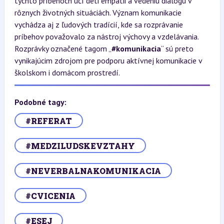
týchto príbehoch učí deti empatii a vedeniu dialógu v
rôznych životných situáciách. Význam komunikacie
vychádza aj z ľudových tradícií, kde sa rozprávanie
príbehov považovalo za nástroj výchovy a vzdelávania.
Rozprávky označené tagom „
#komunikacia
“ sú preto
vynikajúcim zdrojom pre podporu aktívnej komunikacie v
školskom i domácom prostredí.
Podobné tagy:
#REFERAT
#MEDZILUDSKEVZTAHY
#NEVERBALNAKOMUNIKACIA
#CVICENIA
#ESEJ