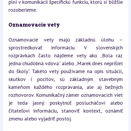
plní v komunikácii špecifickú funkciu, ktorú si bližšie 
rozoberieme.
Oznamovacie vety
Oznamovacie vety majú základnú úlohu – 
sprostredkovať informáciu. V slovenských 
rozprávkach často nájdeme vety ako „Bola raz 
jedna chudobná vdova“ alebo „Marek dnes neprišiel 
do školy“. Takéto vety používame na opis situácií, 
skutkov i pocitov, sú základným stavebným 
kameňom každého rozprávania, ale aj bežných 
rozhovorov. Komunikačný zámer oznamovacích viet 
je teda jasný: poskytnúť poslucháčovi alebo 
čitateľovi informáciu, stanoviť kontext, oznámiť 
zmenu alebo vyjadriť postoj.