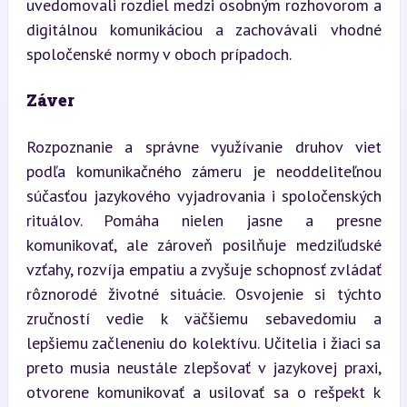
uvedomovali rozdiel medzi osobným rozhovorom a 
digitálnou komunikáciou a zachovávali vhodné 
spoločenské normy v oboch prípadoch.
Záver
Rozpoznanie a správne využívanie druhov viet 
podľa komunikačného zámeru je neoddeliteľnou 
súčasťou jazykového vyjadrovania i spoločenských 
rituálov. Pomáha nielen jasne a presne 
komunikovať, ale zároveň posilňuje medziľudské 
vzťahy, rozvíja empatiu a zvyšuje schopnosť zvládať 
rôznorodé životné situácie. Osvojenie si týchto 
zručností vedie k väčšiemu sebavedomiu a 
lepšiemu začleneniu do kolektívu. Učitelia i žiaci sa 
preto musia neustále zlepšovať v jazykovej praxi, 
otvorene komunikovať a usilovať sa o rešpekt k 