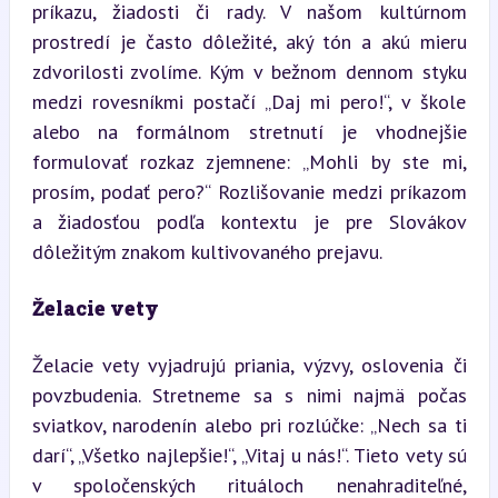
príkazu, žiadosti či rady. V našom kultúrnom 
prostredí je často dôležité, aký tón a akú mieru 
zdvorilosti zvolíme. Kým v bežnom dennom styku 
medzi rovesníkmi postačí „Daj mi pero!“, v škole 
alebo na formálnom stretnutí je vhodnejšie 
formulovať rozkaz zjemnene: „Mohli by ste mi, 
prosím, podať pero?“ Rozlišovanie medzi príkazom 
a žiadosťou podľa kontextu je pre Slovákov 
dôležitým znakom kultivovaného prejavu.
Želacie vety
Želacie vety vyjadrujú priania, výzvy, oslovenia či 
povzbudenia. Stretneme sa s nimi najmä počas 
sviatkov, narodenín alebo pri rozlúčke: „Nech sa ti 
darí“, „Všetko najlepšie!“, „Vitaj u nás!“. Tieto vety sú 
v spoločenských rituáloch nenahraditeľné, 