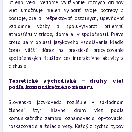
útleho veku. Vedomé využívanie rôznych druhov 
viet umožňuje nielen vyjadriť svoje potreby a 
postoje, ale aj rešpektovať ostatných, upevňovať 
vzájomné väzby a spoluvytvárať príjemnú 
atmosféru v triede, doma aj v spoločnosti. Práve 
preto sa v oblasti jazykového vzdelávania kladie 
čoraz väčší dôraz na praktické precvičovanie 
spoločenských rituálov cez interaktívne aktivity a 
diskusie.
Teoretické východiská – druhy viet 
podľa komunikačného zámeru
Slovenská jazykoveda rozlišuje v základnom 
členení štyri hlavné druhy viet podľa 
komunikačného zámeru: oznamovacie, opytovacie, 
rozkazovacie a želacie vety. Každý z týchto typov 