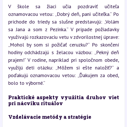
V škole sa žiaci učia pozdraviť učiteľa 
oznamovacou vetou: „Dobrý deň, pani učiteľka.“ Po 
príchode do triedy sa slušne predstavujú: „Volám 
sa Jana a som z Pezinka.“ V prípade požiadavky 
využívajú rozkazovaciu vetu v zdvorilostnej úprave: 
„Mohol by som si požičať ceruzku?“ Po skončení 
hodiny odchádzajú s želacou väzbou: „Pekný deň 
prajem!“ V rodine, napríklad pri spoločnom obede, 
využijú deti otázku: „Môžem si ešte naložiť?“ a 
poďakujú oznamovacou vetou: „Ďakujem za obed, 
bolo to výborné.“
Praktické aspekty využitia druhov viet 
pri nácviku rituálov
Vzdelávacie metódy a stratégie