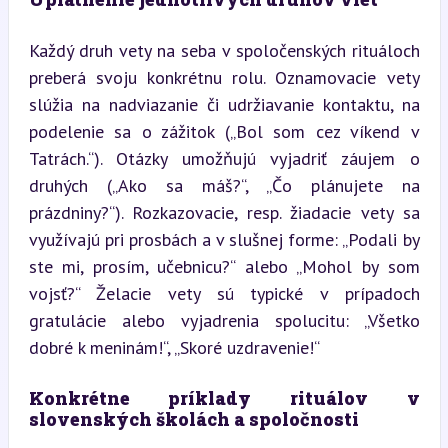
Každý druh vety na seba v spoločenských rituáloch 
preberá svoju konkrétnu rolu. Oznamovacie vety 
slúžia na nadviazanie či udržiavanie kontaktu, na 
podelenie sa o zážitok („Bol som cez víkend v 
Tatrách.“). Otázky umožňujú vyjadriť záujem o 
druhých („Ako sa máš?“, „Čo plánujete na 
prázdniny?“). Rozkazovacie, resp. žiadacie vety sa 
využívajú pri prosbách a v slušnej forme: „Podali by 
ste mi, prosím, učebnicu?“ alebo „Mohol by som 
vojsť?“ Želacie vety sú typické v prípadoch 
gratulácie alebo vyjadrenia spolucitu: „Všetko 
dobré k meninám!“, „Skoré uzdravenie!“
Konkrétne príklady rituálov v 
slovenských školách a spoločnosti