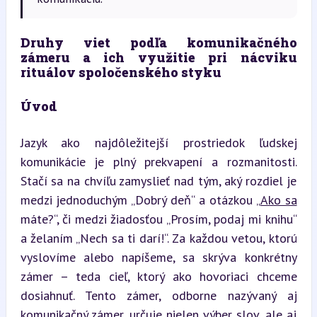
Druhy viet podľa komunikačného 
zámeru a ich využitie pri nácviku 
rituálov spoločenského styku
Úvod
Jazyk ako najdôležitejší prostriedok ľudskej 
komunikácie je plný prekvapení a rozmanitosti. 
Stačí sa na chvíľu zamyslieť nad tým, aký rozdiel je 
medzi jednoduchým „Dobrý deň“ a otázkou „
Ako sa
máte?“, či medzi žiadosťou „Prosím, podaj mi knihu“ 
a želaním „Nech sa ti darí!“. Za každou vetou, ktorú 
vyslovíme alebo napíšeme, sa skrýva konkrétny 
zámer – teda cieľ, ktorý ako hovoriaci chceme 
dosiahnuť. Tento zámer, odborne nazývaný aj 
komunikačný zámer, určuje nielen výber slov, ale aj 