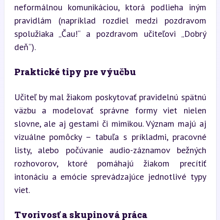
neformálnou komunikáciou, ktorá podlieha iným 
pravidlám (napríklad rozdiel medzi pozdravom 
spolužiaka „Čau!“ a pozdravom učiteľovi „Dobrý 
deň“).
Praktické tipy pre výučbu
Učiteľ by mal žiakom poskytovať pravidelnú spätnú 
väzbu a modelovať správne formy viet nielen 
slovne, ale aj gestami či mimikou. Význam majú aj 
vizuálne pomôcky – tabuľa s príkladmi, pracovné 
listy, alebo počúvanie audio-záznamov bežných 
rozhovorov, ktoré pomáhajú žiakom precítiť 
intonáciu a emócie sprevádzajúce jednotlivé typy 
viet.
Tvorivosť a skupinová práca