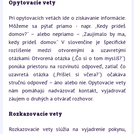
Opytovacie vety
Pri opytovacích vetách ide o získavanie informácie. 
Môžeme sa pýtať priamo - napr. „Kedy prídeš 
domov?“ – alebo nepriamo – „Zaujímalo by ma, 
kedy prídeš domov.“ V slovenčine je špecifické 
rozlíšenie medzi otvorenými a uzavretými 
otázkami. Otvorená otázka („Čo si o tom myslíš?“) 
ponúka priestoru na rozvinutú odpoveď, zatiaľ čo 
uzavretá otázka („Prišiel si včera?“) očakáva 
stručnú odpoveď – áno alebo nie. Opytovacie vety 
nám pomáhajú nadväzovať kontakt, vyjadrovať 
záujem o druhých a otvárať rozhovor.
Rozkazovacie vety
Rozkazovacie vety slúžia na vyjadrenie pokynu, 