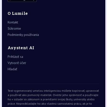
O Lumile
Kontakt
Súkromie
Podmienky používania
Asystent AI
Prihlásiť sa
Vytvoriť účet
Hľadať
Text vygenerovaný umelou inteligenciou môžete kopírovať, upravovať
a používať ako pomocný materiál. Overte jeho správnosť a používajte
ho v súlade so zákonom a pravidlami svojej školy, univerzity alebo
práce. Nepredkladajte ho ako vlastnú samostatnú prácu, ak je to