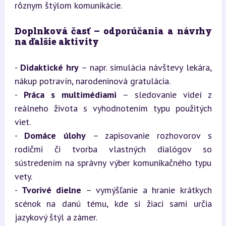
rôznym štýlom komunikácie.
Doplnková časť – odporúčania a návrhy 
na ďalšie aktivity
- 
Didaktické hry
 – napr. simulácia návštevy lekára, 
nákup potravín, narodeninová gratulácia.

- 
Práca s multimédiami
 – sledovanie videí z 
reálneho života s vyhodnotením typu použitých 
viet.

- 
Domáce úlohy
 – zapisovanie rozhovorov s 
rodičmi či tvorba vlastných dialógov so 
sústredením na správny výber komunikačného typu 
vety.

- 
Tvorivé dielne
 – vymýšľanie a hranie krátkych 
scénok na danú tému, kde si žiaci sami určia 
jazykový štýl a zámer.