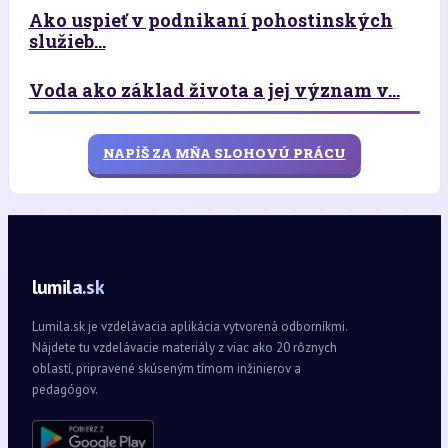
Ako uspieť v podnikaní pohostinských
služieb...
Voda ako základ života a jej význam v...
NAPÍŠ ZA MŇA SLOHOVÚ PRÁCU
lumila.sk
Lumila.sk je vzdelávacia aplikácia vytvorená odborníkmi.
Nájdete tu vzdelávacie materiály z viac ako 20 rôznych
oblastí, pripravené skúseným tímom inžinierov a
pedagógov.