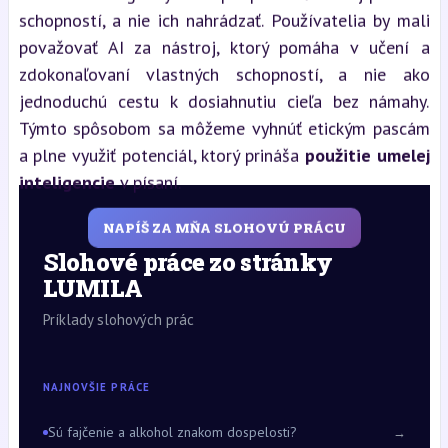
schopností, a nie ich nahrádzať. Používatelia by mali
považovať AI za nástroj, ktorý pomáha v učení a
zdokonaľovaní vlastných schopností, a nie ako
jednoduchú cestu k dosiahnutiu cieľa bez námahy.
Týmto spôsobom sa môžeme vyhnúť etickým pascám
a plne využiť potenciál, ktorý prináša
použitie umelej
inteligencie
v písaní.
NAPÍŠ ZA MŇA SLOHOVÚ PRÁCU
Slohové práce zo stránky
LUMILA
Príklady slohových prác
NAJNOVŠIE PRÁCE
Sú fajčenie a alkohol znakom dospelosti?
→