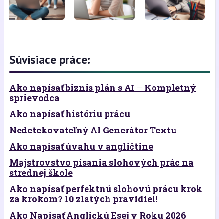
Súvisiace práce:
Ako napísať biznis plán s AI – Kompletný
sprievodca
Ako napísať históriu prácu
Nedetekovateľný AI Generátor Textu
Ako napísať úvahu v angličtine
Majstrovstvo písania slohových prác na
strednej škole
Ako napísať perfektnú slohovú prácu krok
za krokom? 10 zlatých pravidiel!
Ako Napísať Anglickú Esej v Roku 2026