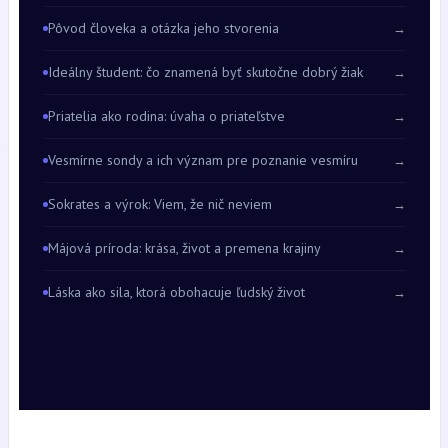
Pôvod človeka a otázka jeho stvorenia
→
Ideálny študent: čo znamená byť skutočne dobrý žiak
→
Priatelia ako rodina: úvaha o priateľstve
→
Vesmírne sondy a ich význam pre poznanie vesmíru
→
Sokrates a výrok: Viem, že nič neviem
→
Májová príroda: krása, život a premena krajiny
→
Láska ako sila, ktorá obohacuje ľudský život
→