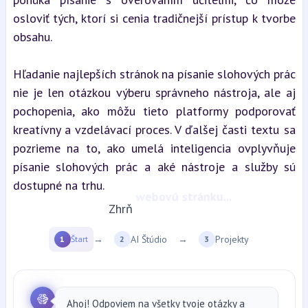
osloviť tých, ktorí si cenia tradičnejší prístup k tvorbe 
obsahu.
Hľadanie najlepších stránok na písanie slohových prác 
nie je len otázkou výberu správneho nástroja, ale aj 
pochopenia, ako môžu tieto platformy podporovať 
kreatívny a vzdelávací proces. V ďalšej časti textu sa 
pozrieme na to, ako umelá inteligencia ovplyvňuje 
písanie slohových prác a aké nástroje a služby sú 
dostupné na trhu.
Zhrň
YT video...
→
AI Štúdio
→
Projekty
1
Štart
2
3
Ahoj! Odpoviem na všetky tvoje otázky a