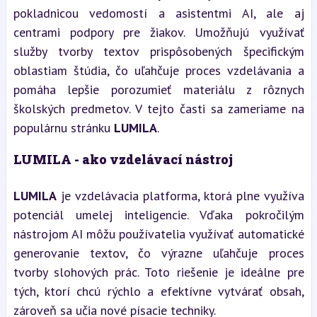
pokladnicou vedomostí a asistentmi AI, ale aj 
centrami podpory pre žiakov. Umožňujú využívať 
služby tvorby textov prispôsobených špecifickým 
oblastiam štúdia, čo uľahčuje proces vzdelávania a 
pomáha lepšie porozumieť materiálu z rôznych 
školských predmetov. V tejto časti sa zameriame na 
populárnu stránku 
LUMILA
.
LUMILA - ako vzdelávací nástroj
LUMILA
 je vzdelávacia platforma, ktorá plne využíva 
potenciál umelej inteligencie. Vďaka pokročilým 
nástrojom AI môžu používatelia využívať automatické 
generovanie textov, čo výrazne uľahčuje proces 
tvorby slohových prác. Toto riešenie je ideálne pre 
tých, ktorí chcú rýchlo a efektívne vytvárať obsah, 
zároveň sa učia nové písacie techniky.