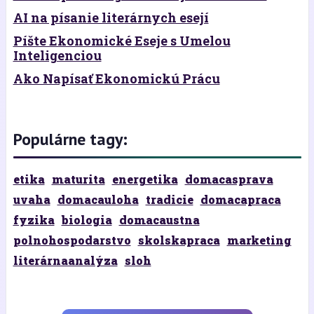
AI na písanie literárnych esejí
Píšte Ekonomické Eseje s Umelou
Inteligenciou
Ako Napísať Ekonomickú Prácu
Populárne tagy:
etika
maturita
energetika
domacasprava
uvaha
domacauloha
tradicie
domacapraca
fyzika
biologia
domacaustna
polnohospodarstvo
skolskapraca
marketing
literárnaanalýza
sloh