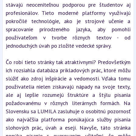
stávajú neoceniteľnou podporou pre študentov aj 
profesionálov. Tieto moderné platformy využívajú 
pokročilé technológie, ako je strojové učenie a 
spracovanie prirodzeného jazyka, aby pomohli 
používateľom v tvorbe rôznych textov - od 
jednoduchých úvah po zložité vedecké správy.
Čo robí tieto stránky tak atraktívnymi? Predovšetkým 
ich rozsiahla databáza príkladových prác, ktoré môžu 
slúžiť ako zdroj inšpirácie a vedomostí. Vďaka tomu 
používatelia nielen získavajú nápady na svoje texty, 
ale aj lepšie rozumejú štruktúre a štýlu písania 
požadovanému v rôznych literárnych formách. Na 
Slovensku sa LUMILA zasluhuje o osobitnú pozornosť 
ako najväčšia platforma ponúkajúca služby písania 
slohových prác, úvah a esejí. Navyše, táto stránka 
ponúka písanie s overovaním učiteľmi, čo môže 