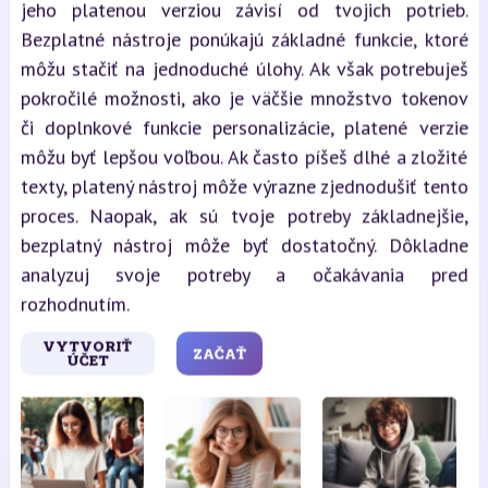
jeho platenou verziou závisí od tvojich potrieb.
Bezplatné nástroje ponúkajú základné funkcie, ktoré
môžu stačiť na jednoduché úlohy. Ak však potrebuješ
pokročilé možnosti, ako je väčšie množstvo tokenov
či doplnkové funkcie personalizácie, platené verzie
môžu byť lepšou voľbou. Ak často píšeš dlhé a zložité
texty, platený nástroj môže výrazne zjednodušiť tento
proces. Naopak, ak sú tvoje potreby základnejšie,
bezplatný nástroj môže byť dostatočný. Dôkladne
analyzuj svoje potreby a očakávania pred
rozhodnutím.
VYTVORIŤ
ZAČAŤ
ÚČET