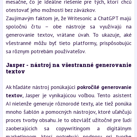
mesačne, čo je ideálne riešenie pre tých, ktorí chcú 
otestovať jeho možnosti bez záväzkov.
Zaujímavým faktom je, že Writesonic a ChatGPT majú 
spoločnú črtu – obe nástroje sa využívajú na 
generovanie textov, vrátane úvah. To ukazuje, aké 
všestranné môžu byť tieto platformy, prispôsobujúc 
sa rôznym potrebám používateľov.
Jasper - nástroj na všestranné generovanie 
textov
Ak hľadáte nástroj ponúkajúci 
pokročilé generovanie 
textov
, Jasper je vynikajúcou voľbou. Tento asistent 
AI nielenže generuje rôznorodé texty, ale tiež ponúka 
mnoho šablón a pomocných nástrojov, ktoré uľahčujú 
proces tvorby obsahu. Je to obzvlášť užitočné pre ľudí 
zaoberajúcich sa copywritingom a digitálnym 
marketingom, ktorí potrebujú podporu pri tvorbe 