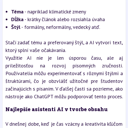
Téma
 - napríklad klimatické zmeny
Dĺžka
 - krátky článok alebo rozsiahla úvaha
Štýl
 - formálny, neformálny, vedecký atď.
Stačí zadať tému a preferovaný štýl, a AI vytvorí text, 
ktorý splní vaše očakávania.
Využitie AI nie je len úsporou času, ale aj 
príležitosťou na rozvoj písomných zručností. 
Používatelia môžu experimentovať s rôznymi štýlmi a 
štruktúrami, čo je obzvlášť užitočné pre študentov 
začínajúcich s písaním. V ďalšej časti sa pozrieme, ako 
nástroje ako ChatGPT môžu podporovať tento proces.
Najlepšie asistenti AI v tvorbe obsahu
V dnešnej dobe, keď je čas vzácny a kreativita kľúčom 