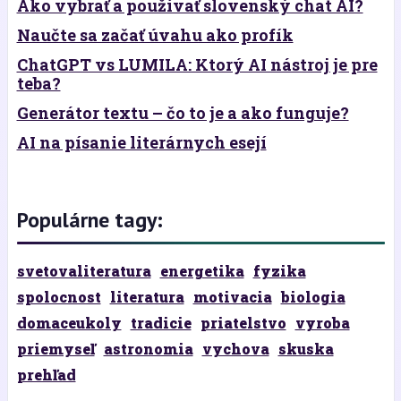
Ako vybrať a používať slovenský chat AI?
Naučte sa začať úvahu ako profík
ChatGPT vs LUMILA: Ktorý AI nástroj je pre
teba?
Generátor textu – čo to je a ako funguje?
AI na písanie literárnych esejí
Populárne tagy:
svetovaliteratura
energetika
fyzika
spolocnost
literatura
motivacia
biologia
domaceukoly
tradicie
priatelstvo
vyroba
priemyseľ
astronomia
vychova
skuska
prehľad