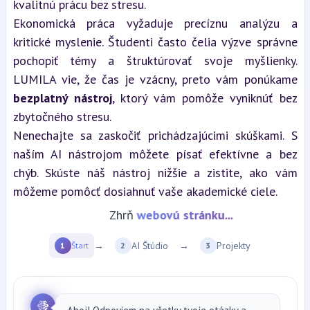
kvalitnú prácu bez stresu.
Ekonomická práca vyžaduje precíznu analýzu a 
kritické myslenie. Študenti často čelia výzve správne 
pochopiť témy a štruktúrovať svoje myšlienky. 
LUMILA vie, že čas je vzácny, preto vám ponúkame 
bezplatný nástroj
, ktorý vám pomôže vyniknúť bez 
zbytočného stresu.
Nenechajte sa zaskočiť prichádzajúcimi skúškami. S 
naším AI nástrojom môžete písať efektívne a bez 
chýb. Skúste náš nástroj nižšie a zistite, ako vám 
môžeme pomôcť dosiahnuť vaše akademické ciele.
Zhrň
webovú stránku...
→
AI Štúdio
→
Projekty
1
Štart
2
3