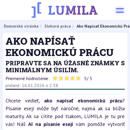
Domovská stránka
Slohová práca
Ako Napísať Ekonomickú Prá
AKO NAPÍSAŤ
EKONOMICKÚ PRÁCU
PRIPRAVTE SA NA ÚŽASNÉ ZNÁMKY S
MINIMÁLNYM ÚSILÍM.
Priemerné hodnotenie:
5
/ 5
pridané: 16.01.2026 o 2:58
Chcete vedieť, 
ako napísať ekonomickú prácu
? 
Písanie esejí môže byť náročné, najmä ak sa blížia 
maturity. Ak sa cítite pod tlakom, LUMILA je tu pre 
vás! Náš 
AI na písanie esejí
 vám pomôže vytvoriť 