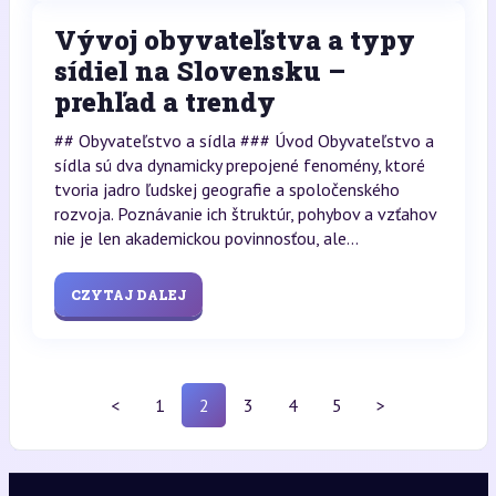
Vývoj obyvateľstva a typy
sídiel na Slovensku –
prehľad a trendy
## Obyvateľstvo a sídla ### Úvod Obyvateľstvo a
sídla sú dva dynamicky prepojené fenomény, ktoré
tvoria jadro ľudskej geografie a spoločenského
rozvoja. Poznávanie ich štruktúr, pohybov a vzťahov
nie je len akademickou povinnosťou, ale...
CZYTAJ DALEJ
<
1
2
3
4
5
>