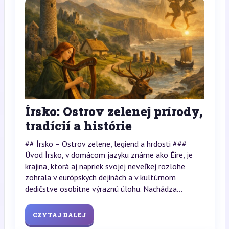
Írsko: Ostrov zelenej prírody,
tradícií a histórie
## Írsko – Ostrov zelene, legiend a hrdosti ###
Úvod Írsko, v domácom jazyku známe ako Éire, je
krajina, ktorá aj napriek svojej neveľkej rozlohe
zohrala v európskych dejinách a v kultúrnom
dedičstve osobitne výraznú úlohu. Nachádza...
CZYTAJ DALEJ