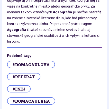
objavuje aj pri interpretácii literárnych diel, ktorých dej sa
viaže na konkrétne miesto alebo geografické prvky. Za
menami textov označených
#geografia
je možné natrafiť
na známe slovenské literárne diela, kde hrá priestorový
kontext významnú úlohu. Pri prezeraní prác s tagom
#geografia
čitateľ spoznáva nielen svetové, ale aj
slovenské geografické osobitosti a ich vplyv na kultúru či
históriu.
Podobné tagy:
#DOMACAULOHA
#REFERAT
#ESEJ
#DOMACAULAHA