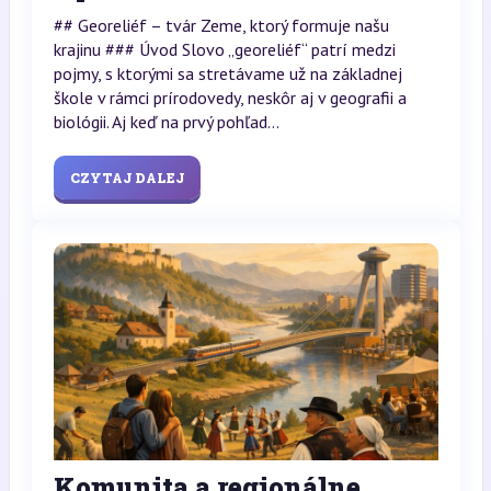
## Georeliéf – tvár Zeme, ktorý formuje našu
krajinu ### Úvod Slovo „georeliéf“ patrí medzi
pojmy, s ktorými sa stretávame už na základnej
škole v rámci prírodovedy, neskôr aj v geografii a
biológii. Aj keď na prvý pohľad...
CZYTAJ DALEJ
Komunita a regionálne