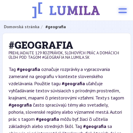
Domovská stránka
#geografia
#GEOGRAFIA
PREHLIADAJTE 129 ROZPRÁVOK, SLOHOVÝCH PRÁC A DOMÁCICH
ÚLOH POD TAGOM #GEOGRAFIA NA LUMILA.SK
Tag
#geografia
označuje rozprávky a vypracovania
zamerané na geografiu v kontexte slovenského
vzdelávania. Použitie tagu
#geografia
uľahčuje
vyhľadávanie textov súvisiacich s prírodným prostredím,
krajinami, mapami či priestorovými vzťahmi. Texty s tagom
#geografia
často spracúvajú témy ako svetadiely,
pohoria, slovenské regióny alebo významné mestá. Autori
prác s tagom
#geografia
môžu byť žiaci či učitelia
základných alebo stredných škôl. Tag
#geografia
sa