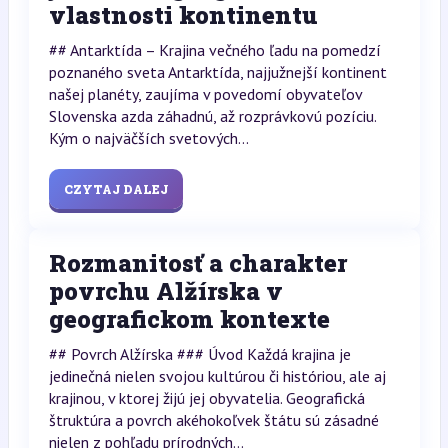
vlastnosti kontinentu
## Antarktída – Krajina večného ľadu na pomedzí
poznaného sveta Antarktída, najjužnejší kontinent
našej planéty, zaujíma v povedomí obyvateľov
Slovenska azda záhadnú, až rozprávkovú pozíciu.
Kým o najväčších svetových...
CZYTAJ DALEJ
Rozmanitosť a charakter
povrchu Alžírska v
geografickom kontexte
## Povrch Alžírska ### Úvod Každá krajina je
jedinečná nielen svojou kultúrou či históriou, ale aj
krajinou, v ktorej žijú jej obyvatelia. Geografická
štruktúra a povrch akéhokoľvek štátu sú zásadné
nielen z pohľadu prírodných...