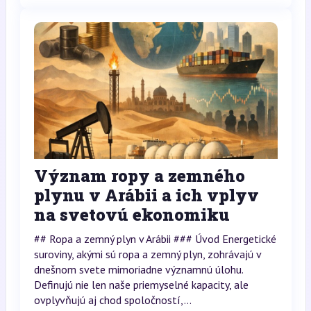
Význam ropy a zemného
plynu v Arábii a ich vplyv
na svetovú ekonomiku
## Ropa a zemný plyn v Arábii ### Úvod Energetické
suroviny, akými sú ropa a zemný plyn, zohrávajú v
dnešnom svete mimoriadne významnú úlohu.
Definujú nie len naše priemyselné kapacity, ale
ovplyvňujú aj chod spoločností,...