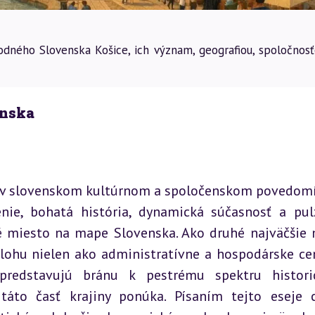
odného Slovenska Košice, ich význam, geografiou, spoločnosť
enska
sa v slovenskom kultúrnom a spoločenskom povedomí
enie, bohatá história, dynamická súčasnosť a pulz
té miesto na mape Slovenska. Ako druhé najväčšie 
úlohu nielen ako administratívne a hospodárske ce
redstavujú bránu k pestrému spektru historic
táto časť krajiny ponúka. Písaním tejto eseje 