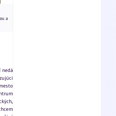
ou a
 nedá 
ujúci 
mesto 
ntrum 
kých, 
chcem 