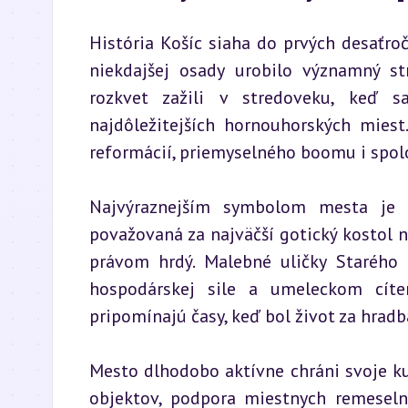
História Košíc siaha do prvých desaťročí
niekdajšej osady urobilo významný str
rozkvet zažili v stredoveku, keď sa
najdôležitejších hornouhorských miest
reformácií, priemyselného boomu i spol
Najvýraznejším symbolom mesta je Ka
považovaná za najväčší gotický kostol na
právom hrdý. Malebné uličky Starého 
hospodárskej sile a umeleckom cíte
pripomínajú časy, keď bol život za hrad
Mesto dlhodobo aktívne chráni svoje kul
objektov, podpora miestnych remeseln