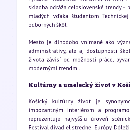
skladba odráža celoslovenské trendy – 
mladých vďaka študentom Technickej un
odborných škôl.
Mesto je dlhodobo vnímané ako význa
administratívy, ale aj dostupnosti škol
života závisí od možností práce, bývan
modernými trendmi.
Kultúrny a umelecký život v Koš
Košický kultúrny život je synonym
impozantným interiérom a programom
reprezentuje najvyššiu úroveň scéni
Festival divadiel strednej Európy. Dôlež