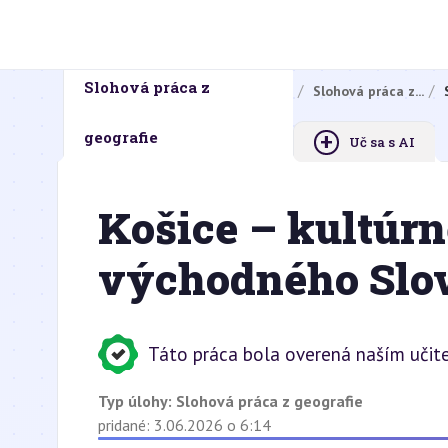
Slohová práca z
Domovská stránka
Domáce úlohy
Slohová práca z...
+
geografie
Uč sa s AI
Košice – kultúrn
východného Slo
Táto práca bola overená naším učit
Typ úlohy:
Slohová práca z geografie
pridané: 3.06.2026 o 6:14