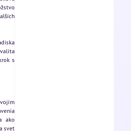
žstvo 
lších 
diska 
alita 
rok s 
ojím 
enia 
a ako 
 svet 