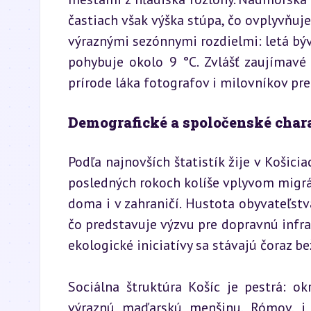
častiach však výška stúpa, čo ovplyvňuje
výraznými sezónnymi rozdielmi: letá býva
pohybuje okolo 9 °C. Zvlášť zaujímavé
prírode láka fotografov i milovníkov pr
Demografické a spoločenské char
Podľa najnovších štatistík žije v Košici
posledných rokoch kolíše vplyvom migrác
doma i v zahraničí. Hustota obyvateľstva
čo predstavuje výzvu pre dopravnú infraš
ekologické iniciatívy sa stávajú čoraz 
Sociálna štruktúra Košíc je pestrá: o
výraznú maďarskú menšinu, Rómov, i 