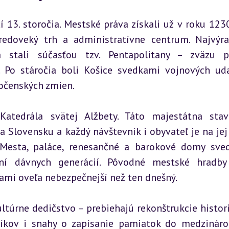
 13. storočia. Mestské práva získali už v roku 1230,
edoveký trh a administratívne centrum. Najvýraz
 stali súčasťou tzv. Pentapolitany – zväzu pi
. Po stáročia boli Košice svedkami vojnových udal
očenských zmien.
tedrála svätej Alžbety. Táto majestátna stav
 Slovensku a každý návštevník i obyvateľ je na jej 
Mesta, paláce, renesančné a barokové domy sved
ní dávnych generácií. Pôvodné mestské hradby 
bami oveľa nebezpečnejší než ten dnešný.
túrne dedičstvo – prebiehajú rekonštrukcie histori
íkov i snahy o zapísanie pamiatok do medzináro