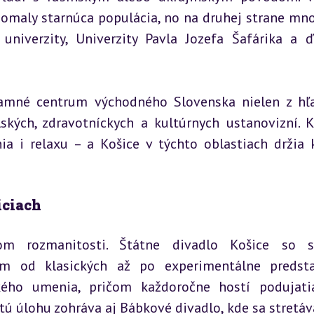
pomaly starnúca populácia, no na druhej strane mno
iverzity, Univerzity Pavla Jozefa Šafárika a ďa
mné centrum východného Slovenska nielen z hľa
ských, zdravotníckych a kultúrnych ustanovizní. Kv
ia i relaxu – a Košice v týchto oblastiach držia k
iciach
om rozmanitosti. Štátne divadlo Košice so sv
 od klasických až po experimentálne predstav
ckého umenia, pričom každoročne hostí podujati
itú úlohu zohráva aj Bábkové divadlo, kde sa stretáva