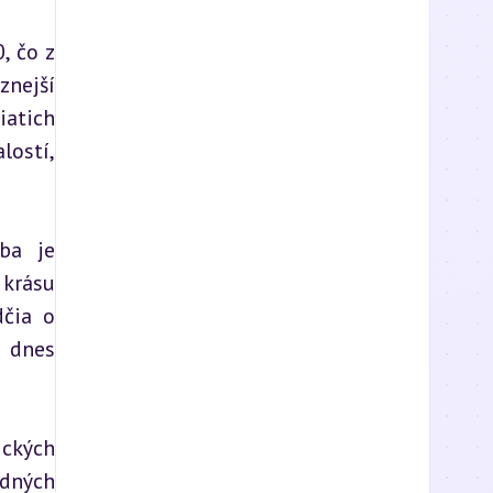
 čo z 
nejší 
atich 
ostí, 
ba je 
krásu 
čia o 
dnes 
ckých 
dných 