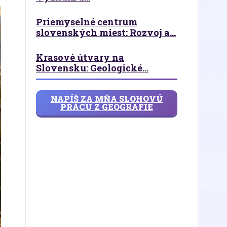
Priemyselné centrum
slovenských miest: Rozvoj a...
Krasové útvary na
Slovensku: Geologické...
NAPÍŠ ZA MŇA SLOHOVÚ
PRÁCU Z GEOGRAFIE