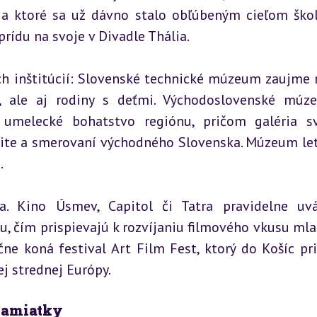
a ktoré sa už dávno stalo obľúbeným cieľom škol
prídu na svoje v Divadle Thália.
inštitúcií: Slovenské technické múzeum zaujme n
dy, ale aj rodiny s deťmi. Východoslovenské múz
 umelecké bohatstvo regiónu, pričom galéria sv
tite a smerovaní východného Slovenska. Múzeum let
.
a. Kino Úsmev, Capitol či Tatra pravidelne uvá
, čím prispievajú k rozvíjaniu filmového vkusu mlad
ne koná festival Art Film Fest, ktorý do Košíc pri
j strednej Európy.
pamiatky