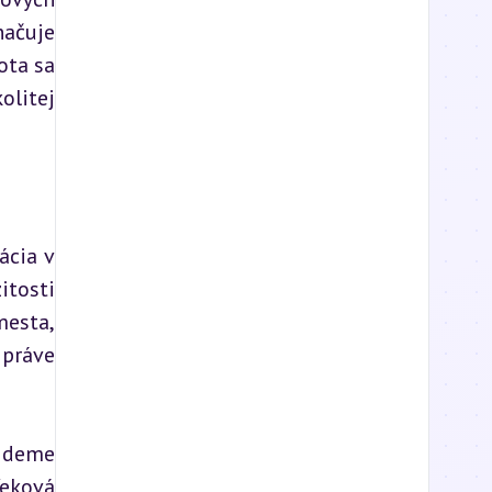
ačuje 
ta sa 
litej 
cia v 
tosti 
esta, 
práve 
jdeme 
eková 