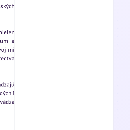
ských 
ielen 
eum a 
ojimi 
ectva 
dzajú 
ých i 
vádza 