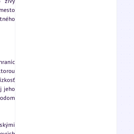
 živý 
mesto 
tného 
raníc 
torou 
zkosť 
 jeho 
hodom 
skými 
ových 