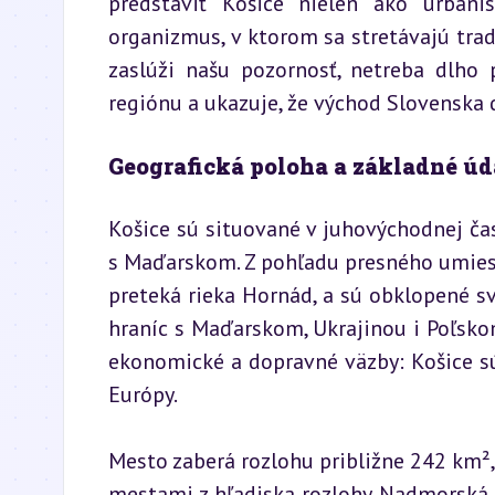
predstaviť Košice nielen ako urbani
organizmus, v ktorom sa stretávajú tradí
zaslúži našu pozornosť, netreba dlho
regiónu a ukazuje, že východ Slovenska 
Geografická poloha a základné úd
Košice sú situované v juhovýchodnej čas
s Maďarskom. Z pohľadu presného umiestn
preteká rieka Hornád, a sú obklopené sv
hraníc s Maďarskom, Ukrajinou i Poľskom
ekonomické a dopravné väzby: Košice 
Európy.
Mesto zaberá rozlohu približne 242 km²
mestami z hľadiska rozlohy. Nadmorská 