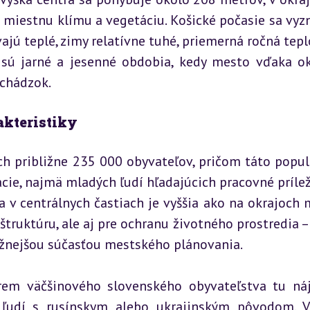
 miestnu klímu a vegetáciu. Košické počasie sa vyzn
jú teplé, zimy relatívne tuhé, priemerná ročná teplo
 sú jarné a jesenné obdobia, kedy mesto vďaka oko
echádzok.
akteristiky
ach približne 235 000 obyvateľov, pričom táto populá
ie, najmä mladých ľudí hľadajúcich pracovné príleži
 v centrálnych častiach je vyššia ako na okrajoch m
truktúru, ale aj pre ochranu životného prostredia – 
bežnejšou súčasťou mestského plánovania.
krem väčšinového slovenského obyvateľstva tu ná
ľudí s rusínskym alebo ukrajinským pôvodom. V