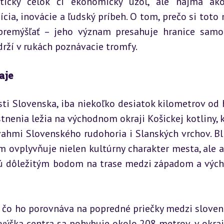
stický celok či ekonomický uzol, ale najmä ako
cia, inovácie a ľudský príbeh. O tom, prečo si toto 
 premýšľať – jeho význam presahuje hranice samo
drží v rukách poznávacie tromfy.
aje
ti Slovenska, iba niekoľko desiatok kilometrov od h
enia ležia na východnom okraji Košickej kotliny, k
ahmi Slovenského rudohoria i Slanských vrchov. Blí
 ovplyvňuje nielen kultúrny charakter mesta, ale aj
sú dôležitým bodom na trase medzi západom a výc
, čo ho porovnáva na popredné priečky medzi sloven
výška centra sa pohybuje okolo 208 metrov, v okraj