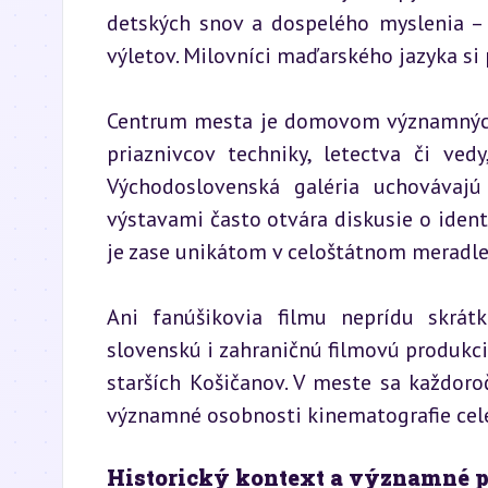
detských snov a dospelého myslenia – 
výletov. Milovníci maďarského jazyka si 
Centrum mesta je domovom významných 
priaznivcov techniky, letectva či ve
Východoslovenská galéria uchovávajú
výstavami často otvára diskusie o iden
je zase unikátom v celoštátnom meradle
Ani fanúšikovia filmu neprídu skrátk
slovenskú i zahraničnú filmovú produkciu
starších Košičanov. V meste sa každoroč
významné osobnosti kinematografie cele
Historický kontext a významné 