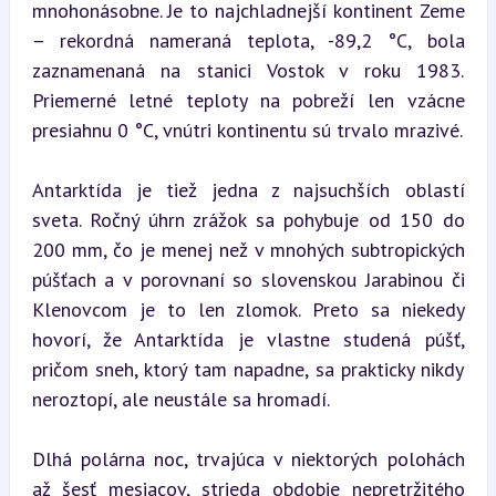
mnohonásobne. Je to najchladnejší kontinent Zeme 
– rekordná nameraná teplota, -89,2 °C, bola 
zaznamenaná na stanici Vostok v roku 1983. 
Priemerné letné teploty na pobreží len vzácne 
presiahnu 0 °C, vnútri kontinentu sú trvalo mrazivé.
Antarktída je tiež jedna z najsuchších oblastí 
sveta. Ročný úhrn zrážok sa pohybuje od 150 do 
200 mm, čo je menej než v mnohých subtropických 
púšťach a v porovnaní so slovenskou Jarabinou či 
Klenovcom je to len zlomok. Preto sa niekedy 
hovorí, že Antarktída je vlastne studená púšť, 
pričom sneh, ktorý tam napadne, sa prakticky nikdy 
neroztopí, ale neustále sa hromadí.
Dlhá polárna noc, trvajúca v niektorých polohách 
až šesť mesiacov, strieda obdobie nepretržitého 