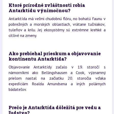
Ktoré prírodné zvláštnosti robia
Antarktídu výnimočnou?
Antarktída má veľmi chudobnú flóru, no bohatú faunu v
pobrežných a morských oblastiach, vrátane tučniakov,
tuleňov a krilu. Jej ekosystémy sú extrémne krehké a
citlivé na zmeny.
Ako prebiehal prieskum a objavovanie
kontinentu Antarktída?
Objavovanie Antarktídy začalo v 19. storočí s
námorníkmi ako Bellingshausen a Cook, významný
prielom nastal na začiatku 20. storočia vďaka
expedíciám Roalda Amundsena a iných polárnych
bádateľov.
Prečo je Antarktída dôležitá pre vedu a
ľudstvo?