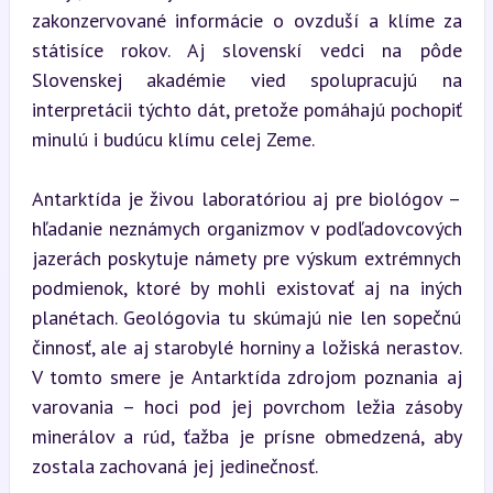
zakonzervované informácie o ovzduší a klíme za 
státisíce rokov. Aj slovenskí vedci na pôde 
Slovenskej akadémie vied spolupracujú na 
interpretácii týchto dát, pretože pomáhajú pochopiť 
minulú i budúcu klímu celej Zeme.
Antarktída je živou laboratóriou aj pre biológov – 
hľadanie neznámych organizmov v podľadovcových 
jazerách poskytuje námety pre výskum extrémnych 
podmienok, ktoré by mohli existovať aj na iných 
planétach. Geológovia tu skúmajú nie len sopečnú 
činnosť, ale aj starobylé horniny a ložiská nerastov. 
V tomto smere je Antarktída zdrojom poznania aj 
varovania – hoci pod jej povrchom ležia zásoby 
minerálov a rúd, ťažba je prísne obmedzená, aby 
zostala zachovaná jej jedinečnosť.