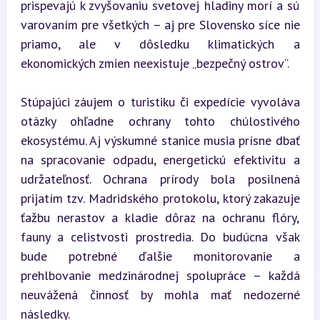
prispevajú k zvyšovaniu svetovej hladiny morí a sú 
varovaním pre všetkých – aj pre Slovensko síce nie 
priamo, ale v dôsledku klimatických a 
ekonomických zmien neexistuje „bezpečný ostrov“.
Stúpajúci záujem o turistiku či expedície vyvoláva 
otázky ohľadne ochrany tohto chúlostivého 
ekosystému. Aj výskumné stanice musia prísne dbať 
na spracovanie odpadu, energetickú efektivitu a 
udržateľnosť. Ochrana prírody bola posilnená 
prijatím tzv. Madridského protokolu, ktorý zakazuje 
ťažbu nerastov a kladie dôraz na ochranu flóry, 
fauny a celistvosti prostredia. Do budúcna však 
bude potrebné ďalšie monitorovanie a 
prehlbovanie medzinárodnej spolupráce – každá 
neuvážená činnosť by mohla mať nedozerné 
následky.