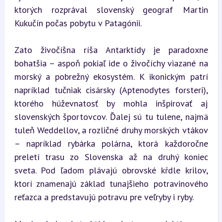
ktorých rozprával slovenský geograf Martin 
Kukučín počas pobytu v Patagónii.
Zato živočíšna ríša Antarktídy je paradoxne 
bohatšia – aspoň pokiaľ ide o živočíchy viazané na 
morský a pobrežný ekosystém. K ikonickým patrí 
napríklad tučniak cisársky (Aptenodytes forsteri), 
ktorého húževnatosť by mohla inšpirovať aj 
slovenských športovcov. Ďalej sú tu tulene, najmä 
tuleň Weddellov, a rozličné druhy morských vtákov 
– napríklad rybárka polárna, ktorá každoročne 
preletí trasu zo Slovenska až na druhý koniec 
sveta. Pod ľadom plávajú obrovské kŕdle krilov, 
ktorí znamenajú základ tunajšieho potravinového 
reťazca a predstavujú potravu pre veľryby i ryby.