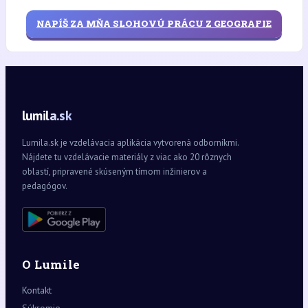
NAPÍŠ ZA MŇA SLOHOVÚ PRÁCU Z GEOGRAFIE
lumila.sk
Lumila.sk je vzdelávacia aplikácia vytvorená odborníkmi.
Nájdete tu vzdelávacie materiály z viac ako 20 rôznych
oblastí, pripravené skúseným tímom inžinierov a
pedagógov.
O Lumile
Kontakt
Súkromie