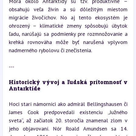
Morá okolo Antarktídy sú tzv. produktívne – 
obsahujú veľa živín a sú dôležitým miestom 
migrácie živočíchov. No aj tento ekosystém je 
ohrozený – klimatické zmeny spôsobujú úbytok 
ľadu, narúšajú sa podmienky pre rozmnožovanie a 
krehká rovnováha môže byť narušená vplyvom 
nadmerného rybolovu či znečistenia.
---
Historický vývoj a ľudská prítomnosť v 
Antarktíde
Hoci starí námorníci ako admirál Bellingshausen či 
James Cook predpovedali existenciu „Južného 
sveta“, až začiatok 20. storočia znamenal zlom v 
jeho objavovaní. Nór Roald Amundsen sa 14. 