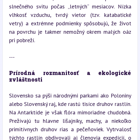
slnečného svitu počas „letných“ mesiacov. Nízka 
vlhkosť vzduchu, tvrdý vietor (tzv. katabatické 
vetry) a extrémne podmienky spôsobujú, že život 
na povrchu je takmer nemožný okrem malých oáz 
pri pobreží.
---
Prírodná rozmanitosť a ekologické 
zvláštnosti
Slovensko sa pýši národnými parkami ako Poloniny 
alebo Slovenský raj, kde rastú tisíce druhov rastlín. 
Na Antarktíde je však flóra mimoriadne chudobná. 
Prežívajú tu hlavne lišajníky, machy, a niekoľko 
primitívnych druhov rias a pečeňoviek. Vytrvalosť 
týchto rastlín obdivovali aj členovia expedícií, o 