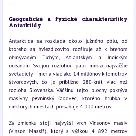
---
Geografické a fyzické charakteristiky 
Antarktídy
Antarktída sa rozkladá okolo južného pólu, od 
ktorého sa hviezdicovito rozširuje až k brehom 
obmývaným Tichým, Atlantským a Indickým 
oceánom. Svojou rozlohou patrí medzi najväčšie 
svetadiely – meria viac ako 14 miliónov kilometrov 
štvorcových, čo je približne 280-krát viac než 
rozloha Slovenska. Väčšinu tejto plochy pokrýva 
masívny pevninský ľadovec, ktorého hrúbka v 
niektorých miestach presahuje 4 000 metrov.
Za zmienku stojí najvyšší vrch Vinsonov masív 
(Vinson Massif), ktorý s výškou 4 892 metrov 