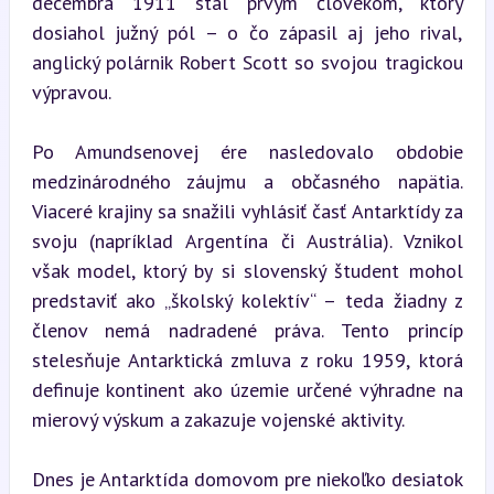
decembra 1911 stal prvým človekom, ktorý 
dosiahol južný pól – o čo zápasil aj jeho rival, 
anglický polárnik Robert Scott so svojou tragickou 
výpravou.
Po Amundsenovej ére nasledovalo obdobie 
medzinárodného záujmu a občasného napätia. 
Viaceré krajiny sa snažili vyhlásiť časť Antarktídy za 
svoju (napríklad Argentína či Austrália). Vznikol 
však model, ktorý by si slovenský študent mohol 
predstaviť ako „školský kolektív“ – teda žiadny z 
členov nemá nadradené práva. Tento princíp 
stelesňuje Antarktická zmluva z roku 1959, ktorá 
definuje kontinent ako územie určené výhradne na 
mierový výskum a zakazuje vojenské aktivity.
Dnes je Antarktída domovom pre niekoľko desiatok 