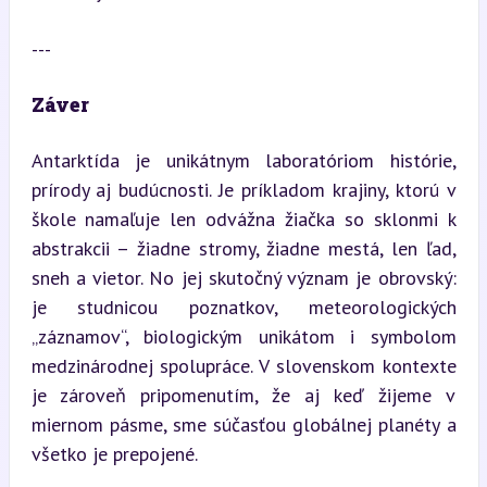
---
Záver
Antarktída je unikátnym laboratóriom histórie, 
prírody aj budúcnosti. Je príkladom krajiny, ktorú v 
škole namaľuje len odvážna žiačka so sklonmi k 
abstrakcii – žiadne stromy, žiadne mestá, len ľad, 
sneh a vietor. No jej skutočný význam je obrovský: 
je studnicou poznatkov, meteorologických 
„záznamov“, biologickým unikátom i symbolom 
medzinárodnej spolupráce. V slovenskom kontexte 
je zároveň pripomenutím, že aj keď žijeme v 
miernom pásme, sme súčasťou globálnej planéty a 
všetko je prepojené.