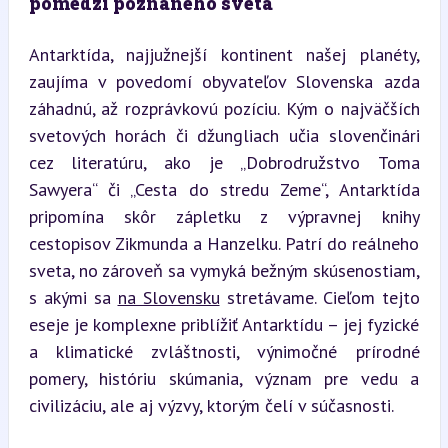
pomedzí poznaného sveta
Antarktída, najjužnejší kontinent našej planéty, 
zaujíma v povedomí obyvateľov Slovenska azda 
záhadnú, až rozprávkovú pozíciu. Kým o najväčších 
svetových horách či džungliach učia slovenčinári 
cez literatúru, ako je „Dobrodružstvo Toma 
Sawyera“ či „Cesta do stredu Zeme“, Antarktída 
pripomína skôr zápletku z výpravnej knihy 
cestopisov Zikmunda a Hanzelku. Patrí do reálneho 
sveta, no zároveň sa vymyká bežným skúsenostiam, 
s akými sa 
na Slovensku
 stretávame. Cieľom tejto 
eseje je komplexne priblížiť Antarktídu – jej fyzické 
a klimatické zvláštnosti, výnimočné prírodné 
pomery, históriu skúmania, význam pre vedu a 
civilizáciu, ale aj výzvy, ktorým čelí v súčasnosti.