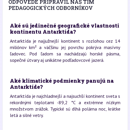
ODPOVEDE PRIPRAVIL NÁŠ TÍM
PEDAGOGICKÝCH ODBORNÍKOV
Aké sú jedinečné geografické vlastnosti
kontinentu Antarktída?
Antarktída je najjužnejší kontinent s rozlohou cez 14
miliónov km² a väčšinu jej povrchu pokrýva masívny
ľadovec. Pod ľadom sa nachádzajú horské pásma,
sopečné útvary aj unikátne podľadovcové jazerá.
Aké klimatické podmienky panujú na
Antarktíde?
Antarktída je najchladnejší a najsuchší kontinent sveta s
rekordnými teplotami -89,2 °C a extrémne nízkym
množstvom zrážok. Typické sú dlhá polárna noc, krátke
letá a silné vetry.