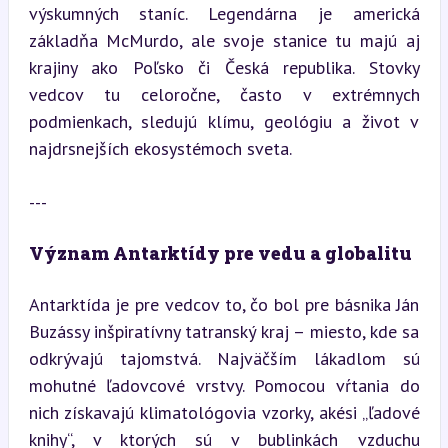
výskumných staníc. Legendárna je americká 
základňa McMurdo, ale svoje stanice tu majú aj 
krajiny ako Poľsko či Česká republika. Stovky 
vedcov tu celoročne, často v extrémnych 
podmienkach, sledujú klímu, geológiu a život v 
najdrsnejších ekosystémoch sveta.
---
Význam Antarktídy pre vedu a globalitu
Antarktída je pre vedcov to, čo bol pre básnika Ján 
Buzássy inšpiratívny tatranský kraj – miesto, kde sa 
odkrývajú tajomstvá. Najväčším lákadlom sú 
mohutné ľadovcové vrstvy. Pomocou vŕtania do 
nich získavajú klimatológovia vzorky, akési „ľadové 
knihy“, v ktorých sú v bublinkách vzduchu 