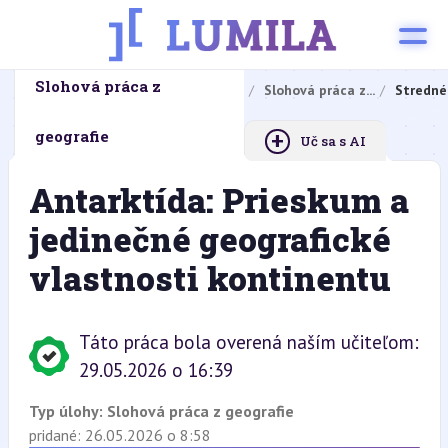
Slohová práca z
Domovská stránka
Domáce úlohy
Slohová práca z...
Stredné
+
geografie
Uč sa s AI
Antarktída: Prieskum a
jedinečné geografické
vlastnosti kontinentu
Táto práca bola overená naším učiteľom:
29.05.2026 o 16:39
Typ úlohy:
Slohová práca z geografie
pridané: 26.05.2026 o 8:58