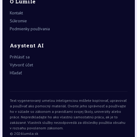
O Lumile
Kontakt
Súkromie
Podmienky používania
Asystent AI
Prihlásiť sa
Vytvoriť účet
Hľadať
Text vygenerovaný umelou inteligenciou môžete kopírovať, upravovať
a používať ako pomocný materiál. Overte jeho správnosť a používajte
ho v súlade so zákonom a pravidlami svojej školy, univerzity alebo
práce. Nepredkladajte ho ako vlastnú samostatnú prácu, ak je to
zakázané. Vlastník služby nezodpovedá za dôsledky použitia obsahu
v rozsahu povolenom zákonom.
© 2026
lumila.sk