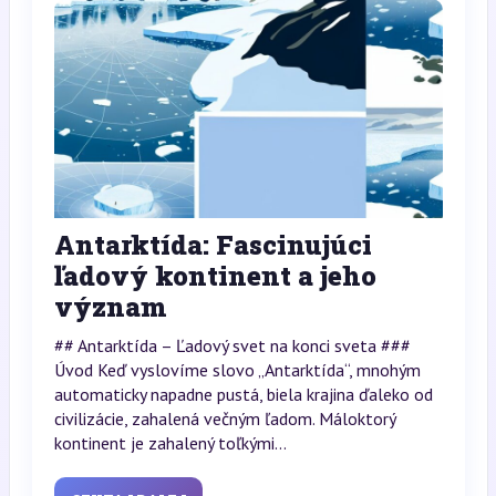
Antarktída: Fascinujúci
ľadový kontinent a jeho
význam
## Antarktída – Ľadový svet na konci sveta ###
Úvod Keď vyslovíme slovo „Antarktída“, mnohým
automaticky napadne pustá, biela krajina ďaleko od
civilizácie, zahalená večným ľadom. Máloktorý
kontinent je zahalený toľkými...