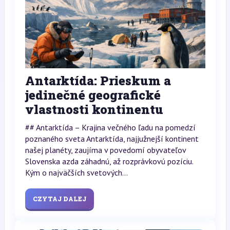
Antarktída: Prieskum a
jedinečné geografické
vlastnosti kontinentu
## Antarktída – Krajina večného ľadu na pomedzí
poznaného sveta Antarktída, najjužnejší kontinent
našej planéty, zaujíma v povedomí obyvateľov
Slovenska azda záhadnú, až rozprávkovú pozíciu.
Kým o najväčších svetových...
CZYTAJ DALEJ