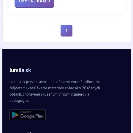
CZYTAJ DALEJ
1
lumila.sk
Lumila.sk je vzdelávacia aplikácia vytvorená odborníkmi.
Nájdete tu vzdelávacie materiály z viac ako 20 rôznych
oblastí, pripravené skúseným tímom inžinierov a
pedagógov.