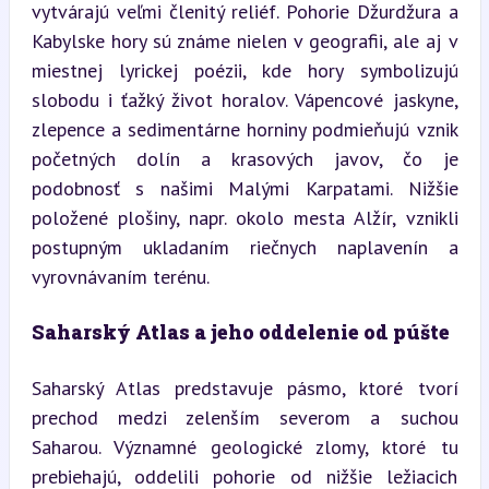
vytvárajú veľmi členitý reliéf. Pohorie Džurdžura a 
Kabylske hory sú známe nielen v geografii, ale aj v 
miestnej lyrickej poézii, kde hory symbolizujú 
slobodu i ťažký život horalov. Vápencové jaskyne, 
zlepence a sedimentárne horniny podmieňujú vznik 
početných dolín a krasových javov, čo je 
podobnosť s našimi Malými Karpatami. Nižšie 
položené plošiny, napr. okolo mesta Alžír, vznikli 
postupným ukladaním riečnych naplavenín a 
vyrovnávaním terénu.
Saharský Atlas a jeho oddelenie od púšte
Saharský Atlas predstavuje pásmo, ktoré tvorí 
prechod medzi zelenším severom a suchou 
Saharou. Významné geologické zlomy, ktoré tu 
prebiehajú, oddelili pohorie od nižšie ležiacich 