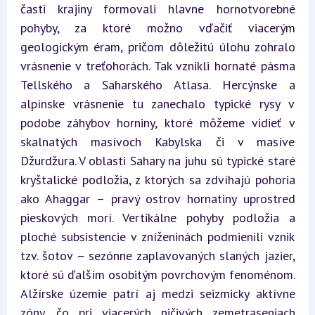
časti krajiny formovali hlavne hornotvorebné 
pohyby, za ktoré možno vďačiť viacerým 
geologickým éram, pričom dôležitú úlohu zohralo 
vrásnenie v treťohorách. Tak vznikli hornaté pásma 
Tellského a Saharského Atlasa. Hercýnske a 
alpínske vrásnenie tu zanechalo typické rysy v 
podobe záhybov horniny, ktoré môžeme vidieť v 
skalnatých masívoch Kabylska či v masíve 
Džurdžura. V oblasti Sahary na juhu sú typické staré 
kryštalické podložia, z ktorých sa zdvíhajú pohoria 
ako Ahaggar – pravý ostrov hornatiny uprostred 
pieskových morí. Vertikálne pohyby podložia a 
ploché subsistencie v zníženinách podmienili vznik 
tzv. šotov – sezónne zaplavovaných slaných jazier, 
ktoré sú ďalším osobitým povrchovým fenoménom. 
Alžírske územie patrí aj medzi seizmicky aktívne 
zóny, čo pri viacerých ničivých zemetraseniach 