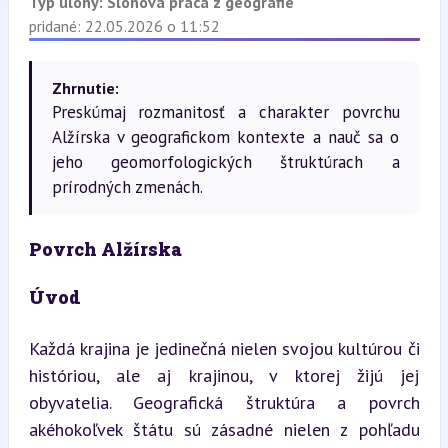
Typ úlohy:
Slohová práca z geografie
pridané: 22.05.2026 o 11:52
Zhrnutie:
Preskúmaj rozmanitosť a charakter povrchu
Alžírska v geografickom kontexte a nauč sa o
jeho geomorfologických štruktúrach a
prírodných zmenách.
Povrch Alžírska
Úvod
Každá krajina je jedinečná nielen svojou kultúrou či 
históriou, ale aj krajinou, v ktorej žijú jej 
obyvatelia. Geografická štruktúra a povrch 
akéhokoľvek štátu sú zásadné nielen z pohľadu 