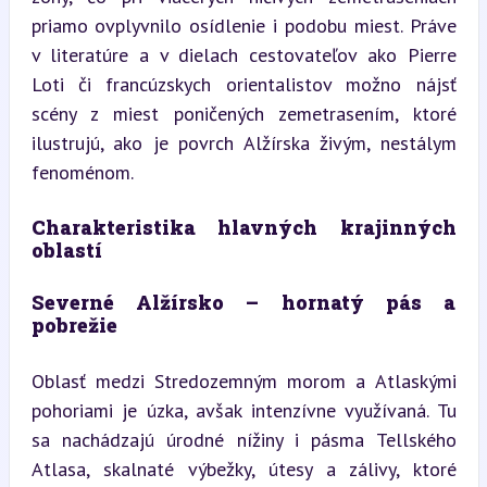
priamo ovplyvnilo osídlenie i podobu miest. Práve 
v literatúre a v dielach cestovateľov ako Pierre 
Loti či francúzskych orientalistov možno nájsť 
scény z miest poničených zemetrasením, ktoré 
ilustrujú, ako je povrch Alžírska živým, nestálym 
fenoménom.
Charakteristika hlavných krajinných 
oblastí
Severné Alžírsko – hornatý pás a 
pobrežie
Oblasť medzi Stredozemným morom a Atlaskými 
pohoriami je úzka, avšak intenzívne využívaná. Tu 
sa nachádzajú úrodné nížiny i pásma Tellského 
Atlasa, skalnaté výbežky, útesy a zálivy, ktoré 