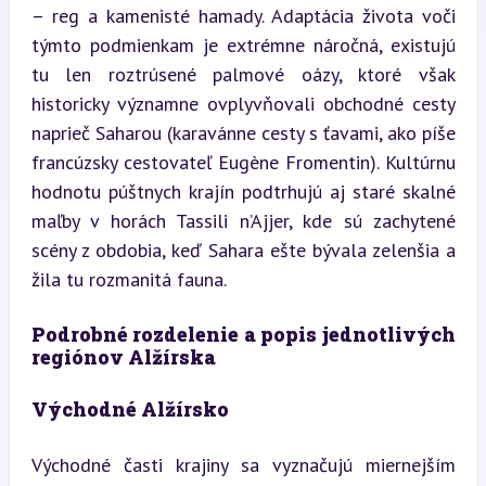
– reg a kamenisté hamady. Adaptácia života voči 
týmto podmienkam je extrémne náročná, existujú 
tu len roztrúsené palmové oázy, ktoré však 
historicky významne ovplyvňovali obchodné cesty 
naprieč Saharou (karavánne cesty s ťavami, ako píše 
francúzsky cestovateľ Eugène Fromentin). Kultúrnu 
hodnotu púštnych krajín podtrhujú aj staré skalné 
maľby v horách Tassili n’Ajjer, kde sú zachytené 
scény z obdobia, keď Sahara ešte bývala zelenšia a 
žila tu rozmanitá fauna.
Podrobné rozdelenie a popis jednotlivých 
regiónov Alžírska
Východné Alžírsko
Východné časti krajiny sa vyznačujú miernejším 