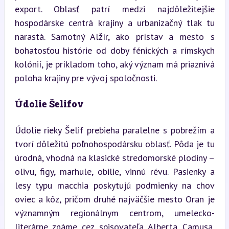
export. Oblasť patrí medzi najdôležitejšie 
hospodárske centrá krajiny a urbanizačný tlak tu 
narastá. Samotný Alžír, ako prístav a mesto s 
bohatosťou histórie od doby fénických a rímskych 
kolónií, je príkladom toho, aký význam má priaznivá 
poloha krajiny pre vývoj spoločnosti.
Údolie Šelifov
Údolie rieky Šelif prebieha paralelne s pobrežím a 
tvorí dôležitú poľnohospodársku oblasť. Pôda je tu 
úrodná, vhodná na klasické stredomorské plodiny – 
olivu, figy, marhule, obilie, vinnú révu. Pasienky a 
lesy typu macchia poskytujú podmienky na chov 
oviec a kôz, pričom druhé najväčšie mesto Oran je 
významným regionálnym centrom, umelecko-
literárne známe cez spisovateľa Alberta Camusa, 