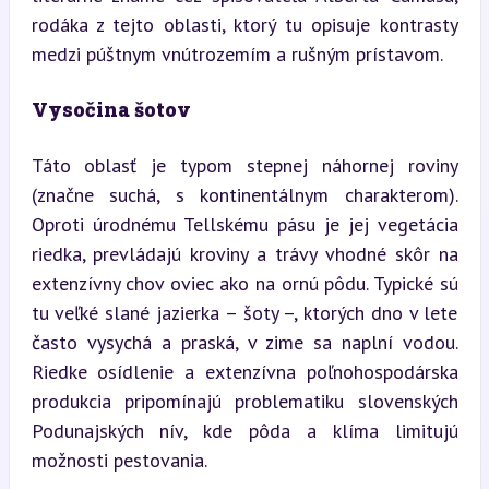
rodáka z tejto oblasti, ktorý tu opisuje kontrasty 
medzi púštnym vnútrozemím a rušným prístavom.
Vysočina šotov
Táto oblasť je typom stepnej náhornej roviny 
(značne suchá, s kontinentálnym charakterom). 
Oproti úrodnému Tellskému pásu je jej vegetácia 
riedka, prevládajú kroviny a trávy vhodné skôr na 
extenzívny chov oviec ako na ornú pôdu. Typické sú 
tu veľké slané jazierka – šoty –, ktorých dno v lete 
často vysychá a praská, v zime sa naplní vodou. 
Riedke osídlenie a extenzívna poľnohospodárska 
produkcia pripomínajú problematiku slovenských 
Podunajských nív, kde pôda a klíma limitujú 
možnosti pestovania.