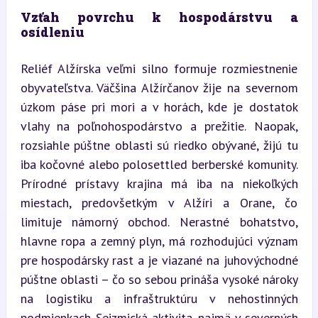
Vzťah povrchu k hospodárstvu a 
osídleniu
Reliéf Alžírska veľmi silno formuje rozmiestnenie 
obyvateľstva. Väčšina Alžírčanov žije na severnom 
úzkom páse pri mori a v horách, kde je dostatok 
vlahy na poľnohospodárstvo a prežitie. Naopak, 
rozsiahle púštne oblasti sú riedko obývané, žijú tu 
iba kočovné alebo polosettled berberské komunity. 
Prírodné prístavy krajina má iba na niekoľkých 
miestach, predovšetkým v Alžíri a Orane, čo 
limituje námorný obchod. Nerastné bohatstvo, 
hlavne ropa a zemný plyn, má rozhodujúci význam 
pre hospodársky rast a je viazané na juhovýchodné 
púštne oblasti – čo so sebou prináša vysoké nároky 
na logistiku a infraštruktúru v nehostinných 
podmienkach. Seizmická aktivita, najmä v severných 