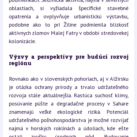
oblastiach, si vyžiadala špecifické stavebné 
opatrenia a ovplyvňuje urbanistickú výstavbu, 
podobne ako to pri Žiline podmienila blízkosť 
aktívnych zlomov Malej Fatry v období stredovekej 
kolonizácie.
Výzvy a perspektívy pre budúci rozvoj 
regiónu
Rovnako ako v slovenských pohoriach, aj v Alžírsku 
je otázka ochrany prírody a trvalo udržateľného 
rozvoja stále aktuálnejšia. Rastúca suchosť klímy, 
posúvanie púšte a degradačné procesy v Sahare 
znamenajú veľké ekologické riziká. Potenciál 
udržateľného poľnohospodárstva je možné rozvíjať 
najmä v horských roklinách a údoliach, kde ešte 
ostali zvyšky úrodných pôd. Budovanie 