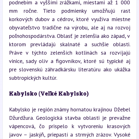
podnebím a vyššími zrážkami, miestami až 1 000 
mm ročne. Tieto podmienky umožňujú rast 
korkových dubov a cédrov, ktoré využíva miestne 
obyvateľstvo tradične na výrobu, ale aj na rozvoj 
poľnohospodárstva. Oblasť je zelenšia ako západ, v 
ktorom prevládajú skalnaté a suchšie oblasti. 
Práve v týchto zelenších kotlinách sa rozvíjajú 
vinice, sady olív a figovníkov, ktoré sú typické aj 
pre slovenskú záhradkársku literatúru ako ukážka 
subtropických kultúr.
Kabylsko (Veľké Kabylsko)
Kabylsko je región známy hornatou krajinou Džebel 
Džurdžura. Geologická stavba oblasti je prevažne 
vápencová, čo prispelo k vytvoreniu krasových 
javov – jaskýň, priepastí a strmých zrázov. Vysoké 