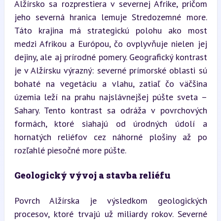
Alžírsko sa rozprestiera v severnej Afrike, pričom 
jeho severná hranica lemuje Stredozemné more. 
Táto krajina má strategickú polohu ako most 
medzi Afrikou a Európou, čo ovplyvňuje nielen jej 
dejiny, ale aj prírodné pomery. Geografický kontrast 
je v Alžírsku výrazný: severné prímorské oblasti sú 
bohaté na vegetáciu a vlahu, zatiaľ čo väčšina 
územia leží na prahu najslávnejšej púšte sveta – 
Sahary. Tento kontrast sa odráža v povrchových 
formách, ktoré siahajú od úrodných údolí a 
hornatých reliéfov cez náhorné plošiny až po 
rozľahlé piesočné more púšte.
Geologický vývoj a stavba reliéfu
Povrch Alžírska je výsledkom geologických 
procesov, ktoré trvajú už miliardy rokov. Severné 