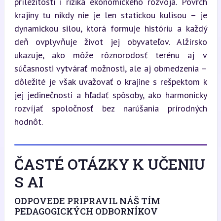
príležitosti i riziká ekonomického rozvoja. Povrch 
krajiny tu nikdy nie je len statickou kulisou – je 
dynamickou silou, ktorá formuje históriu a každý 
deň ovplyvňuje život jej obyvateľov. Alžírsko 
ukazuje, ako môže rôznorodosť terénu aj v 
súčasnosti vytvárať možnosti, ale aj obmedzenia – 
dôležité je však uvažovať o krajine s rešpektom k 
jej jedinečnosti a hľadať spôsoby, ako harmonicky 
rozvíjať spoločnosť bez narúšania prírodných 
hodnôt.
ČASTÉ OTÁZKY K UČENIU
S AI
ODPOVEDE PRIPRAVIL NÁŠ TÍM
PEDAGOGICKÝCH ODBORNÍKOV