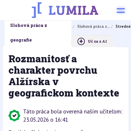
Slohová práca z
Domovská stránka
Domáce úlohy
Slohová práca z...
Stredné
+
geografie
Uč sa s AI
Rozmanitosť a
charakter povrchu
Alžírska v
geografickom kontexte
Táto práca bola overená naším učiteľom:
23.05.2026 o 16:41