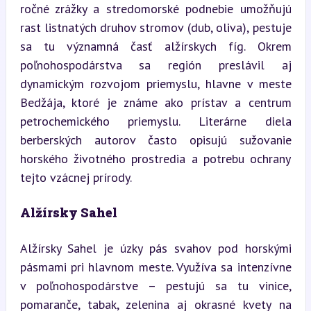
ročné zrážky a stredomorské podnebie umožňujú 
rast listnatých druhov stromov (dub, oliva), pestuje 
sa tu významná časť alžírskych fíg. Okrem 
poľnohospodárstva sa región preslávil aj 
dynamickým rozvojom priemyslu, hlavne v meste 
Bedžája, ktoré je známe ako prístav a centrum 
petrochemického priemyslu. Literárne diela 
berberských autorov často opisujú sužovanie 
horského životného prostredia a potrebu ochrany 
tejto vzácnej prírody.
Alžírsky Sahel
Alžírsky Sahel je úzky pás svahov pod horskými 
pásmami pri hlavnom meste. Využíva sa intenzívne 
v poľnohospodárstve – pestujú sa tu vinice, 
pomaranče, tabak, zelenina aj okrasné kvety na 