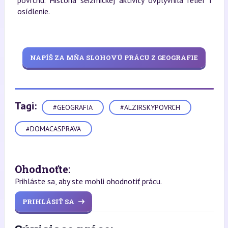
povrchu. História seizmickej aktivity ovplyvnila reliéf i
osídlenie.
NAPÍŠ ZA MŇA SLOHOVÚ PRÁCU Z GEOGRAFIE
Tagi:
#GEOGRAFIA
#ALZIRSKYPOVRCH
#DOMACASPRAVA
Ohodnoťte:
Prihláste sa, aby ste mohli ohodnotiť prácu.
PRIHLÁSIŤ SA