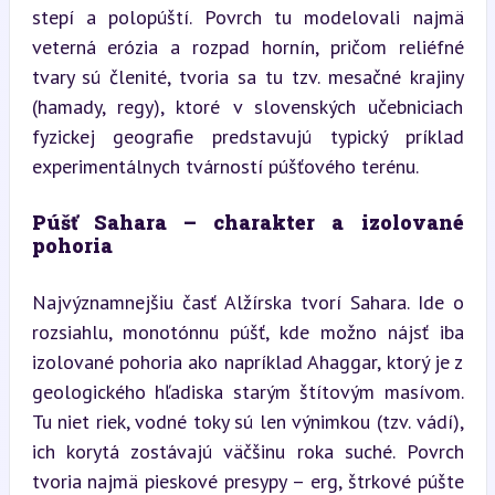
stepí a polopúští. Povrch tu modelovali najmä 
veterná erózia a rozpad hornín, pričom reliéfné 
tvary sú členité, tvoria sa tu tzv. mesačné krajiny 
(hamady, regy), ktoré v slovenských učebniciach 
fyzickej geografie predstavujú typický príklad 
experimentálnych tvárností púšťového terénu.
Púšť Sahara – charakter a izolované 
pohoria
Najvýznamnejšiu časť Alžírska tvorí Sahara. Ide o 
rozsiahlu, monotónnu púšť, kde možno nájsť iba 
izolované pohoria ako napríklad Ahaggar, ktorý je z 
geologického hľadiska starým štítovým masívom. 
Tu niet riek, vodné toky sú len výnimkou (tzv. vádí), 
ich korytá zostávajú väčšinu roka suché. Povrch 
tvoria najmä pieskové presypy – erg, štrkové púšte 