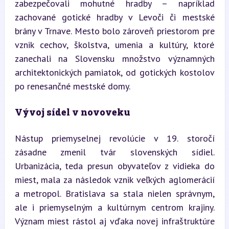
zabezpečovali mohutné hradby – napríklad 
zachované gotické hradby v Levoči či mestské 
brány v Trnave. Mesto bolo zároveň priestorom pre 
vznik cechov, školstva, umenia a kultúry, ktoré 
zanechali na Slovensku množstvo významných 
architektonických pamiatok, od gotických kostolov 
po renesančné mestské domy.
Vývoj sídel v novoveku
Nástup priemyselnej revolúcie v 19. storočí 
zásadne zmenil tvár slovenských sídiel. 
Urbanizácia, teda presun obyvateľov z vidieka do 
miest, mala za následok vznik veľkých aglomerácií 
a metropol. Bratislava sa stala nielen správnym, 
ale i priemyselným a kultúrnym centrom krajiny. 
Význam miest rástol aj vďaka novej infraštruktúre 