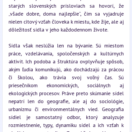
starých slovenských prísloviach sa hovorí, že 
„všade dobre, doma najlepšie“, čím sa vyjadruje 
nielen citový vzťah človeka k miestu, kde žije, ale aj 
dôležitosť sídla v jeho každodennom živote.
Sídla však neslúžia len na bývanie. Sú miestom 
práce, vzdelávania, spoločenských a kultúrnych 
aktivít. Ich podoba a štruktúra ovplyvňuje spôsob, 
akým ľudia komunikujú, ako dochádzajú za prácou 
či školou, ako trávia svoj voľný čas. Sú 
priesečníkom ekonomických, sociálnych aj 
ekologických procesov. Práve preto skúmanie sídel 
nepatrí len do geografie, ale aj do sociológie, 
urbanizmu či environmentálnych vied. Geografia 
sídiel je samostatný odbor, ktorý analyzuje 
rozmiestnenie, typy, dynamiku sídel a ich vzťah k 