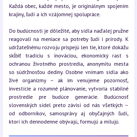
Každá obec, každé mesto, je originálnym spojením 
krajiny, ľudí a ich vzájomnej spolupráce.
Do budúcnosti je dôležité, aby sídla naďalej pružne 
reagovali na meniace sa potreby ľudí i prírody. K 
udržateľnému rozvoju prispejú len tie, ktoré dokážu 
skĺbiť tradíciu s inováciou, ekonomický rast s 
ochranou životného prostredia, anonymitu mesta 
so súdržnosťou dediny. Osobne vnímam sídla ako 
živé organizmy – ak im venujeme pozornosť, 
investície a rozumné plánovanie, vytvoria stabilné 
prostredie pre budúce generácie. Budúcnosť 
slovenských sídel preto závisí od nás všetkých – 
od odborníkov, samosprávy aj obyčajných ľudí, 
ktorí ich dennodenne obývajú, formujú a milujú.