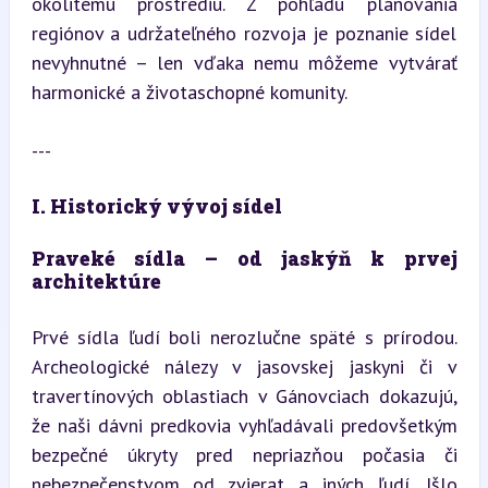
okolitému prostrediu. Z pohľadu plánovania 
regiónov a udržateľného rozvoja je poznanie sídel 
nevyhnutné – len vďaka nemu môžeme vytvárať 
harmonické a životaschopné komunity.
---
I. Historický vývoj sídel
Praveké sídla – od jaskýň k prvej 
architektúre
Prvé sídla ľudí boli nerozlučne späté s prírodou. 
Archeologické nálezy v jasovskej jaskyni či v 
travertínových oblastiach v Gánovciach dokazujú, 
že naši dávni predkovia vyhľadávali predovšetkým 
bezpečné úkryty pred nepriazňou počasia či 
nebezpečenstvom od zvierat a iných ľudí. Išlo 