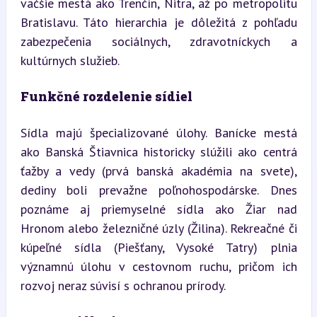
väčšie mestá ako Trenčín, Nitra, až po metropolitu 
Bratislavu. Táto hierarchia je dôležitá z pohľadu 
zabezpečenia sociálnych, zdravotníckych a 
kultúrnych služieb.
Funkčné rozdelenie sídiel
Sídla majú špecializované úlohy. Banícke mestá 
ako Banská Štiavnica historicky slúžili ako centrá 
ťažby a vedy (prvá banská akadémia na svete), 
dediny boli prevažne poľnohospodárske. Dnes 
poznáme aj priemyselné sídla ako Žiar nad 
Hronom alebo železničné úzly (Žilina). Rekreačné či 
kúpeľné sídla (Piešťany, Vysoké Tatry) plnia 
významnú úlohu v cestovnom ruchu, pričom ich 
rozvoj neraz súvisí s ochranou prírody.