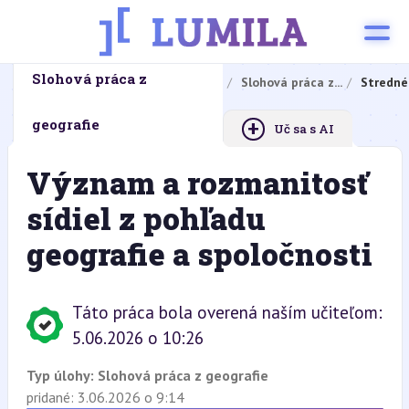
Slohová práca z
Domovská stránka
Domáce úlohy
Slohová práca z...
Stredné
+
geografie
Uč sa s AI
Význam a rozmanitosť
sídiel z pohľadu
geografie a spoločnosti
Táto práca bola overená naším učiteľom:
5.06.2026 o 10:26
Typ úlohy:
Slohová práca z geografie
pridané: 3.06.2026 o 9:14