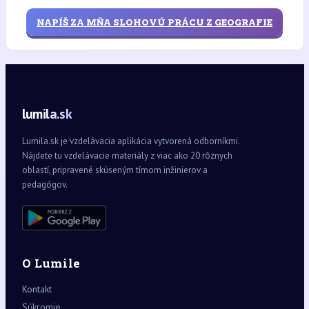
NAPÍŠ ZA MŇA SLOHOVÚ PRÁCU Z GEOGRAFIE
lumila.sk
Lumila.sk je vzdelávacia aplikácia vytvorená odborníkmi.
Nájdete tu vzdelávacie materiály z viac ako 20 rôznych
oblastí, pripravené skúseným tímom inžinierov a
pedagógov.
O Lumile
Kontakt
Súkromie