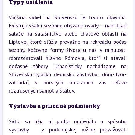
Typy usídlenia
Väčšina sídiel na Slovensku je trvalo obývaná. 
Existujú však i sezónne obývané osady – napríklad 
salaše na salašníctvo alebo chatové oblasti na 
Liptove, ktoré slúžia prevažne na rekreáciu počas 
sezóny. Kočovné formy života u nás v minulosti 
reprezentovali hlavne Rómovia, ktorí si stavali 
dočasné tábory. Urbanisticky nachádzame na 
Slovensku typickú dedinskú zástavbu „dom-dvor-
záhrada“, v horských oblastiach zas reťaze 
roztrúsených samôt a štálov.
Výstavba a prírodné podmienky
Sídla sa líšia aj podľa materiálu a spôsobu 
výstavby – v podunajskej nížine prevažovali 