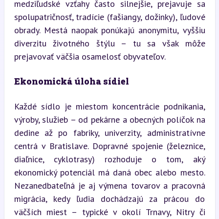
medziľudské vzťahy často silnejšie, prejavuje sa 
spolupatričnosť, tradície (fašiangy, dožinky), ľudové 
obrady. Mestá naopak ponúkajú anonymitu, vyššiu 
diverzitu životného štýlu – tu sa však môže 
prejavovať väčšia osamelosť obyvateľov.
Ekonomická úloha sídiel
Každé sídlo je miestom koncentrácie podnikania, 
výroby, služieb – od pekárne a obecných políčok na 
dedine až po fabriky, univerzity, administratívne 
centrá v Bratislave. Dopravné spojenie (železnice, 
diaľnice, cyklotrasy) rozhoduje o tom, aký 
ekonomický potenciál má daná obec alebo mesto. 
Nezanedbateľná je aj výmena tovarov a pracovná 
migrácia, kedy ľudia dochádzajú za prácou do 
väčších miest – typické v okolí Trnavy, Nitry či 