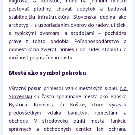
migrovať za korisťou, mohli na jednom mieste 
pestovať plodiny, chovať dobytok a budovať 
stabilnejšiu infraštruktúru. Slovenská dedina ako 
archetyp – s usporiadaním dvorov do radov, uličiek, 
s typickými dvorcami a stodolami – pochádza 
práve z tohto obdobia. Poľnohospodárstvo a 
domestikácia zvierat priniesli do sídel stabilitu a 
možnosť populačného rastu.
Mestá ako symbol pokroku
Výrazný posun priniesol vznik mestských sídiel. 
Na 
Slovensku
 sú často spomínané mestá ako Banská 
Bystrica, Kremnica či Košice, ktoré vyrástli 
predovšetkým vďaka baníctvu, remeslám a 
obchodu. V stredoveku plnili mestá funkciu 
správnych a obchodných centier. Ich ochranu 