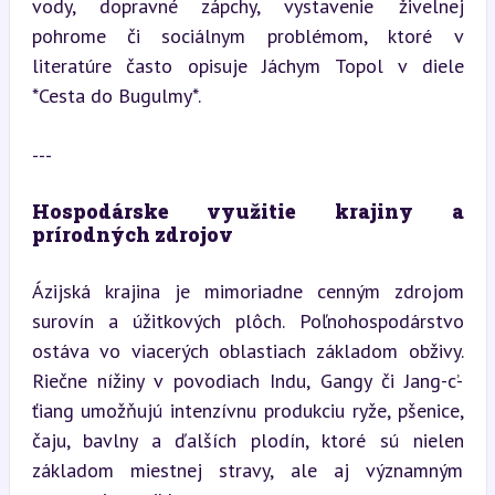
vody, dopravné zápchy, vystavenie živelnej 
pohrome či sociálnym problémom, ktoré v 
literatúre často opisuje Jáchym Topol v diele 
*Cesta do Bugulmy*.
---
Hospodárske využitie krajiny a 
prírodných zdrojov
Ázijská krajina je mimoriadne cenným zdrojom 
surovín a úžitkových plôch. Poľnohospodárstvo 
ostáva vo viacerých oblastiach základom obživy. 
Riečne nížiny v povodiach Indu, Gangy či Jang-c’-
ťiang umožňujú intenzívnu produkciu ryže, pšenice, 
čaju, bavlny a ďalších plodín, ktoré sú nielen 
základom miestnej stravy, ale aj významným 