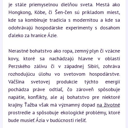
je stále priemyselnou dielňou sveta. Mestá ako 
Hongkong, Kóbe, či Šen-čen sú príkladom miest, 
kde sa kombinuje tradícia s modernitou a kde sa 
odohrávajú hospodárske experimenty s dosahom 
ďaleko za hranice Ázie.
Nerastné bohatstvo ako ropa, zemný plyn či vzácne 
kovy, ktoré sa nachádzajú hlavne v oblasti 
Perzského zálivu či v západnej Sibíri, zohráva 
rozhodujúcu úlohu vo svetovom hospodárstve. 
Väčšina svetovej produkcie týchto energií 
pochádza práve odtiaľ, čo zároveň spôsobuje 
napätie, konflikty, ale aj bohatstvo pre niektoré 
krajiny. Ťažba však má významný dopad 
na životné
prostredie a spôsobuje ekologické problémy, ktoré 
bude musieť Ázia v budúcnosti riešiť.