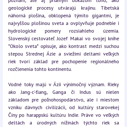
poznaní, ale aj priamym dôkazom toho, ako 
geologické procesy utvárajú krajinu. Tibetská 
náhorná plošina, obklopená týmito gigantmi, je 
najvyššou plošinou sveta a ovplyvňuje podnebie i 
hydrologické pomery rozsiahleho územia. 
Slovenský cestovateľ Jozef Makai vo svojej knihe 
*Okolo sveta* opisuje, ako kontrast medzi suchou 
stepou Strednej Ázie a sviežimi deltami veľkých 
riek tvorí základ pre pochopenie regionálneho 
rozčlenenia tohto kontinentu.
Vodné toky majú v Ázii výnimočný význam. Rieky 
ako Jang-c’-ťiang, Ganga či Indus sú nielen 
základom pre poľnohospodárstvo, ale i miestom 
vzniku dávnych civilizácií, od kultúry starovekej 
Číny po harappskú kultúru Indie. Práve vo veľkých 
deltách a úrodných nížinách týchto riek sa 