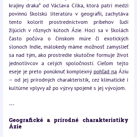
krajiny draka* od Václava Cílka, ktorá patrí medzi 
povinnú školskú literatúru v geografii, zachytáva 
tento kolorit prostredníctvom príbehov ľudí 
žijúcich v rôznych kútoch Ázie. Hoci sa v školách 
často počúva o čínskom múre či exotických 
slonoch Indie, málokedy máme možnosť zamyslieť 
sa nad tým, ako prostredie skutočne formuje život 
jednotlivcov a celých spoločností. Cieľom tejto 
eseje je preto ponúknuť komplexný 
pohľad na
 Áziu 
– od jej prírodných charakteristík, cez klimatické i 
kultúrne vplyvy až po výzvy spojené s jej vývojom.
---
Geografické a prírodné charakteristiky 
Ázie