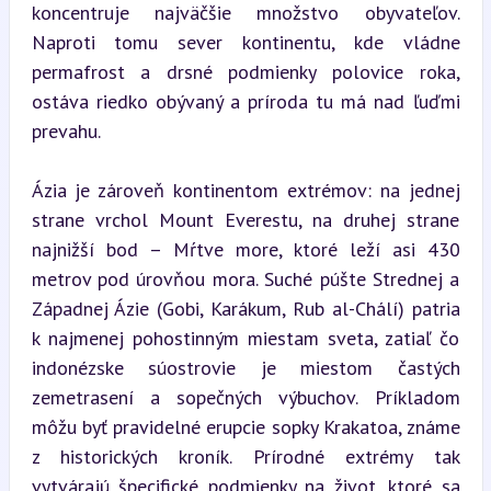
koncentruje najväčšie množstvo obyvateľov. 
Naproti tomu sever kontinentu, kde vládne 
permafrost a drsné podmienky polovice roka, 
ostáva riedko obývaný a príroda tu má nad ľuďmi 
prevahu.
Ázia je zároveň kontinentom extrémov: na jednej 
strane vrchol Mount Everestu, na druhej strane 
najnižší bod – Mŕtve more, ktoré leží asi 430 
metrov pod úrovňou mora. Suché púšte Strednej a 
Západnej Ázie (Gobi, Karákum, Rub al-Chálí) patria 
k najmenej pohostinným miestam sveta, zatiaľ čo 
indonézske súostrovie je miestom častých 
zemetrasení a sopečných výbuchov. Príkladom 
môžu byť pravidelné erupcie sopky Krakatoa, známe 
z historických kroník. Prírodné extrémy tak 
vytvárajú špecifické podmienky na život, ktoré sa 