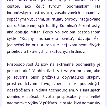
cestou, ako čeliť tvrdým podmienkam. Na 
indonézskych ostrovoch, zasahovaných cunami a 
sopečnými výbuchmi, sú rituály prírody integrované 
do každodennej spirituality. Kulminačné kontrasty, 
aké opisuje Milan Ferko vo svojom cestopisnom 
cykle *Krajiny neznámeho sveta*, dávajú Ázii 
jedinečný kolorit a robia z nej kontinent živých 
príbehov a fiktívnych či skutočných hrdinov.
Prispôsobivosť Ázijcov na extrémne podmienky je 
pozoruhodná. V oblastiach s trvalým mrazom, ako 
je severná Sibír, prežívajú obyvateľské skupiny 
prostredníctvom lovu, zberu a v posledných 
desaťročiach aj vďaka technológiám. V Himalájach 
dominuje spôsob života prispôsobený na veľké 
nadmorské výšky. V púšťach je stále živý nomádsky 