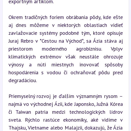
exportným artiklom.
Okrem tradičných foriem obrábania pôdy, kde ešte 
aj dnes môžeme v niektorých oblastiach vidieť 
zavlažovacie systémy podobné tým, ktoré opisuje 
Juraj Rebro v *Cestou na Východ*, sa Ázia stáva aj 
priestorom moderného agrobiznisu. Vplyv 
klimatických extrémov však neustále ohrozuje 
výnosy a núti miestnych inovovať spôsoby 
hospodárenia s vodou či ochraňovať pôdu pred 
degradáciou.
Priemyselný rozvoj je ďalším významným rysom – 
najmä vo východnej Ázii, kde Japonsko, Južná Kórea 
či Taiwan patria medzi technologických lídrov 
sveta. Rýchlo rastúce ekonomiky, aké vidíme v 
Thajsku, Vietname alebo Malajzii, dokazujú, že Ázia 