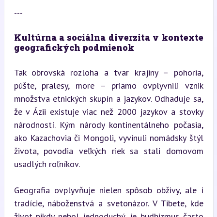
---
Kultúrna a sociálna diverzita v kontexte 
geografických podmienok
Tak obrovská rozloha a tvar krajiny – pohoria, 
púšte, pralesy, more – priamo ovplyvnili vznik 
množstva etnických skupín a jazykov. Odhaduje sa, 
že v Ázii existuje viac než 2000 jazykov a stovky 
národností. Kým národy kontinentálneho počasia, 
ako Kazachovia či Mongoli, vyvinuli nomádsky štýl 
života, povodia veľkých riek sa stali domovom 
usadlých roľníkov.
Geografia
 ovplyvňuje nielen spôsob obživy, ale i 
tradície, náboženstvá a svetonázor. V Tibete, kde 
život nikdy nebol jednoduchý, je budhizmus často 