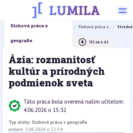
Slohová práca z
Domovská stránka
Domáce úlohy
Slohová práca z...
Stredné
+
geografie
Uč sa s AI
Ázia: rozmanitosť
kultúr a prírodných
podmienok sveta
Táto práca bola overená naším učiteľom:
4.06.2026 o 15:32
Typ úlohy:
Slohová práca z geografie
pridané: 3.06.2026 o 12:54