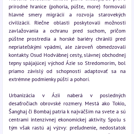
prírodné hranice (pohoria, púšte, more) formovali 
hlavné smery migrácií a rozvoja starovekých 
civilizácií. Riečne oblasti poskytovali možnosti 
zavlažovania a ochranu pred suchom, pričom 
púštne prostredia a horské bariéry chránili pred 
nepriateľskými vpádmi, ale zároveň obmedzovali 
kontakty. Osud Hodvábnej cesty, slávnej obchodnej 
tepny spájajúcej východ Ázie so Stredomorím, bol 
priamo závislý od schopnosti adaptovať sa na 
extrémne podmienky púští a pohorí.
Urbanizácia v Ázii naberá v posledných 
desaťročiach obrovské rozmery. Mestá ako Tokio, 
Šanghaj či Bombaj patria k najväčším na svete a sú 
centrami intenzívnej ekonomickej aktivity. Spolu s 
tým však rastú aj výzvy: preľudnenie, nedostatok 