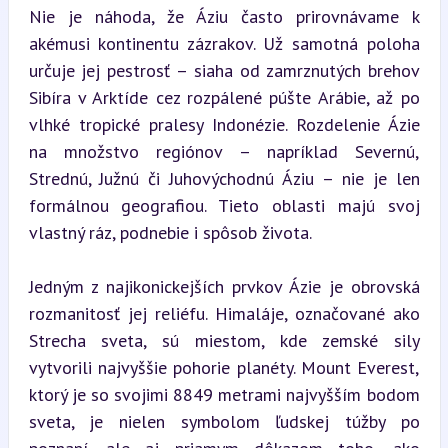
Nie je náhoda, že Áziu často prirovnávame k 
akémusi kontinentu zázrakov. Už samotná poloha 
určuje jej pestrosť – siaha od zamrznutých brehov 
Sibíra v Arktíde cez rozpálené púšte Arábie, až po 
vlhké tropické pralesy Indonézie. Rozdelenie Ázie 
na množstvo regiónov – napríklad Severnú, 
Strednú, Južnú či Juhovýchodnú Áziu – nie je len 
formálnou geografiou. Tieto oblasti majú svoj 
vlastný ráz, podnebie i spôsob života.
Jedným z najikonickejších prvkov Ázie je obrovská 
rozmanitosť jej reliéfu. Himaláje, označované ako 
Strecha sveta, sú miestom, kde zemské sily 
vytvorili najvyššie pohorie planéty. Mount Everest, 
ktorý je so svojimi 8849 metrami najvyšším bodom 
sveta, je nielen symbolom ľudskej túžby po 