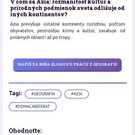
V čom sa Ázia: rozmanitosť kultúr a
prírodných podmienok sveta odlišuje od
iných kontinentov?
Ázia prevyšuje ostatné kontinenty rozlohou, počtom
obyvateľov, pestrosťou klímy a kultúr, zasahuje od
polárnych oblastí až po tropy.
NAPÍŠ ZA MŇA SLOHOVÚ PRÁCU Z GEOGRAFIE
Tagi:
#GEOGRAFIA
#AZIA
#DOMACAREFERAT
Ohodnoťte: