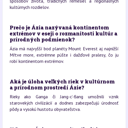
spôsobov života, tradičných remesiel a regionálnych
kultúrnych rozdielov.
Prečo je Ázia nazývaná kontinentom
extrémov v eseji o rozmanitosti kultúr a
prírodných podmienok?
Ázia má najvyšší bod planéty Mount Everest aj najnižší
Mŕtve more, extrémne púšte i dažďové pralesy, čo ju
robí kontinentom extrémov.
Aká je úloha veľkých riek v kultúrnom
a prírodnom prostredí Ázie?
Rieky ako Ganga či Jang-c’-ťiang umožnili vznik
starovekých civilizácií a dodnes zabezpečujú úrodnosť
pôdy a vysokú hustotu obyvateľstva.