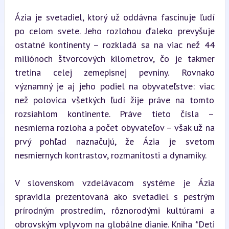
Ázia je svetadiel, ktorý už oddávna fascinuje ľudí 
po celom svete. Jeho rozlohou ďaleko prevyšuje 
ostatné kontinenty – rozkladá sa na viac než 44 
miliónoch štvorcových kilometrov, čo je takmer 
tretina celej zemepisnej pevniny. Rovnako 
významný je aj jeho podiel na obyvateľstve: viac 
než polovica všetkých ľudí žije práve na tomto 
rozsiahlom kontinente. Práve tieto čísla – 
nesmierna rozloha a počet obyvateľov – však už na 
prvý pohľad naznačujú, že Ázia je svetom 
nesmiernych kontrastov, rozmanitosti a dynamiky.
V slovenskom vzdelávacom systéme je Ázia 
spravidla prezentovaná ako svetadiel s pestrým 
prírodným prostredím, rôznorodými kultúrami a 
obrovským vplyvom na globálne dianie. Kniha *Deti 