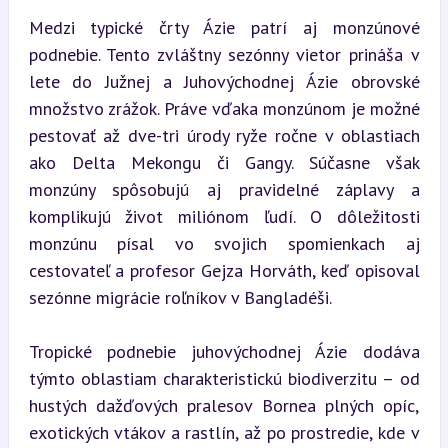
Medzi typické črty Ázie patrí aj monzúnové 
podnebie. Tento zvláštny sezónny vietor prináša v 
lete do Južnej a Juhovýchodnej Ázie obrovské 
množstvo zrážok. Práve vďaka monzúnom je možné 
pestovať až dve-tri úrody ryže ročne v oblastiach 
ako Delta Mekongu či Gangy. Súčasne však 
monzúny spôsobujú aj pravidelné záplavy a 
komplikujú život miliónom ľudí. O dôležitosti 
monzúnu písal vo svojich spomienkach aj 
cestovateľ a profesor Gejza Horváth, keď opisoval 
sezónne migrácie roľníkov v Bangladéši.
Tropické podnebie juhovýchodnej Ázie dodáva 
týmto oblastiam charakteristickú biodiverzitu – od 
hustých dažďových pralesov Bornea plných opíc, 
exotických vtákov a rastlín, až po prostredie, kde v 