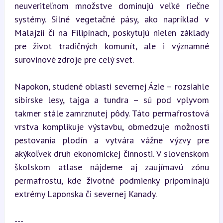
neuveriteľnom množstve dominujú veľké riečne 
systémy. Silné vegetačné pásy, ako napríklad v 
Malajzii či na Filipínach, poskytujú nielen základy 
pre život tradičných komunít, ale i významné 
surovinové zdroje pre celý svet.
Napokon, studené oblasti severnej Ázie – rozsiahle 
sibírske lesy, tajga a tundra – sú pod vplyvom 
takmer stále zamrznutej pôdy. Táto permafrostová 
vrstva komplikuje výstavbu, obmedzuje možnosti 
pestovania plodín a vytvára vážne výzvy pre 
akýkoľvek druh ekonomickej činnosti. V slovenskom 
školskom atlase nájdeme aj zaujímavú zónu 
permafrostu, kde životné podmienky pripomínajú 
extrémy Laponska či severnej Kanady.
---