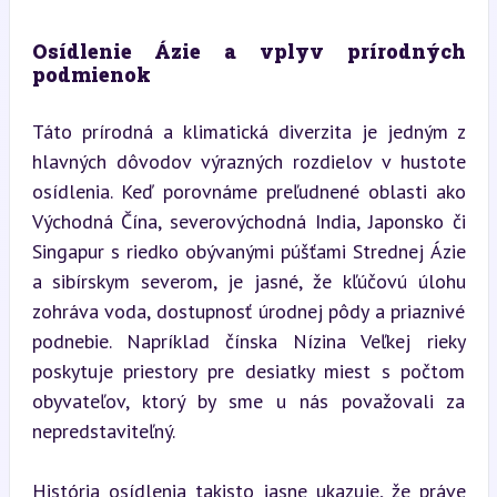
Osídlenie Ázie a vplyv prírodných 
podmienok
Táto prírodná a klimatická diverzita je jedným z 
hlavných dôvodov výrazných rozdielov v hustote 
osídlenia. Keď porovnáme preľudnené oblasti ako 
Východná Čína, severovýchodná India, Japonsko či 
Singapur s riedko obývanými púšťami Strednej Ázie 
a sibírskym severom, je jasné, že kľúčovú úlohu 
zohráva voda, dostupnosť úrodnej pôdy a priaznivé 
podnebie. Napríklad čínska Nízina Veľkej rieky 
poskytuje priestory pre desiatky miest s počtom 
obyvateľov, ktorý by sme u nás považovali za 
nepredstaviteľný.
História osídlenia takisto jasne ukazuje, že práve 