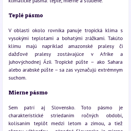
klimatické pásma: teplé, mierne a studené.
Teplé pásmo
V oblasti okolo rovníka panuje tropická klíma s 
vysokými teplotami a bohatými zrážkami. Takúto 
klímu majú napríklad amazonské pralesy či 
dažďové pralesy zostávajúce v Afrike a 
juhovýchodnej Ázii. Tropické púšte – ako Sahara 
alebo arabské púšte – sa zas vyznačujú extrémnym 
suchom.
Mierne pásmo
Sem patrí aj Slovensko. Toto pásmo je 
charakteristické striedaním ročných období, 
kolísaním teplôt medzi letom a zimou, a tiež 