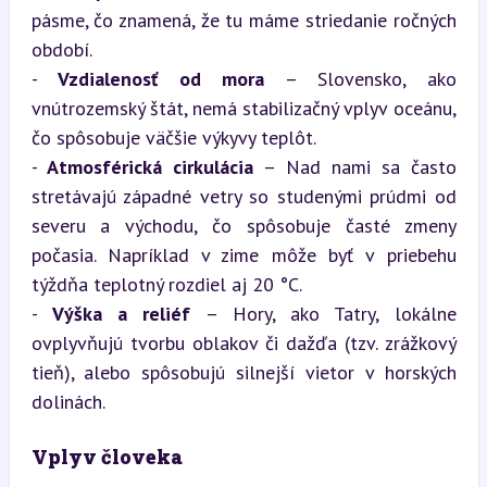
pásme, čo znamená, že tu máme striedanie ročných 
období.

- 
Vzdialenosť od mora
 – Slovensko, ako 
vnútrozemský štát, nemá stabilizačný vplyv oceánu, 
čo spôsobuje väčšie výkyvy teplôt.

- 
Atmosférická cirkulácia
 – Nad nami sa často 
stretávajú západné vetry so studenými prúdmi od 
severu a východu, čo spôsobuje časté zmeny 
počasia. Napríklad v zime môže byť v priebehu 
týždňa teplotný rozdiel aj 20 °C.

- 
Výška a reliéf
 – Hory, ako Tatry, lokálne 
ovplyvňujú tvorbu oblakov či dažďa (tzv. zrážkový 
tieň), alebo spôsobujú silnejší vietor v horských 
dolinách.
Vplyv človeka