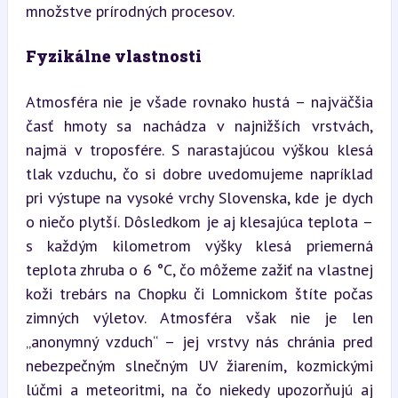
množstve prírodných procesov.
Fyzikálne vlastnosti
Atmosféra nie je všade rovnako hustá – najväčšia 
časť hmoty sa nachádza v najnižších vrstvách, 
najmä v troposfére. S narastajúcou výškou klesá 
tlak vzduchu, čo si dobre uvedomujeme napríklad 
pri výstupe na vysoké vrchy Slovenska, kde je dych 
o niečo plytší. Dôsledkom je aj klesajúca teplota – 
s každým kilometrom výšky klesá priemerná 
teplota zhruba o 6 °C, čo môžeme zažiť na vlastnej 
koži trebárs na Chopku či Lomnickom štíte počas 
zimných výletov. Atmosféra však nie je len 
„anonymný vzduch“ – jej vrstvy nás chránia pred 
nebezpečným slnečným UV žiarením, kozmickými 
lúčmi a meteoritmi, na čo niekedy upozorňujú aj 