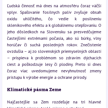
Ľudská činnosť má dnes na atmosféru čoraz väčší 
vplyv. Spaľovanie fosílnych palív zvyšuje obsah 
oxidu uhličitého, čo vedie k posilneniu 
skleníkového efektu a k globálnemu otepľovaniu. O 
jeho dôsledkoch na Slovensku sa presvedčujeme 
častejšími extrémami počasia, ako sú búrky, vlny 
horúčav či suchá posledných rokov. Znečistenie 
ovzdušia – aj zo slovenských priemyselných oblastí 
– prispieva k problémom so zdravím dýchacích 
ciest a poškodzuje lesy či plodiny. Preto si dnes 
čoraz viac uvedomujeme nevyhnutnosť zmeny 
prístupu k výrobe energie a ochrane prírody.
Klimatické pásma Zeme
Najčastejšie sa Zem rozdeľuje na tri hlavné 