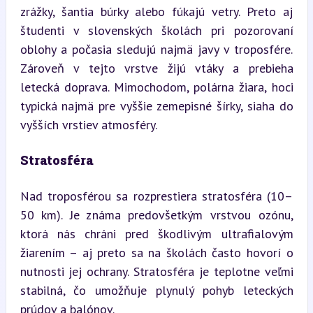
zrážky, šantia búrky alebo fúkajú vetry. Preto aj 
študenti v slovenských školách pri pozorovaní 
oblohy a počasia sledujú najmä javy v troposfére. 
Zároveň v tejto vrstve žijú vtáky a prebieha 
letecká doprava. Mimochodom, polárna žiara, hoci 
typická najmä pre vyššie zemepisné šírky, siaha do 
vyšších vrstiev atmosféry.
Stratosféra
Nad troposférou sa rozprestiera stratosféra (10–
50 km). Je známa predovšetkým vrstvou ozónu, 
ktorá nás chráni pred škodlivým ultrafialovým 
žiarením – aj preto sa na školách často hovorí o 
nutnosti jej ochrany. Stratosféra je teplotne veľmi 
stabilná, čo umožňuje plynulý pohyb leteckých 
prúdov a balónov.