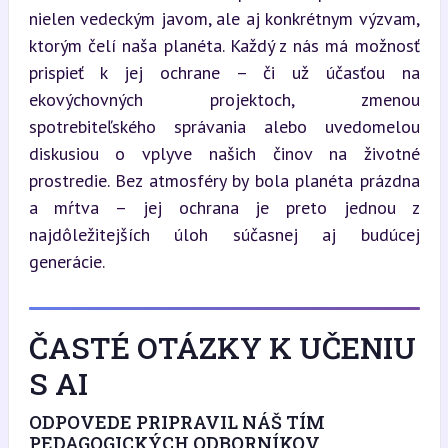
nielen vedeckým javom, ale aj konkrétnym výzvam, 
ktorým čelí naša planéta. Každý z nás má možnosť 
prispieť k jej ochrane – či už účasťou na 
ekovýchovných projektoch, zmenou 
spotrebiteľského správania alebo uvedomelou 
diskusiou o vplyve našich činov na životné 
prostredie. Bez atmosféry by bola planéta prázdna 
a mŕtva – jej ochrana je preto jednou z 
najdôležitejších úloh súčasnej aj budúcej 
generácie.
ČASTÉ OTÁZKY K UČENIU
S AI
ODPOVEDE PRIPRAVIL NÁŠ TÍM
PEDAGOGICKÝCH ODBORNÍKOV