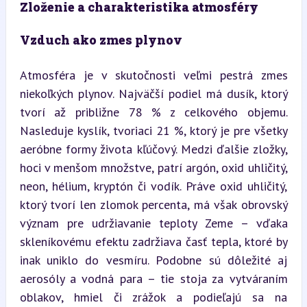
Zloženie a charakteristika atmosféry
Vzduch ako zmes plynov
Atmosféra je v skutočnosti veľmi pestrá zmes 
niekoľkých plynov. Najväčší podiel má dusík, ktorý 
tvorí až približne 78 % z celkového objemu. 
Nasleduje kyslík, tvoriaci 21 %, ktorý je pre všetky 
aeróbne formy života kľúčový. Medzi ďalšie zložky, 
hoci v menšom množstve, patrí argón, oxid uhličitý, 
neon, hélium, kryptón či vodík. Práve oxid uhličitý, 
ktorý tvorí len zlomok percenta, má však obrovský 
význam pre udržiavanie teploty Zeme – vďaka 
skleníkovému efektu zadržiava časť tepla, ktoré by 
inak uniklo do vesmíru. Podobne sú dôležité aj 
aerosóly a vodná para – tie stoja za vytváraním 
oblakov, hmiel či zrážok a podieľajú sa na 