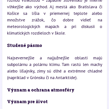
rôznou vlhkosťou – západné Slovensko je mierne 
vlhkejšie ako východ. Aj mestá ako Bratislava či 
Košice sa líšia v priemernej teplote alebo 
množstve zrážok, čo dobre vidieť na 
meteorologických mapách a pri diskusii o 
klimatických rozdieloch v škole.
Studené pásmo
Najsevernejšie a najjužnejšie oblasti majú 
subpolárnu a polárnu klímu. Tam rastú len machy 
alebo lišajníky, zimy sú dlhé a extrémne chladné 
(napríklad v Grónsku či na Antarktíde).
Význam a ochrana atmosféry
Význam pre život