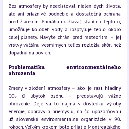
Bez atmosféry by neexistoval nielen dych života, 
ale ani priaznivé podnebie a dostatočná ochrana 
pred žiarením. Pomáha udržiavať stabilnú teplotu, 
umožňuje kolobeh vody a rozptyľuje teplo okolo 
celej planéty. Navyše chráni pred meteoritmi – jej 
vrstvy väčšinu vesmírnych telies rozložia skôr, než 
dopadnú na povrch.
Problematika environmentálneho 
ohrozenia
Zmeny v zložení atmosféry – ako je rast hladiny 
CO₂ či úbytok ozónu – predstavujú vážne 
ohrozenie. Deje sa to najmä v dôsledku výroby 
energie, dopravy a priemyslu, na čo upozorňovali 
už slovenské environmentálne organizácie v 90. 
rokoch. Veľkým krokom bolo prijatie Montrealského 