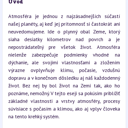
Úvod
Atmosféra je jednou z najzásadnejších súčastí 
našej planéty, aj keď jej prítomnosť si častokrát ani 
neuvedomujeme. Ide o plynný obal Zeme, ktorý 
siaha desiatky kilometrov nad povrch a je 
nepostrádateľný pre všetok život. Atmosféra 
nielenže zabezpečuje podmienky vhodné na 
dýchanie, ale svojimi vlastnosťami a zložením 
výrazne ovplyvňuje klímu, počasie, vzdušnú 
dopravu a v konečnom dôsledku aj náš každodenný 
život. Bez nej by bol život na Zemi tak, ako ho 
poznáme, nemožný. V tejto eseji sa pokúsim priblížiť 
základné vlastnosti a vrstvy atmosféry, procesy 
súvisiace s počasím a klímou, ako aj vplyv človeka 
na tento krehký systém.