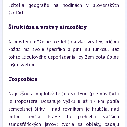
učitelia geografie na hodinách v slovenských 
školách.
Štruktúra a vrstvy atmosféry
Atmosféru môžeme rozdeliť na viac vrstiev, pričom 
každá má svoje špecifiká a plní inú funkciu. Bez 
tohto „cibuľového usporiadania“ by Zem bola úplne 
iným svetom.
Troposféra
Najnižšou a najdôležitejšou vrstvou (pre nás ľudí) 
je troposféra. Dosahuje výšku 8 až 17 km podľa 
zemepisnej šírky – nad rovníkom je hrubšia, nad 
pólmi tenšia. Práve tu prebieha väčšina 
atmosférických javov: tvoria sa oblaky, padajú 