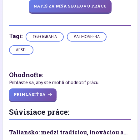
NAPÍŠ ZA MŇA SLOHOVÚ PRÁCU
Tagi:
#GEOGRAFIA
#ATMOSFERA
#ESEJ
Ohodnoťte:
Prihláste sa, aby ste mohli ohodnotiť prácu.
PRIHLÁSIŤ SA
Súvisiace práce:
Taliansko: medzi tradíciou, inováciou a...