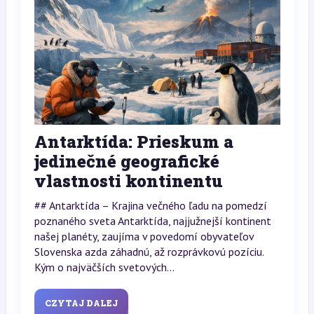
Antarktída: Prieskum a
jedinečné geografické
vlastnosti kontinentu
## Antarktída – Krajina večného ľadu na pomedzí
poznaného sveta Antarktída, najjužnejší kontinent
našej planéty, zaujíma v povedomí obyvateľov
Slovenska azda záhadnú, až rozprávkovú pozíciu.
Kým o najväčších svetových...
CZYTAJ DALEJ