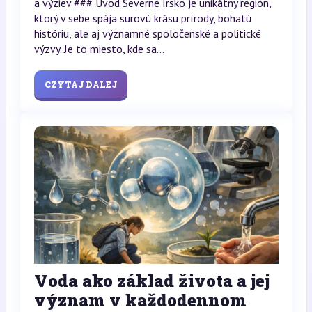
a výziev ### Úvod Severné Írsko je unikátny región,
ktorý v sebe spája surovú krásu prírody, bohatú
históriu, ale aj významné spoločenské a politické
výzvy. Je to miesto, kde sa...
CZYTAJ DALEJ
Voda ako základ života a jej
význam v každodennom