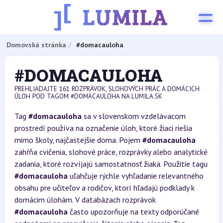
Domovská stránka
#domacauloha
#DOMACAULOHA
PREHLIADAJTE 161 ROZPRÁVOK, SLOHOVÝCH PRÁC A DOMÁCICH
ÚLOH POD TAGOM #DOMACAULOHA NA LUMILA.SK
Tag
#domacauloha
sa v slovenskom vzdelávacom
prostredí používa na označenie úloh, ktoré žiaci riešia
mimo školy, najčastejšie doma. Pojem
#domacauloha
zahŕňa cvičenia, slohové práce, rozprávky alebo analytické
zadania, ktoré rozvíjajú samostatnosť žiaka. Použitie tagu
#domacauloha
uľahčuje rýchle vyhľadanie relevantného
obsahu pre učiteľov a rodičov, ktorí hľadajú podklady k
domácim úlohám. V databázach rozprávok
#domacauloha
často upozorňuje na texty odporúčané