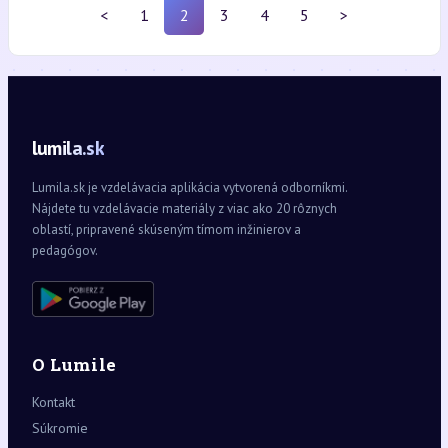
<
1
2
3
4
5
>
lumila.sk
Lumila.sk je vzdelávacia aplikácia vytvorená odborníkmi.
Nájdete tu vzdelávacie materiály z viac ako 20 rôznych
oblastí, pripravené skúseným tímom inžinierov a
pedagógov.
O Lumile
Kontakt
Súkromie