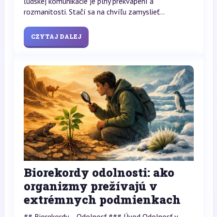
ľudskej komunikácie je plný prekvapení a
rozmanitosti. Stačí sa na chvíľu zamyslieť...
CZYTAJ DALEJ
Biorekordy odolnosti: ako
organizmy prežívajú v
extrémnych podmienkach
## Biorekordy – Odolnosť ### Úvod Odolnosť v