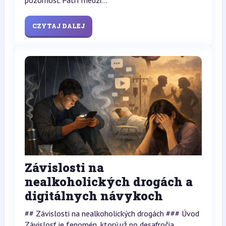
CZYTAJ DALEJ
Závislosti na
nealkoholických drogách a
digitálnych návykoch
## Závislosti na nealkoholických drogách ### Úvod
Závislosť je fenomén, ktorý už po desaťročia