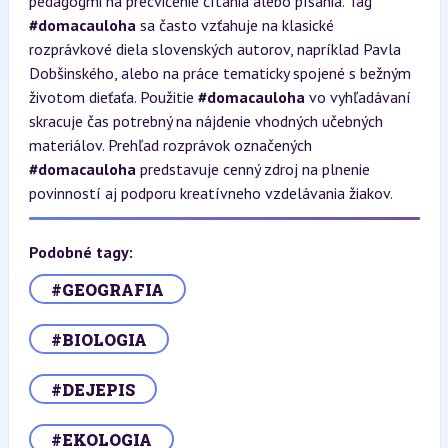
pedagógmi na precvičenie čítania alebo písania. Tag
#domacauloha
sa často vzťahuje na klasické
rozprávkové diela slovenských autorov, napríklad Pavla
Dobšinského, alebo na práce tematicky spojené s bežným
životom dieťaťa. Použitie
#domacauloha
vo vyhľadávaní
skracuje čas potrebný na nájdenie vhodných učebných
materiálov. Prehľad rozprávok označených
#domacauloha
predstavuje cenný zdroj na plnenie
povinností aj podporu kreatívneho vzdelávania žiakov.
Podobné tagy:
#GEOGRAFIA
#BIOLOGIA
#DEJEPIS
#EKOLOGIA