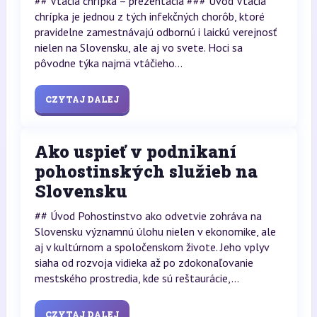
## Vtáčia chrípka – prezentácia ### Úvod Vtáčia
chrípka je jednou z tých infekčných chorôb, ktoré
pravidelne zamestnávajú odbornú i laickú verejnosť
nielen na Slovensku, ale aj vo svete. Hoci sa
pôvodne týka najmä vtáčieho...
CZYTAJ DALEJ
Ako uspieť v podnikaní
pohostinských služieb na
Slovensku
## Úvod Pohostinstvo ako odvetvie zohráva na
Slovensku významnú úlohu nielen v ekonomike, ale
aj v kultúrnom a spoločenskom živote. Jeho vplyv
siaha od rozvoja vidieka až po zdokonaľovanie
mestského prostredia, kde sú reštaurácie,...
CZYTAJ DALEJ