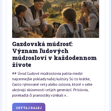
Gazdovská múdrosť:
Význam ľudových
múdrosloví v každodennom
živote
## Úvod Ľudové múdroslovia patria medzi
najcennejšie poklady našej kultúry. Sú to krátke,
často rýmované vety alebo úslovia, ktoré v sebe
ukrývajú skúsenosti celých generácií. Príslovia,
porekadlá či pranostiky vznikali v...
CZYTAJ DALEJ