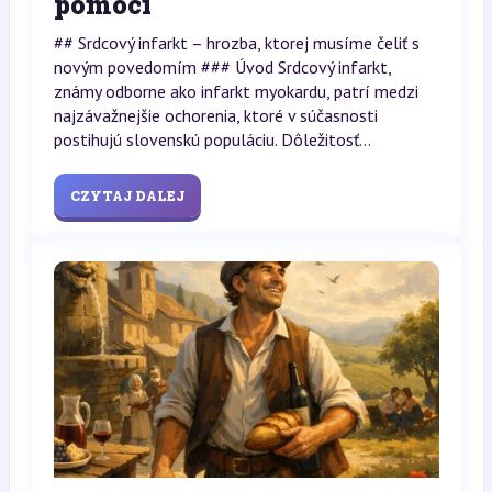
pomoci
## Srdcový infarkt – hrozba, ktorej musíme čeliť s
novým povedomím ### Úvod Srdcový infarkt,
známy odborne ako infarkt myokardu, patrí medzi
najzávažnejšie ochorenia, ktoré v súčasnosti
postihujú slovenskú populáciu. Dôležitosť...
CZYTAJ DALEJ