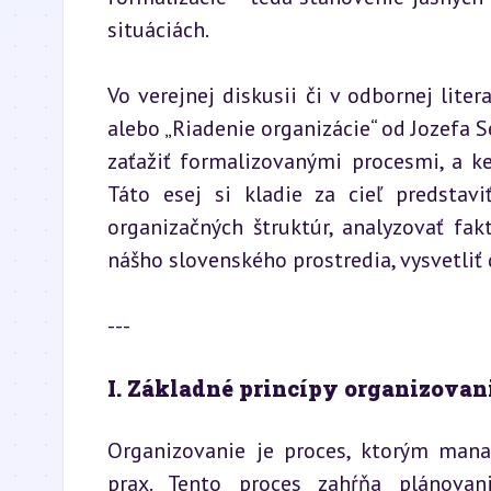
situáciách.
Vo verejnej diskusii či v odbornej lite
alebo „Riadenie organizácie“ od Jozefa S
zaťažiť formalizovanými procesmi, a ked
Táto esej si kladie za cieľ predstavi
organizačných štruktúr, analyzovať fakt
nášho slovenského prostredia, vysvetliť 
---
I. Základné princípy organizovan
Organizovanie je proces, ktorým man
prax. Tento proces zahŕňa plánovani