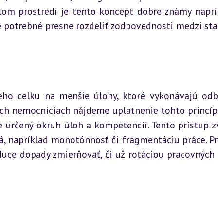
skom prostredí je tento koncept dobre známy naprík
 potrebné presne rozdeliť zodpovednosti medzi star
ho celku na menšie úlohy, ktoré vykonávajú odbo
kých nemocniciach nájdeme uplatnenie tohto princípu
e určený okruh úloh a kompetencií. Tento prístup zv
ká, napríklad monotónnosť či fragmentáciu práce. Pre
uce dopady zmierňovať, či už rotáciou pracovných 