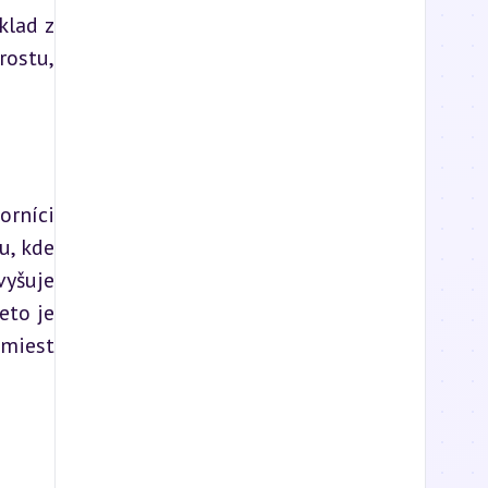
lad z 
ostu, 
rníci 
, kde 
yšuje 
to je 
miest 