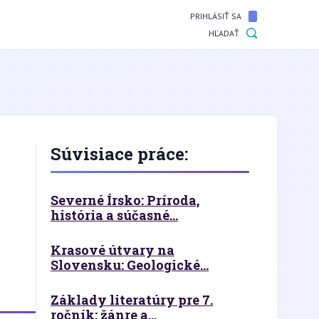
PRIHLÁSIŤ SA
HĽADAŤ
Súvisiace práce:
Severné Írsko: Príroda,
história a súčasné...
Krasové útvary na
Slovensku: Geologické...
Základy literatúry pre 7.
ročník: žánre a...