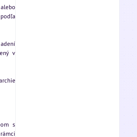
alebo 
podľa 
adení 
ený v 
rchie 
mom s 
rámci 