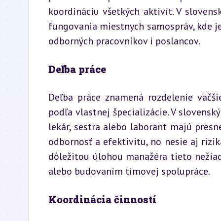
koordináciu všetkých aktivít. V sloven
fungovania miestnych samospráv, kde je
odborných pracovníkov i poslancov.
Deľba práce
Deľba práce znamená rozdelenie väčšie
podľa vlastnej špecializácie. V slovens
lekár, sestra alebo laborant majú presn
odbornosť a efektivitu, no nesie aj rizi
dôležitou úlohou manažéra tieto nežiad
alebo budovaním tímovej spolupráce.
Koordinácia činností