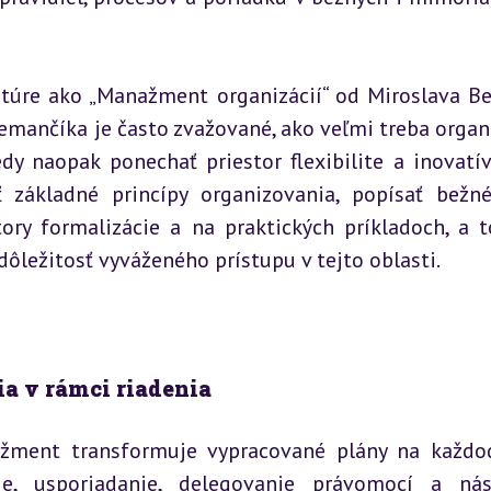
ratúre ako „Manažment organizácií“ od Miroslava Be
emančíka je často zvažované, ako veľmi treba organi
y naopak ponechať priestor flexibilite a inovatívn
ť základné princípy organizovania, popísať bežné
ory formalizácie a na praktických príkladoch, a to
dôležitosť vyváženého prístupu v tejto oblasti.
ia v rámci riadenia
ažment transformuje vypracované plány na každo
e, usporiadanie, delegovanie právomocí a nás