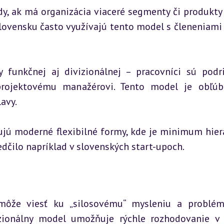
dy, ak má organizácia viaceré segmenty či produkty 
lovensku často využívajú tento model s členeniami 
funkčnej aj divizionálnej – pracovníci sú podri
rojektovému manažérovi. Tento model je obľúb
avy.
ujú moderné flexibilné formy, kde je minimum hiera
edčilo napríklad v slovenských start-upoch.
 môže viesť ku „silosovému“ mysleniu a problé
zionálny model umožňuje rýchle rozhodovanie v 