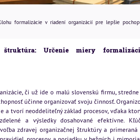
úlohu formalizácie v riadení organizácií pre lepšie pochop
štruktúra: Určenie miery formalizác
izácie, či už ide o malú slovenskú firmu, stredne 
chopnosť účinne organizovať svoju činnosť. Organizo
 a tvorí neoddeliteľný základ procesov, vďaka ktor
ozdelené a výsledky dosahované efektívne. Kľú
oľba zdravej organizačnej štruktúry a primeraná 
pravidiel, procesov a poriadku v bežných i mimoria