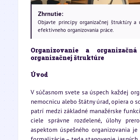
Zhrnutie:
Objavte princípy organizačnej štruktúry a 
efektívneho organizovania práce.
Organizovanie a organizačná 
organizačnej štruktúre
Úvod
V súčasnom svete sa úspech každej organ
nemocnicu alebo štátny úrad, opiera o s
patrí medzi základné manažérske funkcie
ciele správne rozdelené, úlohy prer
aspektom úspešného organizovania je v
formalizácie – teda stanovenie jasných 