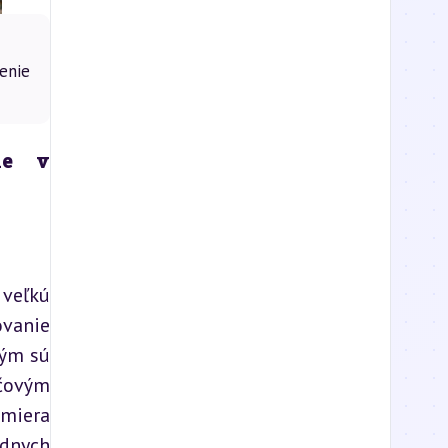
enie
ie v 
veľkú 
vanie 
ým sú 
čovým 
miera 
dnych 