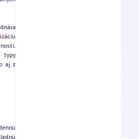
dnára 
záciu 
osti. 
 typy 
 aj z 
dennú 
lednú 