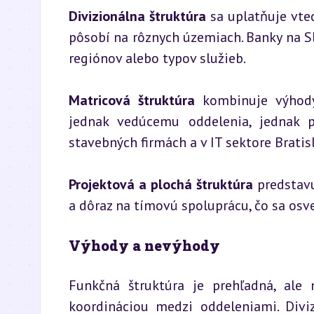
Divizionálna štruktúra
 sa uplatňuje vte
pôsobí na rôznych územiach. Banky na S
regiónov alebo typov služieb.
Matricová štruktúra
 kombinuje výhody 
jednak vedúcemu oddelenia, jednak p
stavebných firmách a v IT sektore Bratisl
Projektová a plochá štruktúra
 predstav
a dôraz na tímovú spoluprácu, čo sa osv
Výhody a nevýhody
Funkčná štruktúra je prehľadná, ale
koordináciou medzi oddeleniami. Divi