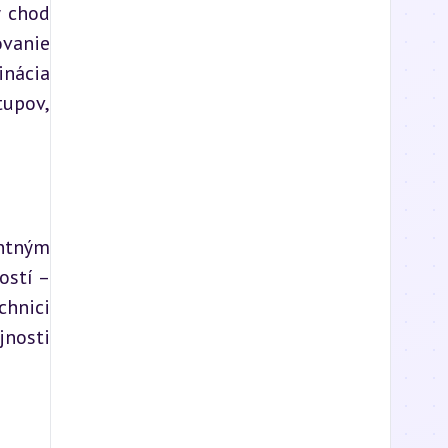
 chod 
vanie 
nácia 
upov, 
ntným 
stí – 
hnici 
nosti 