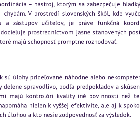
ordinácia – nástroj, ktorým sa zabezpečuje hladký
 chybám. V prostredí slovenských škôl, kde vyučo
 a zástupov učiteľov, je práve funkčná koordi
docieľuje prostredníctvom jasne stanovených post
 ktoré majú schopnosť promptne rozhodovať.
 ak sú úlohy prideľované náhodne alebo nekompete
y delene spravodlivo, podľa predpokladov a skúseno
mi majú kontrolóri kvality iné povinnosti než tec
pomáha nielen k vyššej efektivite, ale aj k spokoj
ich úlohou a kto nesie zodpovednosť za výsledok.