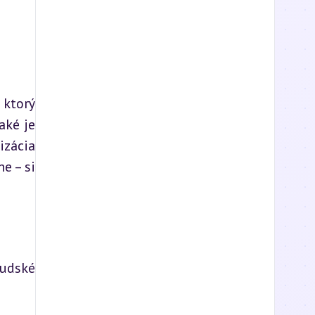
ktorý 
ké je 
zácia 
 – si 
udské 