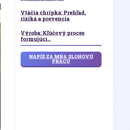
Vtáčia chrípka: Prehľad,
riziká a prevencia
Výroba: Kľúčový proces
formujúci...
NAPÍŠ ZA MŇA SLOHOVÚ
PRÁCU