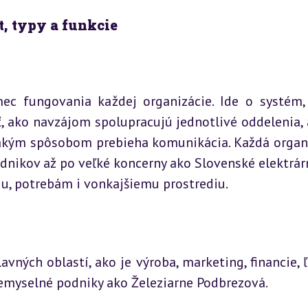
t, typy a funkcie
ec fungovania každej organizácie. Ide o systém, 
, ako navzájom spolupracujú jednotlivé oddelenia, a
 akým spôsobom prebieha komunikácia. Každá organi
nikov až po veľké koncerny ako Slovenské elektrárne
u, potrebám i vonkajšiemu prostrediu.
avných oblastí, ako je výroba, marketing, financie, ľ
riemyselné podniky ako Železiarne Podbrezová.