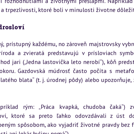
i rozhodnutiami a životnými prešľapmi. Napríklad 
a trpezlivosti, ktoré boli v minulosti životne dôleži
drosloví
ý, prístupný každému, no zároveň majstrovsky vybrú
ríroda a zvieratá predstavujú v prísloviach symbo
hod jari („Jedna lastovička leto nerobí“), kôň predst
 pokoru. Gazdovská múdrosť často počíta s metafo
tého blata“ (t. j. úrodnej pôdy) alebo upozorňuje, ž
ríklad rým: „Práca kvapká, chudoba čaká“) zvy
oví, ktoré sa preto ľahko odovzdávali z úst do
eným spôsobom, ako vyjadriť životné pravdy bez fa
sti ani lekár bylinu nemá“).