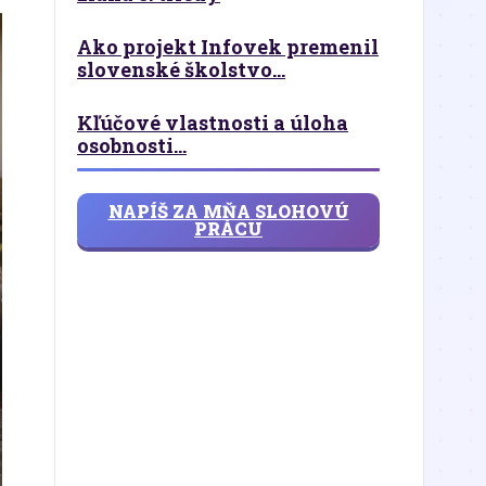
Ako projekt Infovek premenil
slovenské školstvo...
Kľúčové vlastnosti a úloha
osobnosti...
NAPÍŠ ZA MŇA SLOHOVÚ
PRÁCU