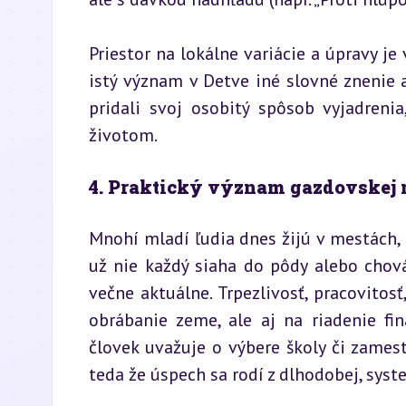
Priestor na lokálne variácie a úpravy j
istý význam v Detve iné slovné znenie a
pridali svoj osobitý spôsob vyjadreni
životom.
4. Praktický význam gazdovskej 
Mnohí mladí ľudia dnes žijú v mestách, 
už nie každý siaha do pôdy alebo chová
večne aktuálne. Trpezlivosť, pracovitos
obrábanie zeme, ale aj na riadenie fin
človek uvažuje o výbere školy či zamestn
teda že úspech sa rodí z dlhodobej, syst