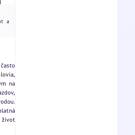
ot a
často 
ovia, 
ým na 
zdov, 
odou. 
latná 
život 