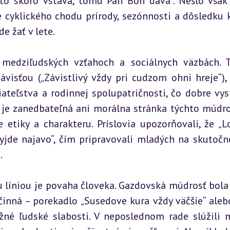
Kto skoro vstáva, tomu Pán Boh dáva“. Nešlo však 
 cyklického chodu prírody, sezónnosti a dôsledku k
e žať v lete.
medziľudských vzťahoch a sociálnych väzbách. T
ávisťou („Závistlivý vždy pri cudzom ohni hreje“), 
teľstva a rodinnej spolupatričnosti, čo dobre vyst
e je zanedbateľná ani morálna stránka týchto múdros
etiky a charakteru. Príslovia upozorňovali, že „L
yjde najavo“, čím pripravovali mladých na skutočnos
.
 líniou je povaha človeka. Gazdovská múdrosť bola 
inná – porekadlo „Susedove kura vždy väčšie“ alebo
bežné ľudské slabosti. V neposlednom rade slúžili 