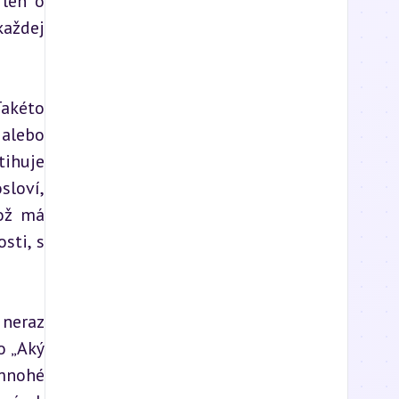
len o 
aždej 
akéto 
alebo 
ihuje 
loví, 
ož má 
ti, s 
neraz 
 „Aký 
mnohé 