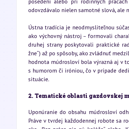
posedení alebo pri rodinných prácach 
odovzdávalo nielen samotné slová, ale n
Ústna tradícia je neodmysliteľnou súčasť
ako výchovný nástroj – formovali charakt
druhej strany poskytovali praktické rad
žne“) až po spôsoby, ako zvládnuť medziľ
hodnota múdrosloví bola výrazná aj v tom
s humorom či iróniou, čo v prípade dedi
situácie.
2. Tematické oblasti gazdovskej
Uponúranie do obsahu múdrosloví odha
Práve v tvrdej každodennej robote sa ro