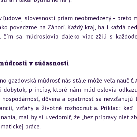
e v ľudovej slovesnosti priam neobmedzený – preto m
ko povedzme na Záhorí. Každý kraj, ba i každá dedi
a, čím sa múdroslovia ďaleko viac zžili s každod
múdrosti v súčasnosti
no gazdovská múdrosť nás stále môže veľa naučiť. A
 dobytok, princípy, ktoré nám múdroslovia odkazuj
ť, hospodárnosť, dôvera a opatrnosť sa nevzťahujú l
ancií, vzťahy a životné rozhodnutia. Príklad: keď 
ania, mal by si uvedomiť, že „bez prípravy niet zbe
ematickej práce.