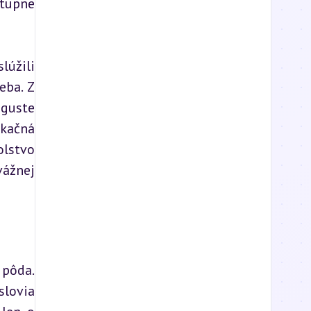
tupne 
úžili 
ba. Z 
guste 
kačná 
lstvo 
ážnej 
pôda. 
lovia 