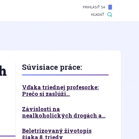
PRIHLÁSIŤ SA
HĽADAŤ
h
Súvisiace práce:
Vďaka triednej profesorke:
Prečo si zaslúži...
Závislosti na
nealkoholických drogách a...
Beletrizovaný životopis
žiaka 8. triedy