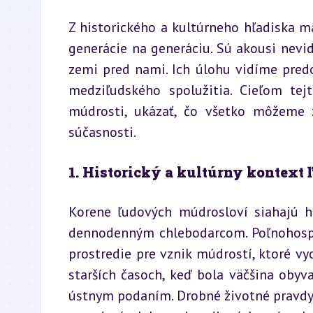
Z historického a kultúrneho hľadiska m
generácie na generáciu. Sú akousi nevidi
zemi pred nami. Ich úlohu vidíme predo
medziľudského spolužitia. Cieľom te
múdrosti, ukázať, čo všetko môžeme z
súčasnosti.
1. Historický a kultúrny kontext
Korene ľudových múdrosloví siahajú h
dennodenným chlebodarcom. Poľnohospodá
prostredie pre vznik múdrostí, ktoré vyc
starších časoch, keď bola väčšina obyv
ústnym podaním. Drobné životné pravdy p