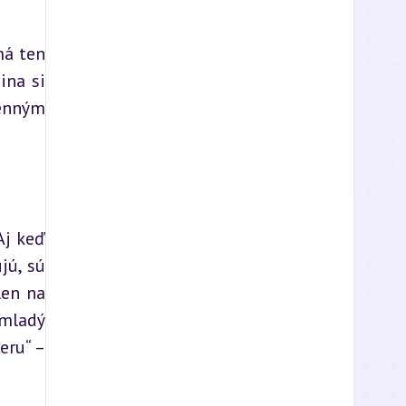
á ten 
na si 
enným 
j keď 
ú, sú 
en na 
mladý 
ru“ – 