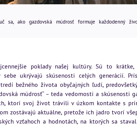
uč sa, ako gazdovská múdrosť formuje každodenný živ
ennejšie poklady našej kultúry. Sú to krátke, 
sebe ukrývajú skúsenosti celých generácií. Prísl
stredí bežného života obyčajných ľudí, predovšetk
azdovská múdrosť“ – teda vedomosti a skúsenosti ga
, ktorí svoj život trávili v úzkom kontakte s prír
 zostávajú aktuálne, pretože ich jadro tvorí všep
ských vzťahoch a hodnotách, na ktorých sa staval 