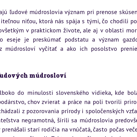
ajú ľudové múdroslovia význam pri prenose skúseno
teľnou niťou, ktorá nás spája s tými, čo chodili po 
všetkým v praktickom živote, ale aj v oblasti morá
jto eseje je preskúmať podstatu a význam gazdo
 múdrosloví vyčítať a ako ich posolstvo prenie
 ľudových múdrosloví
lboko do minulosti slovenského vidieka, kde bol
rstvo, chov zvierat a práce na poli tvorili priro
hádzali z pozorovania prírody i spoločenských vzťah
ateľstva negramotná, šírili sa múdroslovia predovš
renášali starí rodičia na vnúčatá, často počas veče