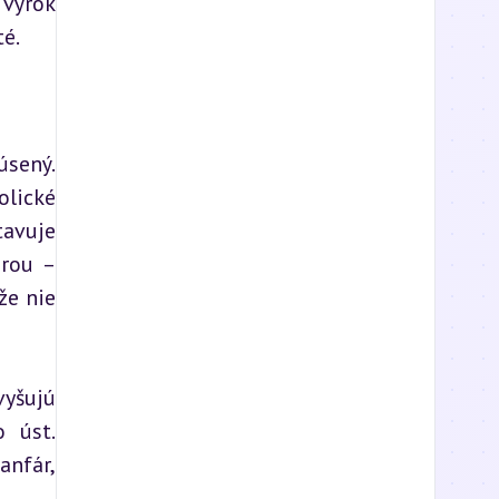
výrok 
té.
sený. 
lické 
avuje 
rou – 
e nie 
šujú 
 úst. 
nfár, 