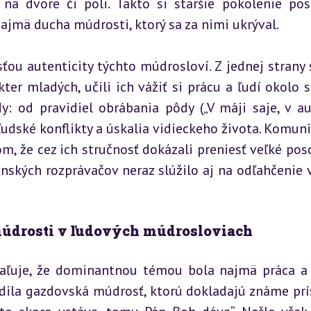
na dvore či poli. Takto si staršie pokolenie pos
ajmä ducha múdrosti, ktorý sa za nimi ukrýval.
ou autenticity týchto múdrosloví. Z jednej strany sl
er mladých, učili ich vážiť si prácu a ľudí okolo se
y: od pravidiel obrábania pôdy („V máji saje, v au
udské konflikty a úskalia vidieckeho života. Komuni
, že cez ich stručnosť dokázali preniesť veľké poso
nských rozprávačov neraz slúžilo aj na odľahčenie v
 múdrosti v ľudových múdrosloviach
ľuje, že dominantnou témou bola najmä práca a 
dila gazdovská múdrosť, ktorú dokladajú známe prís