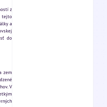
stí z 
tejto 
lky a 
vskej 
sť do 
a zem 
dzené 
ov. V 
etkým 
rných 