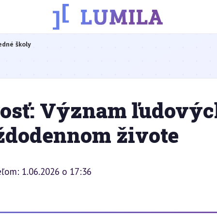
edné školy
osť: Význam ľudovýc
ždodennom živote
eľom: 1.06.2026 o 17:36