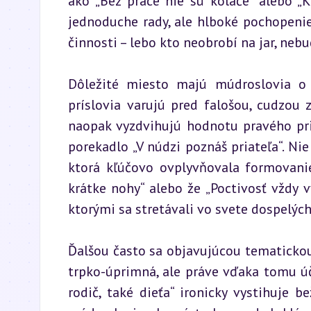
ako „Bez práce nie sú koláče“ alebo „
jednoduche rady, ale hlboké pochopenie
činnosti – lebo kto neobrobí na jar, nebud
Dôležité miesto majú múdroslovia o 
príslovia varujú pred falošou, cudzou z
naopak vyzdvihujú hodnotu pravého pria
porekadlo „V núdzi poznáš priateľa“. Ni
ktorá kľúčovo ovplyvňovala formovanie 
krátke nohy“ alebo že „Poctivosť vždy v
ktorými sa stretávali vo svete dospelých
Ďalšou často sa objavujúcou tematickou
trpko-úprimná, ale práve vďaka tomu úč
rodič, také dieťa“ ironicky vystihuje 