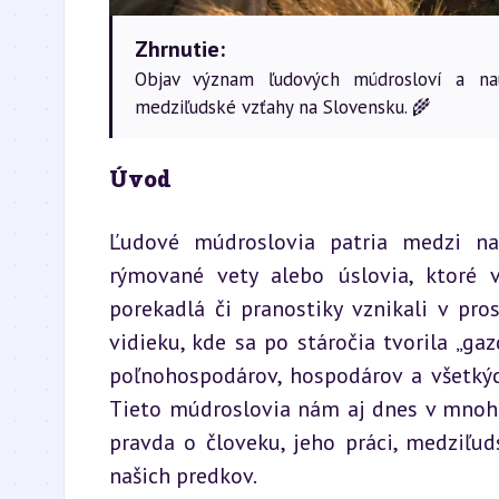
Zhrnutie:
Objav význam ľudových múdrosloví a na
medziľudské vzťahy na Slovensku. 🌾
Úvod
Ľudové múdroslovia patria medzi najc
rýmované vety alebo úslovia, ktoré v 
porekadlá či pranostiky vznikali v pro
vidieku, kde sa po stáročia tvorila „g
poľnohospodárov, hospodárov a všetkých
Tieto múdroslovia nám aj dnes v mnohom
pravda o človeku, jeho práci, medziľud
našich predkov.