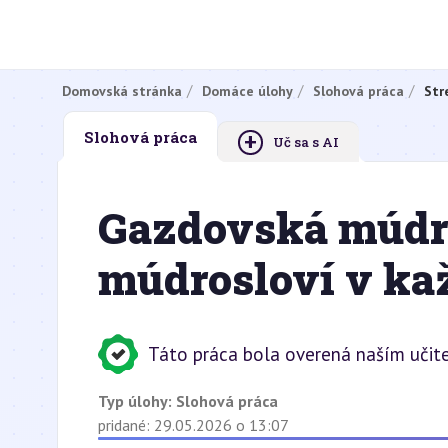
Domovská stránka
Domáce úlohy
Slohová práca
Str
+
Slohová práca
Uč sa s AI
Gazdovská múdr
múdrosloví v ka
Táto práca bola overená naším učit
Typ úlohy:
Slohová práca
pridané: 29.05.2026 o 13:07