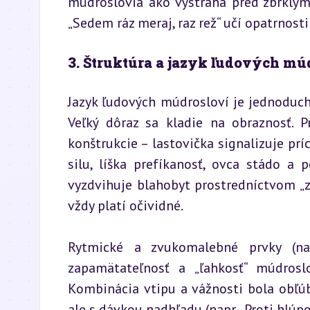
múdroslovia ako výstraha pred zbrklým
„Sedem ráz meraj, raz rež“ učí opatrnosti 
3. Štruktúra a jazyk ľudových mú
Jazyk ľudových múdrosloví je jednoduch
Veľký dôraz sa kladie na obraznosť. P
konštrukcie – lastovička signalizuje príc
silu, líška prefíkanosť, ovca stádo a
vyzdvihuje blahobyt prostredníctvom „zla
vždy platí očividné.
Rytmické a zvukomalebné prvky (nap
zapamätateľnosť a „ľahkosť“ múdrosl
Kombinácia vtipu a vážnosti bola obľúb
ale s dávkou nadhľadu (napr. „Proti hlúpo