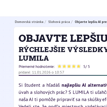
Domovská stránka
Slohová práca
Objavte lepšiu AI pre
OBJAVTE LEPŠIU
RÝCHLEJŠIE VÝSLEDKY
LUMILA
Priemerné hodnotenie:
5
/ 5
pridané: 11.01.2026 o 10:57
Si študent a hľadáš 
najlepšiu AI alterna
úvah a slohových prác? S LUMILA ti uľahčím
naša AI ti pomôže pripraviť sa na skúšky ef
Vedeli ste, že podľa miestnych vzdelávací