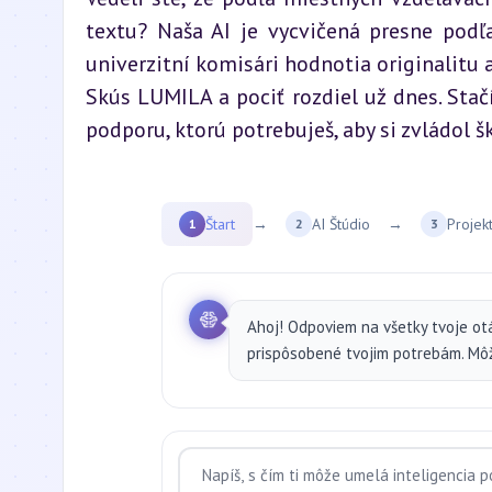
textu? Naša AI je vycvičená presne podľa 
univerzitní komisári hodnotia originalitu
Skús LUMILA a pociť rozdiel už dnes. Stačí
podporu, ktorú potrebuješ, aby si zvládol 
Štart
→
AI Štúdio
→
Projek
1
2
3
Ahoj! Odpoviem na všetky tvoje ot
prispôsobené tvojim potrebám. Môže