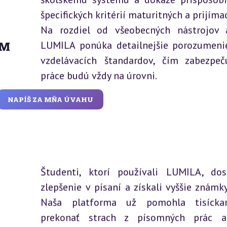
špecifických kritérií maturitných a prijíma
Na rozdiel od všeobecných nástrojov 
LUMILA ponúka detailnejšie porozumeni
ÝM
vzdelávacích štandardov, čím zabezpeč
práce budú vždy na úrovni.
NAPÍŠ ZA MŇA ÚVAHU
Študenti, ktorí používali LUMILA, dos
zlepšenie v písaní a získali vyššie známk
Naša platforma už pomohla tisícka
prekonať strach z písomných prác a