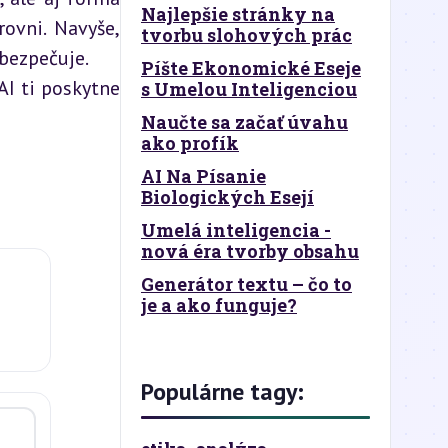
Najlepšie stránky na
ovni. Navyše, 
tvorbu slohových prác
abezpečuje.
Píšte Ekonomické Eseje
I ti poskytne 
s Umelou Inteligenciou
Naučte sa začať úvahu
ako profík
AI Na Písanie
Biologických Esejí
Umelá inteligencia -
nová éra tvorby obsahu
Generátor textu – čo to
je a ako funguje?
Populárne tagy: