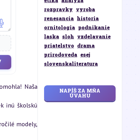
etika
analýza
rozpravky
vyroba
renesancia
historia
ornitologia
podnikanie
laska
sloh
vzdelavanie
priatelstvo
drama
prirodoveda
esej
slovenskaliteratura
pomohla! Naša 
NAPÍŠ ZA MŇA
ÚVAHU
k inú školskú 
očilé modely, 