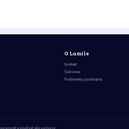
O Lumile
Kontakt
Súkromie
Podmienky používania
, upravovať a používať ako pomocný