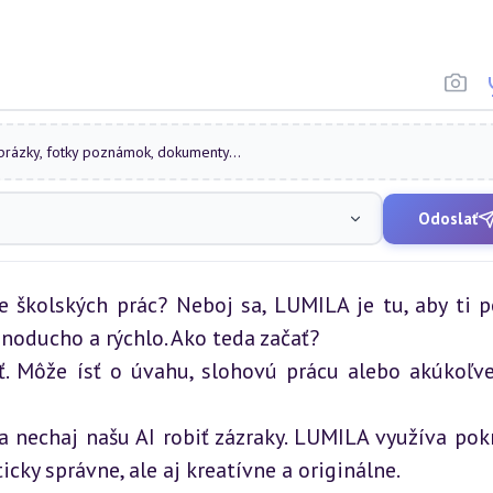
obrázky, fotky poznámok, dokumenty...
Odoslať
e školských prác? Neboj sa, LUMILA je tu, aby ti 
noducho a rýchlo. Ako teda začať?
ť. Môže ísť o úvahu, slohovú prácu alebo akúkoľve
a nechaj našu AI robiť zázraky. LUMILA využíva pokr
icky správne, ale aj kreatívne a originálne.