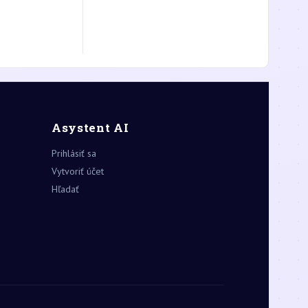
Asystent AI
Prihlásiť sa
Vytvoriť účet
Hľadať