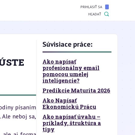
PRIHLÁSIŤ SA
HĽADAŤ
Súvisiace práce:
KÚSTE
Ako napísať
profesionálny email
pomocou umelej
inteligencie?
Predikcie Maturita 2026
Ako Napísať
Ekonomickú Prácu
odiny písaním 
Ale neboj sa, 
Ako napísať úvahu –
príklady, štruktúra a
tipy
 ale aj forma 