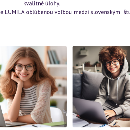
kvalitné úlohy.
o je LUMILA obľúbenou voľbou medzi slovenskými št