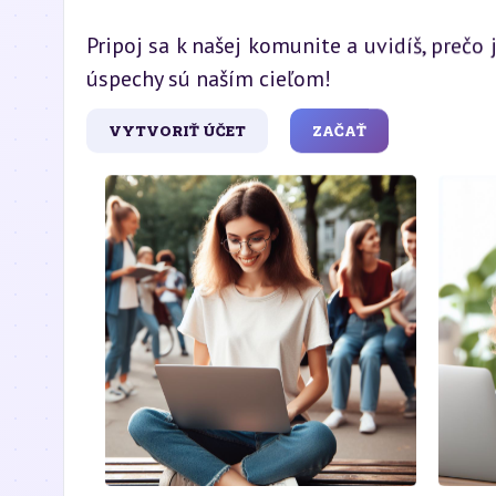
Pripoj sa k našej komunite a uvidíš, preč
úspechy sú naším cieľom!
VYTVORIŤ ÚČET
ZAČAŤ