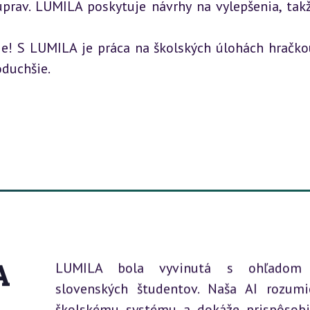
prav. LUMILA poskytuje návrhy na vylepšenia, takž
ie! S LUMILA je práca na školských úlohách hračkou
oduchšie.
A
LUMILA bola vyvinutá s ohľadom
slovenských študentov. Naša AI rozum
školskému systému a dokáže prispôsobi