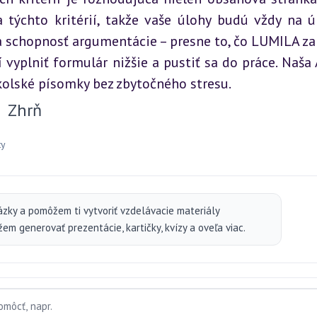
týchto kritérií, takže vaše úlohy budú vždy na úr
 a schopnosť argumentácie – presne to, čo LUMILA z
 vyplniť formulár nižšie a pustiť sa do práce. Naša A
školské písomky bez zbytočného stresu.
Zhrň
webovú stránku...
ty
ázky a pomôžem ti vytvoriť vzdelávacie materiály
m generovať prezentácie, kartičky, kvízy a oveľa viac.