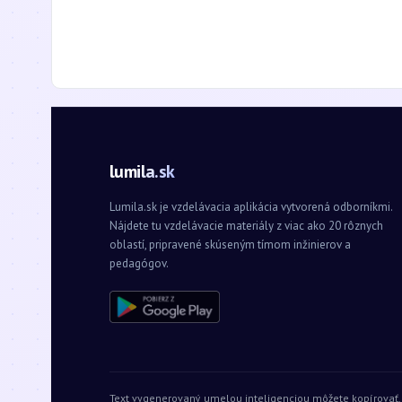
lumila.sk
Lumila.sk je vzdelávacia aplikácia vytvorená odborníkmi.
Nájdete tu vzdelávacie materiály z viac ako 20 rôznych
oblastí, pripravené skúseným tímom inžinierov a
pedagógov.
Text vygenerovaný umelou inteligenciou môžete kopírovať