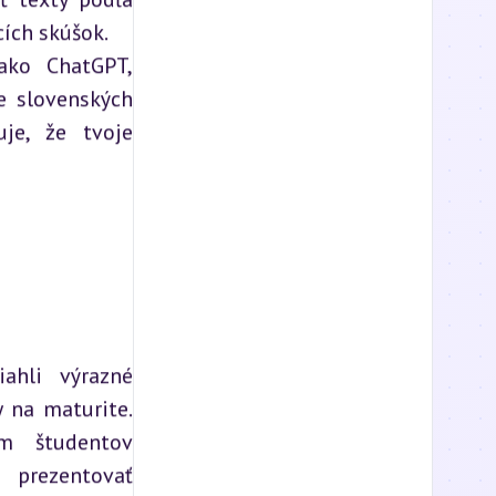
cích skúšok.
ako ChatGPT,
e slovenských
uje, že tvoje
iahli výrazné
y na maturite.
m študentov
 prezentovať