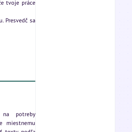
e tvoje práce 
. Presvedč sa 
 na potreby
ie miestnemu
ť texty podľa