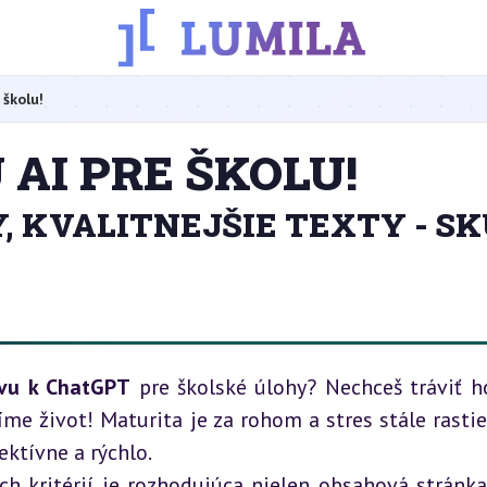
 školu!
 AI PRE ŠKOLU!
, KVALITNEJŠIE TEXTY - S
tívu k ChatGPT
 pre školské úlohy? Nechceš tráviť h
e život! Maturita je za rohom a stres stále rastie. 
ektívne a rýchlo.
ch kritérií je rozhodujúca nielen obsahová stránka,