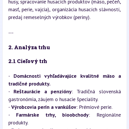
husy, spracovanie husacích produktov (mäso, pečeň, 
masť, perie, vajcia), organizácia husacích slávností, 
predaj remeselných výrobkov (periny).
---
2. Analýza trhu
2.1 Cieľový trh
- 
Domácnosti vyhľadávajúce kvalitné mäso a 
tradičné produkty.
- 
Reštaurácie a penzióny
: Tradičná slovenská 
gastronómia, záujem o husacie špeciality.

- 
Výrobcovia perín a vankúšov
: Prémiové perie.

- 
Farmárske trhy, bioobchody
: Regionálne 
produkty.
