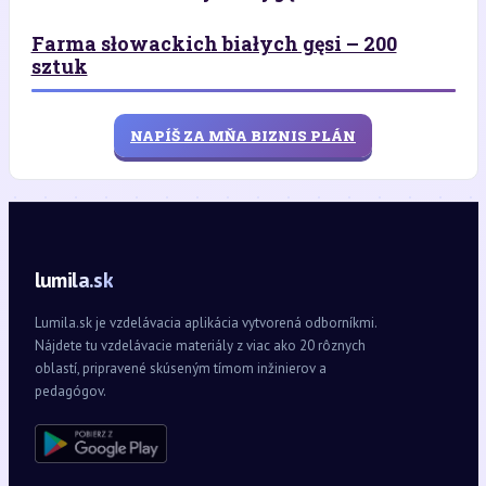
Farma słowackich białych gęsi – 200
sztuk
NAPÍŠ ZA MŇA BIZNIS PLÁN
lumila.sk
Lumila.sk je vzdelávacia aplikácia vytvorená odborníkmi.
Nájdete tu vzdelávacie materiály z viac ako 20 rôznych
oblastí, pripravené skúseným tímom inžinierov a
pedagógov.