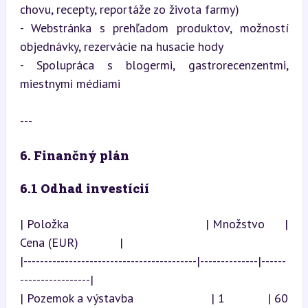
chovu, recepty, reportáže zo života farmy)

- Webstránka s prehľadom produktov, možností 
objednávky, rezervácie na husacie hody

- Spolupráca s blogermi, gastrorecenzentmi, 
miestnymi médiami
---
6. Finančný plán
6.1 Odhad investícií
| Položka                                  | Množstvo     | 
Cena (EUR)            |

|------------------------------------------|--------------|------
-----------------|

| Pozemok a výstavba                      | 1            | 60 