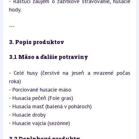
- Rastúci záujem o zážitkové stravovanie, husacie 
hody.
---
3. Popis produktov
3.1 Mäso a ďalšie potraviny
- Celé husy (čerstvé na jeseň a mrazené počas 
roka)

- Porciované husacie mäso

- Husacia pečeň (Foie gras)

- Husacia masť (balená v pohároch)

- Husacie droby

- Husacie vajcia (sezónne)
3.2 Doplnkové produkty