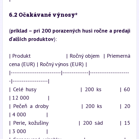
6.2 Očakávané výnosy*
(
príklad – pri 200 porazených husi ročne a predaji 
ďalších produktov
):
| Produkt                   | Ročný objem  | Priemerná 
cena (EUR) | Ročný výnos (EUR) |

|---------------------------|--------------|---------------------
-|-------------------|

| Celé husy                 | 200 ks       | 60                   
| 12 000            |

| Pečeň a droby             | 200 ks       | 20                   
| 4 000             |

| Perie, kožušiny           | 200 sád      | 15                   
| 3 000             |
