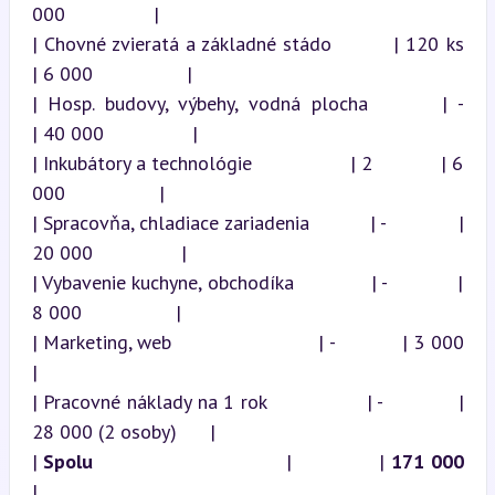
000                |

| Chovné zvieratá a základné stádo         | 120 ks       
| 6 000                 |

| Hosp. budovy, výbehy, vodná plocha       | -            
| 40 000                |

| Inkubátory a technológie                 | 2            | 6 
000                 |

| Spracovňa, chladiace zariadenia          | -            | 
20 000                |

| Vybavenie kuchyne, obchodíka             | -            | 
8 000                 |

| Marketing, web                          | -            | 3 000                 
|

| Pracovné náklady na 1 rok                | -            | 
28 000 (2 osoby)      |

| 
Spolu
                               |              | 
171 000
|