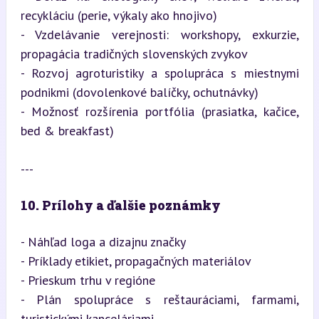
recykláciu (perie, výkaly ako hnojivo)

- Vzdelávanie verejnosti: workshopy, exkurzie, 
propagácia tradičných slovenských zvykov

- Rozvoj agroturistiky a spolupráca s miestnymi 
podnikmi (dovolenkové balíčky, ochutnávky)

- Možnosť rozšírenia portfólia (prasiatka, kačice, 
bed & breakfast)
---
10. Prílohy a ďalšie poznámky
- Náhľad loga a dizajnu značky  

- Príklady etikiet, propagačných materiálov  

- Prieskum trhu v regióne  

- Plán spolupráce s reštauráciami, farmami, 
turistickými kanceláriami  
