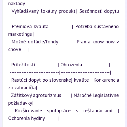
náklady      |

| Vyhľadávaný lokálny produkt| Sezónnosť dopytu            
|

| Prémiová kvalita           | Potreba sústavného 
marketingu|

| Možné dotácie/fondy        | Prax a know-how v 
chove     |
| Príležitosti                | Ohrozenia                   |

|-----------------------------|-----------------------------|

| Rastúci dopyt po slovenskej kvalite | Konkurencia 
zo zahraničia|

| Zážitkový agroturizmus      | Náročné legislatívne 
požiadavky|

| Rozširovanie spolupráce s reštauráciami | 
Ochorenia hydiny         |