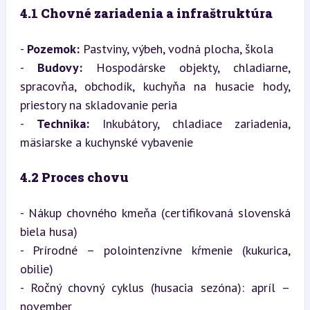
4.1 Chovné zariadenia a infraštruktúra
- 
Pozemok:
 Pastviny, výbeh, vodná plocha, škola

- 
Budovy:
 Hospodárske objekty, chladiarne, 
spracovňa, obchodík, kuchyňa na husacie hody, 
priestory na skladovanie peria

- 
Technika:
 Inkubátory, chladiace zariadenia, 
mäsiarske a kuchynské vybavenie
4.2 Proces chovu
- Nákup chovného kmeňa (certifikovaná slovenská 
biela husa)

- Prírodné – polointenzívne kŕmenie (kukurica, 
obilie)

- Ročný chovný cyklus (husacia sezóna): apríl – 
november
