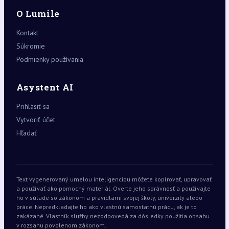
O Lumile
Kontakt
Súkromie
Podmienky používania
Asystent AI
Prihlásiť sa
Vytvoriť účet
Hľadať
Text vygenerovaný umelou inteligenciou môžete kopírovať, upravovať
a používať ako pomocný materiál. Overte jeho správnosť a používajte
ho v súlade so zákonom a pravidlami svojej školy, univerzity alebo
práce. Nepredkladajte ho ako vlastnú samostatnú prácu, ak je to
zakázané. Vlastník služby nezodpovedá za dôsledky použitia obsahu
v rozsahu povolenom zákonom.