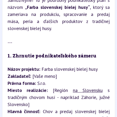
Samozrejme! Tu je podrobný podnikateľský plán s 
názvom 
„Farba slovenskej bielej husy“
, ktorý sa 
zameriava na produkciu, spracovanie a predaj 
mäsa, peria a ďalších produktov z tradičnej 
slovenskej bielej husy.
---
1. Zhrnutie podnikateľského zámeru
Názov projektu:
Zakladateľ:
Právna forma:
Miesto realizácie:
 [Región 
na Slovensku
 s 
tradičným chovom husí - napríklad Záhorie, južné 
Hlavná činnosť:
 Chov a predaj slovenskej bielej 