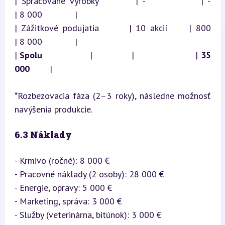
| Spracované výrobky        | -            | -                    
| 8 000             |

| Zážitkové podujatia       | 10 akcií     | 800                  
| 8 000             |

| 
Spolu
                 |              |                      | 
35 
000
        |
*Rozbezovacia fáza (2–3 roky), následne možnosť 
navýšenia produkcie.
6.3 Náklady
- Krmivo (ročné): 8 000 €

- Pracovné náklady (2 osoby): 28 000 €

- Energie, opravy: 5 000 €

- Marketing, správa: 3 000 €

- Služby (veterinárna, bitúnok): 3 000 €
