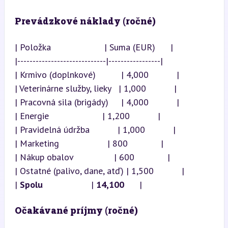
Prevádzkové náklady (ročné)
| Položka                     | Suma (EUR)      |

|-----------------------------|-----------------|

| Krmivo (doplnkové)          | 4,000           |

| Veterinárne služby, lieky   | 1,000           |

| Pracovná sila (brigády)     | 4,000           |

| Energie                     | 1,200           |

| Pravidelná údržba           | 1,000           |

| Marketing                   | 800             |

| Nákup obalov                | 600             |

| Ostatné (palivo, dane, atď) | 1,500           |

| 
Spolu
                   | 
14,100
      |
Očakávané príjmy (ročné)