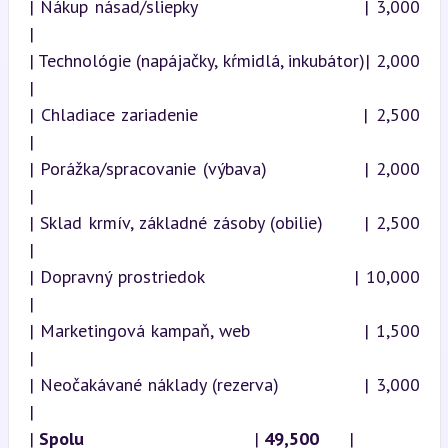
| Nákup násad/sliepky                        | 3,000           
|

| Technológie (napájačky, kŕmidlá, inkubátor)| 2,000           
|

| Chladiace zariadenie                       | 2,500           
|

| Porážka/spracovanie (výbava)               | 2,000           
|

| Sklad krmív, základné zásoby (obilie)      | 2,500           
|

| Dopravný prostriedok                       | 10,000          
|

| Marketingová kampaň, web                   | 1,500           
|

| Neočakávané náklady (rezerva)              | 3,000           
|

| 
Spolu
                                  | 
49,500
      |