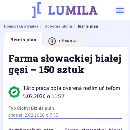
Domovská stránka
Odborná úloha
Biznis plán
+
Biznis plán
Uč sa s AI
Farma słowackiej białej
gęsi – 150 sztuk
Táto práca bola overená naším učiteľom:
5.02.2026 o 11:27
Typ úlohy:
Biznis plán
pridané: 2.02.2026 o 7:53