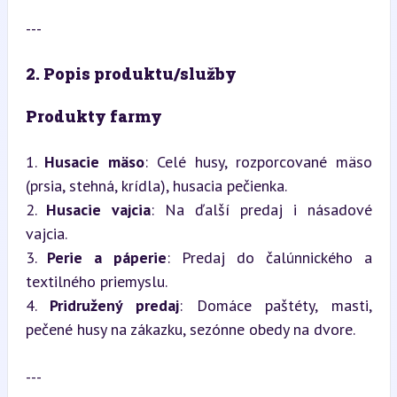
---
2. Popis produktu/služby
Produkty farmy
1. 
Husacie mäso
: Celé husy, rozporcované mäso 
(prsia, stehná, krídla), husacia pečienka.

2. 
Husacie vajcia
: Na ďalší predaj i násadové 
vajcia.

3. 
Perie a páperie
: Predaj do čalúnnického a 
textilného priemyslu.

4. 
Pridružený predaj
: Domáce paštéty, masti, 
pečené husy na zákazku, sezónne obedy na dvore.
---