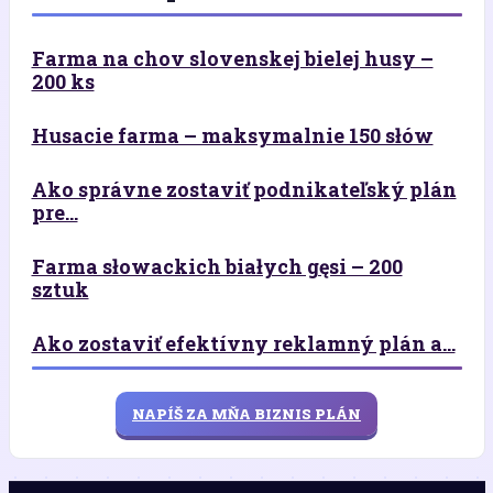
Farma na chov slovenskej bielej husy –
200 ks
Husacie farma – maksymalnie 150 słów
Ako správne zostaviť podnikateľský plán
pre...
Farma słowackich białych gęsi – 200
sztuk
Ako zostaviť efektívny reklamný plán a...
NAPÍŠ ZA MŇA BIZNIS PLÁN