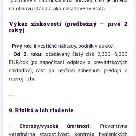
*počítame s 130 husami na porážku, časť je určená 
na obnovu stáda a ako násadové zvieratá.
Výkaz ziskovosti (predbežný – prvé 2 
roky)
- 
Prvý rok
: investičné náklady, podnik v strate.

- 
Od 2. roku
: očakávaný čistý zisk 2,000–3,000 
EUR/rok (po započítaní odpisov a prevádzkových 
nákladov), rast po lepšom zabehnutí predaja a 
rozvoji trhu.
---
9. Riziká a ich riadenie
- 
Choroby/vysoká úmrtnosť
: Preventívna 
veterinárna starostlivosť, kontrola hygienických 