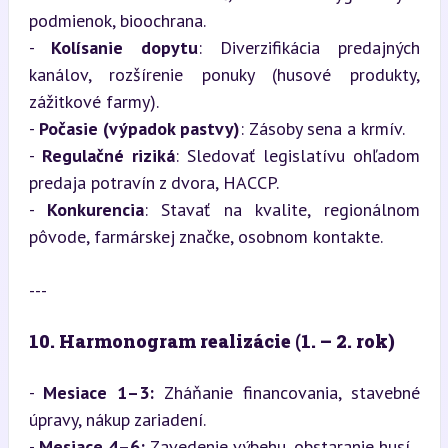
podmienok, bioochrana.

- 
Kolísanie dopytu
: Diverzifikácia predajných 
kanálov, rozšírenie ponuky (husové produkty, 
zážitkové farmy).

- 
Počasie (výpadok pastvy)
: Zásoby sena a krmív.

- 
Regulačné riziká
: Sledovať legislatívu ohľadom 
predaja potravín z dvora, HACCP.

- 
Konkurencia
: Stavať na kvalite, regionálnom 
pôvode, farmárskej značke, osobnom kontakte.
---
10. Harmonogram realizácie (1. – 2. rok)
- 
Mesiace 1–3:
 Zháňanie financovania, stavebné 
úpravy, nákup zariadení.

- 
Mesiace 4–6:
 Zavedenie výbehu, obstaranie husí.
