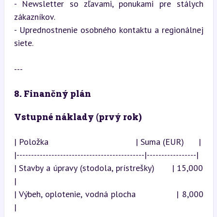
- Newsletter so zľavami, ponukami pre stálych 
zákazníkov.

- Uprednostnenie osobného kontaktu a regionálnej 
siete.
---
8. Finančný plán
Vstupné náklady (prvý rok)
| Položka                                    | Suma (EUR)      |

|--------------------------------------------|-----------------|

| Stavby a úpravy (stodola, prístrešky)      | 15,000          
|

| Výbeh, oplotenie, vodná plocha             | 8,000           
|
