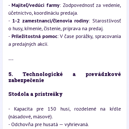
- 
Majiteľ/vedúci farmy
: Zodpovednosť za vedenie, 
účetníctvo, koordináciu predaja.

- 
1-2 zamestnanci/členovia rodiny
: Starostlivosť 
o husy, kŕmenie, čistenie, príprava na predaj.

- 
Príležitostná pomoc
: V čase porážky, spracovania 
a predajných akcií.
---
5. Technologické a prevádzkové 
zabezpečenie
Stodola a prístrešky
- Kapacita pre 150 husí, rozdelené na kŕdle 
(násadové, mäsové).

- Odchovňa pre husatá — vyhrievaná.
