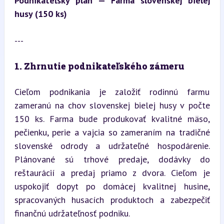
Podnikateľský plán — Farma slovenskej bielej 
husy (150 ks)
---
1. Zhrnutie podnikateľského zámeru
Cieľom podnikania je založiť rodinnú farmu 
zameranú na chov slovenskej bielej husy v počte 
150 ks. Farma bude produkovať kvalitné mäso, 
pečienku, perie a vajcia so zameraním na tradičné 
slovenské odrody a udržateľné hospodárenie. 
Plánované sú trhové predaje, dodávky do 
reštaurácií a predaj priamo z dvora. Cieľom je 
uspokojiť dopyt po domácej kvalitnej husine, 
spracovaných husacích produktoch a zabezpečiť 
finančnú udržateľnosť podniku.