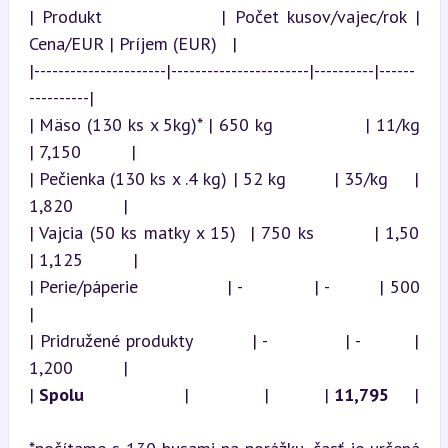
| Produkt              | Počet kusov/vajec/rok | 
Cena/EUR | Príjem (EUR)   |

|----------------------|-----------------------|----------|------
----------|

| Mäso (130 ks x 5kg)* | 650 kg                | 11/kg    
| 7,150          |

| Pečienka (130 ks x .4 kg) | 52 kg         | 35/kg     | 
1,820          |

| Vajcia (50 ks matky x 15)  | 750 ks         | 1,50      
| 1,125          |

| Perie/páperie                | -             | -         | 500            
|

| Pridružené produkty          | -             | -         | 
1,200          |

| 
Spolu
                    |               |           | 
11,795
     |