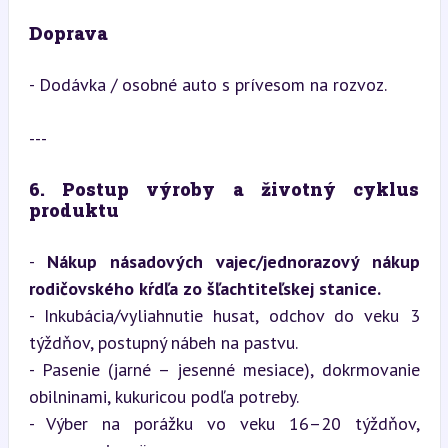
Doprava
- Dodávka / osobné auto s prívesom na rozvoz.
---
6. Postup výroby a životný cyklus 
produktu
- 
Nákup násadových vajec/jednorazový nákup 
rodičovského kŕdľa zo šľachtiteľskej stanice.
- Inkubácia/vyliahnutie husat, odchov do veku 3 
týždňov, postupný nábeh na pastvu.

- Pasenie (jarné – jesenné mesiace), dokrmovanie 
obilninami, kukuricou podľa potreby.

- Výber na porážku vo veku 16–20 týždňov, 