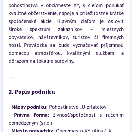
pohostinstva v obci/meste XY, s cieľom ponúkať 
kvalitné občerstvenie, nápoje a príležitostne krátke 
spoločenské akcie. Hlavným cieľom je osloviť 
široké spektrum zákazníkov – miestnych 
obyvateľov, návštevníkov, turistov či firemných 
hostí. Prevádzka sa bude vyznačovať príjemnou 
domácou atmosférou, kvalitnými službami a 
dôrazom na lokálne suroviny.
---
2. Popis podniku
- 
Názov podniku:
 Pohostinstvo „U priateľov“

- 
Právna forma:
 živnosť/spoločnosť s ručením 
obmedzeným (s.r.o.)  

- 
Miesto prevádzky:
 Obec/mesto XY, ulica č. X  
