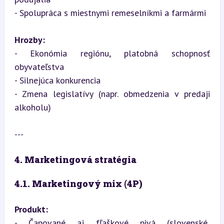
- Spolupráca s miestnymi remeselníkmi a farmármi
Hrozby:
- Ekonómia regiónu, platobná schopnosť 
obyvateľstva

- Silnejúca konkurencia

- Zmena legislatívy (napr. obmedzenia v predaji 
alkoholu)
---
4. Marketingová stratégia
4.1. Marketingový mix (4P)
Produkt:
- Čapované aj fľaškové pivá (slovenské, 