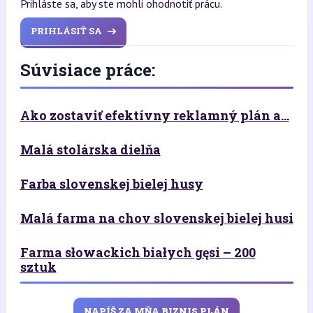
Prihláste sa, aby ste mohli ohodnotiť prácu.
PRIHLÁSIŤ SA
Súvisiace práce:
Ako zostaviť efektívny reklamný plán a...
Malá stolárska dielňa
Farba slovenskej bielej husy
Malá farma na chov slovenskej bielej husi
Farma słowackich białych gęsi – 200
sztuk
NAPÍŠ ZA MŇA BIZNIS PLÁN