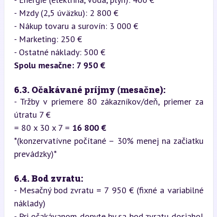
- Mzdy (2,5 úväzku): 2 800 €

- Nákup tovaru a surovín: 3 000 €

- Marketing: 250 €

Spolu mesačne:
7 950 €
6.3. Očakávané príjmy (mesačne):
- Tržby v priemere 80 zákazníkov/deň, priemer za 
útratu 7 €  

= 80 x 30 x 7 = 
16 800 €
*(konzervatívne počítané – 30% menej na začiatku 
prevádzky)*
6.4. Bod zvratu:
- Mesačný bod zvratu = 7 950 € (fixné a variabilné 
náklady)

- Pri očakávanom dopyte by sa bod zvratu dosiahol 