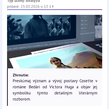
Typ úlohy:
Analýza
pridané: 25.03.2026 o 13:14
Zhrnutie:
Preskúmaj význam a vývoj postavy Cosette v
románe Bedári od Victora Huga a objav jej
symboliku týmto detailným literárnym
rozborom.