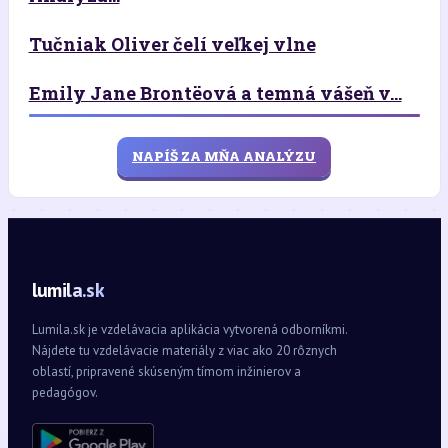
Tučniak Oliver čelí veľkej vlne
Emily Jane Brontëová a temná vášeň v...
NAPÍŠ ZA MŇA ANALÝZU
lumila.sk
Lumila.sk je vzdelávacia aplikácia vytvorená odborníkmi.
Nájdete tu vzdelávacie materiály z viac ako 20 rôznych
oblastí, pripravené skúseným tímom inžinierov a
pedagógov.