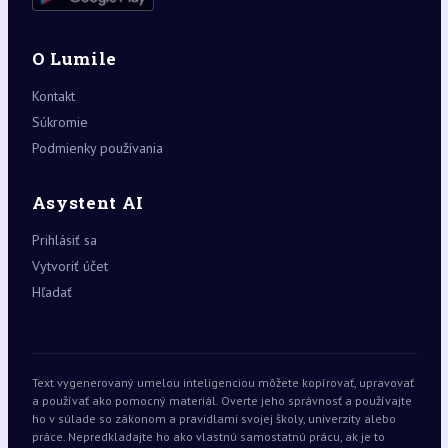
O Lumile
Kontakt
Súkromie
Podmienky používania
Asystent AI
Prihlásiť sa
Vytvoriť účet
Hľadať
Text vygenerovaný umelou inteligenciou môžete kopírovať, upravovať
a používať ako pomocný materiál. Overte jeho správnosť a používajte
ho v súlade so zákonom a pravidlami svojej školy, univerzity alebo
práce. Nepredkladajte ho ako vlastnú samostatnú prácu, ak je to