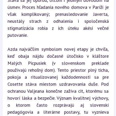
Stáva sa jej oporou, otcom i jediným dôvodom na 
úsmev. Proces hľadania nového domova v Paríži je 
však komplikovaný; prenasledovanie Javerta, 
neustály strach z odhalenia i spoločenská 
stigmatizácia robia z ich úteku akési večné 
putovanie.
Azda najväčším symbolom novej etapy je chvíľa, 
keď obaja nájdu dočasné útočisko v kláštore 
Malých Picpusiek (v slovenskom preklade 
používajú rehoľný dom). Tento priestor plný ticha, 
pokoja a ritualizovanej každodennosti sa pre 
Cosette stáva miestom uzdravovania duše. Pod 
ochranou Valjeana konečne zažíva cit, ktorému sa 
hovorí láska a bezpečie. Význam kvalitnej výchovy, 
o ktorom často rozprávajú aj slovenskí 
pedagógovia a literárne postavy, tu vyznieva 