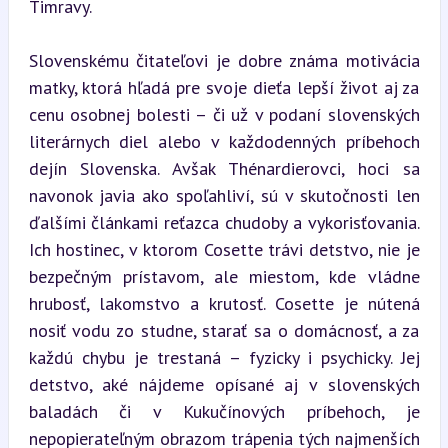
Timravy.
Slovenskému čitateľovi je dobre známa motivácia 
matky, ktorá hľadá pre svoje dieťa lepší život aj za 
cenu osobnej bolesti – či už v podaní slovenských 
literárnych diel alebo v každodenných príbehoch 
dejín Slovenska. Avšak Thénardierovci, hoci sa 
navonok javia ako spoľahliví, sú v skutočnosti len 
ďalšími článkami reťazca chudoby a vykorisťovania. 
Ich hostinec, v ktorom Cosette trávi detstvo, nie je 
bezpečným prístavom, ale miestom, kde vládne 
hrubosť, lakomstvo a krutosť. Cosette je nútená 
nosiť vodu zo studne, starať sa o domácnosť, a za 
každú chybu je trestaná – fyzicky i psychicky. Jej 
detstvo, aké nájdeme opísané aj v slovenských 
baladách či v Kukučínových príbehoch, je 
nepopierateľným obrazom trápenia tých najmenších 