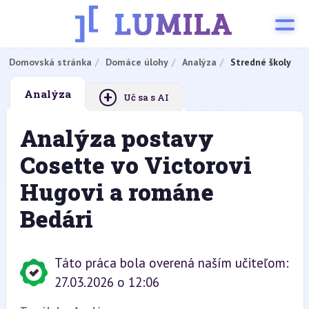
Domovská stránka
Domáce úlohy
Analýza
Stredné školy
+
Analýza
Uč sa s AI
Analýza postavy
Cosette vo Victorovi
Hugovi a románe
Bedári
Táto práca bola overená naším učiteľom:
27.03.2026 o 12:06