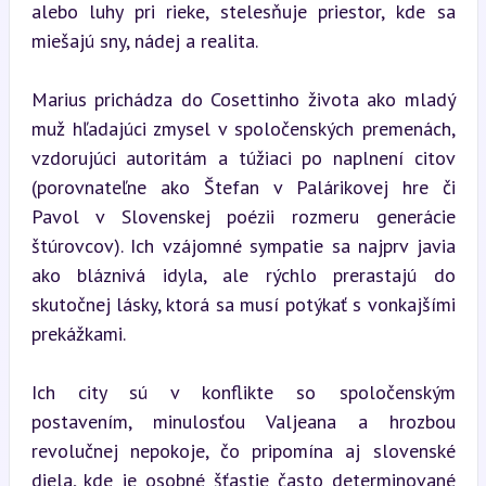
alebo luhy pri rieke, stelesňuje priestor, kde sa 
miešajú sny, nádej a realita.
Marius prichádza do Cosettinho života ako mladý 
muž hľadajúci zmysel v spoločenských premenách, 
vzdorujúci autoritám a túžiaci po naplnení citov 
(porovnateľne ako Štefan v Palárikovej hre či 
Pavol v Slovenskej poézii rozmeru generácie 
štúrovcov). Ich vzájomné sympatie sa najprv javia 
ako bláznivá idyla, ale rýchlo prerastajú do 
skutočnej lásky, ktorá sa musí potýkať s vonkajšími 
prekážkami.
Ich city sú v konflikte so spoločenským 
postavením, minulosťou Valjeana a hrozbou 
revolučnej nepokoje, čo pripomína aj slovenské 
diela, kde je osobné šťastie často determinované 