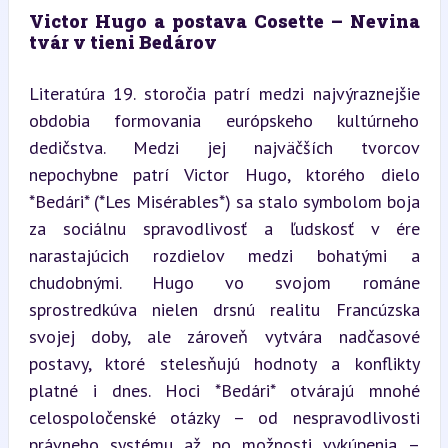
Victor Hugo a postava Cosette – Nevina 
tvár v tieni Bedárov
Literatúra 19. storočia patrí medzi najvýraznejšie 
obdobia formovania európskeho kultúrneho 
dedičstva. Medzi jej najväčších tvorcov 
nepochybne patrí Victor Hugo, ktorého dielo 
*Bedári* (*Les Misérables*) sa stalo symbolom boja 
za sociálnu spravodlivosť a ľudskosť v ére 
narastajúcich rozdielov medzi bohatými a 
chudobnými. Hugo vo svojom románe 
sprostredkúva nielen drsnú realitu Francúzska 
svojej doby, ale zároveň vytvára nadčasové 
postavy, ktoré stelesňujú hodnoty a konflikty 
platné i dnes. Hoci *Bedári* otvárajú mnohé 
celospoločenské otázky – od nespravodlivosti 
právneho systému až po možnosti vykúpenia – 