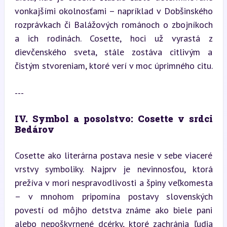
vonkajšími okolnosťami – napríklad v Dobšinského 
rozprávkach či Balážových románoch o zbojníkoch 
a ich rodinách. Cosette, hoci už vyrastá z 
dievčenského sveta, stále zostáva citlivým a 
čistým stvoreniam, ktoré verí v moc úprimného citu.
---
IV. Symbol a posolstvo: Cosette v srdci 
Bedárov
Cosette ako literárna postava nesie v sebe viaceré 
vrstvy symboliky. Najprv je nevinnosťou, ktorá 
prežíva v mori nespravodlivosti a špiny veľkomesta 
– v mnohom pripomína postavy slovenských 
povestí od môjho detstva známe ako biele pani 
alebo nepoškvrnené dcérky, ktoré zachránia ľudia 