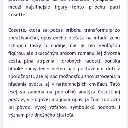
medzi najsilnejšie figúry tohto príbehu patrí 
Cosette.
Cosette, ktorá sa počas príbehu transformuje zo 
zneužívaného, opusteného dieťaťa na mladú ženu 
schopnú lásky a nádeje, nie je len vedľajšou 
figúrou, ale skutočným srdcom románu. Jej životná 
cesta, plná utrpenia i drobných radostí, ponúka 
hlboké zamyslenie nielen nad postavením detí v 
spoločnosti, ale aj nad možnosťou znovuzrodenia a 
hľadania svetla aj v najtemnejších chvíľach. Táto 
esej sa zameria na podrobnú analýzu Cosettinej 
postavy v Hugovej magnum opus, pričom zdôrazní 
jej pôvod, vývoj vzťahov, symbolickú hodnotu i 
význam pre dnešného čitateľa.