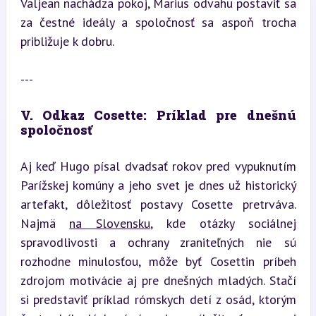
Valjean nachádza pokoj, Marius odvahu postaviť sa 
za čestné ideály a spoločnosť sa aspoň trocha 
približuje k dobru.
---
V. Odkaz Cosette: Príklad pre dnešnú 
spoločnosť
Aj keď Hugo písal dvadsať rokov pred vypuknutím 
Parížskej komúny a jeho svet je dnes už historický 
artefakt, dôležitosť postavy Cosette pretrváva. 
Najmä 
na Slovensku
, kde otázky sociálnej 
spravodlivosti a ochrany zraniteľných nie sú 
rozhodne minulosťou, môže byť Cosettin príbeh 
zdrojom motivácie aj pre dnešných mladých. Stačí 
si predstaviť príklad rómskych detí z osád, ktorým 