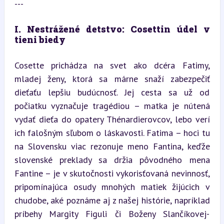
---
I. Nestrážené detstvo: Cosettin údel v 
tieni biedy
Cosette prichádza na svet ako dcéra Fatimy, 
mladej ženy, ktorá sa márne snaží zabezpečiť 
dieťaťu lepšiu budúcnosť. Jej cesta sa už od 
počiatku vyznačuje tragédiou – matka je nútená 
vydať dieťa do opatery Thénardierovcov, lebo verí 
ich falošným sľubom o láskavosti. Fatima – hoci tu 
na Slovensku viac rezonuje meno Fantina, keďže 
slovenské preklady sa držia pôvodného mena 
Fantine – je v skutočnosti vykorisťovaná nevinnosť, 
pripomínajúca osudy mnohých matiek žijúcich v 
chudobe, aké poznáme aj z našej histórie, napríklad 
príbehy Margity Figuli či Boženy Slančíkovej-