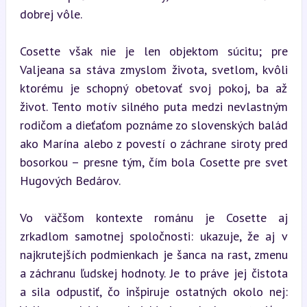
dobrej vôle.
Cosette však nie je len objektom súcitu; pre 
Valjeana sa stáva zmyslom života, svetlom, kvôli 
ktorému je schopný obetovať svoj pokoj, ba až 
život. Tento motív silného puta medzi nevlastným 
rodičom a dieťaťom poznáme zo slovenských balád 
ako Marína alebo z povestí o záchrane siroty pred 
bosorkou – presne tým, čím bola Cosette pre svet 
Hugových Bedárov.
Vo väčšom kontexte románu je Cosette aj 
zrkadlom samotnej spoločnosti: ukazuje, že aj v 
najkrutejších podmienkach je šanca na rast, zmenu 
a záchranu ľudskej hodnoty. Je to práve jej čistota 
a sila odpustiť, čo inšpiruje ostatných okolo nej: 