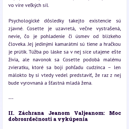
vo víre veľkých síl.
Psychologické dôsledky takejto existencie sú 
zjavné. Cosette je uzavretá, večne vystrašená, 
nevie, čo je pohladenie či úsmev od blízkeho 
človeka. Jej jedinými kamarátmi sú tiene a hračkou 
je prútik. Túžba po láske sa v nej síce utajene ešte 
živia, ale navonok sa Cosette podobá malému 
zvieratku, ktoré sa bojí pohľadu cudzinca – len 
málokto by si vtedy vedel predstaviť, že raz z nej 
bude vyrovnaná a šťastná mladá žena.
---
II. Záchrana Jeanom Valjeanom: Moc 
dobrosrdečnosti a vykúpenia