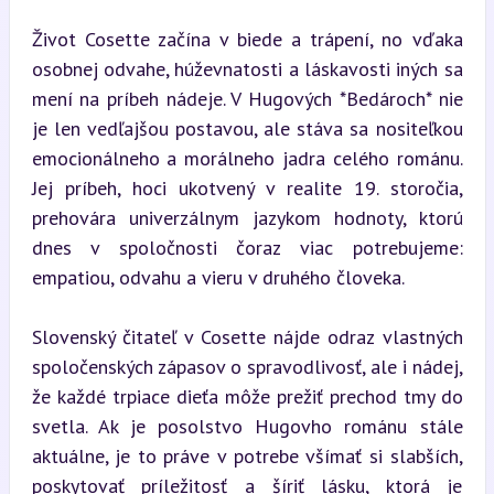
Život Cosette začína v biede a trápení, no vďaka 
osobnej odvahe, húževnatosti a láskavosti iných sa 
mení na príbeh nádeje. V Hugových *Bedároch* nie 
je len vedľajšou postavou, ale stáva sa nositeľkou 
emocionálneho a morálneho jadra celého románu. 
Jej príbeh, hoci ukotvený v realite 19. storočia, 
prehovára univerzálnym jazykom hodnoty, ktorú 
dnes v spoločnosti čoraz viac potrebujeme: 
empatiou, odvahu a vieru v druhého človeka.
Slovenský čitateľ v Cosette nájde odraz vlastných 
spoločenských zápasov o spravodlivosť, ale i nádej, 
že každé trpiace dieťa môže prežiť prechod tmy do 
svetla. Ak je posolstvo Hugovho románu stále 
aktuálne, je to práve v potrebe všímať si slabších, 
poskytovať príležitosť a šíriť lásku, ktorá je 