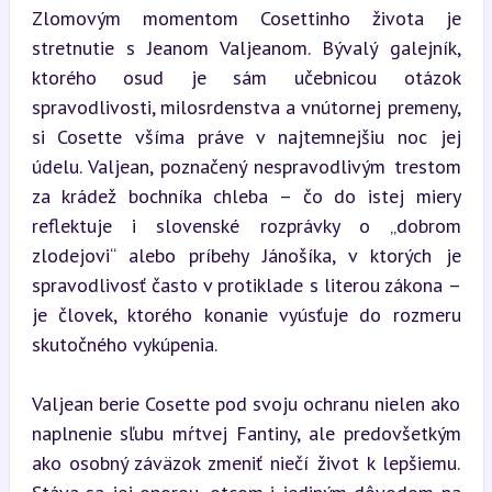
Zlomovým momentom Cosettinho života je 
stretnutie s Jeanom Valjeanom. Bývalý galejník, 
ktorého osud je sám učebnicou otázok 
spravodlivosti, milosrdenstva a vnútornej premeny, 
si Cosette všíma práve v najtemnejšiu noc jej 
údelu. Valjean, poznačený nespravodlivým trestom 
za krádež bochníka chleba – čo do istej miery 
reflektuje i slovenské rozprávky o „dobrom 
zlodejovi“ alebo príbehy Jánošíka, v ktorých je 
spravodlivosť často v protiklade s literou zákona – 
je človek, ktorého konanie vyúsťuje do rozmeru 
skutočného vykúpenia.
Valjean berie Cosette pod svoju ochranu nielen ako 
naplnenie sľubu mŕtvej Fantiny, ale predovšetkým 
ako osobný záväzok zmeniť niečí život k lepšiemu. 