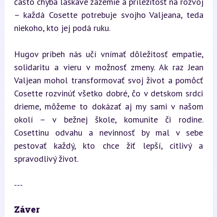
často chýba láskavé zázemie a príležitosť na rozvoj 
– každá Cosette potrebuje svojho Valjeana, teda 
niekoho, kto jej podá ruku.
Hugov príbeh nás učí vnímať dôležitosť empatie, 
solidaritu a vieru v možnosť zmeny. Ak raz Jean 
Valjean mohol transformovať svoj život a pomôcť 
Cosette rozvinúť všetko dobré, čo v detskom srdci 
drieme, môžeme to dokázať aj my sami v našom 
okolí – v bežnej škole, komunite či rodine. 
Cosettinu odvahu a nevinnosť by mal v sebe 
pestovať každý, kto chce žiť lepší, citlivý a 
spravodlivý život.
---
Záver