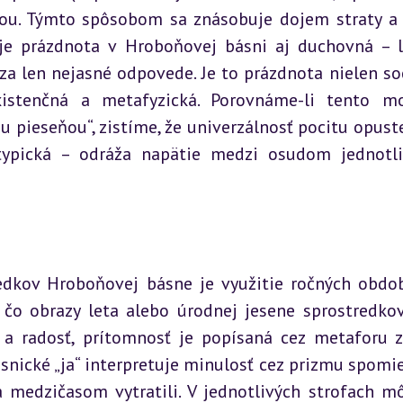
ou. Týmto spôsobom sa znásobuje dojem straty a 
 je prázdnota v Hroboňovej básni aj duchovná – ly
za len nejasné odpovede. Je to prázdnota nielen soc
xistenčná a metafyzická. Porovnáme-li tento mo
pieseňou“, zistíme, že univerzálnosť pocitu opuste
ypická – odráža napätie medzi osudom jednotli
edkov Hroboňovej básne je využitie ročných obdob
ľ čo obrazy leta alebo úrodnej jesene sprostredkov
ť a radosť, prítomnosť je popísaná cez metaforu z
snické „ja“ interpretuje minulosť cez prizmu spomie
 medzičasom vytratili. V jednotlivých strofach m