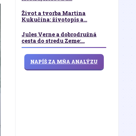
Život a tvorba Martina
Kukučína: životopis a...
Jules Verne a dobrodružná
cesta do stredu Zeme:...
NAPÍŠ ZA MŇA ANALÝZU