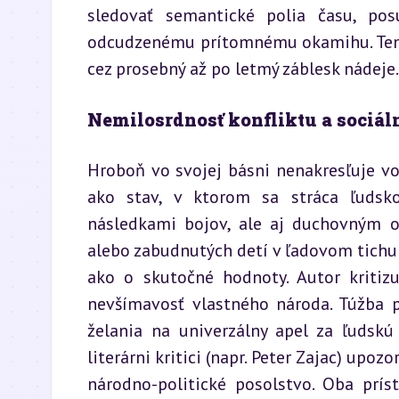
sledovať semantické polia času, po
odcudzenému prítomnému okamihu. Tent
cez prosebný až po letmý záblesk nádeje.
Nemilosrdnosť konfliktu a sociál
Hroboň vo svojej básni nenakresľuje voj
ako stav, v ktorom sa stráca ľudskos
následkami bojov, ale aj duchovným ot
alebo zabudnutých detí v ľadovom tichu n
ako o skutočné hodnoty. Autor kritizuj
nevšímavosť vlastného národa. Túžba p
želania na univerzálny apel za ľudskú
literárni kritici (napr. Peter Zajac) upoz
národno-politické posolstvo. Oba prís