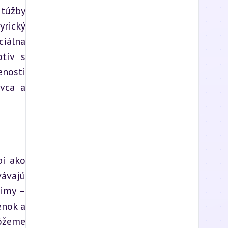
túžby 
rický 
iálna 
tív s 
nosti 
vca a 
í ako 
ávajú 
imy – 
nok a 
ôžeme 