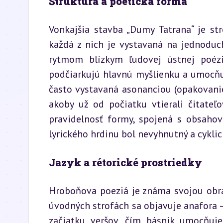
Štruktúra a poetická forma
Vonkajšia stavba „Dumy Tatrana“ je str
každá z nich je vystavaná na jednoduc
rytmom blízkym ľudovej ústnej poézii
podčiarkujú hlavnú myšlienku a umocňuj
často vystavaná asonanciou (opakovanie
akoby už od počiatku vtierali čitateľo
pravidelnosť formy, spojená s obsahov
lyrického hrdinu bol nevyhnutný a cyklic
Jazyk a rétorické prostriedky
Hroboňova poeziá je známa svojou obra
úvodných strofách sa objavuje anafora 
začiatku veršov, čím básnik umocňuje