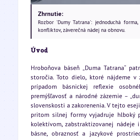
Zhrnutie:
Rozbor 'Dumy Tatrana': jednoduchá forma,
konfliktov, záverečná nádej na obnovu.
Úvod
Hroboňova báseň „Duma Tatrana“ patrí
storočia. Toto dielo, ktoré nájdeme v
prípadom básnickej reflexie osobné
premýšľavosť a národné zázemie – „dum
slovenskosti a zakorenenia. V tejto ese
pritom silnej formy vyjadruje hlboký 
kolektívom, zabstraktizovanej nádeje 
básne, obraznosť a jazykové prostri