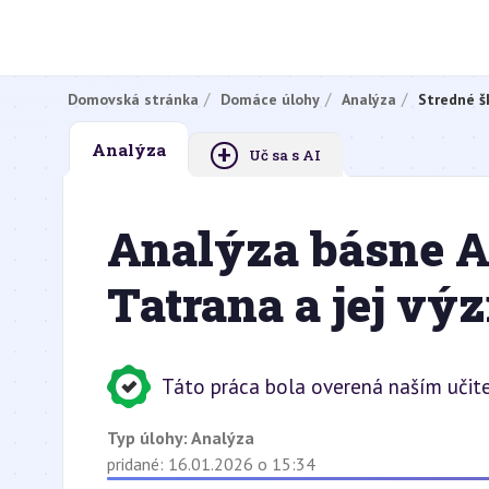
Domovská stránka
Domáce úlohy
Analýza
Stredné š
+
Analýza
Uč sa s AI
Analýza básne A
Tatrana a jej v
Táto práca bola overená naším učit
Typ úlohy:
Analýza
pridané: 16.01.2026 o 15:34