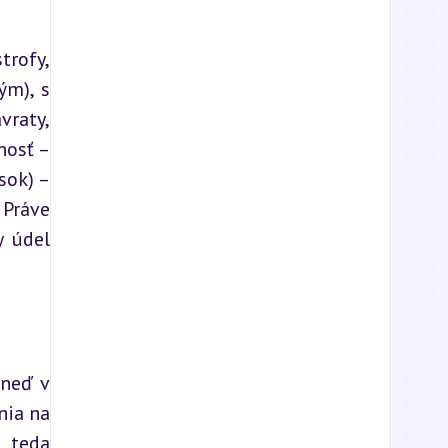
rofy, 
m), s 
raty, 
osť – 
ok) – 
Práve 
 údel 
neď v 
ia na 
 teda 