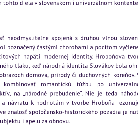
m tohto diela v slovenskom i univerzálnom kontexte
ť neodmysliteľne spojená s druhou vlnou sloven
bol poznačený častými chorobami a pocitom vyčlenen
citových napätí modernej identity. Hroboňova tvor
ného tlaku, keď národná identita Slovákov bola ohr
 obrazoch domova, prírody či duchovných koreňov. 
li kombinovať romantickú túžbu po univerzáln
tív, na „národné prebudenie“. Nie je teda náhodo
 a návratu k hodnotám v tvorbe Hroboňa rezonujú
áve znalosť spoločensko-historického pozadia je nut
bjektu i apelu za obnovu.