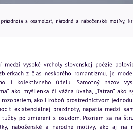
 prázdnota a osamelosť, národné a náboženské motívy, kri
 medzi vysoké vrcholy slovenskej poézie polovic
 zbierkach z čias neskorého romantizmu, je mode
ho i kolektívneho údelu. Samotný názov vysti
a“ ako myšlienka či vážna úvaha, „Tatran“ ako s
ji rozoberiem, ako Hroboň prostredníctvom jednoduc
pocit existenciálnej prázdnoty, napätia medzi sam
i túžby po zmierení s osudom. Pozriem sa na štru
edky, náboženské a národné motívy, ako aj na 