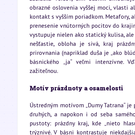
obrazné oslovenia vyššej moci, vlasti a
kontakt s vyšším poriadkom. Metafory, a
prenesenie vnútorných pocitov do krajiny
vystupuje nielen ako statický kulisa, ale 
nešťastie, obloha je sivá, kraj prázdn
prirovnania (napriklad duša je „ako blúd
básnického „ja“ veľmi intenzívne. V
zažiteľnou.
Motív prázdnoty a osamelosti
Ústredným motívom „Dumy Tatrana“ je p
druhých, a napokon i od seba samého
pustoty: prázdny kraj, kde „nieto hlas
trýznivé. V básni kontrastuje niekdajši