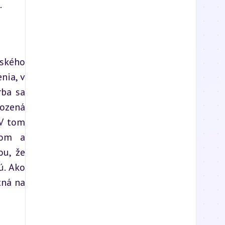
.
ského 
ia, v 
ba sa 
ozená 
V tom 
om a 
u, že 
. Ako 
ná na 