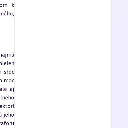
om k 
ného, 
najmä 
ielen 
 sŕdc 
o moc 
le aj 
lneho 
ktorí 
ú jeho 
aforu 