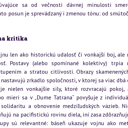
súvajúce sa od večnosti dávnej minulosti smer
o posun je sprevádzaný i zmenou tónu: od smútoč
na kritika
nu len ako historickú udalosť či vonkajší boj, ale 
ť. Postavy (alebo spomínané kolektívy) trpia n
upením a stratou citlivosti. Obrazy skamenených
astavujú zrkadlo spoločnosti, v ktorej sa viac dbá 
e nielen vonkajšie sily, ktoré rozvracajú pokoj, a
o mieri sa v „Dume Tatrana“ povyšuje z individuá
 solidaritu a obnovenie medziľudských väzieb. Nie
orňujú na pacifistickú rovinu diela, iní zasa zdôrazňuj
tupy sú relevantné: báseň ukazuje vojnu ako met