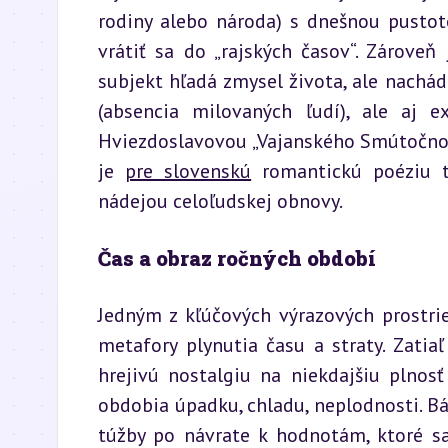
rodiny alebo národa) s dnešnou pustot
vrátiť sa do „rajských časov“. Zároveň
subjekt hľadá zmysel života, ale nachád
(absencia milovaných ľudí), ale aj e
Hviezdoslavovou „Vajanského Smútočnou 
je 
pre slovenskú
 romantickú poéziu t
nádejou celoľudskej obnovy.
Čas a obraz ročných období
Jedným z kľúčových výrazových prostri
metafory plynutia času a straty. Zatia
hrejivú nostalgiu na niekdajšiu plnos
obdobia úpadku, chladu, neplodnosti. Bá
túžby po návrate k hodnotám, ktoré sa