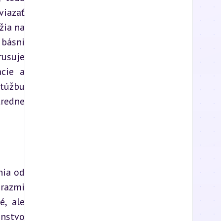
iazať 
ia na 
básni 
rusuje 
cie a 
túžbu 
redne 
ia od 
razmi 
, ale 
nstvo 