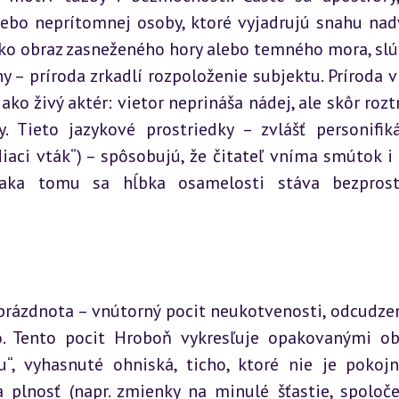
lebo neprítomnej osoby, ktoré vyjadrujú snahu nadv
ko obraz zasneženého hory alebo temného mora, slúž
 – príroda zrkadlí rozpoloženie subjektu. Príroda v 
ako živý aktér: vietor neprináša nádej, ale skôr rozt
y. Tieto jazykové prostriedky – zvlášť personifiká
iaci vták“) – spôsobujú, že čitateľ vníma smútok i 
ďaka tomu sa hĺbka osamelosti stáva bezprost
rázdnota – vnútorný pocit neukotvenosti, odcudzen
. Tento pocit Hroboň vykresľuje opakovanými ob
u“, vyhasnuté ohniská, ticho, ktoré nie je pokojné
a plnosť (napr. zmienky na minulé šťastie, spoloče