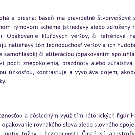
ohá a presná: báseň má pravidelné štvorveršové st
hom rýmovom schéme (striedavý alebo združený rý
. Opakovanie kľúčových veršov, či refrénové náv
ú naliehavý tón. Jednoduchosť veršov a ich hudobn
 samohlások) či aliteráciou (opakovaním spoluhlás
vi pocit znepokojenia, prázdnoty alebo zúfalstva. 
ou úzkosťou, kontrastuje a vyvoláva dojem, akoby
ký.
znosťou a dôsledným využitím rétorických figúr. H
– opakovanie rovnakého slova alebo slovného spojen
 motív túžby i bezmocnosti. Časté sú apostrofy,