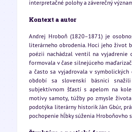
interpretačné polohy a záverečný význa
Kontext a autor
Andrej Hroboň (1820–1871) je osobnos
literárneho obrodenia. Hoci jeho život 
poézii nachádzal ventil na vyjadrenie 
formovala v čase silnejúceho maďarizač
a často sa vyjadrovala v symbolických
období sa slovenskí básnici snaži
subjektívnom šťastí s apelom na kolek
motívy samoty, túžby po zmysle života
podotýka literárny historik Ján Gbúr, pr
pochopenie hĺbky súženia Hroboňovho su