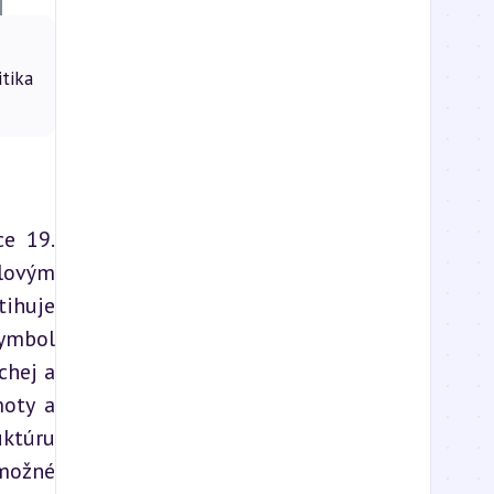
tika
e 19. 
lovým 
huje 
ymbol 
hej a 
oty a 
ktúru 
možné 