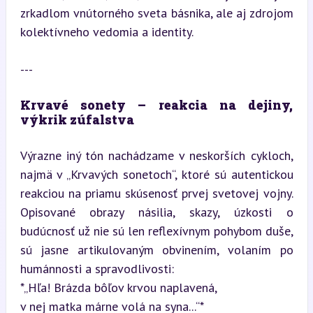
zrkadlom vnútorného sveta básnika, ale aj zdrojom 
kolektívneho vedomia a identity.
---
Krvavé sonety – reakcia na dejiny, 
výkrik zúfalstva
Výrazne iný tón nachádzame v neskorších cykloch, 
najmä v „Krvavých sonetoch“, ktoré sú autentickou 
reakciou na priamu skúsenosť prvej svetovej vojny. 
Opisované obrazy násilia, skazy, úzkosti o 
budúcnosť už nie sú len reflexívnym pohybom duše, 
sú jasne artikulovaným obvinením, volaním po 
humánnosti a spravodlivosti:  

*„Hľa! Brázda bôľov krvou naplavená,   

v nej matka márne volá na syna...“*  
