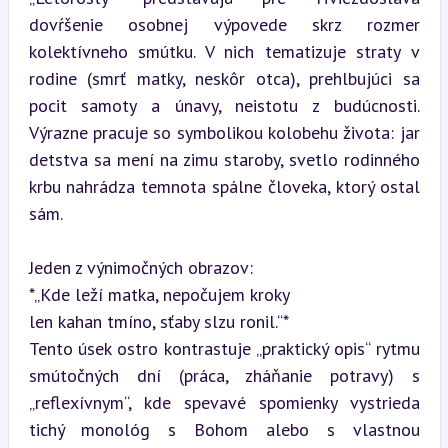
dovŕšenie osobnej výpovede skrz rozmer 
kolektívneho smútku. V nich tematizuje straty v 
rodine (smrť matky, neskôr otca), prehlbujúci sa 
pocit samoty a únavy, neistotu z budúcnosti. 
Výrazne pracuje so symbolikou kolobehu života: jar 
detstva sa mení na zimu staroby, svetlo rodinného 
krbu nahrádza temnota spálne človeka, ktorý ostal 
sám.
Jeden z výnimočných obrazov:  

*„Kde leží matka, nepočujem kroky  

len kahan tmíno, sťaby slzu ronil.“*  

Tento úsek ostro kontrastuje „praktický opis“ rytmu 
smútočných dní (práca, zháňanie potravy) s 
„reflexívnym“, kde spevavé spomienky vystrieda 
tichý monológ s Bohom alebo s vlastnou 