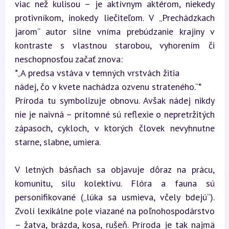
viac než kulisou – je aktívnym aktérom, niekedy 
protivníkom, inokedy liečiteľom. V „Prechádzkach 
jarom“ autor silne vníma prebúdzanie krajiny v 
kontraste s vlastnou starobou, vyhorením či 
neschopnosťou začať znova:  

*„A predsa vstáva v temných vrstvách žitia   

nádej, čo v kvete nachádza ozvenu strateného.“*  

Príroda tu symbolizuje obnovu. Avšak nádej nikdy 
nie je naivná – prítomné sú reflexie o nepretržitých 
zápasoch, cykloch, v ktorých človek nevyhnutne 
starne, slabne, umiera.
V letných básňach sa objavuje dôraz na prácu, 
komunitu, silu kolektívu. Flóra a fauna sú 
personifikované („lúka sa usmieva, včely bdejú“). 
Zvolí lexikálne pole viazané na poľnohospodárstvo 
– žatva, brázda, kosa, rušeň. Príroda je tak najmä 