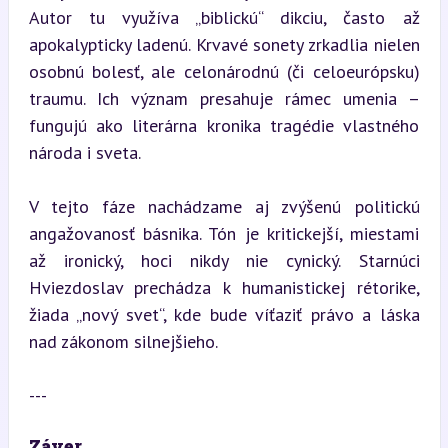
Autor tu využíva „biblickú“ dikciu, často až 
apokalypticky ladenú. Krvavé sonety zrkadlia nielen 
osobnú bolesť, ale celonárodnú (či celoeurópsku) 
traumu. Ich význam presahuje rámec umenia – 
fungujú ako literárna kronika tragédie vlastného 
národa i sveta.
V tejto fáze nachádzame aj zvýšenú politickú 
angažovanosť básnika. Tón je kritickejší, miestami 
až ironický, hoci nikdy nie cynický. Starnúci 
Hviezdoslav prechádza k humanistickej rétorike, 
žiada „nový svet“, kde bude víťaziť právo a láska 
nad zákonom silnejšieho.
---
Záver