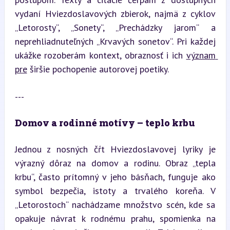
vydaní Hviezdoslavových zbierok, najmä z cyklov 
„Letorosty“, „Sonety“, „Prechádzky jarom“ a 
neprehliadnuteľných „Krvavých sonetov“. Pri každej 
ukážke rozoberám kontext, obraznosť i ich 
význam 
pre
 širšie pochopenie autorovej poetiky.
---
Domov a rodinné motívy – teplo krbu
Jednou z nosných čŕt Hviezdoslavovej lyriky je 
výrazný dôraz na domov a rodinu. Obraz „tepla 
krbu“, často prítomný v jeho básňach, funguje ako 
symbol bezpečia, istoty a trvalého koreňa. V 
„Letorostoch“ nachádzame množstvo scén, kde sa 
opakuje návrat k rodnému prahu, spomienka na 