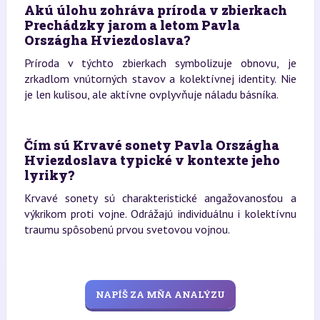
Akú úlohu zohráva príroda v zbierkach
Prechádzky jarom a letom Pavla
Országha Hviezdoslava?
Príroda v týchto zbierkach symbolizuje obnovu, je
zrkadlom vnútorných stavov a kolektívnej identity. Nie
je len kulisou, ale aktívne ovplyvňuje náladu básníka.
Čím sú Krvavé sonety Pavla Országha
Hviezdoslava typické v kontexte jeho
lyriky?
Krvavé sonety sú charakteristické angažovanosťou a
výkrikom proti vojne. Odrážajú individuálnu i kolektívnu
traumu spôsobenú prvou svetovou vojnou.
NAPÍŠ ZA MŇA ANALÝZU