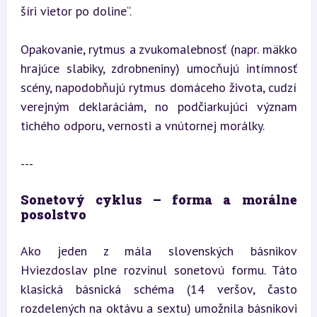
šíri vietor po doline“.
Opakovanie, rytmus a zvukomalebnosť (napr. mäkko 
hrajúce slabiky, zdrobneniny) umocňujú intímnosť 
scény, napodobňujú rytmus domáceho života, cudzí 
verejným deklaráciám, no podčiarkujúci význam 
tichého odporu, vernosti a vnútornej morálky.
---
Sonetový cyklus – forma a morálne 
posolstvo
Ako jeden z mála slovenských básnikov 
Hviezdoslav plne rozvinul sonetovú formu. Táto 
klasická básnická schéma (14 veršov, často 
rozdelených na oktávu a sextu) umožnila básnikovi 