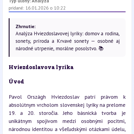
Typ úlohy:
Analýza
pridané: 16.01.2026 o 10:22
Zhrnutie:
Analýza Hviezdoslavovej lyriky: domov a rodina,
sonety, príroda a Krvavé sonety — osobné aj
národné utrpenie, morálne posolstvo. 📚
Hviezdoslavova lyrika
Úvod
Pavol Országh Hviezdoslav patrí právom k 
absolútnym vrcholom slovenskej lyriky na prelome 
19. a 20. storočia. Jeho básnická tvorba je 
unikátnym spojivom medzi osobnými pocitmi, 
národnou identitou a všeľudskými otázkami údelu, 