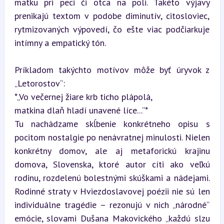
matku pri peci či otca na poli. Takéto výjavy 
prenikajú textom v podobe diminutív, citosloviec, 
rytmizovaných výpovedí, čo ešte viac podčiarkuje 
intímny a empatický tón.
Príkladom takýchto motívov môže byť úryvok z 
„Letorostov“:  

*„Vo večernej žiare krb ticho plápolá,   

matkina dlaň hladí unavené líce...“*  

Tu nachádzame skĺbenie konkrétneho opisu s 
pocitom nostalgie po nenávratnej minulosti. Nielen 
konkrétny domov, ale aj metaforickú krajinu 
domova, Slovenska, ktoré autor cíti ako veľkú 
rodinu, rozdelenú bolestnými skúškami a nádejami. 
Rodinné straty v Hviezdoslavovej poézii nie sú len 
individuálne tragédie – rezonujú v nich „národné“ 
emócie, slovami Dušana Makovického „každú slzu 