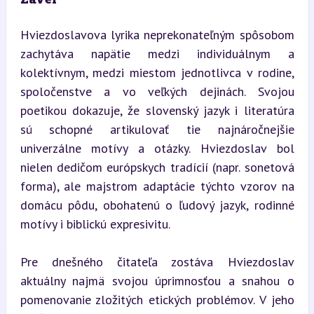
Hviezdoslavova lyrika neprekonateľným spôsobom 
zachytáva napätie medzi individuálnym a 
kolektívnym, medzi miestom jednotlivca v rodine, 
spoločenstve a vo veľkých dejinách. Svojou 
poetikou dokazuje, že slovenský jazyk i literatúra 
sú schopné artikulovať tie najnáročnejšie 
univerzálne motívy a otázky. Hviezdoslav bol 
nielen dedičom európskych tradícií (napr. sonetová 
forma), ale majstrom adaptácie týchto vzorov na 
domácu pôdu, obohatenú o ľudový jazyk, rodinné 
motívy i biblickú expresivitu.
Pre dnešného čitateľa zostáva Hviezdoslav 
aktuálny najmä svojou úprimnosťou a snahou o 
pomenovanie zložitých etických problémov. V jeho 