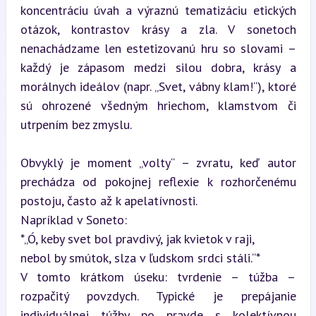
koncentráciu úvah a výraznú tematizáciu etických 
otázok, kontrastov krásy a zla. V sonetoch 
nenachádzame len estetizovanú hru so slovami – 
každý je zápasom medzi silou dobra, krásy a 
morálnych ideálov (napr. „Svet, vábny klam!“), ktoré 
sú ohrozené všedným hriechom, klamstvom či 
utrpením bez zmyslu.
Obvyklý je moment „volty“ – zvratu, keď autor 
prechádza od pokojnej reflexie k rozhorčenému 
postoju, často až k apelatívnosti.  

Napríklad v Soneto:  

*„Ó, keby svet bol pravdivý, jak kvietok v raji,   

nebol by smútok, slza v ľudskom srdci stáli.“*  

V tomto krátkom úseku: tvrdenie – túžba – 
rozpačitý povzdych. Typické je prepájanie 
individuálnej túžby po pravde s kolektívnou 