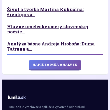
Život a tvorba Martina Kukučína:
životopis a...
Hlavné umelecké smery slovenskej
poézie...
Analýza básne Andreja Hroboňa: Duma
Tatrana a...
NAPÍŠ ZA MŇA ANALÝZU
lumila.sk
Lumila.sk je vzdelávacia aplikácia vytvorená odborníkmi.