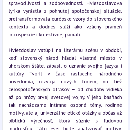
spravodlivosti a zodpovednosti. Hviezdoslavova 
lyrika vyrástla z pohnutej spoločenskej situácie, 
pretransformovala európske vzory do slovenského 
kontextu a dodnes slúži ako vzácny prameň 
introspekcie i kolektívnej pamäti.
Hviezdoslav vstúpil na literárnu scénu v období, 
keď slovenský národ hľadal vlastné miesto v 
uhorskom štáte, zápasil o uznanie svojho jazyka i 
kultúry. Tvoril v čase rastúceho národného 
povedomia, rozvoja nových foriem, no tiež 
celospoločenských otrasov – od chudoby vidieka 
až po hrôzy prvej svetovej vojny. V jeho básňach 
tak nachádzame intímne osobné témy, rodinné 
motívy, ale aj univerzálne etické otázky a občas až 
biblickú výrečnosť, ktorá súznie s ľudovou 
múdrosťou. Táto esej bude analyzovať motívy, 