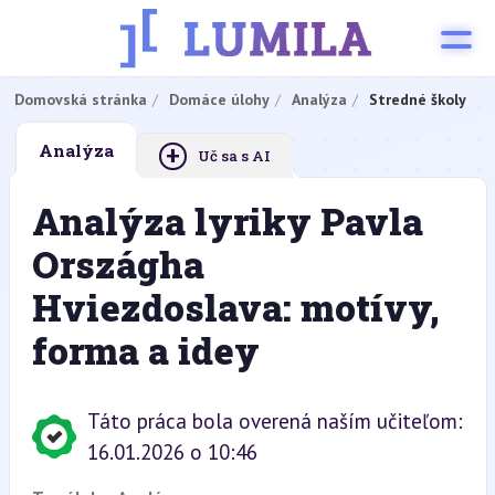
Domovská stránka
Domáce úlohy
Analýza
Stredné školy
+
Analýza
Uč sa s AI
Analýza lyriky Pavla
Országha
Hviezdoslava: motívy,
forma a idey
Táto práca bola overená naším učiteľom:
16.01.2026 o 10:46