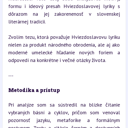
formu i ideový presah Hviezdoslavovej lyriky s 
dôrazom na jej zakorenenosť v slovenskej 
literárnej tradícii.
Zvolím tezu, ktorá považuje Hviezdoslavovu lyriku 
nielen za produkt národného obrodenia, ale aj ako 
moderné umelecké hľadanie nových foriem a 
odpovedí na konkrétne i večné otázky života.
---
Metodika a prístup
Pri analýze som sa sústredil na blízke čítanie 
vybraných básní a cyklov, pričom som venoval 
pozornosť jazyku, metaforike a formálnym 
postupom. Texty a citácie čerpám z dostupných 