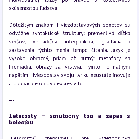
skúsenosťou ľudstva.
Dôležitým znakom Hviezdoslavových sonetov sú 
odvážne syntaktické štruktúry: premenlivá dĺžka 
veršov, netradičná interpunkcia, gradácia i 
zastavenia rýchlo menia tempo čítania. Jazyk je 
vysoko obrazný, priam až hutný: metafory sa 
hromadia, obrazy sa vrstvia. Týmto formálnym 
napätím Hviezdoslav svoju lyriku neustále inovuje 
a obohacuje o novú expresivitu.
---
Letorosty – smútočný tón a zápas s 
bolesťou
„Letorosty“ predstavujú pre Hviezdoslava 