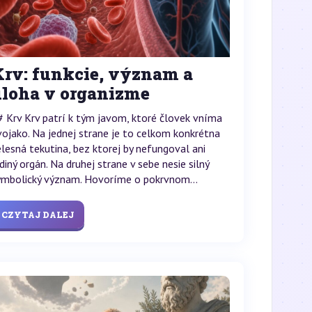
Krv: funkcie, význam a
úloha v organizme
# Krv Krv patrí k tým javom, ktoré človek vníma
vojako. Na jednej strane je to celkom konkrétna
elesná tekutina, bez ktorej by nefungoval ani
ediný orgán. Na druhej strane v sebe nesie silný
ymbolický význam. Hovoríme o pokrvnom...
CZYTAJ DALEJ