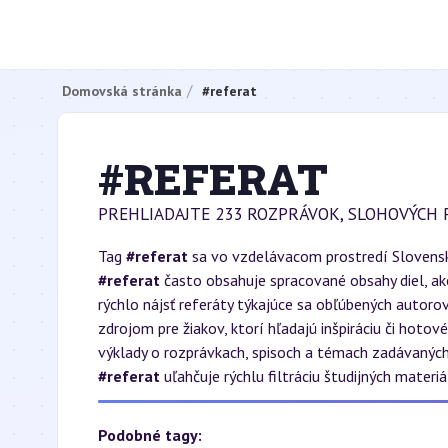
Domovská stránka
#referat
#REFERAT
PREHLIADAJTE 233 ROZPRÁVOK, SLOHOVÝCH 
Tag
#referat
sa vo vzdelávacom prostredí Slovenska
#referat
často obsahuje spracované obsahy diel, ak
rýchlo nájsť referáty týkajúce sa obľúbených autor
zdrojom pre žiakov, ktorí hľadajú inšpiráciu či hoto
výklady o rozprávkach, spisoch a témach zadávaných
#referat
uľahčuje rýchlu filtráciu študijných mater
Podobné tagy: