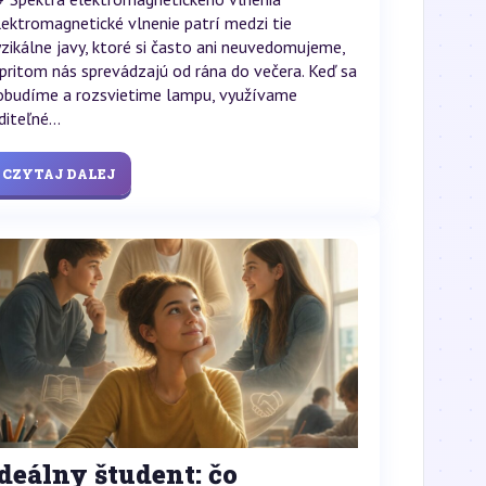
lektromagnetické vlnenie patrí medzi tie
yzikálne javy, ktoré si často ani neuvedomujeme,
 pritom nás sprevádzajú od rána do večera. Keď sa
obudíme a rozsvietime lampu, využívame
diteľné...
CZYTAJ DALEJ
deálny študent: čo