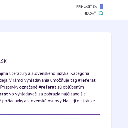
PRIHLÁSIŤ SA
HĽADAŤ
.SK
mä literatúry a slovenského jazyka. Kategória
 deja. V rámci vyhľadávania umožňuje tag
#referat
. Príspevky označené
#referat
sú obľúbeným
erat
vo vyhľadávači sa zobrazia najčítanejšie
é požiadavky a slovenské osnovy. Na tejto stránke