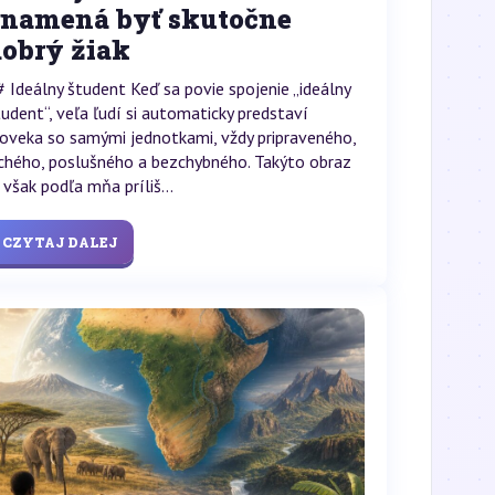
znamená byť skutočne
dobrý žiak
# Ideálny študent Keď sa povie spojenie „ideálny
tudent“, veľa ľudí si automaticky predstaví
loveka so samými jednotkami, vždy pripraveného,
ichého, poslušného a bezchybného. Takýto obraz
 však podľa mňa príliš...
CZYTAJ DALEJ