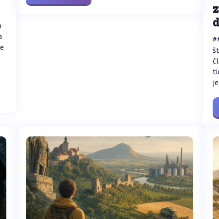
m
a
#
je
š
č
t
je