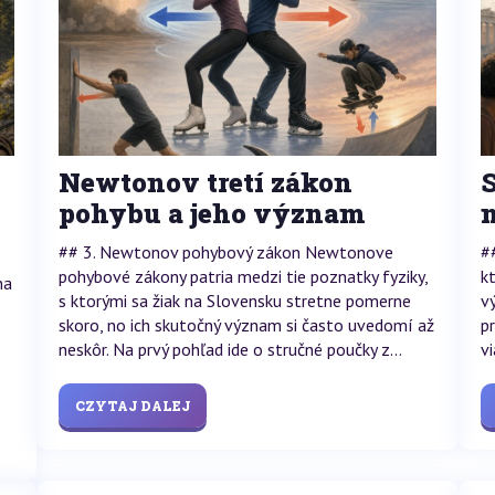
Newtonov tretí zákon
S
pohybu a jeho význam
## 3. Newtonov pohybový zákon Newtonove
#
pohybové zákony patria medzi tie poznatky fyziky,
k
na
s ktorými sa žiak na Slovensku stretne pomerne
v
skoro, no ich skutočný význam si často uvedomí až
p
neskôr. Na prvý pohľad ide o stručné poučky z...
v
CZYTAJ DALEJ