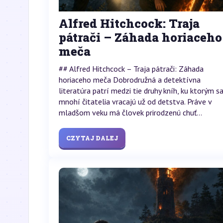
Alfred Hitchcock: Traja
pátrači – Záhada horiaceho
meča
## Alfred Hitchcock – Traja pátrači: Záhada
horiaceho meča Dobrodružná a detektívna
literatúra patrí medzi tie druhy kníh, ku ktorým s
mnohí čitatelia vracajú už od detstva. Práve v
mladšom veku má človek prirodzenú chuť...
CZYTAJ DALEJ