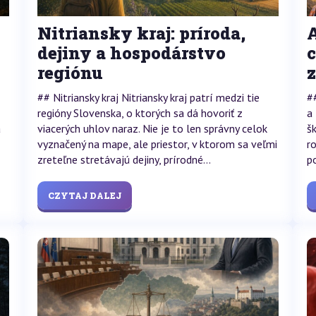
Nitriansky kraj: príroda,
A
dejiny a hospodárstvo
c
regiónu
## Nitriansky kraj Nitriansky kraj patrí medzi tie
#
regióny Slovenska, o ktorých sa dá hovoriť z
a
a
viacerých uhlov naraz. Nie je to len správny celok
š
vyznačený na mape, ale priestor, v ktorom sa veľmi
r
zreteľne stretávajú dejiny, prírodné...
p
CZYTAJ DALEJ