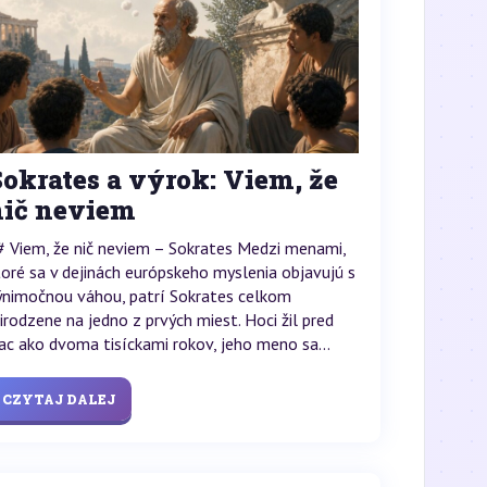
okrates a výrok: Viem, že
nič neviem
# Viem, že nič neviem – Sokrates Medzi menami,
toré sa v dejinách európskeho myslenia objavujú s
ýnimočnou váhou, patrí Sokrates celkom
rirodzene na jedno z prvých miest. Hoci žil pred
iac ako dvoma tisíckami rokov, jeho meno sa...
CZYTAJ DALEJ