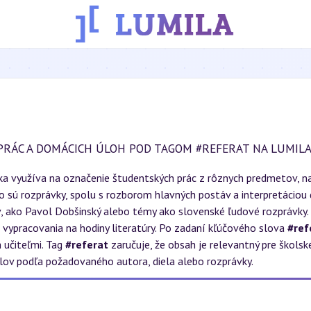
PRÁC A DOMÁCICH ÚLOH POD TAGOM #REFERAT NA LUMILA
 využíva na označenie študentských prác z rôznych predmetov, naj
o sú rozprávky, spolu s rozborom hlavných postáv a interpretáciou
ov, ako Pavol Dobšinský alebo témy ako slovenské ľudové rozprávky
vé vypracovania na hodiny literatúry. Po zadaní kľúčového slova
#ref
 učiteľmi. Tag
#referat
zaručuje, že obsah je relevantný pre školsk
iálov podľa požadovaného autora, diela alebo rozprávky.