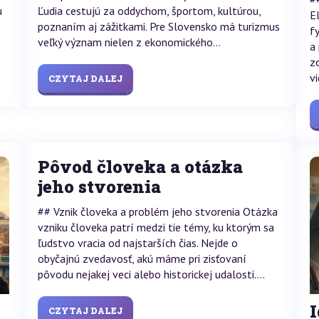
u
Ľudia cestujú za oddychom, športom, kultúrou,
E
poznaním aj zážitkami. Pre Slovensko má turizmus
f
veľký význam nielen z ekonomického...
a
z
vi
CZYTAJ DALEJ
Pôvod človeka a otázka
jeho stvorenia
## Vznik človeka a problém jeho stvorenia Otázka
vzniku človeka patrí medzi tie témy, ku ktorým sa
ľudstvo vracia od najstarších čias. Nejde o
obyčajnú zvedavosť, akú máme pri zisťovaní
pôvodu nejakej veci alebo historickej udalosti....
I
CZYTAJ DALEJ