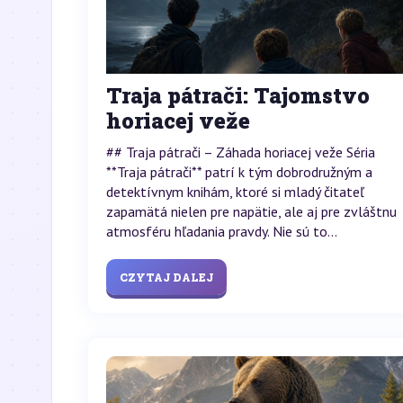
Traja pátrači: Tajomstvo
horiacej veže
## Traja pátrači – Záhada horiacej veže Séria
**Traja pátrači** patrí k tým dobrodružným a
detektívnym knihám, ktoré si mladý čitateľ
zapamätá nielen pre napätie, ale aj pre zvláštnu
atmosféru hľadania pravdy. Nie sú to...
CZYTAJ DALEJ