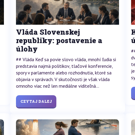
Vláda Slovenskej
republiky: postavenie a
úlohy
#
d
## Vláda Keď sa povie slovo vláda, mnohí ľudia si
t
predstavia najmä politikov, tlačové konferencie,
j
spory v parlamente alebo rozhodnutia, ktoré sa
s
objavia v správach. V skutočnosti je však vláda
omnoho viac než len mediálne viditeľná...
CZYTAJ DALEJ