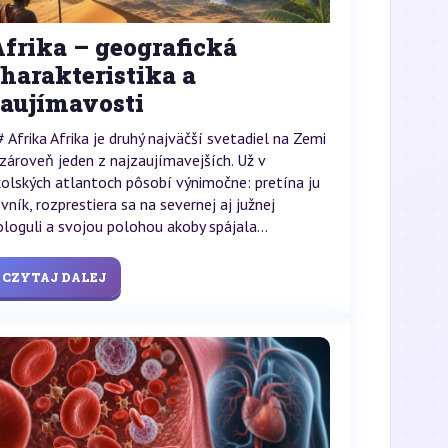
frika – geografická
harakteristika a
zaujímavosti
# Afrika Afrika je druhý najväčší svetadiel na Zemi
 zároveň jeden z najzaujímavejších. Už v
kolských atlantoch pôsobí výnimočne: pretína ju
ovník, rozprestiera sa na severnej aj južnej
ologuli a svojou polohou akoby spájala...
CZYTAJ DALEJ