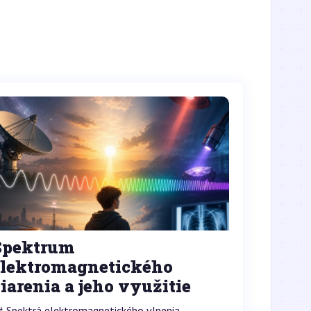
Spektrum
elektromagnetického
iarenia a jeho využitie
# Spektrá elektromagnetického vlnenia