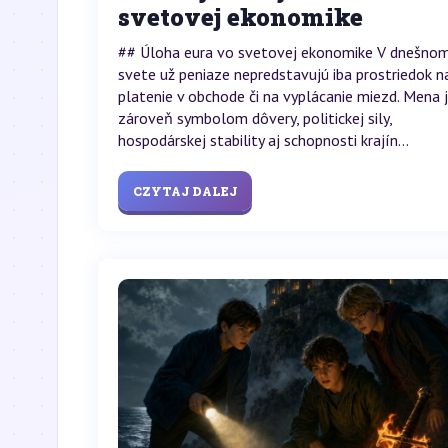
svetovej ekonomike
## Úloha eura vo svetovej ekonomike V dnešno
svete už peniaze nepredstavujú iba prostriedok n
platenie v obchode či na vyplácanie miezd. Mena 
zároveň symbolom dôvery, politickej sily,
hospodárskej stability aj schopnosti krajín...
CZYTAJ DALEJ