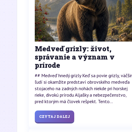
Medveď grizly: život,
správanie a význam v
prírode
## Medveď hnedý grizly Keď sa povie grizly, väčši
ľudí si okamžite predstaví obrovského medveďa
stojaceho na zadných nohách niekde pri horskej
rieke, divokú prírodu Aljašky a nebezpečenstvo,
pred ktorým má človek rešpekt. Tento...
CZYTAJ DALEJ