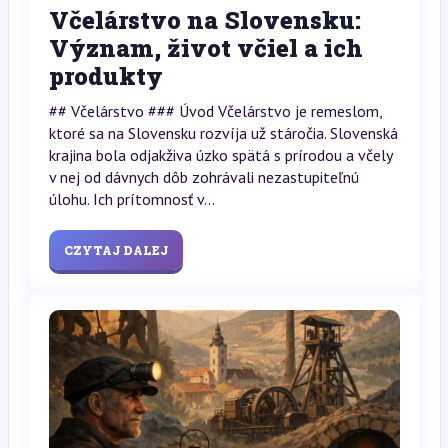
Včelárstvo na Slovensku:
Význam, život včiel a ich
produkty
## Včelárstvo ### Úvod Včelárstvo je remeslom,
ktoré sa na Slovensku rozvíja už stáročia. Slovenská
krajina bola odjakživa úzko spätá s prírodou a včely
v nej od dávnych dôb zohrávali nezastupiteľnú
úlohu. Ich prítomnosť v...
CZYTAJ DALEJ