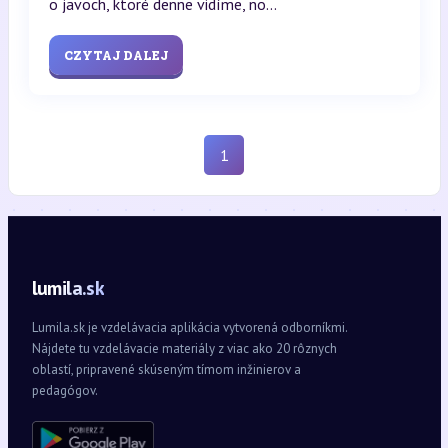
o javoch, ktoré denne vidíme, no...
CZYTAJ DALEJ
1
lumila.sk
Lumila.sk je vzdelávacia aplikácia vytvorená odborníkmi.
Nájdete tu vzdelávacie materiály z viac ako 20 rôznych
oblastí, pripravené skúseným tímom inžinierov a
pedagógov.