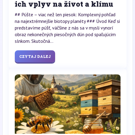
ich vplyv na život a klímu
## Púšte – viac než len piesok: Komplexný pohľad
na najextrémnejšie biotopy planéty ### Úvod Keď si
predstavíme púšť, väčšine z nás sa v mysli vynorí
obraz nekonečných piesočných dún pod spaľujúcim
slnkom. Skutočná...
CZYTAJ DALEJ