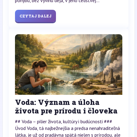
pohybu, bez vývinu deja, v jeho celistvej...
CZYTAJ DALEJ
Voda: Význam a úloha
života pre prírodu i človeka
## Voda – pilier života, kultúry i budúcnosti ###
Úvod Voda, tá najbežnejšia a predsa nenahraditeľná
látka, je už od pradávna spätá nielen s prírodou, ale