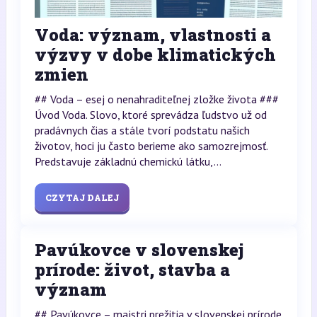
Voda: význam, vlastnosti a
výzvy v dobe klimatických
zmien
## Voda – esej o nenahraditeľnej zložke života ###
Úvod Voda. Slovo, ktoré sprevádza ľudstvo už od
pradávnych čias a stále tvorí podstatu našich
životov, hoci ju často berieme ako samozrejmosť.
Predstavuje základnú chemickú látku,...
CZYTAJ DALEJ
Pavúkovce v slovenskej
prírode: život, stavba a
význam
## Pavúkovce – majstri prežitia v slovenskej prírode