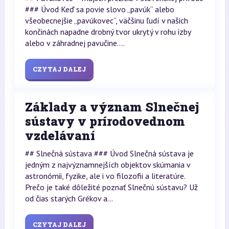
### Úvod Keď sa povie slovo „pavúk“ alebo
všeobecnejšie „pavúkovec“, väčšinu ľudí v našich
končinách napadne drobný tvor ukrytý v rohu izby
alebo v záhradnej pavučine....
CZYTAJ DALEJ
Základy a význam Slnečnej
sústavy v prírodovednom
vzdelávaní
## Slnečná sústava ### Úvod Slnečná sústava je
jedným z najvýznamnejších objektov skúmania v
astronómii, fyzike, ale i vo filozofii a literatúre.
Prečo je také dôležité poznať Slnečnú sústavu? Už
od čias starých Grékov a...
CZYTAJ DALEJ