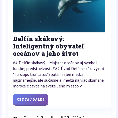
Delfín skákavý:
Inteligentný obyvateľ
oceánov a jeho život
## Delfín skákavý – Majster oceánov aj symbol
ľudskej predstavivosti ### Úvod Delfín skákavý (lat.
*Tursiops truncatus*) patrí nielen medzi
najznámejšie, ale súčasne aj medzi najviac skúmané
morské cicavce na svete. Jeho miesto v...
CZYTAJ DALEJ