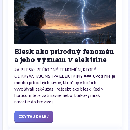
Blesk ako prírodný fenomén
a jeho význam v elektrine
## BLESK: PRÍRODNÝ FENOMÉN, KTORÝ
ODKRÝVA TAJOMSTVÁ ELEKTRINY ### Úvod Nie je
mnoho prírodných javov, ktoré by v ľuďoch
vyvolávali taký úžas i rešpekt ako blesk. Keď v
horúcom lete zatmavne nebo, búrkový mrak
narastie do hrozivej...
CZYTAJ DALEJ