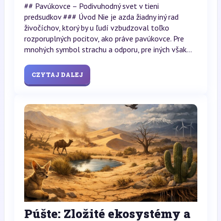
## Pavúkovce – Podivuhodný svet v tieni
predsudkov ### Úvod Nie je azda žiadny iný rad
živočíchov, ktorý by u ľudí vzbudzoval toľko
rozporuplných pocitov, ako práve pavúkovce. Pre
mnohých symbol strachu a odporu, pre iných však...
CZYTAJ DALEJ
Púšte: Zložité ekosystémy a