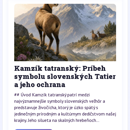
Kamzík tatranský: Príbeh
symbolu slovenských Tatier
a jeho ochrana
## Úvod Kamzík tatranský patrí medzi
najvýznamnejšie symboly slovenských veľhôr a
predstavuje živočícha, ktorý je úzko spätý s
jedinečným prírodným a kultúrnym dedičstvom našej
krajiny. Jeho silueta na skalných hrebeňoch...