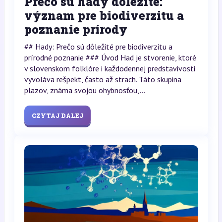
Prečo sú hady dôležité:
význam pre biodiverzitu a
poznanie prírody
## Hady: Prečo sú dôležité pre biodiverzitu a
prírodné poznanie ### Úvod Had je stvorenie, ktoré
v slovenskom folklóre i každodennej predstavivosti
vyvoláva rešpekt, často až strach. Táto skupina
plazov, známa svojou ohybnosťou,...
CZYTAJ DALEJ