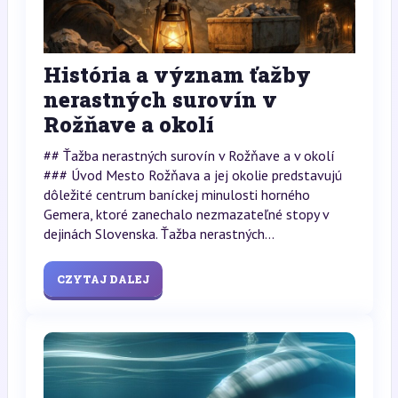
História a význam ťažby
nerastných surovín v
Rožňave a okolí
## Ťažba nerastných surovín v Rožňave a v okolí
### Úvod Mesto Rožňava a jej okolie predstavujú
dôležité centrum baníckej minulosti horného
Gemera, ktoré zanechalo nezmazateľné stopy v
dejinách Slovenska. Ťažba nerastných...
CZYTAJ DALEJ