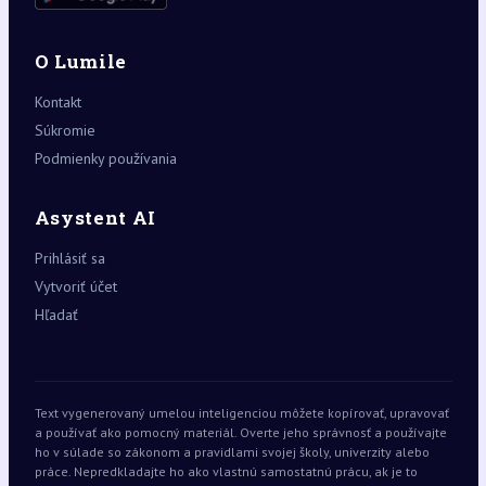
O Lumile
Kontakt
Súkromie
Podmienky používania
Asystent AI
Prihlásiť sa
Vytvoriť účet
Hľadať
Text vygenerovaný umelou inteligenciou môžete kopírovať, upravovať
a používať ako pomocný materiál. Overte jeho správnosť a používajte
ho v súlade so zákonom a pravidlami svojej školy, univerzity alebo
práce. Nepredkladajte ho ako vlastnú samostatnú prácu, ak je to