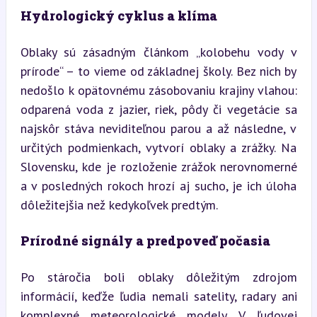
Hydrologický cyklus a klíma
Oblaky sú zásadným článkom „kolobehu vody v 
prírode“ – to vieme od základnej školy. Bez nich by 
nedošlo k opätovnému zásobovaniu krajiny vlahou: 
odparená voda z jazier, riek, pôdy či vegetácie sa 
najskôr stáva neviditeľnou parou a až následne, v 
určitých podmienkach, vytvorí oblaky a zrážky. Na 
Slovensku, kde je rozloženie zrážok nerovnomerné 
a v posledných rokoch hrozí aj sucho, je ich úloha 
dôležitejšia než kedykoľvek predtým.
Prírodné signály a predpoveď počasia
Po stáročia boli oblaky dôležitým zdrojom 
informácií, keďže ľudia nemali satelity, radary ani 
komplexné meteorologické modely. V ľudovej 