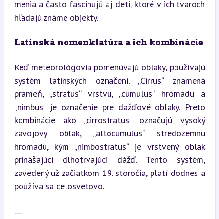
menia a často fascinujú aj deti, ktoré v ich tvaroch 
hľadajú známe objekty.
Latinská nomenklatúra a ich kombinácie
Keď meteorológovia pomenúvajú oblaky, používajú 
systém latinských označení. „Cirrus“ znamená 
prameň, „stratus“ vrstvu, „cumulus“ hromadu a 
„nimbus“ je označenie pre dažďové oblaky. Preto 
kombinácie ako „cirrostratus“ označujú vysoký 
závojový oblak, „altocumulus“ stredozemnú 
hromadu, kým „nimbostratus“ je vrstvený oblak 
prinášajúci dlhotrvajúci dážď. Tento systém, 
zavedený už začiatkom 19. storočia, platí dodnes a 
používa sa celosvetovo.
---