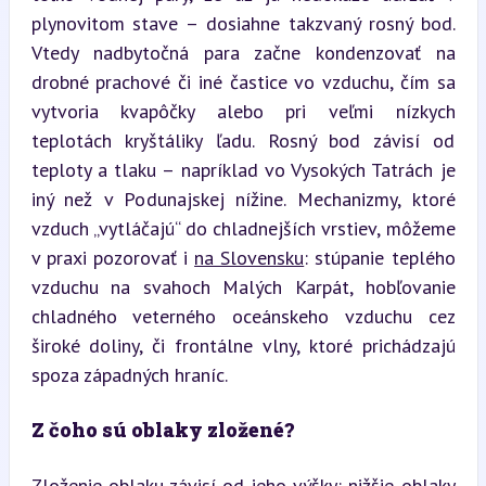
plynovitom stave – dosiahne takzvaný rosný bod. 
Vtedy nadbytočná para začne kondenzovať na 
drobné prachové či iné častice vo vzduchu, čím sa 
vytvoria kvapôčky alebo pri veľmi nízkych 
teplotách kryštáliky ľadu. Rosný bod závisí od 
teploty a tlaku – napríklad vo Vysokých Tatrách je 
iný než v Podunajskej nížine. Mechanizmy, ktoré 
vzduch „vytláčajú“ do chladnejších vrstiev, môžeme 
v praxi pozorovať i 
na Slovensku
: stúpanie teplého 
vzduchu na svahoch Malých Karpát, hobľovanie 
chladného veterného oceánskeho vzduchu cez 
široké doliny, či frontálne vlny, ktoré prichádzajú 
spoza západných hraníc.
Z čoho sú oblaky zložené?
Zloženie oblaku závisí od jeho výšky: nižšie oblaky 