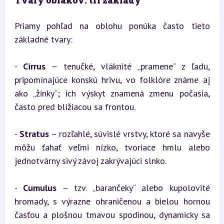
Tvary oblakov: tri základy
Priamy pohľad na oblohu ponúka často tieto 
základné tvary:
- 
Cirrus
 – tenučké, vláknité „pramene“ z ľadu, 
pripomínajúce konskú hrivu, vo folklóre známe aj 
ako „žinky“; ich výskyt znamená zmenu počasia, 
často pred blížiacou sa frontou.
- 
Stratus
 – rozľahlé, súvislé vrstvy, ktoré sa navyše 
môžu ťahať veľmi nízko, tvoriace hmlu alebo 
jednotvárny sivý závoj zakrývajúci slnko.
- 
Cumulus
 – tzv. „barančeky“ alebo kupolovité 
hromady, s výrazne ohraničenou a bielou hornou 
časťou a plošnou tmavou spodinou, dynamicky sa 