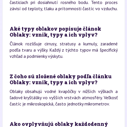
časticiach pri dosiahnutí rosného bodu. Tento proces
závisí od teploty, tlaku a prítomnosti častíc vo vzduchu.
Aké typy oblakov popisuje článok
Oblaky: vznik, typy a ich vplyv?
Článok rozlišuje cirrusy, stratusy a kumuly, zaradené
podľa tvaru a výšky. Každý z týchto typov má špecifický
vzhľad a podmienky výskytu.
Z čoho sú zložené oblaky podľa článku
Oblaky: vznik, typy a ich vplyv?
Oblaky obsahujú vodné kvapôčky v nižších výškach a
ľadové kryštáliky vo vyšších vrstvách atmosféry. Veľkosť
častíc je mikroskopická, často jednotky mikrometrov.
Ako ovplyvňujú oblaky každodenný