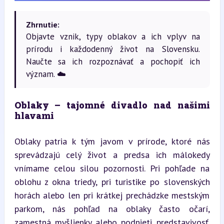
Zhrnutie:
Objavte vznik, typy oblakov a ich vplyv na
prírodu i každodenný život na Slovensku.
Naučte sa ich rozpoznávať a pochopiť ich
význam. ☁️
Oblaky – tajomné divadlo nad našimi 
hlavami
Oblaky patria k tým javom v prírode, ktoré nás 
sprevádzajú celý život a predsa ich málokedy 
vnímame celou silou pozornosti. Pri pohľade na 
oblohu z okna triedy, pri turistike po slovenských 
horách alebo len pri krátkej prechádzke mestským 
parkom, nás pohľad na oblaky často očarí, 
zamestná myšlienky alebo podnieti predstavivosť. 