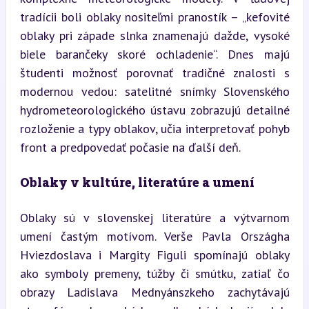
tradícii boli oblaky nositeľmi pranostík – „kefovité 
oblaky pri západe slnka znamenajú dažde, vysoké 
biele barančeky skoré ochladenie“. Dnes majú 
študenti možnosť porovnať tradičné znalosti s 
modernou vedou: satelitné snímky Slovenského 
hydrometeorologického ústavu zobrazujú detailné 
rozloženie a typy oblakov, učia interpretovať pohyb 
front a predpovedať počasie na ďalší deň.
Oblaky v kultúre, literatúre a umení
Oblaky sú v slovenskej literatúre a výtvarnom 
umení častým motívom. Verše Pavla Országha 
Hviezdoslava i Margity Figuli spomínajú oblaky 
ako symboly premeny, túžby či smútku, zatiaľ čo 
obrazy Ladislava Mednyánszkeho zachytávajú 