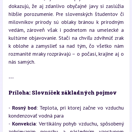
dokazujú, že aj zdanlivo obyčajné javy si zaslúžia 
hlbšie porozumenie. Pre slovenských študentov či 
milovníkov prírody sú oblaky bránou k prírodným 
vedám, zároveň však i podnetom na umelecké a 
kultúrne objavovanie. Stačí na chvíľu zdvihnúť zrak 
k oblohe a zamyslieť sa nad tým, čo všetko nám 
rozmanité mraky rozprávajú – o počasí, krajine aj o 
nás samých.
---
Príloha: Slovníček základných pojmov
- 
Rosný bod
: Teplota, pri ktorej začne vo vzduchu 
kondenzovať vodná para

- 
Konvekcia
: Vertikálny pohyb vzduchu, spôsobený 
zohrievaním povrchu a následným vzostupom 