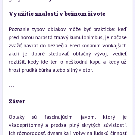
Využitie znalostí v bežnom živote
Poznanie typov oblakov môže byť praktické: keď 
pred horou narastá tmavý kumulonimbus, je načase 
zvážiť návrat do bezpečia. Pred konaním vonkajších 
akcií je dobré sledovať oblačný vývoj; vedieť 
rozlíšiť, kedy ide len o neškodnú kupu a kedy už 
hrozí prudká búrka alebo silný vietor.
---
Záver
Oblaky sú fascinujúcim javom, ktorý je 
všadeprítomný a predsa plný skrytých súvislostí. 
Ich rôznorodosť, dynamika i vplyv na ľudskú činnosť 