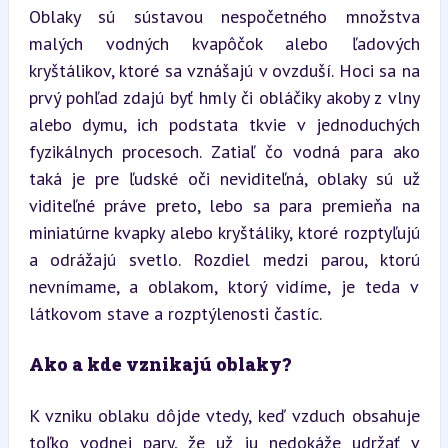
Oblaky sú sústavou nespočetného množstva 
malých vodných kvapôčok alebo ľadových 
kryštálikov, ktoré sa vznášajú v ovzduší. Hoci sa na 
prvý pohľad zdajú byť hmly či obláčiky akoby z vlny 
alebo dymu, ich podstata tkvie v jednoduchých 
fyzikálnych procesoch. Zatiaľ čo vodná para ako 
taká je pre ľudské oči neviditeľná, oblaky sú už 
viditeľné práve preto, lebo sa para premieňa na 
miniatúrne kvapky alebo kryštáliky, ktoré rozptyľujú 
a odrážajú svetlo. Rozdiel medzi parou, ktorú 
nevnímame, a oblakom, ktorý vidíme, je teda v 
látkovom stave a rozptýlenosti častíc.
Ako a kde vznikajú oblaky?
K vzniku oblaku dôjde vtedy, keď vzduch obsahuje 
toľko vodnej pary, že už ju nedokáže udržať v 