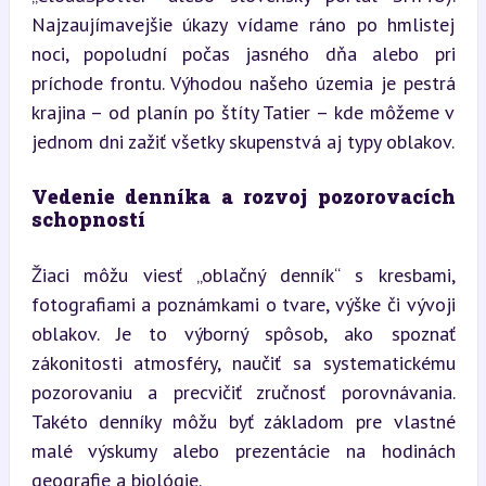
Najzaujímavejšie úkazy vídame ráno po hmlistej 
noci, popoludní počas jasného dňa alebo pri 
príchode frontu. Výhodou našeho územia je pestrá 
krajina – od planín po štíty Tatier – kde môžeme v 
jednom dni zažiť všetky skupenstvá aj typy oblakov.
Vedenie denníka a rozvoj pozorovacích 
schopností
Žiaci môžu viesť „oblačný denník“ s kresbami, 
fotografiami a poznámkami o tvare, výške či vývoji 
oblakov. Je to výborný spôsob, ako spoznať 
zákonitosti atmosféry, naučiť sa systematickému 
pozorovaniu a precvičiť zručnosť porovnávania. 
Takéto denníky môžu byť základom pre vlastné 
malé výskumy alebo prezentácie na hodinách 
geografie a biológie.