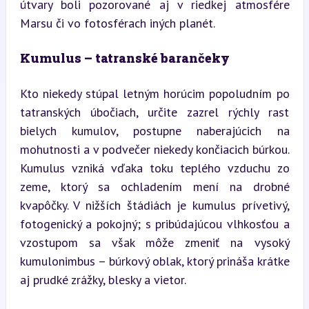
útvary boli pozorované aj v riedkej atmosfére 
Marsu či vo fotosférach iných planét.
Kumulus – tatranské barančeky
Kto niekedy stúpal letným horúcim popoludním po 
tatranských úbočiach, určite zazrel rýchly rast 
bielych kumulov, postupne naberajúcich na 
mohutnosti a v podvečer niekedy končiacich búrkou. 
Kumulus vzniká vďaka toku teplého vzduchu zo 
zeme, ktorý sa ochladením mení na drobné 
kvapôčky. V nižších štádiách je kumulus prívetivý, 
fotogenický a pokojný; s pribúdajúcou vlhkosťou a 
vzostupom sa však môže zmeniť na vysoký 
kumulonimbus – búrkový oblak, ktorý prináša krátke 
aj prudké zrážky, blesky a vietor.