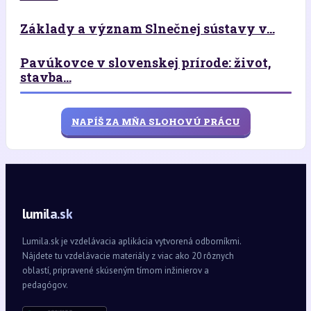
Základy a význam Slnečnej sústavy v...
Pavúkovce v slovenskej prírode: život,
stavba...
NAPÍŠ ZA MŇA SLOHOVÚ PRÁCU
lumila.sk
Lumila.sk je vzdelávacia aplikácia vytvorená odborníkmi.
Nájdete tu vzdelávacie materiály z viac ako 20 rôznych
oblastí, pripravené skúseným tímom inžinierov a
pedagógov.