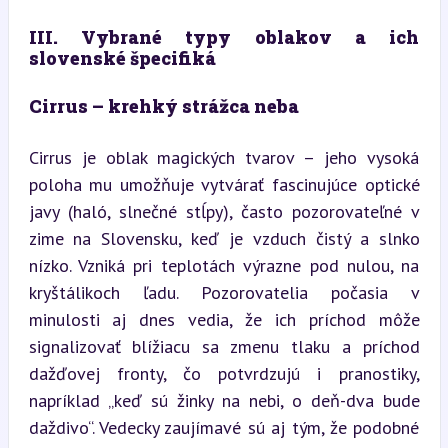
III. Vybrané typy oblakov a ich 
slovenské špecifiká
Cirrus – krehký strážca neba
Cirrus je oblak magických tvarov – jeho vysoká 
poloha mu umožňuje vytvárať fascinujúce optické 
javy (haló, slnečné stĺpy), často pozorovateľné v 
zime na Slovensku, keď je vzduch čistý a slnko 
nízko. Vzniká pri teplotách výrazne pod nulou, na 
kryštálikoch ľadu. Pozorovatelia počasia v 
minulosti aj dnes vedia, že ich príchod môže 
signalizovať blížiacu sa zmenu tlaku a príchod 
dažďovej fronty, čo potvrdzujú i pranostiky, 
napríklad „keď sú žinky na nebi, o deň-dva bude 
daždivo“. Vedecky zaujímavé sú aj tým, že podobné 