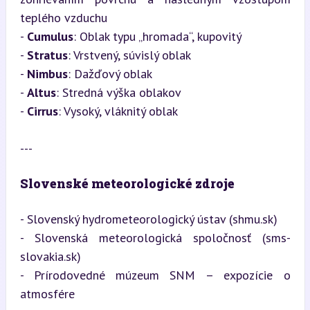
teplého vzduchu

- 
Cumulus
: Oblak typu „hromada“, kupovitý

- 
Stratus
: Vrstvený, súvislý oblak

- 
Nimbus
: Dažďový oblak

- 
Altus
: Stredná výška oblakov

- 
Cirrus
: Vysoký, vláknitý oblak
---
Slovenské meteorologické zdroje
- Slovenský hydrometeorologický ústav (shmu.sk)

- Slovenská meteorologická spoločnosť (sms-
slovakia.sk)

- Prírodovedné múzeum SNM – expozície o 
atmosfére