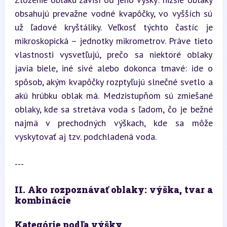
obsahujú prevažne vodné kvapôčky, vo vyšších sú 
už ľadové kryštáliky. Veľkosť týchto častíc je 
mikroskopická – jednotky mikrometrov. Práve tieto 
vlastnosti vysvetľujú, prečo sa niektoré oblaky 
javia biele, iné sivé alebo dokonca tmavé: ide o 
spôsob, akým kvapôčky rozptyľujú slnečné svetlo a 
akú hrúbku oblak má. Medzistupňom sú zmiešané 
oblaky, kde sa stretáva voda s ľadom, čo je bežné 
najmä v prechodných výškach, kde sa môže 
vyskytovať aj tzv. podchladená voda.
---
II. Ako rozpoznávať oblaky: výška, tvar a 
kombinácie
Kategórie podľa výšky