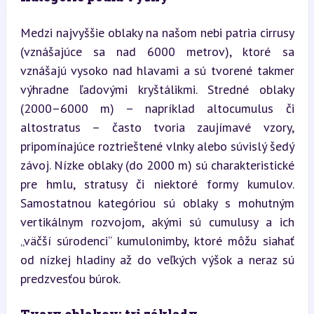
Medzi najvyššie oblaky na našom nebi patria cirrusy 
(vznášajúce sa nad 6000 metrov), ktoré sa 
vznášajú vysoko nad hlavami a sú tvorené takmer 
výhradne ľadovými kryštálikmi. Stredné oblaky 
(2000–6000 m) – napríklad altocumulus či 
altostratus – často tvoria zaujímavé vzory, 
pripomínajúce roztrieštené vlnky alebo súvislý šedý 
závoj. Nízke oblaky (do 2000 m) sú charakteristické 
pre hmlu, stratusy či niektoré formy kumulov. 
Samostatnou kategóriou sú oblaky s mohutným 
vertikálnym rozvojom, akými sú cumulusy a ich 
„väčší súrodenci“ kumulonimby, ktoré môžu siahať 
od nízkej hladiny až do veľkých výšok a neraz sú 
predzvesťou búrok.