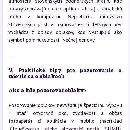
atmosféru slovenských podhorských krajín, kde 
oblaky zohrávajú nielen optickú, ale aj dramatickú 
úlohu v kompozícii. Nepreberné množstvo 
slovenských prísloví, rýmovačiek či detských hier 
vychádza z opisov oblakov, kde vystupujú ako 
symbol pominuteľnosti i večnej obnovy.
---
V. Praktické tipy pre pozorovanie a 
učenie sa o oblakoch
Ako a kde pozorovať oblaky?
Pozorovanie oblakov nevyžaduje špeciálnu výbavu 
– stačí otvorené oko, zvedavosť a občas 
fotoaparát či aplikácia v mobile (napríklad 
„CloudSpotter“ alebo slovenský portál SHMÚ). 