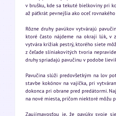
v brušku, kde sa tekuté bielkoviny pri 
až päťkrát pevnejšia ako oceľ rovnakého 
Rôzne druhy pavúkov vytvárajú pavučiny
ktoré často nájdeme na okraji lúk, v 
vytvára križiak pestrý, ktorého siete m
z čeľade slíniakovitých tvoria nepravide
druhy spriadajú pavučinu v podobe lievi
Pavučina slúži predovšetkým na lov potr
stavbe kokónov na vajíčka, pri vytváran
dokonca pri obrane pred predátormi. Na
na nové miesta, pričom niektoré môžu pr
Zaujímavosťou je, že pavúky svoje sie