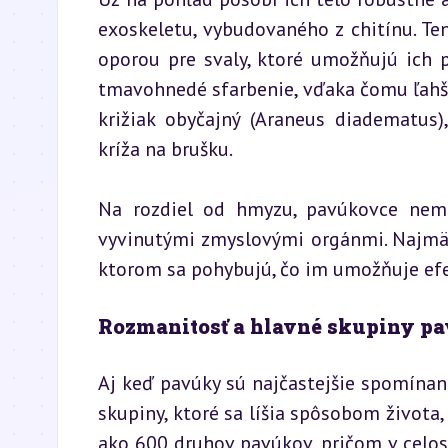
exoskeletu, vybudovaného z chitínu. Ten
oporou pre svaly, ktoré umožňujú ich p
tmavohnedé sfarbenie, vďaka čomu ľahši
križiak obyčajný (Araneus diadematus)
kríža na brušku.
Na rozdiel od hmyzu, pavúkovce nemaj
vyvinutými zmyslovými orgánmi. Najmä p
ktorom sa pohybujú, čo im umožňuje efe
Rozmanitosť a hlavné skupiny p
Aj keď pavúky sú najčastejšie spomínaní
skupiny, ktoré sa líšia spôsobom života,
ako 600 druhov pavúkov, pričom v celos