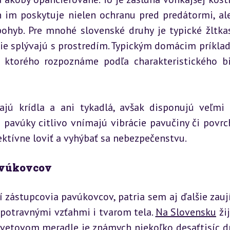
 im poskytuje nielen ochranu pred predátormi, ale 
ohyb. Pre mnohé slovenské druhy je typické žltkas
e splývajú s prostredím. Typickým domácim príklad
, ktorého rozpoznáme podľa charakteristického bi
ú krídla a ani tykadlá, avšak disponujú veľmi 
avúky citlivo vnímajú vibrácie pavučiny či povrch
ktívne loviť a vyhýbať sa nebezpečenstvu.
avúkovcov
 zástupcovia pavúkovcov, patria sem aj ďalšie zauj
 potravnými vzťahmi i tvarom tela. 
Na Slovensku
 ži
vetovom meradle je známych niekoľko desaťtisíc dr