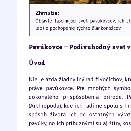
Zhrnutie:
Objavte fascinujúci svet pavúkovcov, ich 
lepšie pochopenie týchto článkonožcov.
Pavúkovce – Podivuhodný svet v
Úvod
Nie je azda žiadny iný rad živočíchov, k
práve pavúkovce. Pre mnohých symbol 
dokonalého prispôsobenia prírode. P
(Arthropoda), kde ich radíme spolu s hm
spôsob života ich od ostatných výraz
pavúky, no ich príbuznými sú aj štíry, kos