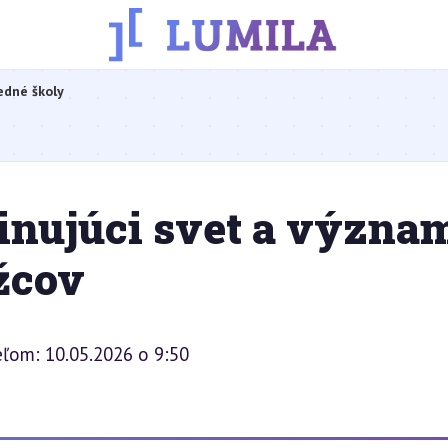
edné školy
inujúci svet a význa
žcov
eľom: 10.05.2026 o 9:50