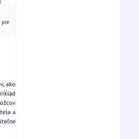
 pre
, ako 
íklad 
ožcov 
ela a 
teľne 