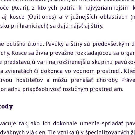
če (Acari), z ktorých patria k najvýznamnejším kl
j kosce (Opiliones) a v južnejších oblastiach (na
u pri hraniciach) sa dajú nájsť aj štíry.
e odlišnú úlohu. Pavúky a štíry sú predovšetkým dr
chy. Kosce sa živia prevažne rozkladajúcou sa organ
 predstavujú vari najrozšírenejšiu skupinu pavúkov
na zvieratách či dokonca vo vodnom prostredí. Klieš
rvou hostiteľov a môžu prenášať choroby. Práve
oriadnu prispôsobivosť rozličným prostrediam.
írody
cuje tak, ako ich dokonalé umenie spriadať pavu
ábnych vlákien. Tie vznikajú v špecializovaných žľ