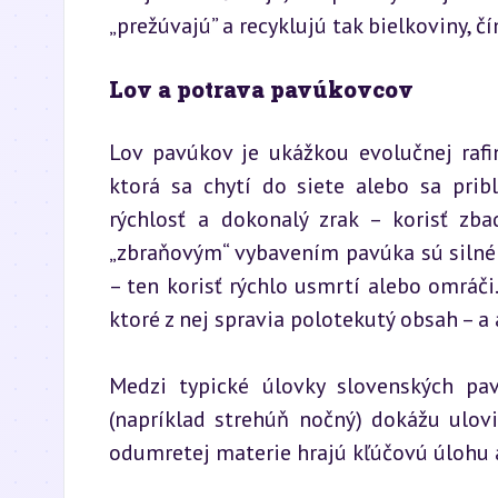
„prežúvajú” a recyklujú tak bielkoviny,
Lov a potrava pavúkovcov
Lov pavúkov je ukážkou evolučnej rafin
ktorá sa chytí do siete alebo sa pribl
rýchlosť a dokonalý zrak – korisť zba
„zbraňovým“ vybavením pavúka sú silné hr
– ten korisť rýchlo usmrtí alebo omráči.
ktoré z nej spravia polotekutý obsah – a 
Medzi typické úlovky slovenských pav
(napríklad strehúň nočný) dokážu ulovi
odumretej materie hrajú kľúčovú úlohu a