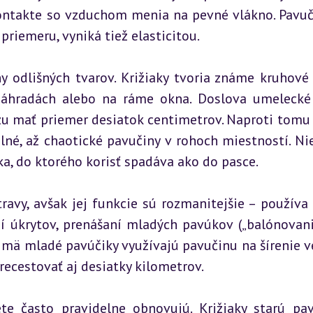
kontakte so vzduchom menia na pevné vlákno. Pavuči
priemeru, vyniká tiež elasticitou.
 odlišných tvarov. Križiaky tvoria známe kruhové s
záhradách alebo na ráme okna. Doslova umelecké 
ôžu mať priemer desiatok centimetrov. Naproti tomu 
lné, až chaotické pavučiny v rohoch miestností. Nie
ka, do ktorého korisť spadáva ako do pasce.
avy, avšak jej funkcie sú rozmanitejšie – používa s
í úkrytov, prenášaní mladých pavúkov („balónovanie“
jmä mladé pavúčiky využívajú pavučinu na šírenie v
ecestovať aj desiatky kilometrov.
te často pravidelne obnovujú. Križiaky starú pav