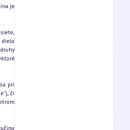
na je 
iete, 
dielo 
druhy 
ktoré 
a pri 
), či 
etrom 
učinu 