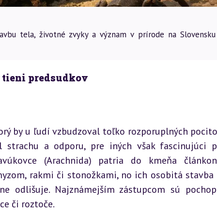
stavbu tela, životné zvyky a význam v prírode na Slovensku
 tieni predsudkov
torý by u ľudí vzbudzoval toľko rozporuplných pocitov
strachu a odporu, pre iných však fascinujúci pr
avúkovce (Arachnida) patria do kmeňa článkon
yzom, rakmi či stonožkami, no ich osobitá stavba t
ne odlišuje. Najznámejším zástupcom sú pochopi
ce či roztoče.