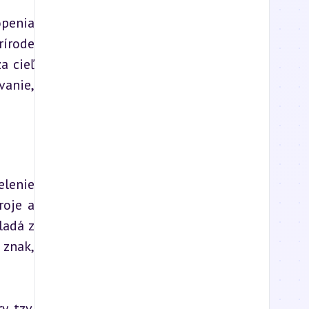
penia 
írode 
 cieľ 
anie, 
lenie 
oje a 
adá z 
znak, 
 tzv. 