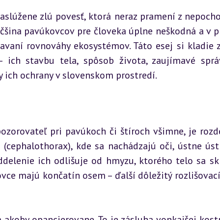
slúžene zlú povesť, ktorá neraz pramení z nepocho
väčšina pavúkovcov pre človeka úplne neškodná a v pr
vaní rovnováhy ekosystémov. Táto esej si kladie za
 ich stavbu tela, spôsob života, zaujímavé správ
y ich ochrany v slovenskom prostredí.
ozorovateľ pri pavúkoch či štíroch všimne, je rozde
 (cephalothorax), kde sa nachádzajú oči, ústne ústr
delenie ich odlišuje od hmyzu, ktorého telo sa skl
ovce majú končatín osem – ďalší dôležitý rozlišovací 
akoby opancierovane. To je zásluha vonkajšej kostry,