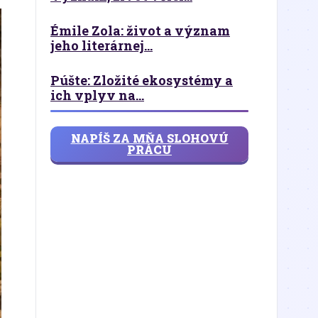
Émile Zola: život a význam
jeho literárnej...
Púšte: Zložité ekosystémy a
ich vplyv na...
NAPÍŠ ZA MŇA SLOHOVÚ
PRÁCU