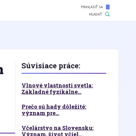
PRIHLÁSIŤ SA
HĽADAŤ
m
Súvisiace práce:
Vlnové vlastnosti svetla:
Základné fyzikálne...
Prečo sú hady dôležité:
význam pre...
Včelárstvo na Slovensku:
Význam, život včiel...