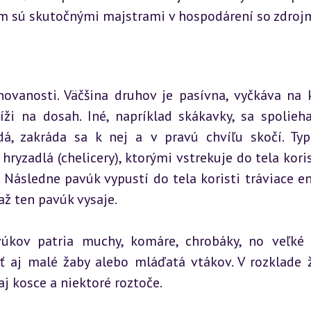
 čím sú skutočnými majstrami v hospodárení so zdrojm
ovanosti. Väčšina druhov je pasívna, vyčkáva na ko
íži na dosah. Iné, napríklad skákavky, sa spolieha
dá, zakráda sa k nej a v pravú chvíľu skočí. Typ
yzadlá (chelicery), ktorými vstrekuje do tela korist
 Následne pavúk vypustí do tela koristi tráviace en
až ten pavúk vysaje.
úkov patria muchy, komáre, chrobáky, no veľké 
ť aj malé žaby alebo mláďatá vtákov. V rozklade ži
j kosce a niektoré roztoče.