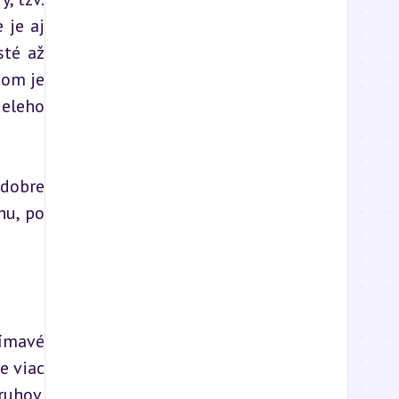
je aj 
té až 
om je 
eleho 
dobre 
u, po 
ímavé 
je viac 
uhov. 