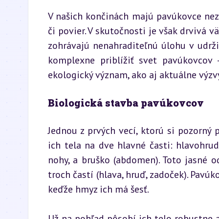
V našich končinách majú pavúkovce neza
či povier. V skutočnosti je však drvivá 
zohrávajú nenahraditeľnú úlohu v udržia
komplexne priblížiť svet pavúkovcov –
ekologický význam, ako aj aktuálne výzv
Biologická stavba pavúkovcov
Jednou z prvých vecí, ktorú si pozorný p
ich tela na dve hlavné časti: hlavohrud
nohy, a bruško (abdomen). Toto jasné od
troch častí (hlava, hruď, zadoček). Pavúk
keďže hmyz ich má šesť.
Už na pohľad pôsobí ich telo robustne a 