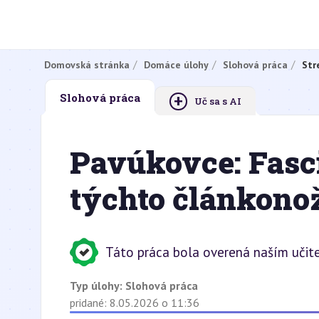
Domovská stránka
Domáce úlohy
Slohová práca
Str
+
Slohová práca
Uč sa s AI
Pavúkovce: Fasc
týchto článkono
Táto práca bola overená naším učit
Typ úlohy:
Slohová práca
pridané: 8.05.2026 o 11:36