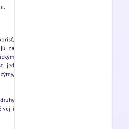
i.
risť, 
jú na 
ickým 
i jed 
zýmy, 
druhy 
vej i 