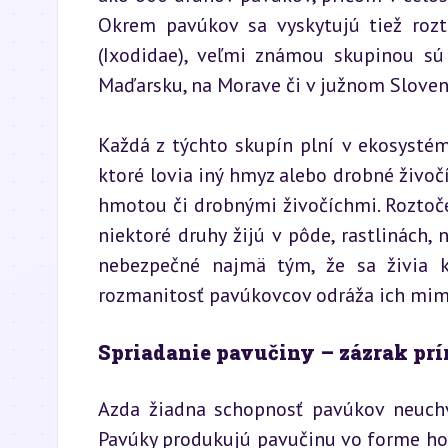
Okrem pavúkov sa vyskytujú tiež rozto
(Ixodidae), veľmi známou skupinou sú a
Maďarsku, na Morave či v južnom Slovensk
Každá z týchto skupín plní v ekosystém
ktoré lovia iný hmyz alebo drobné živočí
hmotou či drobnými živočíchmi. Roztoče
niektoré druhy žijú v pôde, rastlinách, 
nebezpečné najmä tým, že sa živia k
rozmanitosť pavúkovcov odráža ich mim
Spriadanie pavučiny – zázrak pr
Azda žiadna schopnosť pavúkov neuchva
Pavúky produkujú pavučinu vo forme hodv