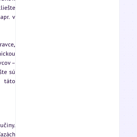
iešte 
pr. v 
avce, 
ickou 
cov – 
te sú 
 táto 
činy. 
azách 