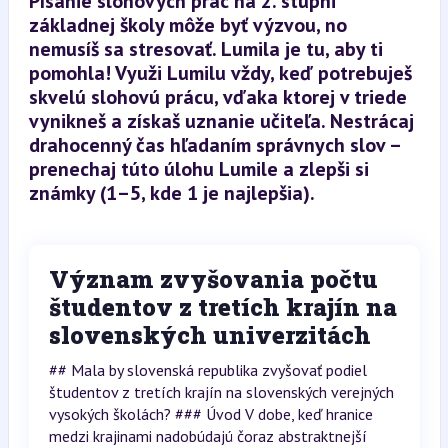
Písanie slohových prác na 2. stupni
základnej školy môže byť výzvou, no
nemusíš sa stresovať. Lumila je tu, aby ti
pomohla! Využi Lumilu vždy, keď potrebuješ
skvelú slohovú prácu, vďaka ktorej v triede
vynikneš a získaš uznanie učiteľa. Nestrácaj
drahocenný čas hľadaním správnych slov –
prenechaj túto úlohu Lumile a zlepši si
známky (1–5, kde 1 je najlepšia).
Význam zvyšovania počtu
študentov z tretích krajín na
slovenských univerzitách
## Mala by slovenská republika zvyšovať podiel
študentov z tretích krajín na slovenských verejných
vysokých školách? ### Úvod V dobe, keď hranice
medzi krajinami nadobúdajú čoraz abstraktnejší