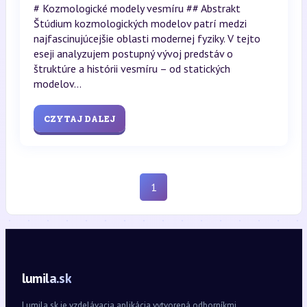
# Kozmologické modely vesmíru ## Abstrakt
Štúdium kozmologických modelov patrí medzi
najfascinujúcejšie oblasti modernej fyziky. V tejto
eseji analyzujem postupný vývoj predstáv o
štruktúre a histórii vesmíru – od statických
modelov...
CZYTAJ DALEJ
1
lumila.sk
Lumila.sk je vzdelávacia aplikácia vytvorená odborníkmi.