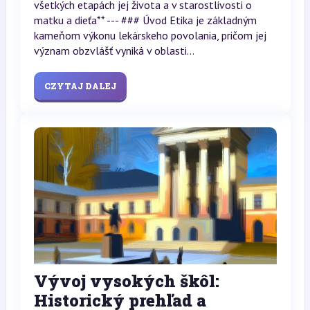
všetkých etapách jej života a v starostlivosti o
matku a dieťa** --- ### Úvod Etika je základným
kameňom výkonu lekárskeho povolania, pričom jej
význam obzvlášť vyniká v oblasti...
CZYTAJ DALEJ
Vývoj vysokých škôl:
Historický prehľad a