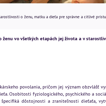
rostlivosti o ženu, matku a dieťa pre správne a citlivé príst
o ženu vo všetkých etapách jej života a v starostlivo
árskeho povolania, pričom jej význam obzvlášť vyn
ieťa. Osobitosti fyziologického, psychického a sociá
pecifiká dôstojnosti a zraniteľnosti dieťaťa, vytv