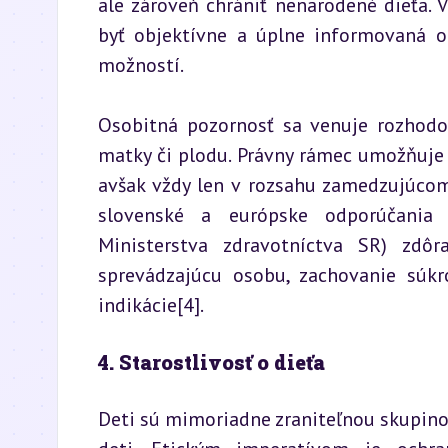
ale zároveň chrániť nenarodené dieťa.
byť objektívne a úplne informovaná o 
možností.
Osobitná pozornosť sa venuje rozhodov
matky či plodu. Právny rámec umožňuje 
avšak vždy len v rozsahu zamedzujúcom
slovenské a európske odporúčania (
Ministerstva zdravotníctva SR) zdôr
sprevádzajúcu osobu, zachovanie súkr
indikácie[4].
4. Starostlivosť o dieťa
Deti sú mimoriadne zraniteľnou skupinou