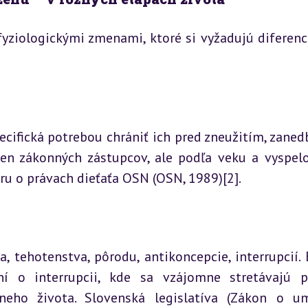
fyziologickými zmenami, ktoré si vyžadujú diferenc
ecifická potrebou chrániť ich pred zneužitím, zaned
len zákonných zástupcov, ale podľa veku a vyspelos
ru o právach dieťaťa OSN (OSN, 1989)[2].
 tehotenstva, pôrodu, antikoncepcie, interrupcií. E
í o interrupcii, kde sa vzájomne stretávajú pr
eho života. Slovenská legislatíva (Zákon o u