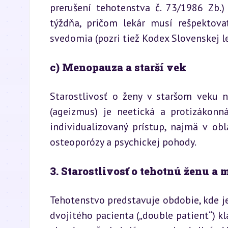
prerušení tehotenstva č. 73/1986 Zb.
týždňa, pričom lekár musí rešpektova
svedomia (pozri tiež Kodex Slovenskej l
c) Menopauza a starší vek
Starostlivosť o ženy v staršom veku n
(ageizmus) je neetická a protizákonn
individualizovaný prístup, najmä v obl
osteoporózy a psychickej pohody.
3. Starostlivosť o tehotnú ženu a
Tehotenstvo predstavuje obdobie, kde je
dvojitého pacienta („double patient“) kl