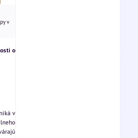
upy v
sti o 
iká v 
lneho 
árajú 