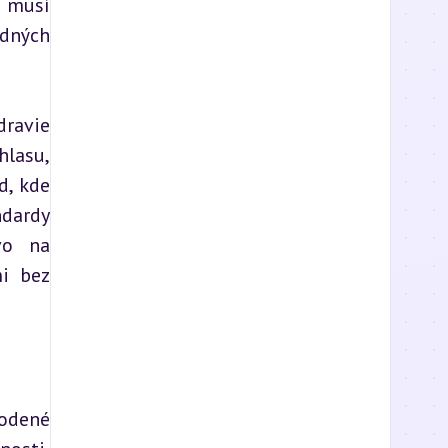
 musí 
dných 
ravie 
lasu, 
, kde 
ardy 
vo na 
i bez 
odené 