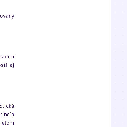
ovaný 
baním 
ti aj 
tická 
incíp 
melom 