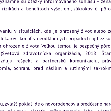
 Významné sú otázky informovaného súhlasu – žena
rizikách a benefitoch vyšetrení, zákrokov či pôro
aniu v situáciách, kde je ohrozený život alebo zd
lekárovi konať v neodkladných prípadoch aj bez súh
 ohrozenie života. Veľkou témou je bezpečný pôrod
Svetová zdravotnícka organizácia, 2018; Štand
azňujú rešpekt a partnerskú komunikáciu, prá
omia, ochranu pred násilím a rutinnými zákrokm
, zvlášť pokiaľ ide o novorodencov a predčasne nar