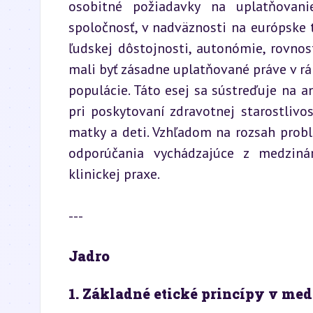
osobitné požiadavky na uplatňovanie
spoločnosť, v nadväznosti na európske t
ľudskej dôstojnosti, autonómie, rovnost
mali byť zásadne uplatňované práve v rám
populácie. Táto esej sa sústreďuje na an
pri poskytovaní zdravotnej starostlivos
matky a deti. Vzhľadom na rozsah probl
odporúčania vychádzajúce z medziná
klinickej praxe.
---
Jadro
1. Základné etické princípy v med