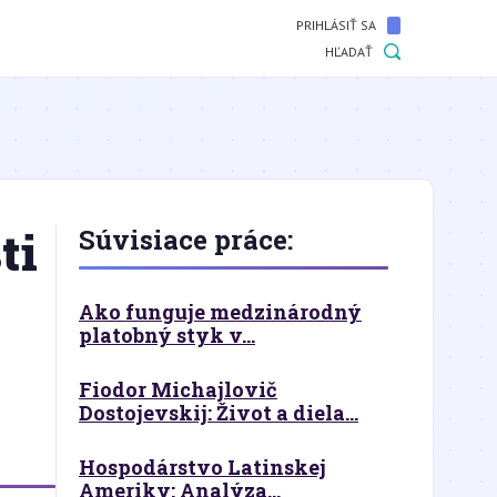
PRIHLÁSIŤ SA
HĽADAŤ
ti
Súvisiace práce:
Ako funguje medzinárodný
platobný styk v...
Fiodor Michajlovič
Dostojevskij: Život a diela...
Hospodárstvo Latinskej
Ameriky: Analýza...