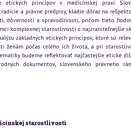
 etických princípov v medicínskej praxi. Slov
radície a právne predpisy, kladie dôraz na rešpekto
i, dôvernosti a spravodlivosti, pričom tieto hodno
ci komplexnej starostlivosti o najzraniteľnejšie sk
alýzu základných etických princípov, ktoré sú relev
ti ženám počas celého ich života, a pri starostlivo
ematiky budeme reflektovať najčastejšie etické dil
rodných dokumentov, slovenského právneho rám
icínskej starostlivosti