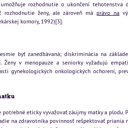
) umožňuje rozhodnutie o ukončení tehotenstva d
ť rozhodnutie ženy, ale zároveň má 
právo na
 vý
ekárskej komory, 1992)[3].
esmie byť zanedbávaná; diskriminácia na základe
á. Ženy v menopauze a seniorky vyžadujú empati
asti gynekologických onkologických ochorení, prev
 matku
 potrebné eticky vyvažovať záujmy matky a plodu. Pr
adie na zdravotníka povinnosť rešpektovať priania m