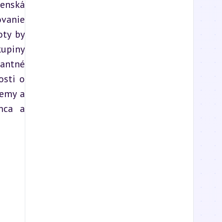
enská 
vanie 
ty by 
upiny 
antné 
sti o 
emy a 
ca a 