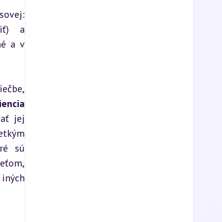
ovej: 
iť) a 
é a v 
ečbe, 
iencia
ť jej 
etkým 
ré sú 
ťom, 
iných 