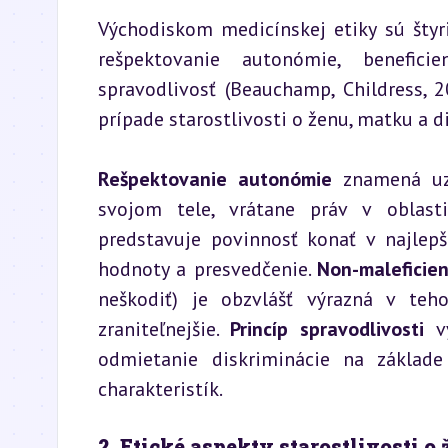
Východiskom medicínskej etiky sú štyr
rešpektovanie autonómie, beneficien
spravodlivosť (Beauchamp, Childress, 20
prípade starostlivosti o ženu, matku a d
Rešpektovanie autonómie
 znamená uzn
svojom tele, vrátane práv v oblasti
predstavuje povinnosť konať v najlepš
hodnoty a presvedčenie. 
Non-maleficien
neškodiť) je obzvlášť výrazná v teh
zraniteľnejšie. 
Princíp spravodlivosti
 v
odmietanie diskriminácie na základe
charakteristík.
2. Etické aspekty starostlivosti o