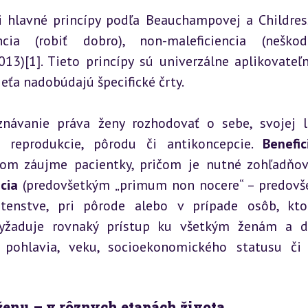
i hlavné princípy podľa Beauchampovej a Childress
cia (robiť dobro), non-maleficiencia (neškod
13)[1]. Tieto princípy sú univerzálne aplikovateľn
ieťa nadobúdajú špecifické črty.
ávanie práva ženy rozhodovať o sebe, svojej li
 reprodukcie, pôrodu či antikoncepcie. 
Benefic
om záujme pacientky, pričom je nutné zohľadňova
cia
 (predovšetkým „primum non nocere“ – predovš
otenstve, pri pôrode alebo v prípade osôb, kto
yžaduje rovnaký prístup ku všetkým ženám a de
 pohlavia, veku, socioekonomického statusu či 
 ženu – v rôznych etapách života