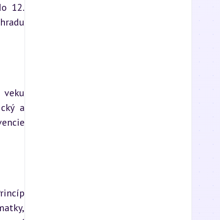
o 12. 
hradu 
 veku 
cký a 
encie 
incíp 
atky, 