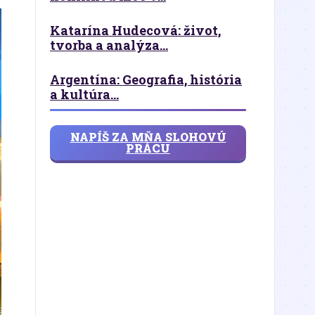
Katarína Hudecová: život,
tvorba a analýza...
Argentína: Geografia, história
a kultúra...
NAPÍŠ ZA MŇA SLOHOVÚ
PRÁCU