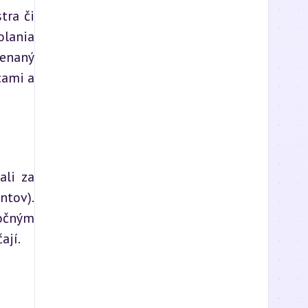
ra či 
lania 
naný 
ami a 
li za 
tov). 
očným 
ají.