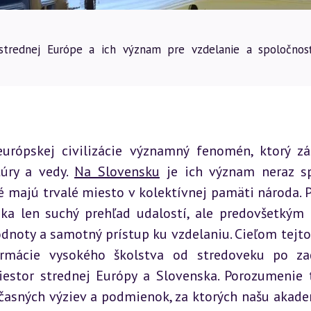
 strednej Európe a ich význam pre vzdelanie a spoločnos
urópskej civilizácie významný fenomén, ktorý zá
úry a vedy. 
Na Slovensku
 je ich význam neraz sp
 majú trvalé miesto v kolektívnej pamäti národa. P
a len suchý prehľad udalostí, ale predovšetkým 
dnoty a samotný prístup ku vzdelaniu. Cieľom tejto 
ormácie vysokého školstva od stredoveku po zač
estor strednej Európy a Slovenska. Porozumenie 
časných výziev a podmienok, za ktorých našu akade