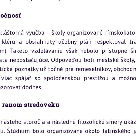
ločnosť
áštorná výučba – školy organizované rímskokatol
 kléru a obsiahnutý učebný plán rešpektoval tra
m). Takéto vzdelávanie však nebolo prístupné ši
stá nepostačujúce. Odpoveďou boli mestské školy, 
tické poznatky užitočné pre remeselníkov, obchodní
z viac spájať so spoločenskou prestížou a možno
ozorovať dodnes.
v ranom stredoveku
steho storočia a následné filozofické smery ukázal
oju. Štúdium bolo organizované okolo latinského ja