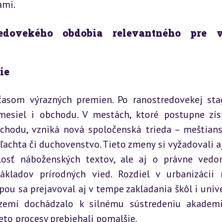
ami.
redovekého obdobia relevantného pre v
ie
asom výrazných premien. Po ranostredovekej stag
esiel i obchodu. V mestách, ktoré postupne získ
chodu, vzniká nová spoločenská trieda – meštianst
achta či duchovenstvo. Tieto zmeny si vyžadovali aj
losť náboženských textov, ale aj o právne vedom
ákladov prírodných vied. Rozdiel v urbanizácii 
u sa prejavoval aj v tempe zakladania škôl i univer
emí dochádzalo k silnému sústredeniu akademic
ieto procesy prebiehali pomalšie.