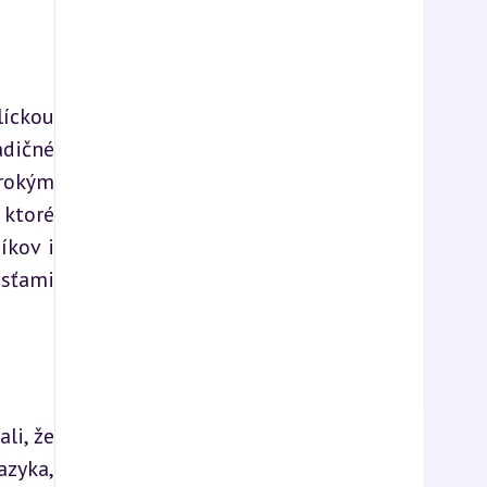
íckou 
dičné 
rokým 
ktoré 
kov i 
sťami 
i, že 
zyka, 