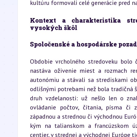
kultúru formovali celé generácie pred n
Kontext a charakteristika st
vysokých škôl
Spoločenské a hospodárske pozad
Obdobie vrcholného stredoveku bolo č
nastáva oživenie miest a rozmach rem
autonómiu a stávali sa strediskami ob
odlišnými potrebami než bola tradičná šľ
druh vzdelanosti: už nešlo len o zna
ovládanie počtov, čítania, písma či z
západnou a strednou či východnou Európo
kým na talianskom a francúzskom úz
centier, v strednej a východnej Európe t