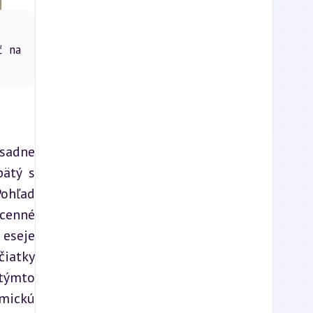
ť na
sadne 
ätý s 
ohľad 
cenné 
eseje 
iatky 
týmto 
mickú 