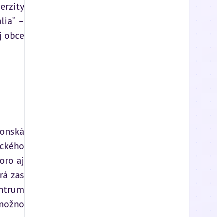
rzity 
ia“ – 
 obce 
onská 
ckého 
ro aj 
á zas 
ntrum 
ožno 