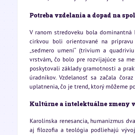
Potreba vzdelania a dopad na spo
V ranom stredoveku bola dominantná kl
cirkvou boli orientované na prípravu
„sedmero umení“ (trivium a quadriviu
vrstvám, čo bolo pre rozvíjajúce sa me
poskytovali základy gramotnosti a prak
úradníkov. Vzdelanosť sa začala čora
uplatnenia, čo je trend, ktorý môžeme p
Kultúrne a intelektuálne zmeny 
Karolínska renesancia, humanizmus dvaná
aj filozofia a teológia podliehajú výv