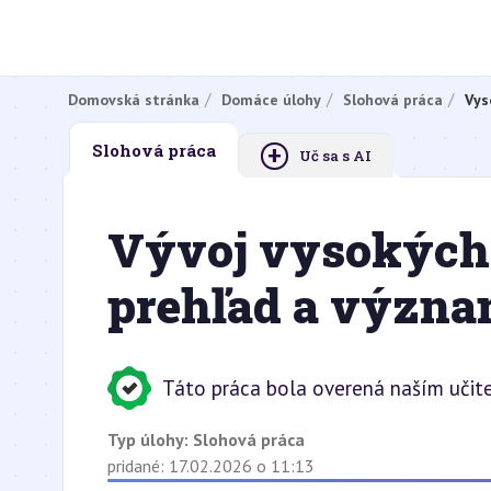
Domovská stránka
Domáce úlohy
Slohová práca
Vys
+
Slohová práca
Uč sa s AI
Vývoj vysokých 
prehľad a význa
Táto práca bola overená naším učit
Typ úlohy:
Slohová práca
pridané: 17.02.2026 o 11:13