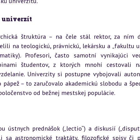
kú univerzitu.
 univerzít
chická štruktúra – na čele stál rektor, za ním d
elili na teologickú, právnickú, lekársku a „fakultu u
atiky). Profesori, často samotní vynikajúci ved
pinami študentov, z ktorých mnohí cestovali na
vzdelanie. Univerzity si postupne vybojovali auton
 pápež – to zaručovalo akademickú slobodu a špeci
 spoločenstvo od bežnej mestskej populácie.
ústnych prednášok („lectio“) a diskusií („disputat
i sa astronomické traktáty, filozofické spisy či p