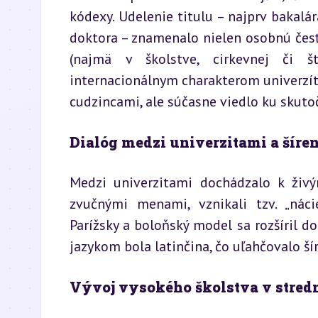
kódexy. Udelenie titulu – najprv bakalár
doktora – znamenalo nielen osobnú česť
(najmä v školstve, cirkevnej či š
internacionálnym charakterom univerzí
cudzincami, ale súčasne viedlo ku skut
Dialóg medzi univerzitami a šír
Medzi univerzitami dochádzalo k živý
zvučnými menami, vznikali tzv. „náci
Parížsky a boloňský model sa rozšíril do
jazykom bola latinčina, čo uľahčovalo š
Vývoj vysokého školstva v stred