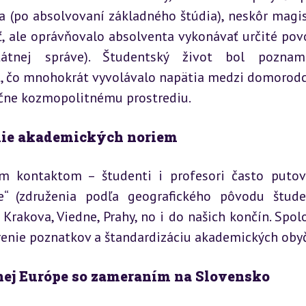
a (po absolvovaní základného štúdia), neskôr magist
, ale oprávňovalo absolventa vykonávať určité povo
tátnej správe). Študentský život bol pozname
t, čo mnohokrát vyvolávalo napätia medzi domorodc
očne kozmopolitnému prostrediu.
enie akademických noriem
m kontaktom – študenti i profesori často putova
e“ (združenia podľa geografického pôvodu študen
 Krakova, Viedne, Prahy, no i do našich končín. Spol
írenie poznatkov a štandardizáciu akademických obyč
nej Európe so zameraním na Slovensko