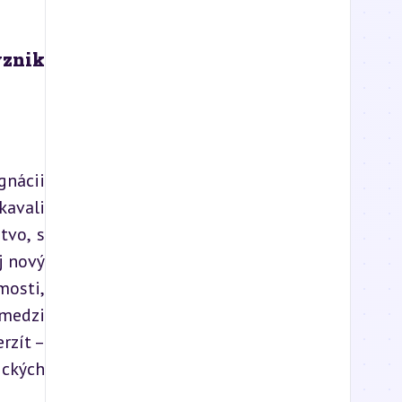
znik 
nácii 
avali 
vo, s 
 nový 
osti, 
medzi 
zít – 
kých 