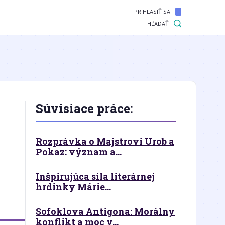
PRIHLÁSIŤ SA
HĽADAŤ
Súvisiace práce:
Rozprávka o Majstrovi Urob a
Pokaz: význam a...
Inšpirujúca sila literárnej
hrdinky Márie...
Sofoklova Antigona: Morálny
konflikt a moc v...