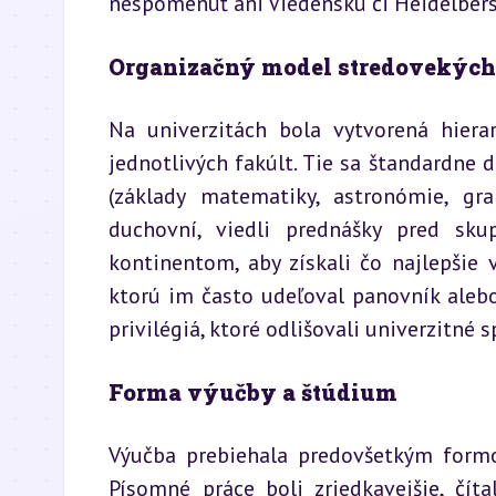
nespomenúť ani Viedenskú či Heidelbers
Organizačný model stredovekých
Na univerzitách bola vytvorená hierar
jednotlivých fakúlt. Tie sa štandardne d
(základy matematiky, astronómie, gram
duchovní, viedli prednášky pred sku
kontinentom, aby získali čo najlepšie 
ktorú im často udeľoval panovník alebo
privilégiá, ktoré odlišovali univerzitné
Forma výučby a štúdium
Výučba prebiehala predovšetkým formou 
Písomné práce boli zriedkavejšie, čítal