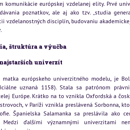
 komunikácie európskej vzdelanej elity. Prvé unive
ávania poznatkov, ale aj ako tzv. „studia general
cii vzdelanostných disciplín, budovaniu akademickej
.
ia, štruktúra a výučba
najstarších univerzít
o matka európskeho univerzitného modelu, je Bol
ficiálne uznaná 1158). Stala sa patrónom právni
celej Európe. Krátko na to vznikla Oxfordská a čosko
trovoch, v Paríži vznikla preslávená Sorbonna, ktor
ofie. Španielska Salamanka sa preslávila ako ce
. Medzi ďalšími významnými univerzitami nem