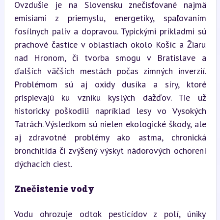
Ovzdušie je na Slovensku znečisťované najmä 
emisiami z priemyslu, energetiky, spaľovaním 
fosílnych palív a dopravou. Typickými príkladmi sú 
prachové častice v oblastiach okolo Košíc a Žiaru 
nad Hronom, či tvorba smogu v Bratislave a 
ďalších väčších mestách počas zimných inverzií. 
Problémom sú aj oxidy dusíka a síry, ktoré 
prispievajú ku vzniku kyslých dažďov. Tie už 
historicky poškodili napríklad lesy vo Vysokých 
Tatrách. Výsledkom sú nielen ekologické škody, ale 
aj zdravotné problémy ako astma, chronická 
bronchitída či zvýšený výskyt nádorových ochorení 
dýchacích ciest.
Znečistenie vody
Vodu ohrozuje odtok pesticídov z polí, úniky 