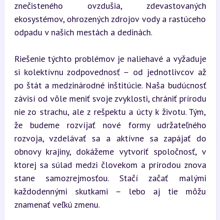
znečisteného ovzdušia, zdevastovaných 
ekosystémov, ohrozených zdrojov vody a rastúceho 
odpadu v našich mestách a dedinách.
Riešenie týchto problémov je naliehavé a vyžaduje 
si kolektívnu zodpovednosť – od jednotlivcov až 
po štát a medzinárodné inštitúcie. Naša budúcnosť 
závisí od vôle meniť svoje zvyklosti, chrániť prírodu 
nie zo strachu, ale z rešpektu a úcty k životu. Tým, 
že budeme rozvíjať nové formy udržateľného 
rozvoja, vzdelávať sa a aktívne sa zapájať do 
obnovy krajiny, dokážeme vytvoriť spoločnosť, v 
ktorej sa súlad medzi človekom a prírodou znova 
stane samozrejmosťou. Stačí začať malými 
každodennými skutkami – lebo aj tie môžu 
znamenať veľkú zmenu.