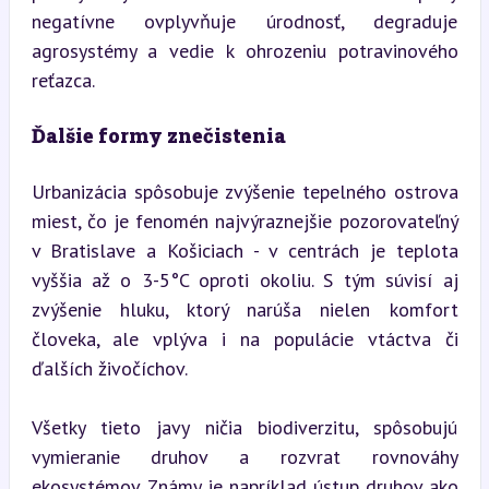
negatívne ovplyvňuje úrodnosť, degraduje 
agrosystémy a vedie k ohrozeniu potravinového 
reťazca.
Ďalšie formy znečistenia
Urbanizácia spôsobuje zvýšenie tepelného ostrova 
miest, čo je fenomén najvýraznejšie pozorovateľný 
v Bratislave a Košiciach - v centrách je teplota 
vyššia až o 3-5°C oproti okoliu. S tým súvisí aj 
zvýšenie hluku, ktorý narúša nielen komfort 
človeka, ale vplýva i na populácie vtáctva či 
ďalších živočíchov.
Všetky tieto javy ničia biodiverzitu, spôsobujú 
vymieranie druhov a rozvrat rovnováhy 
ekosystémov. Známy je napríklad ústup druhov ako 