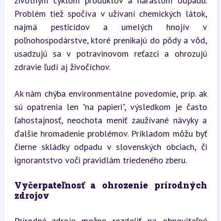
životným cyklom produktov a nárastom odpadu. 
Problém tiež spočíva v užívaní chemických látok, 
najmä pesticídov a umelých hnojív v 
poľnohospodárstve, ktoré prenikajú do pôdy a vôd, 
usadzujú sa v potravinovom reťazci a ohrozujú 
zdravie ľudí aj živočíchov.
Ak nám chýba environmentálne povedomie, príp. ak 
sú opatrenia len "na papieri", výsledkom je často 
ľahostajnosť, neochota meniť zaužívané návyky a 
ďalšie hromadenie problémov. Príkladom môžu byť 
čierne skládky odpadu v slovenských obciach, či 
ignorantstvo voči pravidlám triedeného zberu.
Vyčerpateľnosť a ohrozenie prírodných 
zdrojov
Prírodné zdroje možno rozdeliť na obnoviteľné 