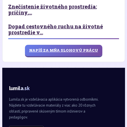
Znečistenie životného prostredia:
príčiny,...
Dopad cestovného ruchu na životné
prostredie v...
NAPÍŠ ZA MŇA SLOHOVÚ PRÁCU
lumila.sk
Lumila.sk je vzdelávacia aplikácia vytvorená odborníkmi.
Nájdete tu vzdelávacie materiály z viac ako 20 rôznych
oblastí, pripravené skúseným tímom inžinierov a
pedagógov.