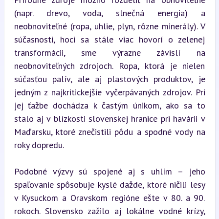
(napr. drevo, voda, slnečná energia) a 
neobnoviteľné (ropa, uhlie, plyn, rôzne minerály). V 
súčasnosti, hoci sa stále viac hovorí o zelenej 
transformácii, sme výrazne závislí na 
neobnoviteľných zdrojoch. Ropa, ktorá je nielen 
súčasťou palív, ale aj plastových produktov, je 
jedným z najkritickejšie vyčerpávaných zdrojov. Pri 
jej ťažbe dochádza k častým únikom, ako sa to 
stalo aj v blízkosti slovenskej hranice pri havárii v 
Maďarsku, ktoré znečistili pôdu a spodné vody na 
roky dopredu.
Podobné výzvy sú spojené aj s uhlím – jeho 
spaľovanie spôsobuje kyslé dažde, ktoré ničili lesy 
v Kysuckom a Oravskom regióne ešte v 80. a 90. 
rokoch. Slovensko zažilo aj lokálne vodné krízy, 