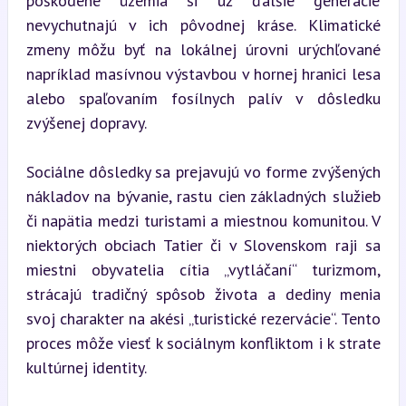
poškodené územia si už ďalšie generácie 
nevychutnajú v ich pôvodnej kráse. Klimatické 
zmeny môžu byť na lokálnej úrovni urýchľované 
napríklad masívnou výstavbou v hornej hranici lesa 
alebo spaľovaním fosílnych palív v dôsledku 
zvýšenej dopravy.
Sociálne dôsledky sa prejavujú vo forme zvýšených 
nákladov na bývanie, rastu cien základných služieb 
či napätia medzi turistami a miestnou komunitou. V 
niektorých obciach Tatier či v Slovenskom raji sa 
miestni obyvatelia cítia „vytláčaní“ turizmom, 
strácajú tradičný spôsob života a dediny menia 
svoj charakter na akési „turistické rezervácie“. Tento 
proces môže viesť k sociálnym konfliktom i k strate 
kultúrnej identity.