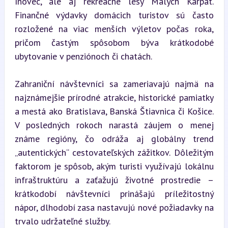
Inovec, ale aj rekreačné lesy Malých Karpát. 
Finančné výdavky domácich turistov sú často 
rozložené na viac menších výletov počas roka, 
pričom častým spôsobom býva krátkodobé 
ubytovanie v penziónoch či chatách.
Zahraniční návštevníci sa zameriavajú najmä na 
najznámejšie prírodné atrakcie, historické pamiatky 
a mestá ako Bratislava, Banská Štiavnica či Košice. 
V posledných rokoch narastá záujem o menej 
známe regióny, čo odráža aj globálny trend 
„autentických“ cestovateľských zážitkov. Dôležitým 
faktorom je spôsob, akým turisti využívajú lokálnu 
infraštruktúru a zaťažujú životné prostredie – 
krátkodobí návštevníci prinášajú príležitostný 
nápor, dlhodobí zasa nastavujú nové požiadavky na 
trvalo udržateľné služby.