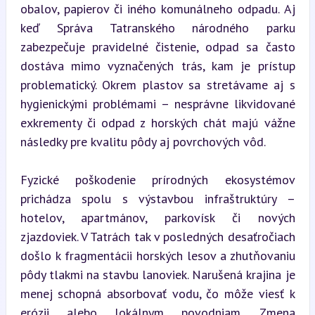
obalov, papierov či iného komunálneho odpadu. Aj 
keď Správa Tatranského národného parku 
zabezpečuje pravidelné čistenie, odpad sa často 
dostáva mimo vyznačených trás, kam je prístup 
problematický. Okrem plastov sa stretávame aj s 
hygienickými problémami – nesprávne likvidované 
exkrementy či odpad z horských chát majú vážne 
následky pre kvalitu pôdy aj povrchových vôd.
Fyzické poškodenie prírodných ekosystémov 
prichádza spolu s výstavbou infraštruktúry – 
hotelov, apartmánov, parkovísk či nových 
zjazdoviek. V Tatrách tak v posledných desaťročiach 
došlo k fragmentácii horských lesov a zhutňovaniu 
pôdy tlakmi na stavbu lanoviek. Narušená krajina je 
menej schopná absorbovať vodu, čo môže viesť k 
erózii alebo lokálnym povodniam. Zmena 