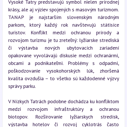
Vysoké Tatry predstavujú symbol nielen prírodnej 
krásy, ale aj výziev spojených s masovým turizmom. 
TANAP je najstarším slovenským národným 
parkom, ktorý každý rok navštevujú státisíce 
turistov. Konflikt medzi ochranou prírody a 
rozvojom turizmu je tu zreteľný: lyžiarske strediská 
či výstavba nových ubytovacích zariadení 
opakovane vyvolávajú diskusie medzi ochranármi, 
obcami a podnikateľmi. Problémy s odpadmi, 
poškodzovanie vysokohorských lúk, zhoršená 
kvalita ovzdušia – to všetko sú každodenné výzvy 
správy parku.
V Nízkych Tatrách podobne dochádza ku konfliktom 
medzi rozvojom infraštruktúry a ochranou 
biotopov. Rozširovanie lyžiarskych stredísk, 
výstavba hotelov či rozvoj cyklotrás často 