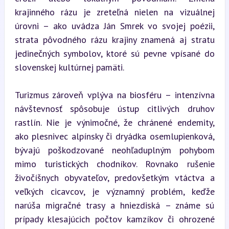
krajinného rázu je zreteľná nielen na vizuálnej 
úrovni – ako uvádza Ján Smrek vo svojej poézii, 
strata pôvodného rázu krajiny znamená aj stratu 
jedinečných symbolov, ktoré sú pevne vpísané do 
slovenskej kultúrnej pamäti.
Turizmus zároveň vplýva na biosféru – intenzívna 
návštevnosť spôsobuje ústup citlivých druhov 
rastlín. Nie je výnimočné, že chránené endemity, 
ako plesnivec alpínsky či dryádka osemlupienková, 
bývajú poškodzované neohľaduplným pohybom 
mimo turistických chodníkov. Rovnako rušenie 
živočíšnych obyvateľov, predovšetkým vtáctva a 
veľkých cicavcov, je významný problém, keďže 
narúša migračné trasy a hniezdiská – známe sú 
prípady klesajúcich počtov kamzíkov či ohrozené 