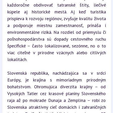
každoročne obdivovať tatranské štíty, liečivé 
kúpele aj historické mestá. Aj keď turistika 
prispieva k rozvoju regiónov, zvyšuje kvalitu života 
a podporuje miestnu zamestnanosť, prináša i 
environmentálne riziká. Na rozdiel od priemyslu či 
poľnohospodárstva sú dopady cestovného ruchu 
špecifické – často lokalizované, sezónne, no o to 
viac citeľné v prírodne vzácnych alebo citlivých 
lokalitách.
Slovenská republika, nachádzajúca sa v srdci 
Európy, je krajina s mimoriadnym prírodným 
bohatstvom. Ohromujúca diverzita krajiny – od 
Vysokých Tatier cez krasové planiny Slovenského 
raja až po mokrade Dunaja a Zemplína – robí zo 
Slovenska atraktívny cieľ domácich i zahraničných 