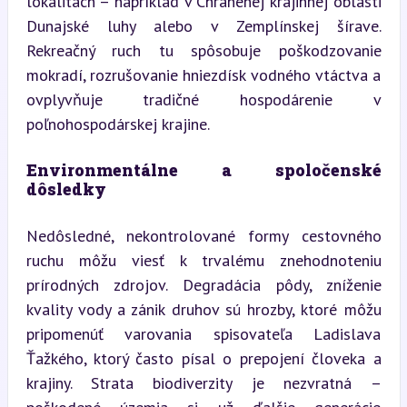
lokalitách – napríklad v Chránenej krajinnej oblasti 
Dunajské luhy alebo v Zemplínskej šírave. 
Rekreačný ruch tu spôsobuje poškodzovanie 
mokradí, rozrušovanie hniezdísk vodného vtáctva a 
ovplyvňuje tradičné hospodárenie v 
poľnohospodárskej krajine.
Environmentálne a spoločenské 
dôsledky 
Nedôsledné, nekontrolované formy cestovného 
ruchu môžu viesť k trvalému znehodnoteniu 
prírodných zdrojov. Degradácia pôdy, zníženie 
kvality vody a zánik druhov sú hrozby, ktoré môžu 
pripomenúť varovania spisovateľa Ladislava 
Ťažkého, ktorý často písal o prepojení človeka a 
krajiny. Strata biodiverzity je nezvratná – 