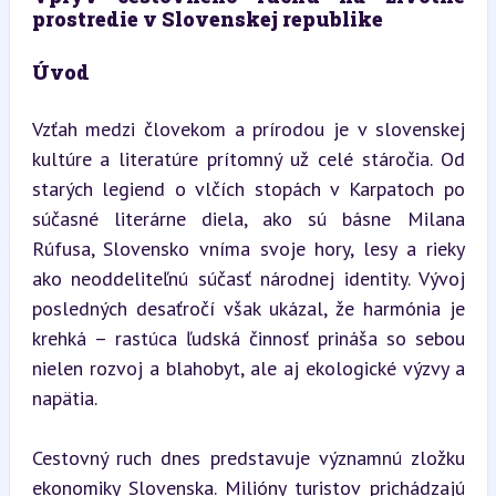
prostredie v Slovenskej republike
Úvod
Vzťah medzi človekom a prírodou je v slovenskej 
kultúre a literatúre prítomný už celé stáročia. Od 
starých legiend o vlčích stopách v Karpatoch po 
súčasné literárne diela, ako sú básne Milana 
Rúfusa, Slovensko vníma svoje hory, lesy a rieky 
ako neoddeliteľnú súčasť národnej identity. Vývoj 
posledných desaťročí však ukázal, že harmónia je 
krehká – rastúca ľudská činnosť prináša so sebou 
nielen rozvoj a blahobyt, ale aj ekologické výzvy a 
napätia.
Cestovný ruch dnes predstavuje významnú zložku 
ekonomiky Slovenska. Milióny turistov prichádzajú 