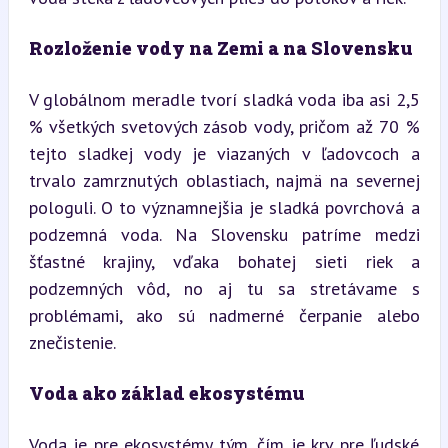
Rozloženie vody na Zemi a na Slovensku
V globálnom meradle tvorí sladká voda iba asi 2,5 
% všetkých svetových zásob vody, pričom až 70 % 
tejto sladkej vody je viazaných v ľadovcoch a 
trvalo zamrznutých oblastiach, najmä na severnej 
pologuli. O to významnejšia je sladká povrchová a 
podzemná voda. Na Slovensku patríme medzi 
šťastné krajiny, vďaka bohatej sieti riek a 
podzemných vôd, no aj tu sa stretávame s 
problémami, ako sú nadmerné čerpanie alebo 
znečistenie.
Voda ako základ ekosystému
Voda je pre ekosystémy tým, čím je krv pre ľudské 