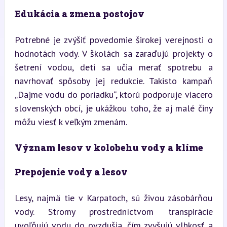
Edukácia a zmena postojov
Potrebné je zvýšiť povedomie širokej verejnosti o 
hodnotách vody. V školách sa zaraďujú projekty o 
šetrení vodou, deti sa učia merať spotrebu a 
navrhovať spôsoby jej redukcie. Takisto kampaň 
„Dajme vodu do poriadku“, ktorú podporuje viacero 
slovenských obcí, je ukážkou toho, že aj malé činy 
môžu viesť k veľkým zmenám.
Význam lesov v kolobehu vody a klíme
Prepojenie vody a lesov
Lesy, najmä tie v Karpatoch, sú živou zásobárňou 
vody. Stromy prostredníctvom transpirácie 
uvoľňujú vodu do ovzdušia, čím zvyšujú vlhkosť a 