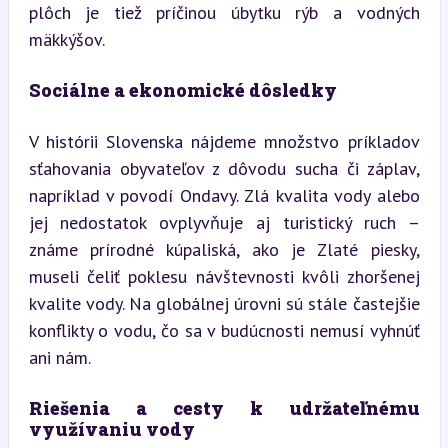
plôch je tiež príčinou úbytku rýb a vodných 
mäkkýšov.
Sociálne a ekonomické dôsledky
V histórii Slovenska nájdeme množstvo príkladov 
sťahovania obyvateľov z dôvodu sucha či záplav, 
napríklad v povodí Ondavy. Zlá kvalita vody alebo 
jej nedostatok ovplyvňuje aj turistický ruch – 
známe prírodné kúpaliská, ako je Zlaté piesky, 
museli čeliť poklesu návštevnosti kvôli zhoršenej 
kvalite vody. Na globálnej úrovni sú stále častejšie 
konflikty o vodu, čo sa v budúcnosti nemusí vyhnúť 
ani nám.
Riešenia a cesty k udržateľnému 
využívaniu vody