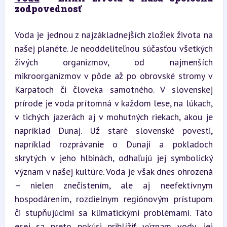
zodpovednosť
Voda je jednou z najzákladnejších zložiek života na 
našej planéte. Je neoddeliteľnou súčasťou všetkých 
živých organizmov, od najmenších 
mikroorganizmov v pôde až po obrovské stromy v 
Karpatoch či človeka samotného. V slovenskej 
prírode je voda prítomná v každom lese, na lúkach, 
v tichých jazerách aj v mohutných riekach, akou je 
napríklad Dunaj. Už staré slovenské povesti, 
napríklad rozprávanie o Dunaji a pokladoch 
skrytých v jeho hlbinách, odhaľujú jej symbolický 
význam v našej kultúre. Voda je však dnes ohrozená 
– nielen znečistením, ale aj neefektívnym 
hospodárením, rozdielnym regiónovým prístupom 
či stupňujúcimi sa klimatickými problémami. Táto 
esej sa preto pokúsi priblížiť význam vody, jej 