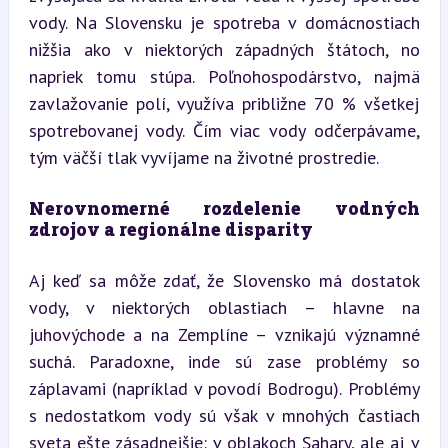
vody. Na Slovensku je spotreba v domácnostiach 
nižšia ako v niektorých západných štátoch, no 
napriek tomu stúpa. Poľnohospodárstvo, najmä 
zavlažovanie polí, využíva približne 70 % všetkej 
spotrebovanej vody. Čím viac vody odčerpávame, 
tým väčší tlak vyvíjame na životné prostredie.
Nerovnomerné rozdelenie vodných 
zdrojov a regionálne disparity
Aj keď sa môže zdať, že Slovensko má dostatok 
vody, v niektorých oblastiach – hlavne na 
juhovýchode a na Zemplíne – vznikajú významné 
suchá. Paradoxne, inde sú zase problémy so 
záplavami (napríklad v povodí Bodrogu). Problémy 
s nedostatkom vody sú však v mnohých častiach 
sveta ešte zásadnejšie: v oblakoch Sahary, ale aj v 