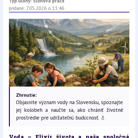
Typ úlohy:
Slohová práca
pridané: 7.05.2026 o 13:46
Zhrnutie:
Objasnite význam vody na Slovensku, spoznajte
jej kolobeh a naučte sa, ako chrániť životné
prostredie pre udržateľnú budúcnosť. 💧
Voda
 – Elixír života a naša spoločná 