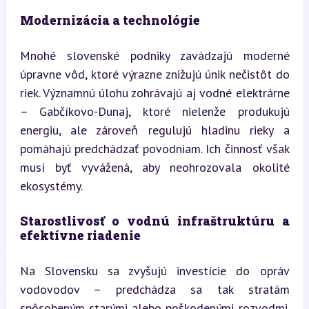
Modernizácia a technológie
Mnohé slovenské podniky zavádzajú moderné 
úpravne vôd, ktoré výrazne znižujú únik nečistôt do 
riek. Významnú úlohu zohrávajú aj vodné elektrárne 
– Gabčíkovo-Dunaj, ktoré nielenže produkujú 
energiu, ale zároveň regulujú hladinu rieky a 
pomáhajú predchádzať povodniam. Ich činnosť však 
musí byť vyvážená, aby neohrozovala okolité 
ekosystémy.
Starostlivosť o vodnú infraštruktúru a 
efektívne riadenie
Na Slovensku sa zvyšujú investície do opráv 
vodovodov – predchádza sa tak stratám 
spôsobeným starými alebo poškodenými rozvodmi. 