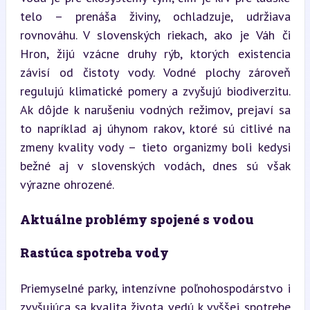
telo – prenáša živiny, ochladzuje, udržiava 
rovnováhu. V slovenských riekach, ako je Váh či 
Hron, žijú vzácne druhy rýb, ktorých existencia 
závisí od čistoty vody. Vodné plochy zároveň 
regulujú klimatické pomery a zvyšujú biodiverzitu. 
Ak dôjde k narušeniu vodných režimov, prejaví sa 
to napríklad aj úhynom rakov, ktoré sú citlivé na 
zmeny kvality vody – tieto organizmy boli kedysi 
bežné aj v slovenských vodách, dnes sú však 
výrazne ohrozené.
Aktuálne problémy spojené s vodou
Rastúca spotreba vody
Priemyselné parky, intenzívne poľnohospodárstvo i 
zvyšujúca sa kvalita života vedú k vyššej spotrebe 