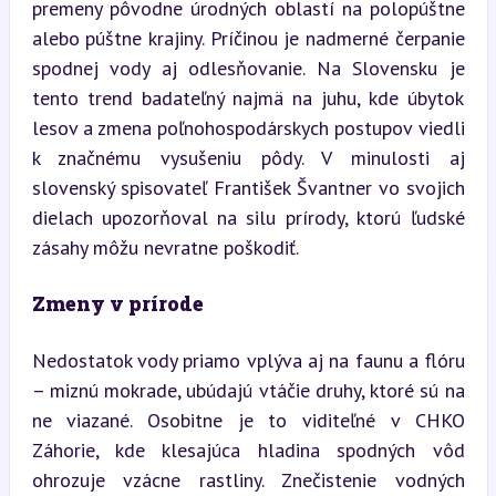
premeny pôvodne úrodných oblastí na polopúštne 
alebo púštne krajiny. Príčinou je nadmerné čerpanie 
spodnej vody aj odlesňovanie. Na Slovensku je 
tento trend badateľný najmä na juhu, kde úbytok 
lesov a zmena poľnohospodárskych postupov viedli 
k značnému vysušeniu pôdy. V minulosti aj 
slovenský spisovateľ František Švantner vo svojich 
dielach upozorňoval na silu prírody, ktorú ľudské 
zásahy môžu nevratne poškodiť.
Zmeny v prírode
Nedostatok vody priamo vplýva aj na faunu a flóru 
– miznú mokrade, ubúdajú vtáčie druhy, ktoré sú na 
ne viazané. Osobitne je to viditeľné v CHKO 
Záhorie, kde klesajúca hladina spodných vôd 
ohrozuje vzácne rastliny. Znečistenie vodných 