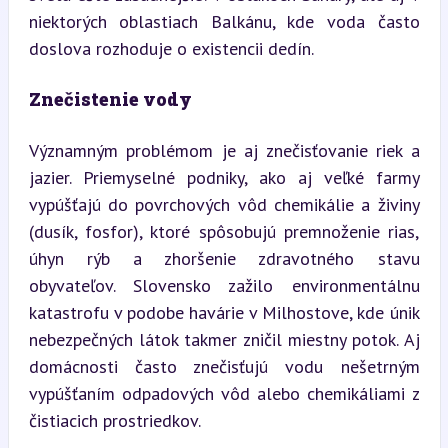
niektorých oblastiach Balkánu, kde voda často 
doslova rozhoduje o existencii dedín.
Znečistenie vody
Významným problémom je aj znečisťovanie riek a 
jazier. Priemyselné podniky, ako aj veľké farmy 
vypúšťajú do povrchových vôd chemikálie a živiny 
(dusík, fosfor), ktoré spôsobujú premnoženie rias, 
úhyn rýb a zhoršenie zdravotného stavu 
obyvateľov. Slovensko zažilo environmentálnu 
katastrofu v podobe havárie v Milhostove, kde únik 
nebezpečných látok takmer zničil miestny potok. Aj 
domácnosti často znečisťujú vodu nešetrným 
vypúšťaním odpadových vôd alebo chemikáliami z 
čistiacich prostriedkov.