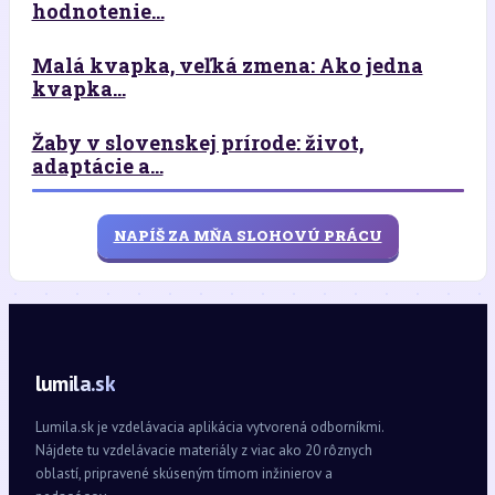
hodnotenie...
Malá kvapka, veľká zmena: Ako jedna
kvapka...
Žaby v slovenskej prírode: život,
adaptácie a...
NAPÍŠ ZA MŇA SLOHOVÚ PRÁCU
lumila.sk
Lumila.sk je vzdelávacia aplikácia vytvorená odborníkmi.
Nájdete tu vzdelávacie materiály z viac ako 20 rôznych
oblastí, pripravené skúseným tímom inžinierov a