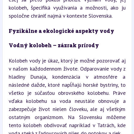
kolobeh, špecifiká využívania a možnosti, ako ju 
spoločne chrániť najmä v kontexte Slovenska.
Fyzikálne a ekologické aspekty vody
Vodný kolobeh – zázrak prírody
Kolobeh vody je úkaz, ktorý je možné pozorovať aj 
v našom každodennom živote. Odparovanie vody z 
hladiny Dunaja, kondenzácia v atmosfére a 
následné dažde, ktoré napĺňajú horské bystriny, to 
všetko je súčasťou obrovského kolobehu. Práve 
vďaka kolobehu sa voda neustále obnovuje a 
zabezpečuje život nielen človeku, ale aj všetkým 
ostatným organizmom. Na Slovensku môžeme 
tento kolobeh obdivovať napríklad v Tatrách, kde 
voda steká z ľadovcových plies do potokov a riek.