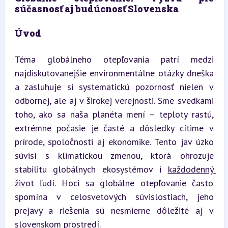
súčasnosť aj budúcnosť Slovenska
Úvod
Téma globálneho otepľovania patrí medzi 
najdiskutovanejšie environmentálne otázky dneška 
a zasluhuje si systematickú pozornosť nielen v 
odbornej, ale aj v širokej verejnosti. Sme svedkami 
toho, ako sa naša planéta mení – teploty rastú, 
extrémne počasie je časté a dôsledky cítime v 
prírode, spoločnosti aj ekonomike. Tento jav úzko 
súvisí s klimatickou zmenou, ktorá ohrozuje 
stabilitu globálnych ekosystémov i 
každodenný 
život
 ľudí. Hoci sa globálne otepľovanie často 
spomína v celosvetových súvislostiach, jeho 
prejavy a riešenia sú nesmierne dôležité aj v 
slovenskom prostredí.