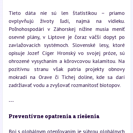
Tieto dáta nie sú len štatistikou – priamo 
ovplyvňujú životy ľudí, najmä na vidieku. 
Poľnohospodári v Záhorskej nížine musia meniť 
osevné plány, v Liptove je čoraz väčší dopyt po 
zavlažovacích systémoch. Slovenské lesy, ktoré 
opisuje Jozef Cíger Hronský vo svojej próze, sú 
ohrozené vysychaním a kôrovcovou kalamitou. Na 
pozitívnu stranu však patria projekty obnovy 
mokradí na Orave či Tichej doline, kde sa darí 
zadržiavať vodu a zvyšovať rozmanitosť biotopov.
---
Preventívne opatrenia a riešenia
Boj s globálnym otepľovaním je súhrou globálnych 