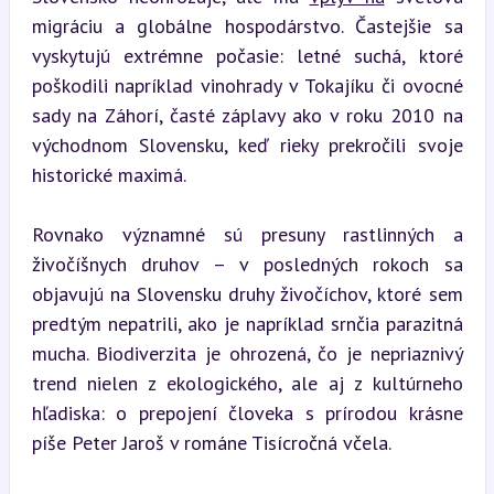
migráciu a globálne hospodárstvo. Častejšie sa 
vyskytujú extrémne počasie: letné suchá, ktoré 
poškodili napríklad vinohrady v Tokajíku či ovocné 
sady na Záhorí, časté záplavy ako v roku 2010 na 
východnom Slovensku, keď rieky prekročili svoje 
historické maximá.
Rovnako významné sú presuny rastlinných a 
živočíšnych druhov – v posledných rokoch sa 
objavujú na Slovensku druhy živočíchov, ktoré sem 
predtým nepatrili, ako je napríklad srnčia parazitná 
mucha. Biodiverzita je ohrozená, čo je nepriaznivý 
trend nielen z ekologického, ale aj z kultúrneho 
hľadiska: o prepojení človeka s prírodou krásne 
píše Peter Jaroš v románe Tisícročná včela.