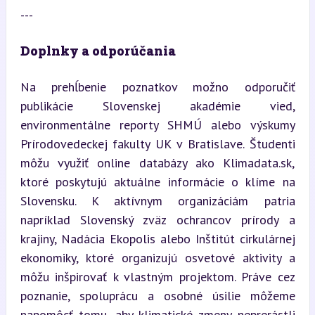
---
Doplnky a odporúčania
Na prehĺbenie poznatkov možno odporučiť 
publikácie Slovenskej akadémie vied, 
environmentálne reporty SHMÚ alebo výskumy 
Prírodovedeckej fakulty UK v Bratislave. Študenti 
môžu využiť online databázy ako Klimadata.sk, 
ktoré poskytujú aktuálne informácie o klíme na 
Slovensku. K aktívnym organizáciám patria 
napríklad Slovenský zväz ochrancov prírody a 
krajiny, Nadácia Ekopolis alebo Inštitút cirkulárnej 
ekonomiky, ktoré organizujú osvetové aktivity a 
môžu inšpirovať k vlastným projektom. Práve cez 
poznanie, spoluprácu a osobné úsilie môžeme 
napomôcť tomu, aby klimatické zmeny neprerástli 