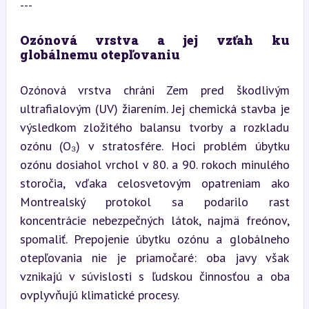
---
Ozónová vrstva a jej vzťah ku 
globálnemu otepľovaniu
Ozónová vrstva chráni Zem pred škodlivým 
ultrafialovým (UV) žiarením. Jej chemická stavba je 
výsledkom zložitého balansu tvorby a rozkladu 
ozónu (O₃) v stratosfére. Hoci problém úbytku 
ozónu dosiahol vrchol v 80. a 90. rokoch minulého 
storočia, vďaka celosvetovým opatreniam ako 
Montrealský protokol sa podarilo rast 
koncentrácie nebezpečných látok, najmä freónov, 
spomaliť. Prepojenie úbytku ozónu a globálneho 
otepľovania nie je priamočaré: oba javy však 
vznikajú v súvislosti s ľudskou činnosťou a oba 
ovplyvňujú klimatické procesy.