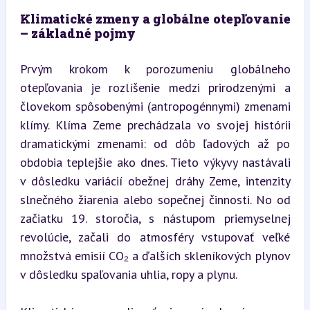
Klimatické zmeny a globálne otepľovanie 
– základné pojmy
Prvým krokom k porozumeniu globálneho 
otepľovania je rozlíšenie medzi prirodzenými a 
človekom spôsobenými (antropogénnymi) zmenami 
klímy. Klíma Zeme prechádzala vo svojej histórii 
dramatickými zmenami: od dôb ľadových až po 
obdobia teplejšie ako dnes. Tieto výkyvy nastávali 
v dôsledku variácií obežnej dráhy Zeme, intenzity 
slnečného žiarenia alebo sopečnej činnosti. No od 
začiatku 19. storočia, s nástupom priemyselnej 
revolúcie, začali do atmosféry vstupovať veľké 
množstvá emisií CO₂ a ďalších skleníkových plynov 
v dôsledku spaľovania uhlia, ropy a plynu.