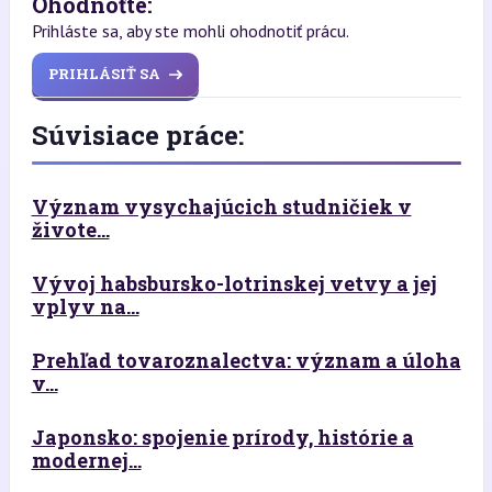
Ohodnoťte:
Prihláste sa, aby ste mohli ohodnotiť prácu.
PRIHLÁSIŤ SA
Súvisiace práce:
Význam vysychajúcich studničiek v
živote...
Vývoj habsbursko-lotrinskej vetvy a jej
vplyv na...
Prehľad tovaroznalectva: význam a úloha
v...
Japonsko: spojenie prírody, histórie a
modernej...