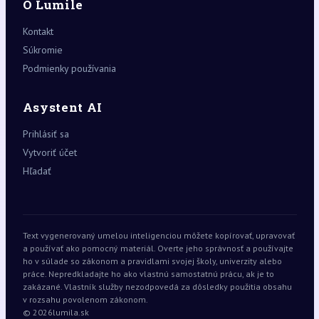
O Lumile
Kontakt
Súkromie
Podmienky používania
Asystent AI
Prihlásiť sa
Vytvoriť účet
Hľadať
Text vygenerovaný umelou inteligenciou môžete kopírovať, upravovať
a používať ako pomocný materiál. Overte jeho správnosť a používajte
ho v súlade so zákonom a pravidlami svojej školy, univerzity alebo
práce. Nepredkladajte ho ako vlastnú samostatnú prácu, ak je to
zakázané. Vlastník služby nezodpovedá za dôsledky použitia obsahu
v rozsahu povolenom zákonom.
© 2026
lumila.sk