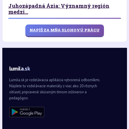
Juhozápadná Ázia: Významný región
medzi...
NAPÍŠ ZA MŇA SLOHOVÚ PRÁCU
lumila.sk
Lumila.sk je vzdelávacia aplikácia vytvorená odborníkmi.
Nájdete tu vzdelávacie materiály z viac ako 20 rôznych
oblastí, pripravené skúseným tímom inžinierov a
pedagógov.