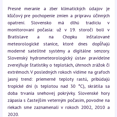
Presné meranie a zber klimatických údajov je 
kľúčový pre pochopenie zmien a prípravu účinných 
opatrení. Slovensko má dlhú tradíciu v 
monitorovaní počasia: už v 19. storočí boli v 
Bratislave a na Chopku inštalované 
meteorologické stanice, ktoré dnes dopĺňajú 
moderné satelitné systémy a digitálne senzory. 
Slovenský hydrometeorologický ústav pravidelne 
zverejňuje štatistiky o teplotách, úhrnoch zrážok či 
extrémoch. V posledných rokoch vidíme na grafoch 
jasný trend: priemerné teploty rastú, pribúdajú 
tropické dni (s teplotou nad 30 °C), skrátila sa 
doba trvania snehovej pokrývky. Slovenské hory 
zápasia s častejším veterným počasím, povodne na 
riekach sme zaznamenali v rokoch 2002, 2010 a 
2020.