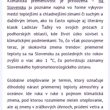
Klimatická premenlivosť je prirodzená – 
na 
Slovensku
 ju poznáme najmä vo forme výkyvov 
medzi teplejšími a chladnejšími zimami či suchým a 
daždivým letom, ako to často opisuje aj literárny 
klasik Ladislav Ťažký vo svojich prózach z 
podhorských oblastí, kde život úzko súvisel s 
klimatickými podmienkami. To, čo však pozorujeme 
teraz, je skokovitá zmena trendov: priemerné 
teploty sa na Slovensku za posledných sto rokov 
zvýšili o viac ako 1 °C, čo potvrdzujú záznamy 
Slovenského hydrometeorologického ústavu.
Globálne otepľovanie je termín, ktorý označuje 
dlhodobý nárast priemernej teploty atmosféry a 
oceánov. Ide ruka v ruke s pojmom klimatická 
zmena, pod ktorou rozumieme nielen otepľovanie, 
ale aj zmeny v zrážkových úhrnoch, prúdení vetra a 