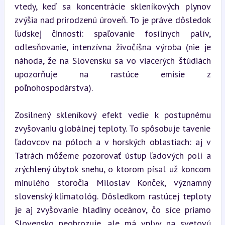
vtedy, keď sa koncentrácie skleníkových plynov 
zvýšia nad prirodzenú úroveň. To je práve dôsledok 
ľudskej činnosti: spaľovanie fosílnych palív, 
odlesňovanie, intenzívna živočíšna výroba (nie je 
náhoda, že na Slovensku sa vo viacerých štúdiách 
upozorňuje na rastúce emisie z 
poľnohospodárstva).
Zosilnený skleníkový efekt vedie k postupnému 
zvyšovaniu globálnej teploty. To spôsobuje tavenie 
ľadovcov na póloch a v horských oblastiach: aj v 
Tatrách môžeme pozorovať ústup ľadových polí a 
zrýchlený úbytok snehu, o ktorom písal už koncom 
minulého storočia Miloslav Konček, významný 
slovenský klimatológ. Dôsledkom rastúcej teploty 
je aj zvyšovanie hladiny oceánov, čo síce priamo 
Slovensko neohrozuje, ale má 
vplyv na
 svetovú 