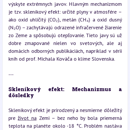
výskyte extrémnych javov. Hlavným mechanizmom 
je tzv. skleníkový efekt: určité plyny v atmosfére – 
ako oxid uhličitý (CO₂), metán (CH₄) a oxid dusný 
(N₂O) – zachytávajú odrazené infračervené žiarenie 
zo Zeme a spôsobujú otepľovanie. Tieto javy sú už 
dobre zmapované nielen vo svetových, ale aj 
domácich odborných publikáciách, napríklad v sérii 
kníh od prof. Michala Kováča o klíme Slovenska.
---
Skleníkový efekt: Mechanizmus a 
dôsledky
Skleníkový efekt je prirodzený a nesmierne dôležitý 
pre 
život na
 Zemi – bez neho by bola priemerná 
teplota na planéte okolo -18 °C. Problém nastáva 