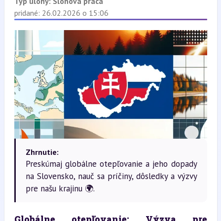
Typ úlohy:
Slohová práca
pridané: 26.02.2026 o 15:06
Zhrnutie:
Preskúmaj globálne otepľovanie a jeho dopady
na Slovensko, nauč sa príčiny, dôsledky a výzvy
pre našu krajinu 🌍.
Globálne otepľovanie: Výzva pre 