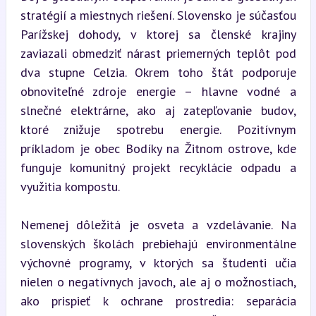
stratégií a miestnych riešení. Slovensko je súčasťou 
Parížskej dohody, v ktorej sa členské krajiny 
zaviazali obmedziť nárast priemerných teplôt pod 
dva stupne Celzia. Okrem toho štát podporuje 
obnoviteľné zdroje energie – hlavne vodné a 
slnečné elektrárne, ako aj zatepľovanie budov, 
ktoré znižuje spotrebu energie. Pozitívnym 
príkladom je obec Bodíky na Žitnom ostrove, kde 
funguje komunitný projekt recyklácie odpadu a 
využitia kompostu.
Nemenej dôležitá je osveta a vzdelávanie. Na 
slovenských školách prebiehajú environmentálne 
výchovné programy, v ktorých sa študenti učia 
nielen o negatívnych javoch, ale aj o možnostiach, 
ako prispieť k ochrane prostredia: separácia 