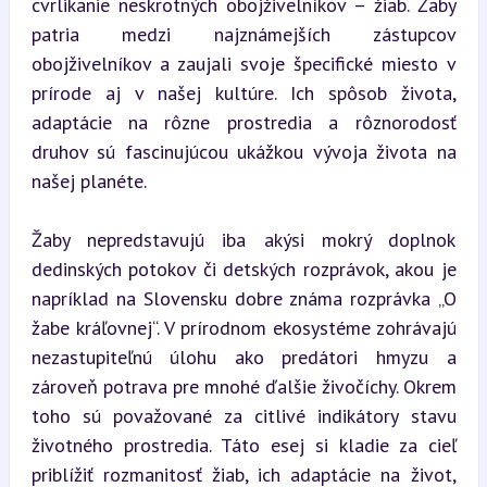
cvrlikanie neskrotných obojživelníkov – žiab. Žaby 
patria medzi najznámejších zástupcov 
obojživelníkov a zaujali svoje špecifické miesto v 
prírode aj v našej kultúre. Ich spôsob života, 
adaptácie na rôzne prostredia a rôznorodosť 
druhov sú fascinujúcou ukážkou vývoja života na 
našej planéte.
Žaby nepredstavujú iba akýsi mokrý doplnok 
dedinských potokov či detských rozprávok, akou je 
napríklad na Slovensku dobre známa rozprávka „O 
žabe kráľovnej“. V prírodnom ekosystéme zohrávajú 
nezastupiteľnú úlohu ako predátori hmyzu a 
zároveň potrava pre mnohé ďalšie živočíchy. Okrem 
toho sú považované za citlivé indikátory stavu 
životného prostredia. Táto esej si kladie za cieľ 
priblížiť rozmanitosť žiab, ich adaptácie na život, 