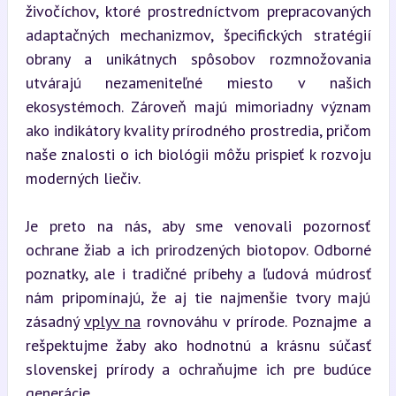
živočíchov, ktoré prostredníctvom prepracovaných 
adaptačných mechanizmov, špecifických stratégií 
obrany a unikátnych spôsobov rozmnožovania 
utvárajú nezameniteľné miesto v našich 
ekosystémoch. Zároveň majú mimoriadny význam 
ako indikátory kvality prírodného prostredia, pričom 
naše znalosti o ich biológii môžu prispieť k rozvoju 
moderných liečiv.
Je preto na nás, aby sme venovali pozornosť 
ochrane žiab a ich prirodzených biotopov. Odborné 
poznatky, ale i tradičné príbehy a ľudová múdrosť 
nám pripomínajú, že aj tie najmenšie tvory majú 
zásadný 
vplyv na
 rovnováhu v prírode. Poznajme a 
rešpektujme žaby ako hodnotnú a krásnu súčasť 
slovenskej prírody a ochraňujme ich pre budúce 
generácie.