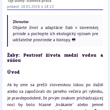
Typ úlohy:
Slohová práca
pridané: 18.01.2026 o 18:22
Zhrnutie:
Objavte život a adaptácie žiab v slovenskej
prírode a pochopte ich ekologický význam pre
udržateľné prostredie a biotopy. 🐸
Žaby: Pestrosť života medzi vodou a 
súšou
Úvod
Ak by sme sa prešli slovenskou lúkou po daždi 
alebo sa započúvali do jarného večera pri rybníku, 
je pravdepodobné, že prvým znakom prichádzajúcej 
noci by bolo hlasné „kvákanie“ alebo jemné 