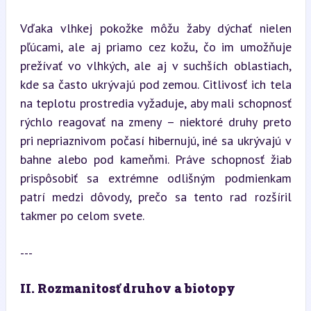
Vďaka vlhkej pokožke môžu žaby dýchať nielen 
pľúcami, ale aj priamo cez kožu, čo im umožňuje 
prežívať vo vlhkých, ale aj v suchších oblastiach, 
kde sa často ukrývajú pod zemou. Citlivosť ich tela 
na teplotu prostredia vyžaduje, aby mali schopnosť 
rýchlo reagovať na zmeny – niektoré druhy preto 
pri nepriaznivom počasí hibernujú, iné sa ukrývajú v 
bahne alebo pod kameňmi. Práve schopnosť žiab 
prispôsobiť sa extrémne odlišným podmienkam 
patrí medzi dôvody, prečo sa tento rad rozšíril 
takmer po celom svete.
---
II. Rozmanitosť druhov a biotopy