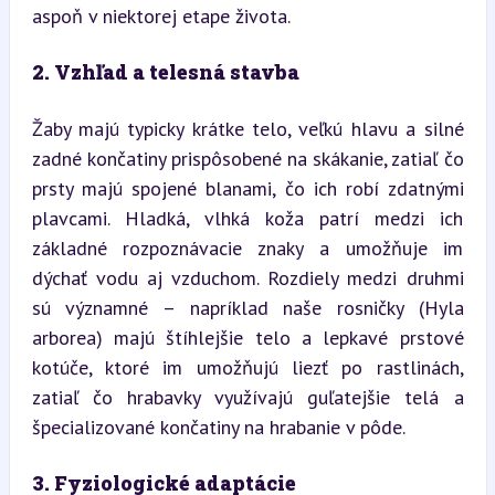
aspoň v niektorej etape života.
2. Vzhľad a telesná stavba
Žaby majú typicky krátke telo, veľkú hlavu a silné 
zadné končatiny prispôsobené na skákanie, zatiaľ čo 
prsty majú spojené blanami, čo ich robí zdatnými 
plavcami. Hladká, vlhká koža patrí medzi ich 
základné rozpoznávacie znaky a umožňuje im 
dýchať vodu aj vzduchom. Rozdiely medzi druhmi 
sú významné – napríklad naše rosničky (Hyla 
arborea) majú štíhlejšie telo a lepkavé prstové 
kotúče, ktoré im umožňujú liezť po rastlinách, 
zatiaľ čo hrabavky využívajú guľatejšie telá a 
špecializované končatiny na hrabanie v pôde.
3. Fyziologické adaptácie