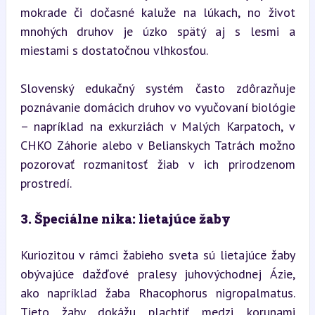
mokrade či dočasné kaluže na lúkach, no život 
mnohých druhov je úzko spätý aj s lesmi a 
miestami s dostatočnou vlhkosťou.
Slovenský edukačný systém často zdôrazňuje 
poznávanie domácich druhov vo vyučovaní biológie 
– napríklad na exkurziách v Malých Karpatoch, v 
CHKO Záhorie alebo v Belianskych Tatrách možno 
pozorovať rozmanitosť žiab v ich prirodzenom 
prostredí.
3. Špeciálne nika: lietajúce žaby
Kuriozitou v rámci žabieho sveta sú lietajúce žaby 
obývajúce dažďové pralesy juhovýchodnej Ázie, 
ako napríklad žaba Rhacophorus nigropalmatus. 
Tieto žaby dokážu plachtiť medzi korunami 