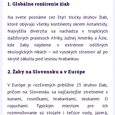
1. Globálne rozšírenie žiab
Na svete poznáme cez štyri tisícky druhov žiab, 
ktoré obývajú všetky kontinenty okrem Antarktídy. 
Najvyššia diverzita sa nachádza v tropických 
dažďových pralesoch Afriky, Južnej Ameriky a Ázie, 
kde žaby nájdeme v extrémne odlišných 
ekologických nikách – od vysokých stromov až po 
skryté zákutia pod lesnou hrabankou.
2. Žaby na Slovensku a v Európe
V Európe je rozšírených približne 25 druhov žiab, 
pričom na Slovensku sa najčastejšie stretneme s 
kunami, rosničkami, hrabavkami, skokanmi či 
ropuchami. Typickým miestom pre ich 
rozmnožovanie sú stojaté i tečúce vody, jazerá, 