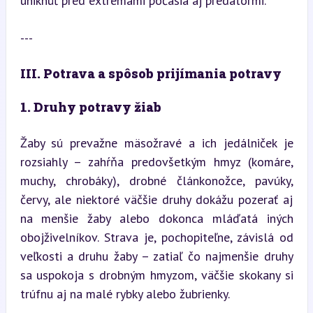
uniknúť pred extrémami počasia aj predátormi.
---
III. Potrava a spôsob prijímania potravy
1. Druhy potravy žiab
Žaby sú prevažne mäsožravé a ich jedálniček je 
rozsiahly – zahŕňa predovšetkým hmyz (komáre, 
muchy, chrobáky), drobné článkonožce, pavúky, 
červy, ale niektoré väčšie druhy dokážu pozerať aj 
na menšie žaby alebo dokonca mláďatá iných 
obojživelníkov. Strava je, pochopiteľne, závislá od 
veľkosti a druhu žaby – zatiaľ čo najmenšie druhy 
sa uspokoja s drobným hmyzom, väčšie skokany si 
trúfnu aj na malé rybky alebo žubrienky.