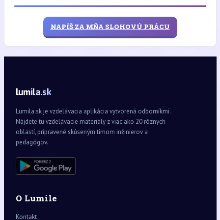
NAPÍŠ ZA MŇA SLOHOVÚ PRÁCU
lumila.sk
Lumila.sk je vzdelávacia aplikácia vytvorená odborníkmi.
Nájdete tu vzdelávacie materiály z viac ako 20 rôznych
oblastí, pripravené skúseným tímom inžinierov a
pedagógov.
O Lumile
Kontakt