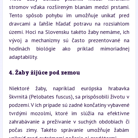
stromov vďaka rozšíreným blanám medzi prstami. 
Tento spôsob pohybu im umožňuje unikať pred 
dravcami a ľahšie hľadať potravu na rozsiahlom 
území. Hoci na Slovensku takéto žaby nemáme, ich 
vývoj a mechanizmy sú často prezentované na 
hodinách biológie ako príklad mimoriadnej 
adaptability.
4. Žaby žijúce pod zemou
Niektoré žaby, napríklad európska hrabavka 
škvrnitá (Pelobates fuscus), sa prispôsobili životu v 
podzemí. V ich prípade sú zadné končatiny vybavené 
tvrdými mozolmi, ktoré im slúžia na efektívne 
zahrabávanie a prežívanie v suchých obdobiach či 
počas zimy. Takéto správanie umožňuje žabám 