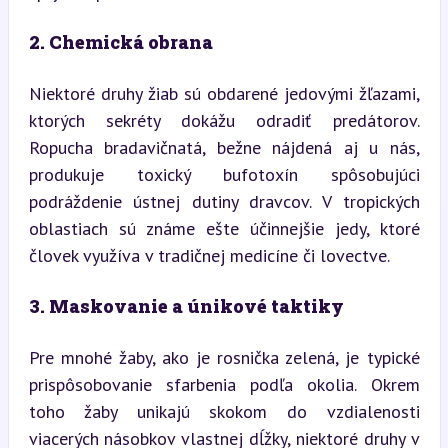
2. Chemická obrana
Niektoré druhy žiab sú obdarené jedovými žľazami, 
ktorých sekréty dokážu odradiť predátorov. 
Ropucha bradavičnatá, bežne nájdená aj u nás, 
produkuje toxický bufotoxín spôsobujúci 
podráždenie ústnej dutiny dravcov. V tropických 
oblastiach sú známe ešte účinnejšie jedy, ktoré 
človek využíva v tradičnej medicíne či lovectve.
3. Maskovanie a únikové taktiky
Pre mnohé žaby, ako je rosnička zelená, je typické 
prispôsobovanie sfarbenia podľa okolia. Okrem 
toho žaby unikajú skokom do vzdialenosti 
viacerých násobkov vlastnej dĺžky, niektoré druhy v 