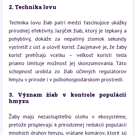
2. Technika lovu
Technika lovu žiab patrí medzi fascinujúce ukážky 
prírodnej efektivity. Jazýček žiab, ktorý je lepkavý a 
pohyblivý, dokáže za nepatrný zlomok sekundy 
vystreliť z úst a uloviť korisť. Zaujímavé je, že žaby 
korisť prehĺtajú vcelku – veľkosť koristi teda 
priamo limituje možnosť jej skonzumovania. Táto 
schopnosť urobila zo žiab účinných regulátorov 
hmyzu v prírode i v poľnohospodárskom prostredí.
3. Význam žiab v kontrole populácií 
hmyzu
Žaby majú nezastupiteľnú úlohu v ekosystéme, 
pretože prispievajú k prirodzenej redukcii populácií 
mnohých druhov hmyzu, vrátane komárov, ktoré sú 