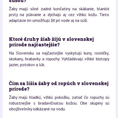
súšou?
Žaby majú silné zadné končatiny na skákanie, blanité
prsty na plávanie a dýchajú aj cez vlhkú kožu. Tieto
adaptácie im umožňujú žiť pri vode aj na súši.
Ktoré druhy žiab žijú v slovenskej
prírode najčastejšie?
Na Slovensku sa najčastejšie vyskytujú kuny, rosničky,
skokany, hrabavky a ropuchy. Vyhľadávajú vlhké biotopy
jazier, potokov a lúk.
Čím sa líšia žaby od ropúch v slovenskej
prírode?
Žaby majú hladkú, vlhkú pokožku, zatiaľ čo ropuchy sú
robustnejšie s bradavičnatou kožou. Obe skupiny sú
obojživelníky odkázané na vodu.