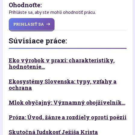
Ohodnoťte:
Prihláste sa, aby ste mohli ohodnotiť prácu.
PRIHLÁSIŤ SA
Súvisiace práce:
Eko výrobok v praxi: charakteristiky,
hodnotenie...
Ekosystémy Slovenska: typy, vzťahy a
ochrana
Mlok obyčajný: Významný obojživelník...
Próza: Úvod, žánre a rozdiely oproti poézii
Skutočná ľudskosť Ježiša Krista