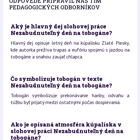
ODPOVEDE PRIPRAVIL NÁŠ TÍM
PEDAGOGICKÝCH ODBORNÍKOV
Aký je hlavný dej slohovej práce
Nezabudnuteľný deň na tobogáne?
Hlavný dej opisuje letný deň na kúpalisku Zlaté Piesky,
kde autorka prežíva trapas a eufóriu spojenú s jazdou na
tobogáne a snahou zaujať chlapca.
Čo symbolizuje tobogán v texte
Nezabudnuteľný deň na tobogáne?
Tobogán symbolizuje prekonávanie hanby, odvahu a
túžbu byť prijatý medzi ostatnými počas dospievania.
Ako je opísaná atmosféra kúpaliska v
slohovej práci Nezabudnuteľný deň na
tobogáne?