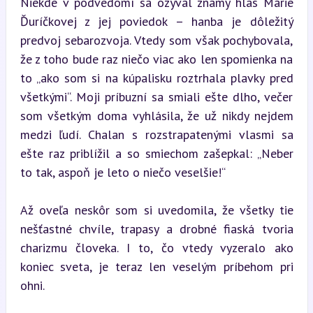
Niekde v podvedomí sa ozýval známy hlas Márie 
Ďuríčkovej z jej poviedok – hanba je dôležitý 
predvoj sebarozvoja. Vtedy som však pochybovala, 
že z toho bude raz niečo viac ako len spomienka na 
to „ako som si na kúpalisku roztrhala plavky pred 
všetkými“. Moji príbuzní sa smiali ešte dlho, večer 
som všetkým doma vyhlásila, že už nikdy nejdem 
medzi ľudí. Chalan s rozstrapatenými vlasmi sa 
ešte raz priblížil a so smiechom zašepkal: „Neber 
to tak, aspoň je leto o niečo veselšie!“
Až oveľa neskôr som si uvedomila, že všetky tie 
nešťastné chvíle, trapasy a drobné fiaská tvoria 
charizmu človeka. I to, čo vtedy vyzeralo ako 
koniec sveta, je teraz len veselým príbehom pri 
ohni.