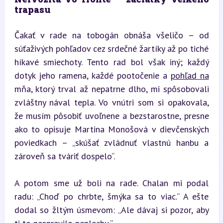
trapasu
Čakať v rade na tobogán obnáša všeličo – od 
súťaživých pohľadov cez srdečné žartíky až po tiché 
híkavé smiechoty. Tento rad bol však iný; každý 
dotyk jeho ramena, každé pootočenie a 
pohľad na
mňa, ktorý trval až nepatrne dlho, mi spôsobovali 
zvláštny nával tepla. Vo vnútri som si opakovala, 
že musím pôsobiť uvoľnene a bezstarostne, presne 
ako to opisuje Martina Monošová v dievčenských 
poviedkach – „skúšať zvládnuť vlastnú hanbu a 
zároveň sa tváriť dospelo“.
A potom sme už boli na rade. Chalan mi podal 
radu: „Choď po chrbte, šmýka sa to viac.“ A ešte 
dodal so žltým úsmevom: „Ale dávaj si pozor, aby 