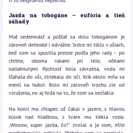
ti to nespravilo neplechu.“
Jazda na tobogáne – eufória a tieň 
záhady
Mať sedemnásť a púšťať sa dolu tobogánom je 
zároveň detinské i odvážne. Srdce mi tlklo v ušiach, 
keď som sa spustila presne podľa jeho rady – po 
chrbte, oboma rukami pri tele, nôhami 
natiahnutými. Rýchlosť bola závratná, voda mi 
šľahala do uší, striekala do očí. Krik okolo mňa sa 
menil na hukot. Bolo mi zároveň trochu zle od 
vzrušenia, no aj hrdá na to, že som sa nezľakla.
Na konci ma chlapec už čakal v jazere, s hlavou 
kúsok nad hladinou, z tváre mu tiekla voda. 
„Wooow, super jazda, čo?“ zvolal a ja som, ešte 
predýchavajúc, prikývla. Zhlboka som sa zasmiala, 