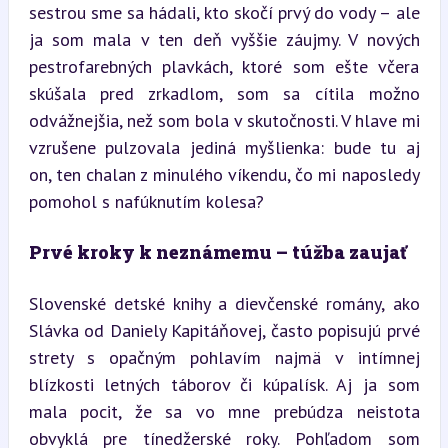
sestrou sme sa hádali, kto skočí prvý do vody – ale 
ja som mala v ten deň vyššie záujmy. V nových 
pestrofarebných plavkách, ktoré som ešte včera 
skúšala pred zrkadlom, som sa cítila možno 
odvážnejšia, než som bola v skutočnosti. V hlave mi 
vzrušene pulzovala jediná myšlienka: bude tu aj 
on, ten chalan z minulého víkendu, čo mi naposledy 
pomohol s nafúknutím kolesa?
Prvé kroky k neznámemu – túžba zaujať
Slovenské detské knihy a dievčenské romány, ako 
Slávka od Daniely Kapitáňovej, často popisujú prvé 
strety s opačným pohlavím najmä v intímnej 
blízkosti letných táborov či kúpalísk. Aj ja som 
mala pocit, že sa vo mne prebúdza neistota 
obvyklá pre tínedžerské roky. Pohľadom som 