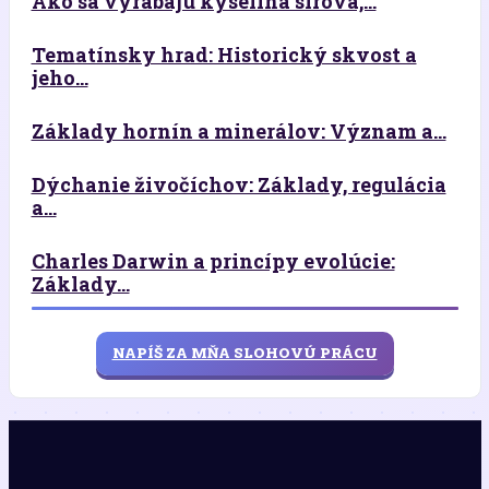
Ako sa vyrábajú kyselina sírová,...
Tematínsky hrad: Historický skvost a
jeho...
Základy hornín a minerálov: Význam a...
Dýchanie živočíchov: Základy, regulácia
a...
Charles Darwin a princípy evolúcie:
Základy...
NAPÍŠ ZA MŇA SLOHOVÚ PRÁCU