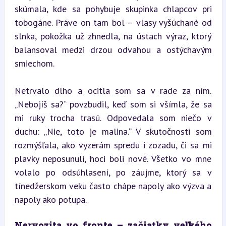
skúmala, kde sa pohybuje skupinka chlapcov pri 
tobogáne. Práve on tam bol – vlasy vyšúchané od 
slnka, pokožka už zhnedla, na ústach výraz, ktorý 
balansoval medzi drzou odvahou a ostýchavým 
smiechom.
Netrvalo dlho a ocitla som sa v rade za ním. 
„Nebojíš sa?“ povzbudil, keď som si všímla, že sa 
mi ruky trocha trasú. Odpovedala som niečo v 
duchu: „Nie, toto je malina.“ V skutočnosti som 
rozmýšľala, ako vyzerám spredu i zozadu, či sa mi 
plavky neposunuli, hoci boli nové. Všetko vo mne 
volalo po odsúhlasení, po záujme, ktorý sa v 
tínedžerskom veku často chápe napoly ako výzva a 
napoly ako potupa.
Nervozita vo fronte – začiatky veľkého 