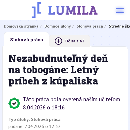
Domovská stránka
Domáce úlohy
Slohová práca
Stredné šk
+
Slohová práca
Uč sa s AI
Nezabudnuteľný deň
na tobogáne: Letný
príbeh z kúpaliska
Táto práca bola overená naším učiteľom:
8.04.2026 o 18:16
Typ úlohy:
Slohová práca
pridané: 7.04.2026 o 12:32