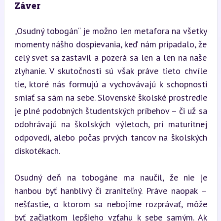
Záver
„Osudný tobogán“ je možno len metafora na všetky 
momenty nášho dospievania, keď nám pripadalo, že 
celý svet sa zastavil a pozerá sa len a len na naše 
zlyhanie. V skutočnosti sú však práve tieto chvíle 
tie, ktoré nás formujú a vychovávajú k schopnosti 
smiať sa sám na sebe. Slovenské školské prostredie 
je plné podobných študentských príbehov – či už sa 
odohrávajú na školských výletoch, pri maturitnej 
odpovedi, alebo počas prvých tancov na školských 
diskotékach.
Osudný deň na tobogáne ma naučil, že nie je 
hanbou byť hanblivý či zraniteľný. Práve naopak – 
nešťastie, o ktorom sa nebojíme rozprávať, môže 
byť začiatkom lepšieho vzťahu k sebe samým. Ak 