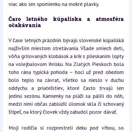
viac ako len spomienku na mokré plavky.
Čaro letného kúpaliska a atmosféra 
očakávania
V čase letných prázdnin bývajú slovenské kúpaliská 
najživším miestom stretávania. Všade smiech detí, 
vôňa grilovaných klobások a krik s plieskaním lopty 
na volejbalovom ihrisku. Na Zlatých Pieskoch bola 
toho rána typická pohoda – hoci už pred obedom 
bolo teplo na závrat, všetko sa nieslo v duchu 
oddychu a priateľstiev, ktoré často trvajú len 
jedinú sezónu. Kamienky na pláži sa pálili do nôh, 
medzi nimi občas zablúdil úlomok skla či schovaný 
štipeľ, na ktorý človek vždy zabudol pozor dávať.
Moji rodičia si rozprestreli deku pod vŕbou, so 