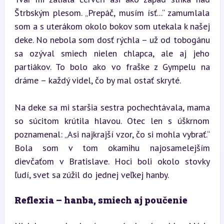
Štrbským plesom. „Prepáč, musím ísť...“ zamumlala 
som a s uterákom okolo bokov som utekala k našej 
deke. No nebola som dosť rýchla – už od tobogánu 
sa ozýval smiech nielen chlapca, ale aj jeho 
partiákov. To bolo ako vo fraške z Gympelu na 
dráme – každý videl, čo by mal ostať skryté.
Na deke sa mi staršia sestra pochechtávala, mama 
so súcitom krútila hlavou. Otec len s úškrnom 
poznamenal: „Asi najkrajší vzor, čo si mohla vybrať.“ 
Bola som v tom okamihu najosamelejším 
dievčaťom v Bratislave. Hoci boli okolo stovky 
ľudí, svet sa zúžil do jednej veľkej hanby.
Reflexia – hanba, smiech aj poučenie