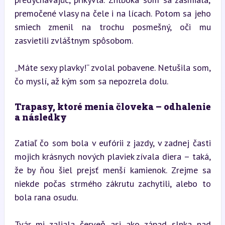
premočené vlasy na čele i na lícach. Potom sa jeho 
smiech zmenil na trochu posmešný, oči mu 
zasvietili zvláštnym spôsobom.
„Máte sexy plavky!“ zvolal pobavene. Netušila som, 
čo myslí, až kým som sa nepozrela dolu.
Trapasy, ktoré menia človeka – odhalenie 
a následky
Zatiaľ čo som bola v eufórii z jazdy, v zadnej časti 
mojich krásnych nových plaviek zívala diera – taká, 
že by ňou šiel prejsť menší kamienok. Zrejme sa 
niekde počas strmého zákrutu zachytili, alebo to 
bola rana osudu.
Tvár mi zaliala červeň asi ako západ slnka nad 