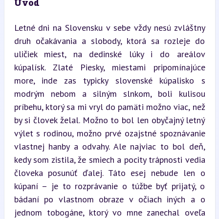
Úvod
Letné dni na Slovensku v sebe vždy nesú zvláštny 
druh očakávania a slobody, ktorá sa rozleje do 
uličiek miest, na dedinské lúky i do areálov 
kúpalísk. Zlaté Piesky, miestami pripomínajúce 
more, inde zas typicky slovenské kúpalisko s 
modrým nebom a silným slnkom, boli kulisou 
príbehu, ktorý sa mi vryl do pamäti možno viac, než 
by si človek želal. Možno to bol len obyčajný letný 
výlet s rodinou, možno prvé ozajstné spoznávanie 
vlastnej hanby a odvahy. Ale najviac to bol deň, 
kedy som zistila, že smiech a pocity trápnosti vedia 
človeka posunúť ďalej. Táto esej nebude len o 
kúpaní – je to rozprávanie o túžbe byť prijatý, o 
bádaní po vlastnom obraze v očiach iných a o 
jednom tobogáne, ktorý vo mne zanechal oveľa 