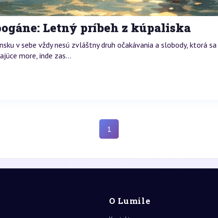
ogáne: Letný príbeh z kúpaliska
u v sebe vždy nesú zvláštny druh očakávania a slobody, ktorá sa ro
ajúce more, inde zas...
1
O Lumile