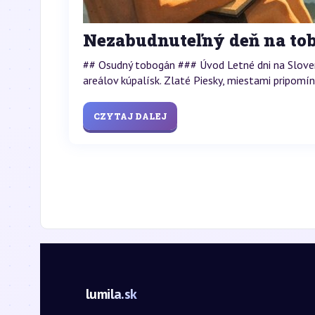
Nezabudnuteľný deň na tob
## Osudný tobogán ### Úvod Letné dni na Slovensk
areálov kúpalísk. Zlaté Piesky, miestami pripomín
CZYTAJ DALEJ
lumila.sk