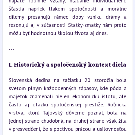
napäté rodinné vzťahy, hľadanie individuálneho 
šťastia napriek tlakom spoločnosti a morálne 
dilemy presahujú rámec doby vzniku drámy a 
rezonujú aj v súčasnosti. Statky-zmatky nám preto 
môžu byť hodnotnou školou života aj dnes.
---
I. Historický a spoločenský kontext diela
Slovenská dedina na začiatku 20. storočia bola 
svetom plným každodenných zápasov, kde pôda a 
majetok znamenali nielen ekonomickú istotu, ale 
často aj otázku spoločenskej prestíže. Roľnícka 
vrstva, ktorú Tajovský dôverne poznal, bola na 
jednej strane chudobná, na druhej strane však žila 
v presvedčení, že s poctivou prácou a usilovnosťou 