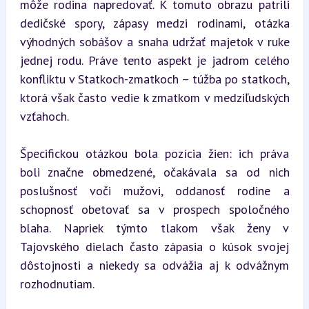
môže rodina napredovať. K tomuto obrazu patrili 
dedičské spory, zápasy medzi rodinami, otázka 
výhodných sobášov a snaha udržať majetok v ruke 
jednej rodu. Práve tento aspekt je jadrom celého 
konfliktu v Statkoch-zmatkoch – túžba po statkoch, 
ktorá však často vedie k zmatkom v medziľudských 
vzťahoch.
Špecifickou otázkou bola pozícia žien: ich práva 
boli značne obmedzené, očakávala sa od nich 
poslušnosť voči mužovi, oddanosť rodine a 
schopnosť obetovať sa v prospech spoločného 
blaha. Napriek týmto tlakom však ženy v 
Tajovského dielach často zápasia o kúsok svojej 
dôstojnosti a niekedy sa odvážia aj k odvážnym 
rozhodnutiam.