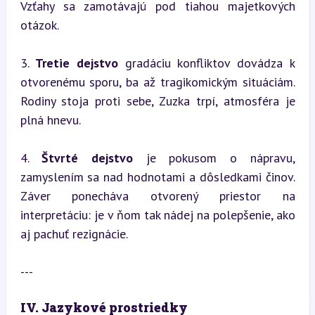
Vzťahy sa zamotávajú pod tiahou majetkových 
otázok.
3. 
Tretie dejstvo
 gradáciu konfliktov dovádza k 
otvorenému sporu, ba až tragikomickým situáciám. 
Rodiny stoja proti sebe, Zuzka trpí, atmosféra je 
plná hnevu.
4. 
Štvrté dejstvo
 je pokusom o nápravu, 
zamyslením sa nad hodnotami a dôsledkami činov. 
Záver ponecháva otvorený priestor na 
interpretáciu: je v ňom tak nádej na polepšenie, ako 
aj pachuť rezignácie.
---
IV. Jazykové prostriedky