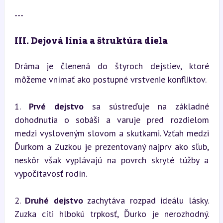
---
III. Dejová línia a štruktúra diela
Dráma je členená do štyroch dejstiev, ktoré 
môžeme vnímať ako postupné vrstvenie konfliktov.
1. 
Prvé dejstvo
 sa sústreďuje na základné 
dohodnutia o sobáši a varuje pred rozdielom 
medzi vysloveným slovom a skutkami. Vzťah medzi 
Ďurkom a Zuzkou je prezentovaný najprv ako sľub, 
neskôr však vyplávajú na povrch skryté túžby a 
vypočítavosť rodín.
2. 
Druhé dejstvo
 zachytáva rozpad ideálu lásky. 
Zuzka cíti hlbokú trpkosť, Ďurko je nerozhodný. 