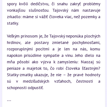
spory kvôli dedičstvu, či snahu zakryť problémy 
vonkajšou slušnosťou. Tajovský nám nastavuje 
zrkadlo: máme si vážiť človeka viac, než pozemky a 
statky.
Veľkým prínosom je, že Tajovský neponúka plochých 
hrdinov, ale postavy zmietané pochybnosťami, 
rozporuplnými pocitmi a je len na nás, komu 
napokon prisúdime sympatie a vinu. Jeho dielo na 
mňa pôsobí ako výzva k zamysleniu: Naozaj sú 
peniaze a majetok to, čo robí človeka šťastným? 
Statky-zmatky ukazuje, že nie – že pravé hodnoty 
sú v medziľudských vzťahoch, čestnosti a 
schopnosti odpustiť.
---