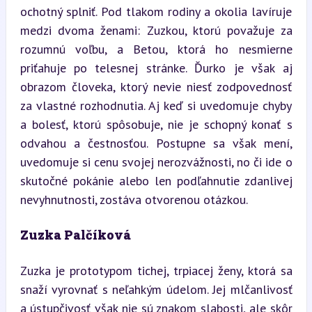
ochotný splniť. Pod tlakom rodiny a okolia lavíruje 
medzi dvoma ženami: Zuzkou, ktorú považuje za 
rozumnú voľbu, a Betou, ktorá ho nesmierne 
priťahuje po telesnej stránke. Ďurko je však aj 
obrazom človeka, ktorý nevie niesť zodpovednosť 
za vlastné rozhodnutia. Aj keď si uvedomuje chyby 
a bolesť, ktorú spôsobuje, nie je schopný konať s 
odvahou a čestnosťou. Postupne sa však mení, 
uvedomuje si cenu svojej nerozvážnosti, no či ide o 
skutočné pokánie alebo len podľahnutie zdanlivej 
nevyhnutnosti, zostáva otvorenou otázkou.
Zuzka Palčíková
Zuzka je prototypom tichej, trpiacej ženy, ktorá sa 
snaží vyrovnať s neľahkým údelom. Jej mlčanlivosť 
a ústupčivosť však nie sú znakom slabosti, ale skôr 