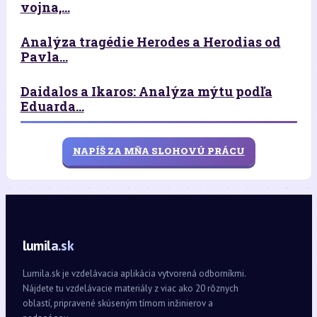
vojna,...
Analýza tragédie Herodes a Herodias od
Pavla...
Daidalos a Ikaros: Analýza mýtu podľa
Eduarda...
NAPÍŠ ZA MŇA SLOHOVÚ PRÁCU
lumila.sk
Lumila.sk je vzdelávacia aplikácia vytvorená odborníkmi.
Nájdete tu vzdelávacie materiály z viac ako 20 rôznych
oblastí, pripravené skúseným tímom inžinierov a