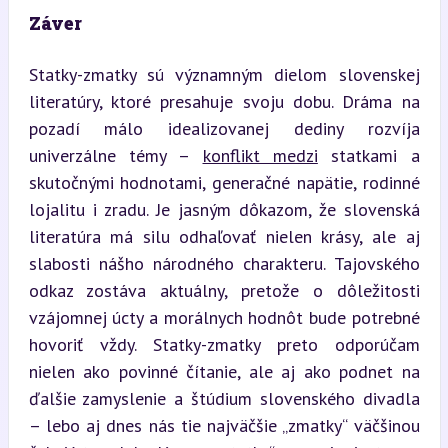
Záver
Statky-zmatky sú významným dielom slovenskej 
literatúry, ktoré presahuje svoju dobu. Dráma na 
pozadí málo idealizovanej dediny rozvíja 
univerzálne témy – 
konflikt medzi
 statkami a 
skutočnými hodnotami, generačné napätie, rodinné 
lojalitu i zradu. Je jasným dôkazom, že slovenská 
literatúra má silu odhaľovať nielen krásy, ale aj 
slabosti nášho národného charakteru. Tajovského 
odkaz zostáva aktuálny, pretože o dôležitosti 
vzájomnej úcty a morálnych hodnôt bude potrebné 
hovoriť vždy. Statky-zmatky preto odporúčam 
nielen ako povinné čítanie, ale aj ako podnet na 
ďalšie zamyslenie a štúdium slovenského divadla 
– lebo aj dnes nás tie najväčšie „zmatky“ väčšinou 