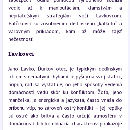
vedie až k manipuláciám, klamstvám a 
nepriateľským stratégiám voči Ľavkovcom. 
Palčíkovci sú zosobnením dedinského „kalkulu“ a 
varovným príkladom, kam až môže zájsť 
nečestnosť.
Ľavkovci
Jano Ľavko, Ďurkov otec, je typickým dedinským 
otcom s nemalými chybami. Je pyšný na svoj statok, 
popíja, rád sa vystatuje, no jeho spôsoby vedenia 
domácnosti vedú skôr ku konfliktom. Žofa, jeho 
manželka, je energická a jazykatá, často vnáša do 
príbehu vtip, no zároveň ostrý konflikt – jej repliky 
sú ostré ako britva a často určujú atmosféru v 
domácnosti. Ich kombinácia charakterov poukazuje 