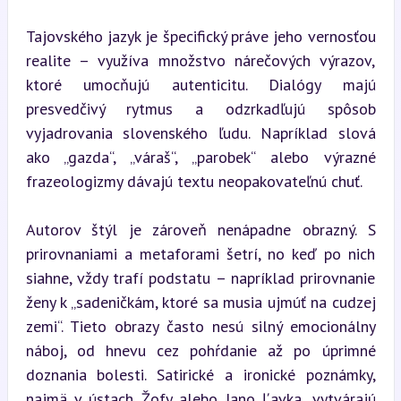
Tajovského jazyk je špecifický práve jeho vernosťou 
realite – využíva množstvo nárečových výrazov, 
ktoré umocňujú autenticitu. Dialógy majú 
presvedčivý rytmus a odzrkadľujú spôsob 
vyjadrovania slovenského ľudu. Napríklad slová 
ako „gazda“, „váraš“, „parobek“ alebo výrazné 
frazeologizmy dávajú textu neopakovateľnú chuť.
Autorov štýl je zároveň nenápadne obrazný. S 
prirovnaniami a metaforami šetrí, no keď po nich 
siahne, vždy trafí podstatu – napríklad prirovnanie 
ženy k „sadeničkám, ktoré sa musia ujmúť na cudzej 
zemi“. Tieto obrazy často nesú silný emocionálny 
náboj, od hnevu cez pohŕdanie až po úprimné 
doznania bolesti. Satirické a ironické poznámky, 
najmä v ústach Žofy alebo Jano Ľavka, vytvárajú 