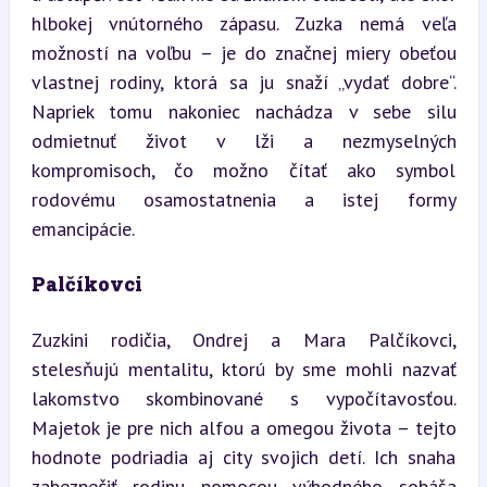
hlbokej vnútorného zápasu. Zuzka nemá veľa 
možností na voľbu – je do značnej miery obeťou 
vlastnej rodiny, ktorá sa ju snaží „vydať dobre“. 
Napriek tomu nakoniec nachádza v sebe silu 
odmietnuť život v lži a nezmyselných 
kompromisoch, čo možno čítať ako symbol 
rodovému osamostatnenia a istej formy 
emancipácie.
Palčíkovci
Zuzkini rodičia, Ondrej a Mara Palčíkovci, 
stelesňujú mentalitu, ktorú by sme mohli nazvať 
lakomstvo skombinované s vypočítavosťou. 
Majetok je pre nich alfou a omegou života – tejto 
hodnote podriadia aj city svojich detí. Ich snaha 
zabezpečiť rodinu pomocou výhodného sobáša 