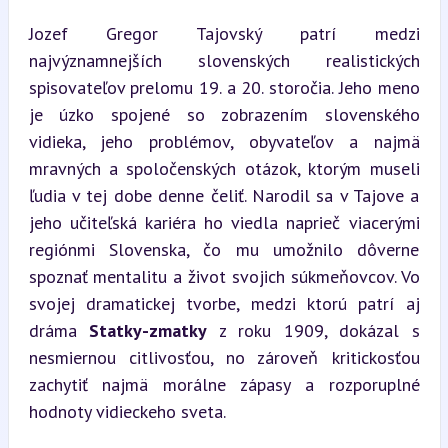
Jozef Gregor Tajovský patrí medzi 
najvýznamnejších slovenských realistických 
spisovateľov prelomu 19. a 20. storočia. Jeho meno 
je úzko spojené so zobrazením slovenského 
vidieka, jeho problémov, obyvateľov a najmä 
mravných a spoločenských otázok, ktorým museli 
ľudia v tej dobe denne čeliť. Narodil sa v Tajove a 
jeho učiteľská kariéra ho viedla naprieč viacerými 
regiónmi Slovenska, čo mu umožnilo dôverne 
spoznať mentalitu a život svojich súkmeňovcov. Vo 
svojej dramatickej tvorbe, medzi ktorú patrí aj 
dráma 
Statky-zmatky
 z roku 1909, dokázal s 
nesmiernou citlivosťou, no zároveň kritickosťou 
zachytiť najmä morálne zápasy a rozporuplné 
hodnoty vidieckeho sveta.