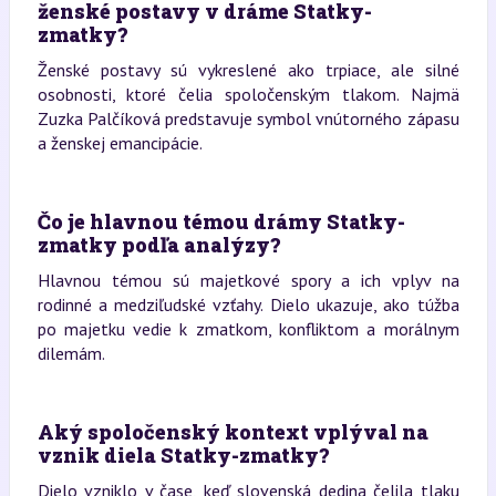
ženské postavy v dráme Statky-
zmatky?
Ženské postavy sú vykreslené ako trpiace, ale silné
osobnosti, ktoré čelia spoločenským tlakom. Najmä
Zuzka Palčíková predstavuje symbol vnútorného zápasu
a ženskej emancipácie.
Čo je hlavnou témou drámy Statky-
zmatky podľa analýzy?
Hlavnou témou sú majetkové spory a ich vplyv na
rodinné a medziľudské vzťahy. Dielo ukazuje, ako túžba
po majetku vedie k zmatkom, konfliktom a morálnym
dilemám.
Aký spoločenský kontext vplýval na
vznik diela Statky-zmatky?
Dielo vzniklo v čase, keď slovenská dedina čelila tlaku