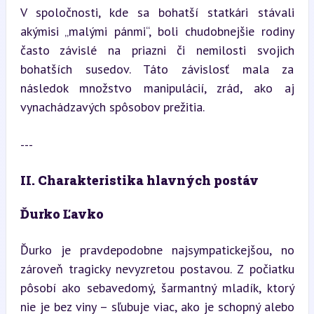
V spoločnosti, kde sa bohatší statkári stávali 
akýmisi „malými pánmi“, boli chudobnejšie rodiny 
často závislé na priazni či nemilosti svojich 
bohatších susedov. Táto závislosť mala za 
následok množstvo manipulácií, zrád, ako aj 
vynachádzavých spôsobov prežitia.
---
II. Charakteristika hlavných postáv
Ďurko Ľavko
Ďurko je pravdepodobne najsympatickejšou, no 
zároveň tragicky nevyzretou postavou. Z počiatku 
pôsobí ako sebavedomý, šarmantný mladík, ktorý 
nie je bez viny – sľubuje viac, ako je schopný alebo 