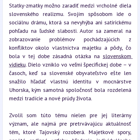
Statky-zmatky možno zaradiť medzi vrcholné diela 
slovenského realizmu. Svojím spôsobom ide o 
sociálnu drámu, ktorá sa nevyhýba ani satirickému 
pohľadu na ľudské slabosti. Autor sa zameral na 
zobrazovanie problémov pochádzajúcich z 
konfliktov okolo vlastníctva majetku a pôdy, čo 
bola v tej dobe zásadná otázka na 
slovenskom 
vidieku
. Dielo vzniklo vo veľmi špecifickej dobe – v 
časoch, keď sa slovenské obyvateľstvo ešte len 
snažilo hľadať vlastnú identitu v mocnárstve 
Uhorska, kým samotná spoločnosť bola rozdelená 
medzi tradície a nové prúdy života.
Zvolil som túto tému nielen pre jej literárny 
význam, ale najmä pre pretrvávajúcu aktuálnosť 
tém, ktoré Tajovský rozoberá. Majetkové spory, 