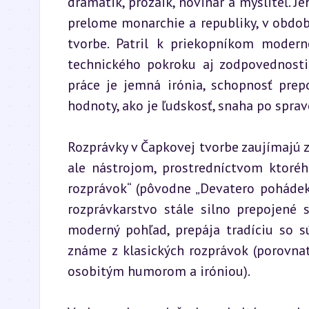
dramatik, prozaik, novinár a mysliteľ. Je
prelome monarchie a republiky, v období
tvorbe. Patril k priekopníkom modern
technického pokroku aj zodpovednosti
práce je jemná irónia, schopnosť prep
hodnoty, ako je ľudskosť, snaha po spra
Rozprávky v Čapkovej tvorbe zaujímajú zv
ale nástrojom, prostredníctvom ktoréh
rozprávok“ (pôvodne „Devatero pohádek“
rozprávkarstvo stále silno prepojené 
moderný pohľad, prepája tradíciu so 
známe z klasických rozprávok (porovn
osobitým humorom a iróniou).