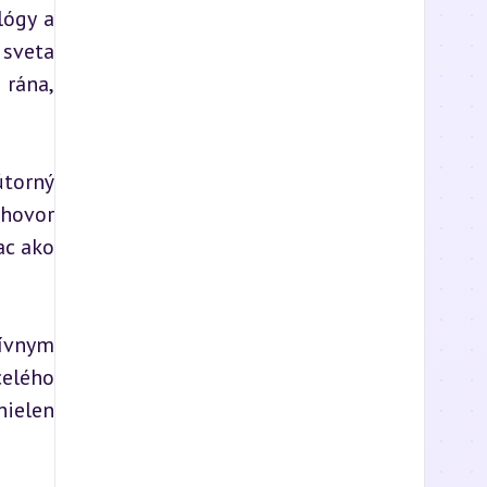
ógy a 
sveta 
rána, 
torný 
hovor 
c ako 
ívnym 
elého 
ielen 