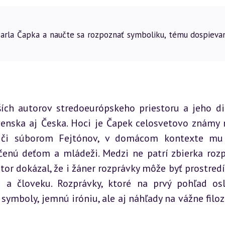
Karla Čapka a naučte sa rozpoznať symboliku, tému dospievan
ích autorov stredoeurópskeho priestoru a jeho die
venska aj Česka. Hoci je Čapek celosvetovo známy 
či súborom Fejtónov, v domácom kontexte mu p
čenú deťom a mládeži. Medzi ne patrí zbierka rozp
or dokázal, že i žáner rozprávky môže byť prostredí
 a človeku. Rozprávky, ktoré na prvý pohľad osl
symboly, jemnú iróniu, ale aj náhľady na vážne filozo