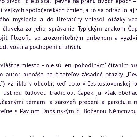
ho život i dielo stáli pevne na prahu dvoch epoch – ž
 veľkých spoločenských zmien, a to sa odrazilo aj v
ého myslenia a do literatúry vniesol otázky ve
 človeka za jeho správanie. Typickým znakom Čap
ojiť filozofiu so zrozumiteľným príbehom a vyzdvi
vodlivosti a pochopení druhých.
láštne miesto – nie sú len „pohodlným“ čítaním pre 
o autor prenáša na čitateľov zásadné otázky. „Dev
) vzniklo v období, keď bolo v československej ku
s ústnou ľudovou tradíciou. Čapek ju však obohac
súčasnými témami a zároveň preberá a paroduje m
ateľne s Pavlom Dobšinským či Boženou Němcovou,