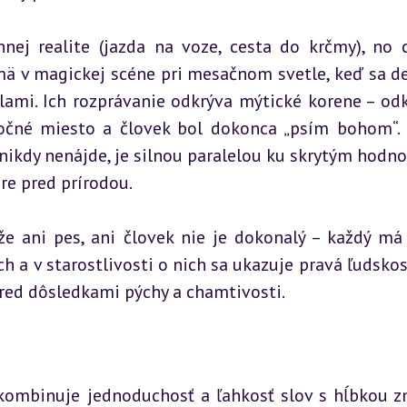
ej realite (jazda na voze, cesta do krčmy), no ci
mä v magickej scéne pri mesačnom svetle, keď sa de
ami. Ich rozprávanie odkrýva mýtické korene – odk
očné miesto a človek bol dokonca „psím bohom“. 
k nikdy nenájde, je silnou paralelou ku skrytým hodno
re pred prírodou.
e ani pes, ani človek nie je dokonalý – každý má 
ch a v starostlivosti o nich sa ukazuje pravá ľudskosť
pred dôsledkami pýchy a chamtivosti.
 kombinuje jednoduchosť a ľahkosť slov s hĺbkou zm