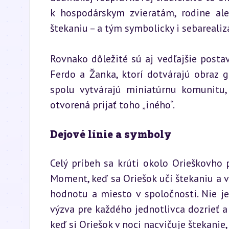
k hospodárskym zvieratám, rodine ale
štekaniu – a tým symbolicky i sebarealizá
Rovnako dôležité sú aj vedľajšie post
Ferdo a Žanka, ktorí dotvárajú obraz g
spolu vytvárajú miniatúrnu komunitu,
otvorená prijať toho „iného“.
Dejové línie a symboly
Celý príbeh sa krúti okolo Orieškovho 
Moment, keď sa Oriešok učí štekaniu a vr
hodnotu a miesto v spoločnosti. Nie je 
výzva pre každého jednotlivca dozrieť a
keď si Oriešok v noci nacvičuje štekanie