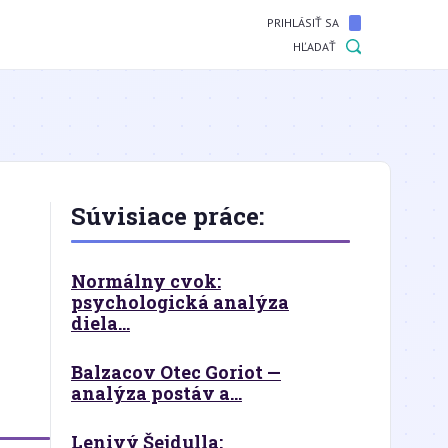
PRIHLÁSIŤ SA
HĽADAŤ
Súvisiace práce:
Normálny cvok:
psychologická analýza
diela...
Balzacov Otec Goriot —
analýza postáv a...
Lenivý Šejdulla: