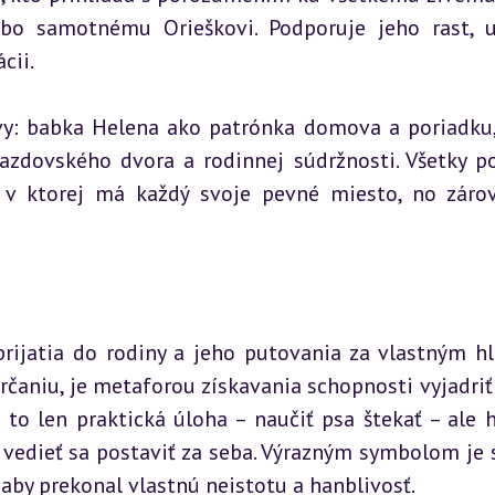
bo samotnému Orieškovi. Podporuje jeho rast, u
cii.
avy: babka Helena ako patrónka domova a poriadku,
azdovského dvora a rodinnej súdržnosti. Všetky po
 v ktorej má každý svoje pevné miesto, no zárov
prijatia do rodiny a jeho putovania za vlastným hl
čaniu, je metaforou získavania schopnosti vyjadriť 
to len praktická úloha – naučiť psa štekať – ale h
 vedieť sa postaviť za seba. Výrazným symbolom je s
, aby prekonal vlastnú neistotu a hanblivosť.