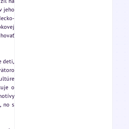
il na 
 jeho 
decko-
kovej 
hovať 
deti, 
ätoro 
ltúre 
uje o 
otívy 
 no s 