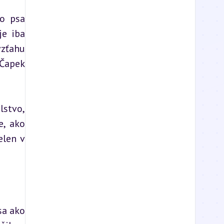
o psa 
e iba 
zťahu 
Čapek 
stvo, 
, ako 
len v 
a ako 