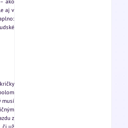
– ako 
 aj v 
plno: 
udské 
ričky 
olom 
 musí 
ičným 
zdu z 
či už 