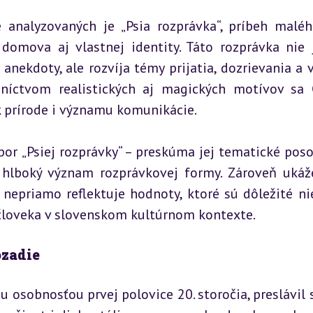
e analyzovaných je „Psia rozprávka“, príbeh maléh
 domova aj vlastnej identity. Táto rozprávka nie j
nekdoty, ale rozvíja témy prijatia, dozrievania a v
níctvom realistických aj magických motívov sa 
k prírode i významu komunikácie.
or „Psiej rozprávky“ – preskúma jej tematické posol
j hlboký význam rozprávkovej formy. Zároveň ukáže
nepriamo reflektuje hodnoty, ktoré sú dôležité nie
 človeka v slovenskom kultúrnom kontexte.
ozadie
osobnosťou prvej polovice 20. storočia, preslávil s