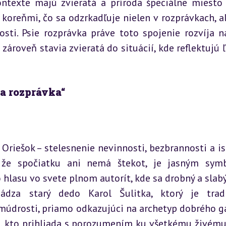
texte majú zvieratá a príroda špeciálne miesto 
 koreňmi, čo sa odzrkadľuje nielen v rozprávkach, ale
ti. Psie rozprávka práve toto spojenie rozvíja na
zároveň stavia zvieratá do situácií, kde reflektujú ľ
ia rozprávka“
iešok – stelesnenie nevinnosti, bezbrannosti a isk
že spočiatku ani nemá štekot, je jasným symb
 hlasu vo svete plnom autorít, kde sa drobný a slabý
ádza starý dedo Karol Šulitka, ktorý je trad
 múdrosti, priamo odkazujúci na archetyp dobrého ga
n, kto prihliada s porozumením ku všetkému živému, 