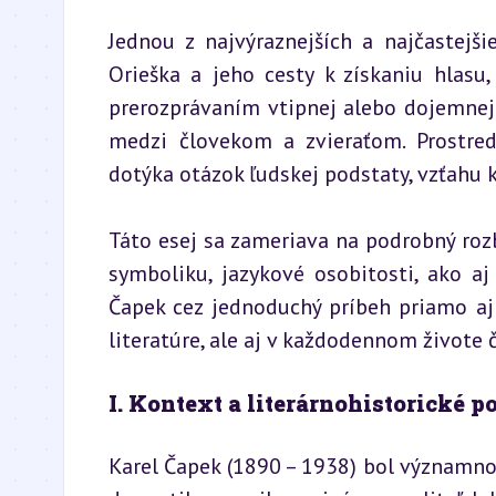
Jednou z najvýraznejších a najčastejši
Orieška a jeho cesty k získaniu hlasu,
prerozprávaním vtipnej alebo dojemnej a
medzi človekom a zvieraťom. Prostred
dotýka otázok ľudskej podstaty, vzťahu 
Táto esej sa zameriava na podrobný rozb
symboliku, jazykové osobitosti, ako a
Čapek cez jednoduchý príbeh priamo aj 
literatúre, ale aj v každodennom živote
I. Kontext a literárnohistorické p
Karel Čapek (1890 – 1938) bol významnou 