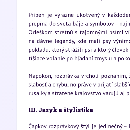
Príbeh je výrazne ukotvený v každodenn
prepína do sveta báje a symbolov – naj
Orieškom stretnú s tajomnými psími víl
na dávne legendy, kde mali psy výnim
pokladu, ktorý strážili psi a ktorý člove
tíšiace volanie po hľadaní zmyslu a poko
Napokon, rozprávka vrcholí poznaním, ž
slabosť a chybu, no práve v prijatí slabší
rusalky a stratené kráľovstvo varujú aj 
III. Jazyk a štylistika
Čapkov rozprávkový štýl je jedinečný –