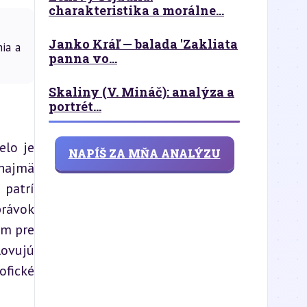
charakteristika a morálne...
Janko Kráľ — balada 'Zakliata
ia a
panna vo...
Skaliny (V. Mináč): analýza a
portrét...
lo je 
NAPÍŠ ZA MŇA ANALÝZU
najmä 
atrí 
rávok 
m pre 
ovujú 
fické 