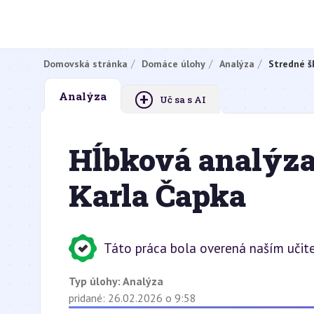
Domovská stránka
Domáce úlohy
Analýza
Stredné š
+
Analýza
Uč sa s AI
Hĺbková analýza
Karla Čapka
Táto práca bola overená naším učit
Typ úlohy:
Analýza
pridané: 26.02.2026 o 9:58