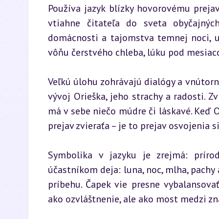
Používa jazyk blízky hovorovému prejavu
vtiahne čitateľa do sveta obyčajnýc
domácnosti a tajomstva temnej noci, um
vôňu čerstvého chleba, lúku pod mesiac
Veľkú úlohu zohrávajú dialógy a vnútorn
vývoj Orieška, jeho strachy a radosti. Z
má v sebe niečo múdre či láskavé. Keď O
prejav zvieraťa – je to prejav osvojenia
Symbolika v jazyku je zrejmá: príro
účastníkom deja: luna, noc, mlha, pachy 
príbehu. Čapek vie presne vybalansovať
ako ozvláštnenie, ale ako most medzi z