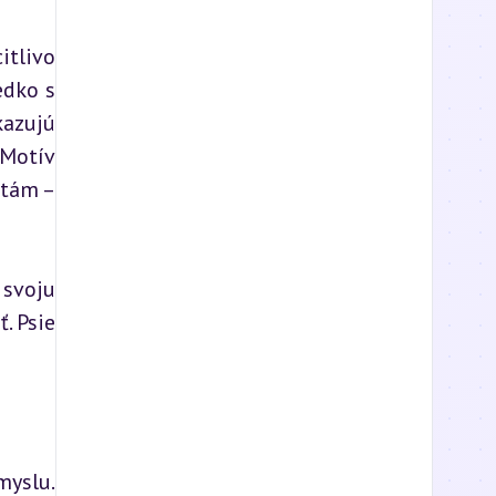
tlivo 
dko s 
azujú 
Motív 
tám – 
svoju 
. Psie 
yslu. 