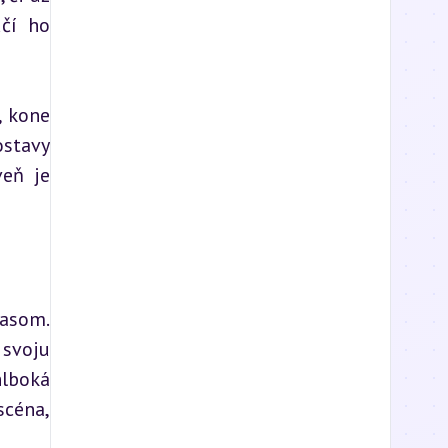
čí ho 
 kone 
stavy 
eň je 
asom. 
svoju 
lboká 
céna, 