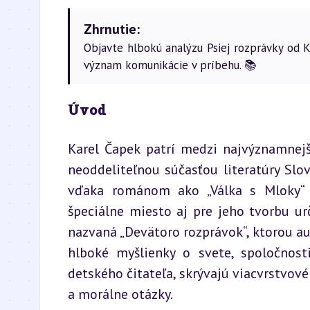
Zhrnutie:
Objavte hlbokú analýzu Psiej rozprávky od 
význam komunikácie v príbehu. 📚
Úvod
Karel Čapek patrí medzi najvýznamnejš
neoddeliteľnou súčasťou literatúry Slo
vďaka románom ako „Válka s Mloky“ 
špeciálne miesto aj pre jeho tvorbu ur
nazvaná „Devätoro rozprávok“, ktorou aut
hlboké myšlienky o svete, spoločnosti
detského čitateľa, skrývajú viacvrstvové 
a morálne otázky.