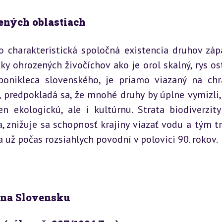
nených oblastiach
o charakteristická spoločná existencia druhov zápa
cky ohrozených živočíchov ako je orol skalný, rys ost
ponikleca slovenského, je priamo viazaný na chr
, predpokladá sa, že mnohé druhy by úplne vymizli, 
 ekologickú, ale i kultúrnu. Strata biodiverzity 
, znižuje sa schopnosť krajiny viazať vodu a tým trp
a už počas rozsiahlych povodní v polovici 90. rokov.
 na Slovensku