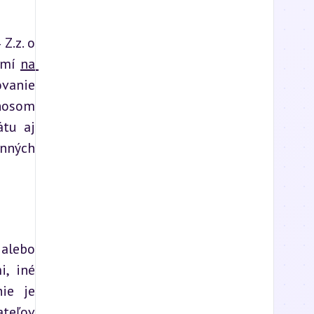
.z. o 
emí 
na 
vanie 
nosom 
tu aj 
nných 
alebo 
, iné 
ie je 
eľov 