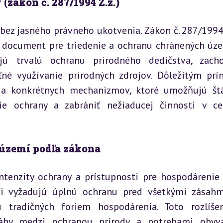
(zákon č. 287/1994 Z.z.)
bez jasného právneho ukotvenia. Zákon č. 287/1994 Z
ný document pre triedenie a ochranu chránených úz
jú trvalú ochranu prírodného dedičstva, zacho
ľné využívanie prírodných zdrojov. Dôležitým prí
 a konkrétnych mechanizmov, ktoré umožňujú štá
 ochrany a zabrániť nežiaducej činnosti v ce
 území podľa zákona
ntenzity ochrany a prístupnosti pre hospodárenie 
y si vyžadujú úplnú ochranu pred všetkými zásahmi
tradičných foriem hospodárenia. Toto rozlíšen
áhy medzi ochranou prírody a potrebami obyvat