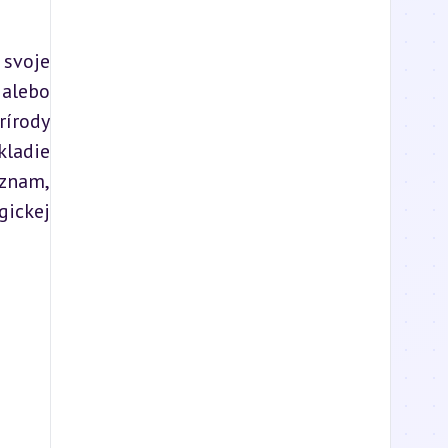
svoje 
alebo 
rírody 
ladie 
znam, 
ickej 