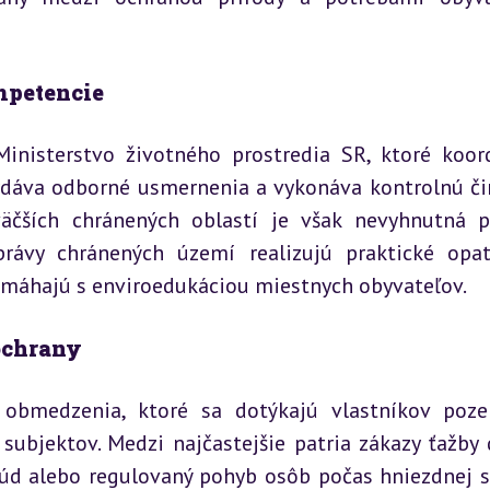
mpetencie
nisterstvo životného prostredia SR, ktoré koord
ydáva odborné usmernenia a vykonáva kontrolnú čin
äčších chránených oblastí je však nevyhnutná p
rávy chránených území realizujú praktické opatr
omáhajú s enviroedukáciou miestnych obyvateľov.
ochrany
obmedzenia, ktoré sa dotýkajú vlastníkov poze
ubjektov. Medzi najčastejšie patria zákazy ťažby d
 rúd alebo regulovaný pohyb osôb počas hniezdnej s