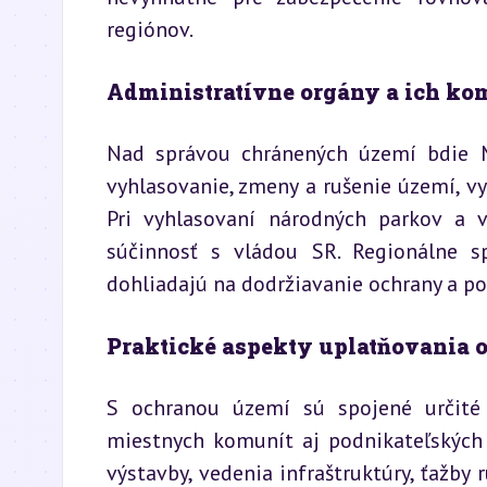
regiónov.
Administratívne orgány a ich ko
Nad správou chránených území bdie Mi
vyhlasovanie, zmeny a rušenie území, v
Pri vyhlasovaní národných parkov a v
súčinnosť s vládou SR. Regionálne sp
dohliadajú na dodržiavanie ochrany a p
Praktické aspekty uplatňovania 
S ochranou území sú spojené určité 
miestnych komunít aj podnikateľských s
výstavby, vedenia infraštruktúry, ťažby