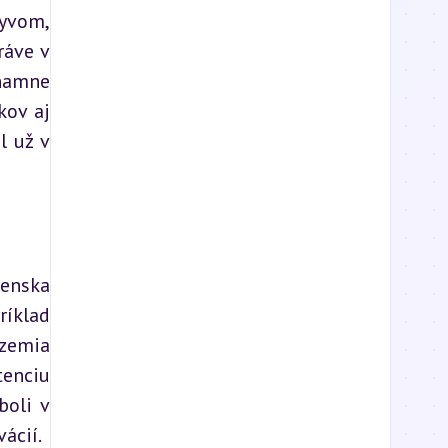
yvom, 
áve v 
namne 
ov aj 
 už v 
enska 
íklad 
zemia 
enciu 
oli v 
ácií.