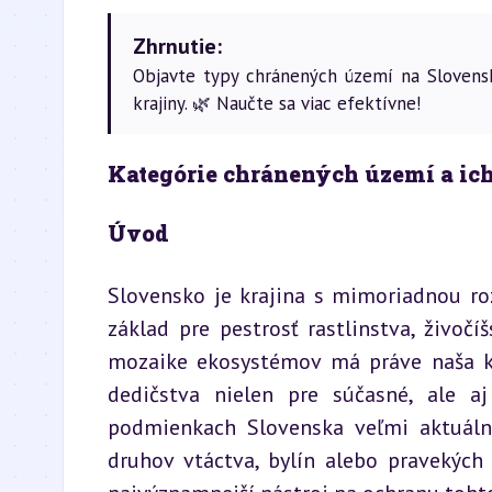
Zhrnutie:
Objavte typy chránených území na Slovensk
krajiny. 🌿 Naučte sa viac efektívne!
Kategórie chránených území a ic
Úvod
Slovensko je krajina s mimoriadnou ro
základ pre pestrosť rastlinstva, živoč
mozaike ekosystémov má práve naša kr
dedičstva nielen pre súčasné, ale a
podmienkach Slovenska veľmi aktuálny 
druhov vtáctva, bylín alebo pravekých