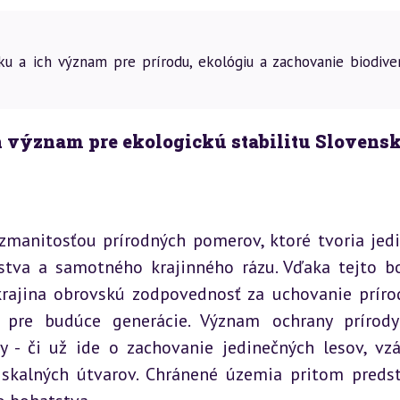
u a ich význam pre prírodu, ekológiu a zachovanie biodiver
h význam pre ekologickú stabilitu Slovens
zmanitosťou prírodných pomerov, ktoré tvoria jedi
íšstva a samotného krajinného rázu. Vďaka tejto bo
ajina obrovskú zodpovednosť za uchovanie príro
j pre budúce generácie. Význam ochrany prírody
- či už ide o zachovanie jedinečných lesov, vzá
 skalných útvarov. Chránené územia pritom predst