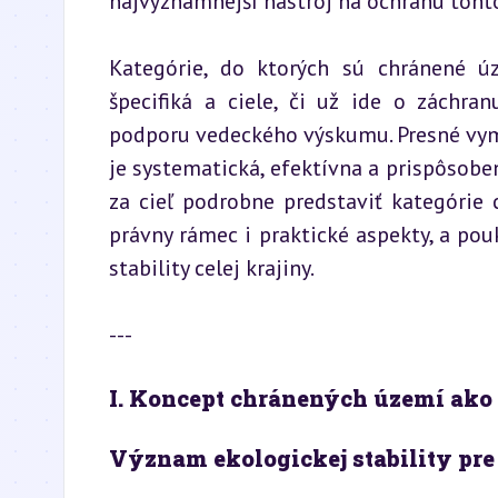
najvýznamnejší nástroj na ochranu toht
Kategórie, do ktorých sú chránené ú
špecifiká a ciele, či už ide o záchra
podporu vedeckého výskumu. Presné vyme
je systematická, efektívna a prispôsoben
za cieľ podrobne predstaviť kategórie
právny rámec i praktické aspekty, a pou
stability celej krajiny.
---
I. Koncept chránených území ako n
Význam ekologickej stability pre