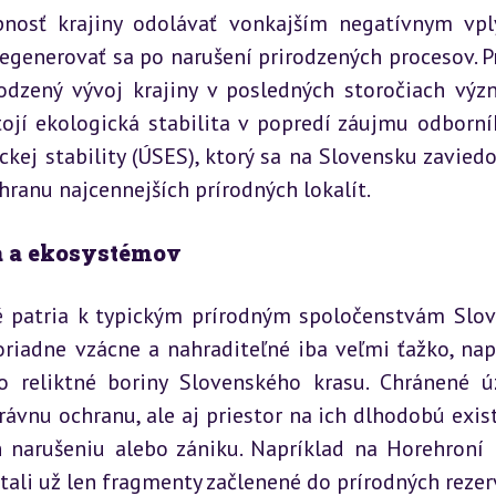
pnosť krajiny odolávať vonkajším negatívnym vpl
egenerovať sa po narušení prirodzených procesov. Pr
rodzený vývoj krajiny v posledných storočiach výz
jí ekologická stabilita v popredí záujmu odborník
kej stability (ÚSES), ktorý sa na Slovensku zaviedol
chranu najcennejších prírodných lokalít.
a a ekosystémov
é patria k typickým prírodným spoločenstvám Slov
oriadne vzácne a nahraditeľné iba veľmi ťažko, napr
o reliktné boriny Slovenského krasu. Chránené ú
vnu ochranu, ale aj priestor na ich dlhodobú exist
h narušeniu alebo zániku. Napríklad na Horehroní b
ali už len fragmenty začlenené do prírodných rezerv