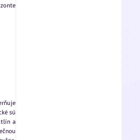
zonte 
rňuje 
ké sú 
lín a 
ečnou 