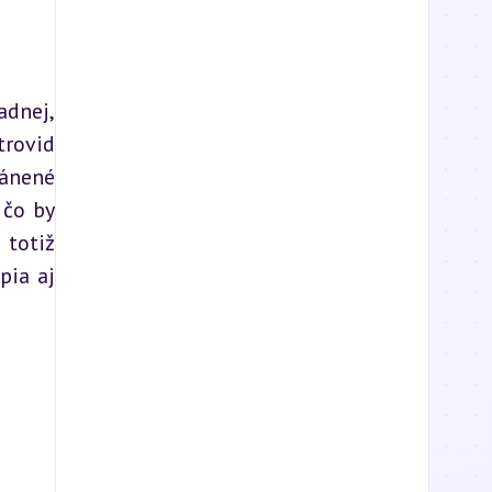
dnej, 
rovid 
ánené 
čo by 
totiž 
ia aj 