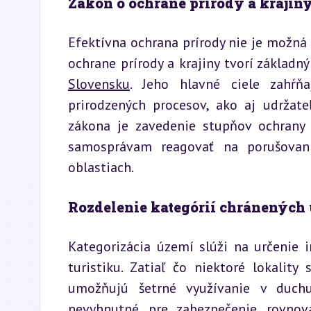
Zákon o ochrane prírody a krajiny 
Efektívna ochrana prírody nie je možná 
ochrane prírody a krajiny tvorí základ
Slovensku
. Jeho hlavné ciele zahŕňa
prirodzených procesov, ako aj udržate
zákona je zavedenie stupňov ochrany
samosprávam reagovať na porušovanie
oblastiach.
Rozdelenie kategórií chránených
Kategorizácia území slúži na určenie i
turistiku. Zatiaľ čo niektoré lokalit
umožňujú šetrné využívanie v duchu 
nevyhnutné pre zabezpečenie rovnov