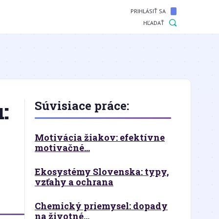
PRIHLÁSIŤ SA
HĽADAŤ
:
Súvisiace práce:
Motivácia žiakov: efektívne
motivačné...
Ekosystémy Slovenska: typy,
vzťahy a ochrana
Chemický priemysel: dopady
na životné...