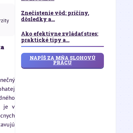
Znečistenie vôd: príčiny,
dôsledky a...
zity
Ako efektívne zvládať stres:
praktické tipy a...
ka
NAPÍŠ ZA MŇA SLOHOVÚ
PRÁCU
nečný 
hatej 
dného 
 je v 
cnych 
avujú 