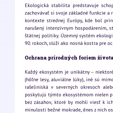
Ekologická stabilita predstavuje scho
zachovávať si svoje základné funkcie a r
kontexte strednej Európy, kde bol pri
narušený intenzívnym hospodárením, sto
štátnej politiky. Územný systém ekologic
90. rokoch, slúži ako nosná kostra pre o
Ochrana prírodných foriem život
Každý ekosystém je unikátny – niektor
(hôľne lesy, aluviálne lúky), iné sú mim
rašeliniská v severných okresoch aleb
poskytujú týmto ekosystémom nielen prá
bez zásahov, ktoré by mohli viesť k ic
minulosti bežné mokrade, dnes z nich ost