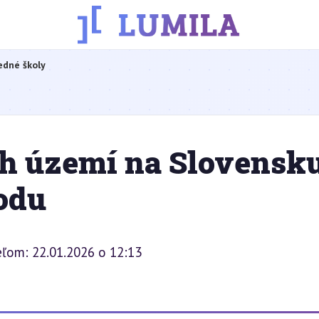
edné školy
h území na Slovensku
odu
eľom: 22.01.2026 o 12:13