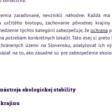
o bohatstva.
zemia zaraďované, nevznikli náhodne. Každá má 
nu určitého biotopu, zachovanie pôvodnej krajiny 
dzenie týchto kategórií zabezpečuje, že 
ochrana
 p
á potrebám konkrétnych lokalít. Táto esej si preto k
 chránených území na Slovensku, analyzovať ich vý
kázať na to, ako zásadné sú pre zabezpečenie ekolog
ástroja ekologickej stability
 krajinu