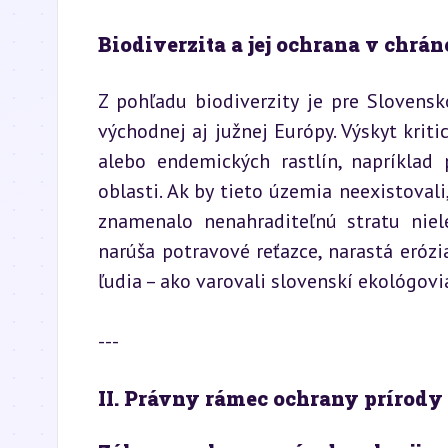
Biodiverzita a jej ochrana v chrá
Z pohľadu biodiverzity je pre Slovensk
východnej aj južnej Európy. Výskyt kriti
alebo endemických rastlín, napríklad 
oblasti. Ak by tieto územia neexistovali
znamenalo nenahraditeľnú stratu nielen
narúša potravové reťazce, narastá erózia
ľudia – ako varovali slovenskí ekológovi
---
II. Právny rámec ochrany prírody