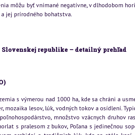
enia môžu byť vnímané negatívne, v dlhodobom hori
 a jej prírodného bohatstva.
 Slovenskej republike – detailný prehľad
O)
zemia s výmerou nad 1000 ha, kde sa chráni a usme
, mozaika lesov, lúk, vodných tokov a osídlení. Typic
 poľnohospodárstvo, množstvo vzácnych druhov rast
orlat s pralesom z bukov, Poľana s jedinečnou sop