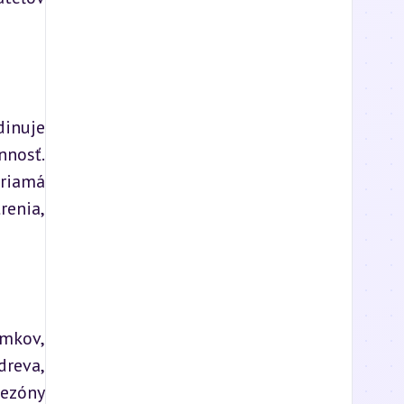
inuje 
nosť. 
riamá 
enia, 
mkov, 
reva, 
ezóny 