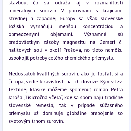
stavbou, čo sa odráža aj v rozmanitosti 
minerálnych surovín. V porovnaní s krajinami 
strednej a západnej Európy sa však slovenské 
ložiská vyznačujú menšou koncentráciou a 
obmedzenými objemami. Významné sú 
predovšetkým zásoby magnezitu na Gemeri či 
halitových solí v okolí Prešova, no tieto nemôžu 
uspokojiť potreby celého chemického priemyslu.
Nedostatok kvalitných surovín, ako je fosfát, síra 
či ropa, vedie k závislosti na ich dovoze. Kým v tzv. 
textilnej klasike môžeme spomenúť román Petra 
Jaroša „Tisícročná včela“, kde sa spomínajú tradičné 
slovenské remeslá, tak v prípade súčasného 
priemyslu už dominuje globálne prepojenie so 
svetovým trhom surovín.