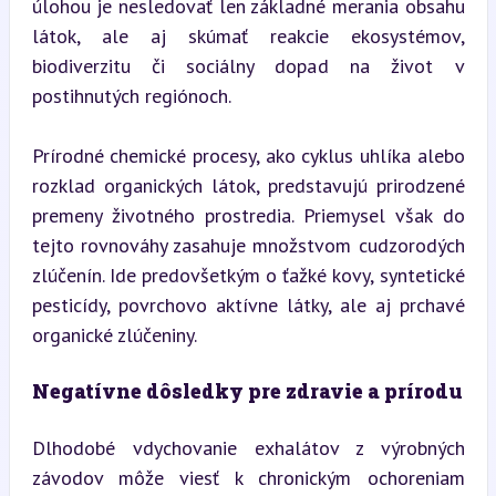
úlohou je nesledovať len základné merania obsahu 
látok, ale aj skúmať reakcie ekosystémov, 
biodiverzitu či sociálny dopad na život v 
postihnutých regiónoch.
Prírodné chemické procesy, ako cyklus uhlíka alebo 
rozklad organických látok, predstavujú prirodzené 
premeny životného prostredia. Priemysel však do 
tejto rovnováhy zasahuje množstvom cudzorodých 
zlúčenín. Ide predovšetkým o ťažké kovy, syntetické 
pesticídy, povrchovo aktívne látky, ale aj prchavé 
organické zlúčeniny.
Negatívne dôsledky pre zdravie a prírodu
Dlhodobé vdychovanie exhalátov z výrobných 
závodov môže viesť k chronickým ochoreniam 