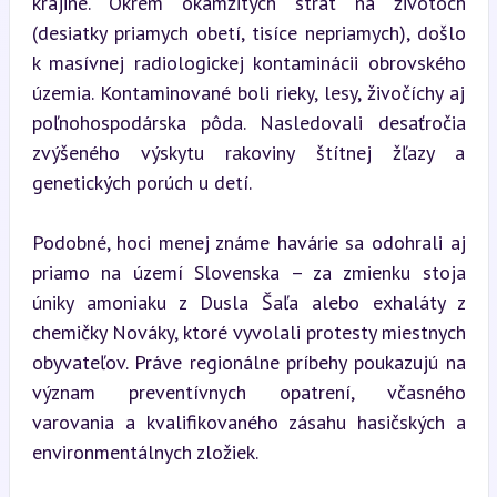
krajine. Okrem okamžitých strát na životoch 
(desiatky priamych obetí, tisíce nepriamych), došlo 
k masívnej radiologickej kontaminácii obrovského 
územia. Kontaminované boli rieky, lesy, živočíchy aj 
poľnohospodárska pôda. Nasledovali desaťročia 
zvýšeného výskytu rakoviny štítnej žľazy a 
genetických porúch u detí.
Podobné, hoci menej známe havárie sa odohrali aj 
priamo na území Slovenska – za zmienku stoja 
úniky amoniaku z Dusla Šaľa alebo exhaláty z 
chemičky Nováky, ktoré vyvolali protesty miestnych 
obyvateľov. Práve regionálne príbehy poukazujú na 
význam preventívnych opatrení, včasného 
varovania a kvalifikovaného zásahu hasičských a 
environmentálnych zložiek.