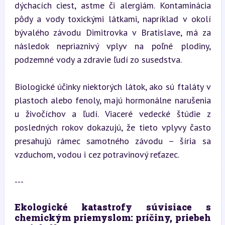
dýchacích ciest, astme či alergiám. Kontaminácia 
pôdy a vody toxickými látkami, napríklad v okolí 
bývalého závodu Dimitrovka v Bratislave, má za 
následok nepriaznivý vplyv na poľné plodiny, 
podzemné vody a zdravie ľudí zo susedstva.
Biologické účinky niektorých látok, ako sú ftaláty v 
plastoch alebo fenoly, majú hormonálne narušenia 
u živočíchov a ľudí. Viaceré vedecké štúdie z 
posledných rokov dokazujú, že tieto vplyvy často 
presahujú rámec samotného závodu – šíria sa 
vzduchom, vodou i cez potravinový reťazec.
---
Ekologické katastrofy súvisiace s 
chemickým priemyslom: príčiny, priebeh 