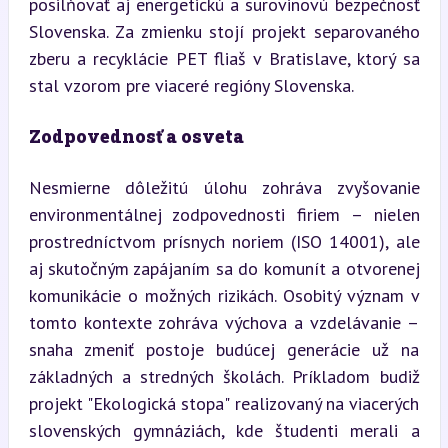
posilňovať aj energetickú a surovinovú bezpečnosť 
Slovenska. Za zmienku stojí projekt separovaného 
zberu a recyklácie PET fliaš v Bratislave, ktorý sa 
stal vzorom pre viaceré regióny Slovenska.
Zodpovednosť a osveta
Nesmierne dôležitú úlohu zohráva zvyšovanie 
environmentálnej zodpovednosti firiem – nielen 
prostredníctvom prísnych noriem (ISO 14001), ale 
aj skutočným zapájaním sa do komunít a otvorenej 
komunikácie o možných rizikách. Osobitý význam v 
tomto kontexte zohráva výchova a vzdelávanie – 
snaha zmeniť postoje budúcej generácie už na 
základných a stredných školách. Príkladom budiž 
projekt "Ekologická stopa" realizovaný na viacerých 
slovenských gymnáziách, kde študenti merali a 