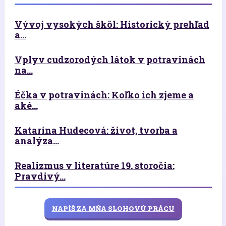
Vývoj vysokých škôl: Historický prehľad
a...
Vplyv cudzorodých látok v potravinách
na...
Éčka v potravinách: Koľko ich zjeme a
aké...
Katarína Hudecová: život, tvorba a
analýza...
Realizmus v literatúre 19. storočia:
Pravdivý...
NAPÍŠ ZA MŇA SLOHOVÚ PRÁCU