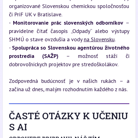
organizované Slovenskou chemickou spoločnosťou 
či PriF UK v Bratislave.

- 
Monitorovanie prác slovenských odborníkov
 – 
pravidelne čítať časopis „Odpady“ alebo výstupy 
SHMÚ o stave ovzdušia a vody 
na Slovensku
.

- 
Spolupráca so Slovenskou agentúrou životného 
prostredia (SAŽP)
 – možnosť stáží či 
dobrovoľníckych projektov pre stredoškolákov.
Zodpovedná budúcnosť je v našich rukách – a 
začína už dnes, malým rozhodnutím každého z nás.
ČASTÉ OTÁZKY K UČENIU
S AI