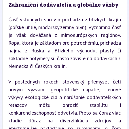
Zahraniční dodávatelia a globálne väzby
Časť vstupných surovín pochádza z blízkych krajín 
(poľské uhlie, maďarský zemný plyn), významná časť 
je však dovážaná z mimoeurópskych regiónov. 
Ropa, ktorá je základom pre petrochémiu, prichádza 
najmä z Ruska a 
Blízkeho východu
, plasty či 
základné polyméry sú často závislé na dodávkach z 
Nemecka či Českých krajín.
V posledných rokoch slovenský priemysel čelí 
novým výzvam: geopolitické napätie, cenové 
výkyvy, ekologické clá a narúšanie dodávateľských 
reťazcov môžu ohroziť stabilitu i 
konkurencieschopnosť odvetvia. Preto sa čoraz viac 
kladie dôraz na diverzifikáciu zdrojov a 
efektívnejšie nakladanie so surovinami, o čom 