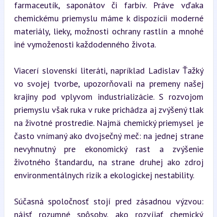
farmaceutík, saponátov či farbív. Práve vďaka 
chemickému priemyslu máme k dispozícii moderné 
materiály, lieky, možnosti ochrany rastlín a mnohé 
iné vymoženosti každodenného života.
Viacerí slovenskí literáti, napríklad Ladislav Ťažký 
vo svojej tvorbe, upozorňovali na premeny našej 
krajiny pod vplyvom industrializácie. S rozvojom 
priemyslu však ruka v ruke prichádza aj zvýšený tlak 
na životné prostredie. Najmä chemický priemysel je 
často vnímaný ako dvojsečný meč: na jednej strane 
nevyhnutný pre ekonomický rast a zvýšenie 
životného štandardu, na strane druhej ako zdroj 
environmentálnych rizík a ekologickej nestability.
Súčasná spoločnosť stojí pred zásadnou výzvou: 
nájsť rozumné spôsoby, ako rozvíjať chemický 