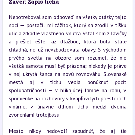
Záver: Zápis ticha
Nepotreboval som odpoveď na všetky otázky tejto 
noci — postačil mi zážitok, ktorý sa zrodil v tíšku 
ulíc a zrkadle vlastného vnútra. Vstal som z lavičky 
a prešiel ešte raz dlažbou, ktorá bola stále 
chladná, no už nevzbudzovala obavy. S východom 
prvého svetla na obzore som rozumel, že nie 
všetká samota musí byť prázdna; niekedy je práve 
v nej ukrytá šanca na novú rovnováhu. Slovenské 
mestá aj v tichu vedia ponúknuť pocit 
spolupatričnosti — v blikajúcej lampe na rohu, v 
spomienke na rozhovory v kvapľovitých priestoroch 
vinárne, v únavne dlhom tichu medzi dvoma 
zvoneniami trolejbusu.
Mesto nikdy nedovolí zabudnúť, že aj tie 