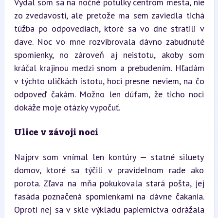
Vydal som sa na nočné potulky centrom mesta, nie 
zo zvedavosti, ale pretože ma sem zaviedla tichá 
túžba po odpovediach, ktoré sa vo dne stratili v 
dave. Noc vo mne rozvibrovala dávno zabudnuté 
spomienky, no zároveň aj neistotu, akoby som 
kráčal krajinou medzi snom a prebudením. Hľadám 
v týchto uličkách istotu, hoci presne neviem, na čo 
odpoveď čakám. Možno len dúfam, že ticho noci 
dokáže moje otázky vypočuť.
Ulice v závoji noci
Najprv som vnímal len kontúry — statné siluety 
domov, ktoré sa týčili v pravidelnom rade ako 
porota. Zľava na mňa pokukovala stará pošta, jej 
fasáda poznačená spomienkami na dávne čakania. 
Oproti nej sa v skle výkladu papiernictva odrážala 