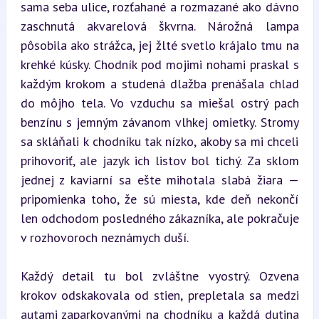
sama seba ulice, rozťahané a rozmazané ako dávno 
zaschnutá akvarelová škvrna. Nárožná lampa 
pôsobila ako strážca, jej žlté svetlo krájalo tmu na 
krehké kúsky. Chodník pod mojimi nohami praskal s 
každým krokom a studená dlažba prenášala chlad 
do môjho tela. Vo vzduchu sa miešal ostrý pach 
benzínu s jemným závanom vlhkej omietky. Stromy 
sa skláňali k chodníku tak nízko, akoby sa mi chceli 
prihovoriť, ale jazyk ich listov bol tichý. Za sklom 
jednej z kaviarní sa ešte mihotala slabá žiara — 
pripomienka toho, že sú miesta, kde deň nekončí 
len odchodom posledného zákazníka, ale pokračuje 
v rozhovoroch neznámych duší.
Každý detail tu bol zvláštne vyostrý. Ozvena 
krokov odskakovala od stien, prepletala sa medzi 
autami zaparkovanými na chodníku a každá dutina 