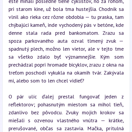
ešte mihali posledné tiene cyklistov, no za rohom, 
pri starom kine, už bola tma hustejšia. Chodník sa 
vlnil ako rieka cez rôzne obdobia — tu praska, tam 
chýbajúci kameň, inde vychodený pás v betóne, kde 
denne stala rada pred bankomatom. Zrazu sa 
spoza parkovaného auta ozval tlmený zvuk — 
spadnutý plech, možno len vietor, ale v tejto tme 
sa všetko zdalo byť významnejšie. Kým som 
prechádzal popri hromade bicyklov, zrazu z okna na 
treťom poschodí vykukla na okamih tvár. Zakývala 
mi, alebo som to len chcel vidieť?
O pár ulíc ďalej prestal fungovať jeden z 
reflektorov; pohasnutým miestom sa mihol tieň, 
zdanlivo bez pôvodcu. Zvuky mojich krokov sa 
miešali s ozvenou vlastného vnútra — krátke, 
prerušované, občas sa zastavia. Mačka, prítulná 