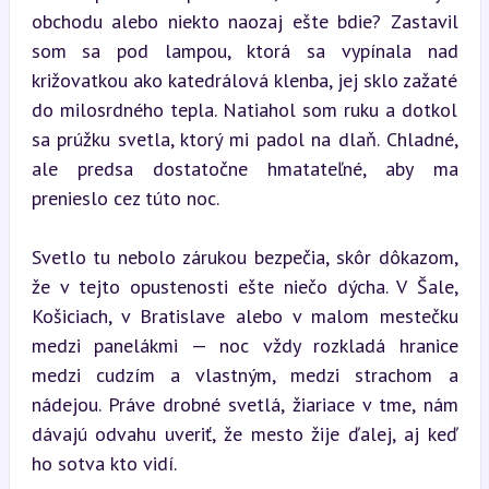
obchodu alebo niekto naozaj ešte bdie? Zastavil 
som sa pod lampou, ktorá sa vypínala nad 
križovatkou ako katedrálová klenba, jej sklo zažaté 
do milosrdného tepla. Natiahol som ruku a dotkol 
sa prúžku svetla, ktorý mi padol na dlaň. Chladné, 
ale predsa dostatočne hmatateľné, aby ma 
prenieslo cez túto noc.
Svetlo tu nebolo zárukou bezpečia, skôr dôkazom, 
že v tejto opustenosti ešte niečo dýcha. V Šale, 
Košiciach, v Bratislave alebo v malom mestečku 
medzi panelákmi — noc vždy rozkladá hranice 
medzi cudzím a vlastným, medzi strachom a 
nádejou. Práve drobné svetlá, žiariace v tme, nám 
dávajú odvahu uveriť, že mesto žije ďalej, aj keď 
ho sotva kto vidí.