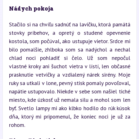
Nádych pokoja
Stačilo si na chvíľu sadnúť na lavičku, ktorá pamätá 
stovky príbehov, a opretý o studené opevnenie 
kostola, som počúval, ako ustupuje vietor. Srdce mi 
bilo pomalšie, zhlboka som sa nadýchol a nechal 
chlad noci pohladiť si čelo. Už som nepočul 
vlastné kroky ani šuchot vietra v lístí, len občasné 
prasknutie vetvičky a vzdialený nárek sirény. Moje 
ruky sa utkali v lone, pevný stisk pomaly povoľoval, 
napätie ustupovalo. Niekde v sebe som našiel tiché 
miesto, kde úzkosť už nemala silu a mohol som len 
byť. Svetlo lampy mi ako klbko hodilo do rúk kúsok 
dňa, ktorý mi pripomenul, že koniec noci je už za 
rohom.