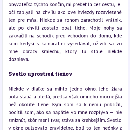
obyvateľka týchto končín, mi prebehla cez cestu, jej 
oči zablysli na chvíľu ako dve hviezdy rozsvietené 
len pre mňa. Niekde za rohom zarachotil vrátnik, 
ale po chvíli zostalo opäť ticho. Moje nohy sa 
zakvačili na schodík pred vchodom do domu, kde 
som kedysi s kamarátmi vysedával, oživili sa vo 
mne obrazy smiechu, ktorý tu stále niekde 
doznieva.
Svetlo uprostred tieňov
Niekde v diaľke sa mihlo jedno okno. Jeho žiara 
bola slabá a bledá, predsa však omnoho mocnejšia 
než okolité tiene. Kým som sa k nemu priblížil, 
pocítil som, ako sa napätie vo mne rozplýva — nie 
zmiznúť, skôr mení tvar, stáva sa krehkejším. Svetlo 
v okne pulzovalo pravidelne, boli to len neónky z 