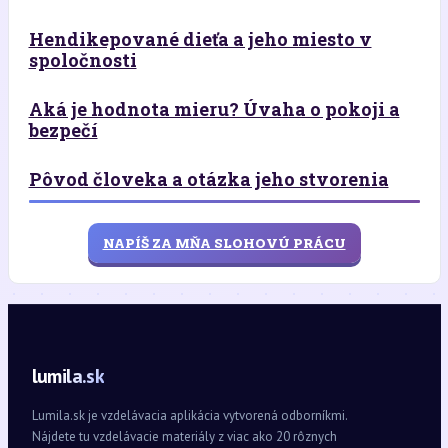
Hendikepované dieťa a jeho miesto v
spoločnosti
Aká je hodnota mieru? Úvaha o pokoji a
bezpečí
Pôvod človeka a otázka jeho stvorenia
NAPÍŠ ZA MŇA SLOHOVÚ PRÁCU
lumila.sk
Lumila.sk je vzdelávacia aplikácia vytvorená odborníkmi.
Nájdete tu vzdelávacie materiály z viac ako 20 rôznych