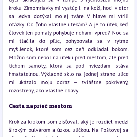
kroku. Zimomriavky mi vystúpili na koži, hoci vietor 
sa ledva dotýkal mojej tváre. V hlave mi vírili 
otázky: Od čoho vlastne utekám? A je to útek, keď 
človek len pomaly pohybuje nohami vpred? Noc sa 
mi tlačila do pľúc, pohybovala sa v rytme 
myšlienok, ktoré som cez deň odkladal bokom. 
Možno som nebol na úteku pred mestom, ale pred 
tichom samoty, ktorá sa pod hviezdami stáva 
hmatateľnou. Výkladné sklo na jednej strane ulice 
mi ukázalo moju odraz — zvláštne pokrivený, 
rozostrený, ako vlastné obavy.
Cesta naprieč mestom
Krok za krokom som zisťoval, aký je rozdiel medzi 
širokým bulvárom a úzkou uličkou. Na Poštovej sa 