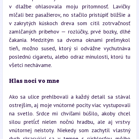
v dlažbe ohlasovala moju prítomnosť. Lavičky 
mlčali bez pasažierov, no stačilo pristúpiť bližšie a 
v zakrytých kúskoch dreva som cítil zotrvačnosť 
zamlčaných príbehov — rozlúčky, prvé bozky, dlhé 
čakania. Medzitým sa dvoma oknami prešmykol 
tieň, možno sused, ktorý si odvážne vychutnáva 
poslednú cigaretu, alebo odraz minulosti, ktorú tu 
všetci nechávame.
Hlas noci vo mne
Ako sa ulice prehlbovali a každý detail sa stával 
ostrejším, aj moje vnútorné pocity viac vystupovali 
na svetlo. Srdce mi chvíľami búšilo, akoby chcel 
silou pretĺcť nielen nočnú hradbu, ale aj vrstvy 
vnútornej neistoty. Niekedy som zachytil vlastný 
dych skracujúci sa v tempe s rýchlosťou môjho 