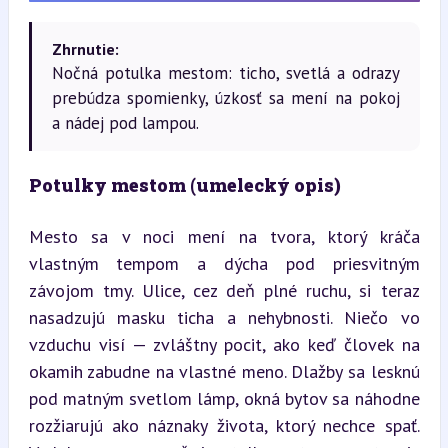
Zhrnutie:
Nočná potulka mestom: ticho, svetlá a odrazy
prebúdza spomienky, úzkosť sa mení na pokoj
a nádej pod lampou.
Potulky mestom (umelecký opis)
Mesto sa v noci mení na tvora, ktorý kráča 
vlastným tempom a dýcha pod priesvitným 
závojom tmy. Ulice, cez deň plné ruchu, si teraz 
nasadzujú masku ticha a nehybnosti. Niečo vo 
vzduchu visí — zvláštny pocit, ako keď človek na 
okamih zabudne na vlastné meno. Dlažby sa lesknú 
pod matným svetlom lámp, okná bytov sa náhodne 
rozžiarujú ako náznaky života, ktorý nechce spať. 