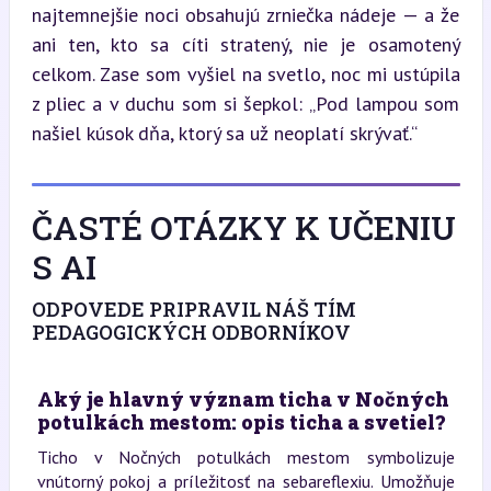
najtemnejšie noci obsahujú zrniečka nádeje — a že 
ani ten, kto sa cíti stratený, nie je osamotený 
celkom. Zase som vyšiel na svetlo, noc mi ustúpila 
z pliec a v duchu som si šepkol: „Pod lampou som 
našiel kúsok dňa, ktorý sa už neoplatí skrývať.“
ČASTÉ OTÁZKY K UČENIU
S AI
ODPOVEDE PRIPRAVIL NÁŠ TÍM
PEDAGOGICKÝCH ODBORNÍKOV
Aký je hlavný význam ticha v Nočných
potulkách mestom: opis ticha a svetiel?
Ticho v Nočných potulkách mestom symbolizuje
vnútorný pokoj a príležitosť na sebareflexiu. Umožňuje