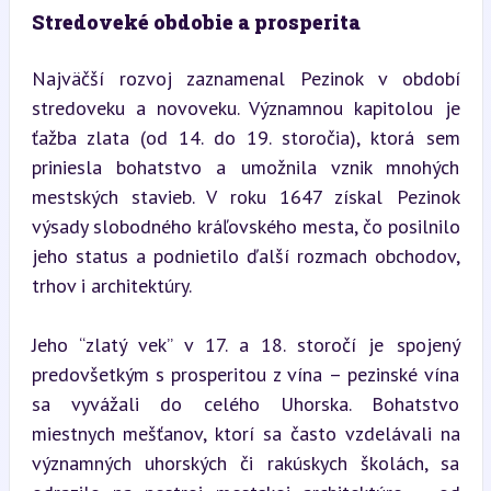
Stredoveké obdobie a prosperita
Najväčší rozvoj zaznamenal Pezinok v období 
stredoveku a novoveku. Významnou kapitolou je 
ťažba zlata (od 14. do 19. storočia), ktorá sem 
priniesla bohatstvo a umožnila vznik mnohých 
mestských stavieb. V roku 1647 získal Pezinok 
výsady slobodného kráľovského mesta, čo posilnilo 
jeho status a podnietilo ďalší rozmach obchodov, 
trhov i architektúry.
Jeho “zlatý vek” v 17. a 18. storočí je spojený 
predovšetkým s prosperitou z vína – pezinské vína 
sa vyvážali do celého Uhorska. Bohatstvo 
miestnych mešťanov, ktorí sa často vzdelávali na 
významných uhorských či rakúskych školách, sa 