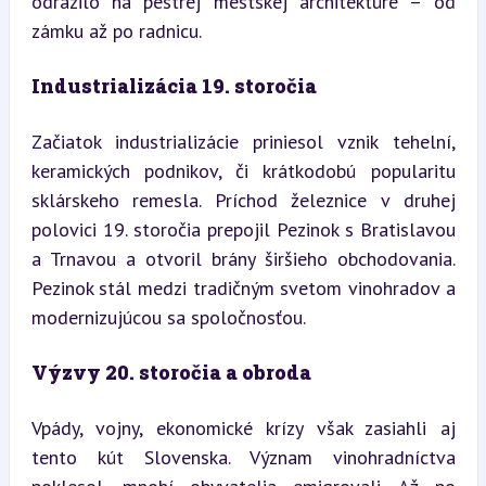
odrazilo na pestrej mestskej architektúre – od 
zámku až po radnicu.
Industrializácia 19. storočia
Začiatok industrializácie priniesol vznik tehelní, 
keramických podnikov, či krátkodobú popularitu 
sklárskeho remesla. Príchod železnice v druhej 
polovici 19. storočia prepojil Pezinok s Bratislavou 
a Trnavou a otvoril brány širšieho obchodovania. 
Pezinok stál medzi tradičným svetom vinohradov a 
modernizujúcou sa spoločnosťou.
Výzvy 20. storočia a obroda
Vpády, vojny, ekonomické krízy však zasiahli aj 
tento kút Slovenska. Význam vinohradníctva 