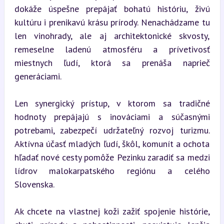
dokáže úspešne prepájať bohatú históriu, živú 
kultúru i prenikavú krásu prírody. Nenachádzame tu 
len vinohrady, ale aj architektonické skvosty, 
remeselne ladenú atmosféru a prívetivosť 
miestnych ľudí, ktorá sa prenáša naprieč 
generáciami.
Len synergický prístup, v ktorom sa tradičné 
hodnoty prepájajú s inováciami a súčasnými 
potrebami, zabezpečí udržateľný rozvoj turizmu. 
Aktívna účasť mladých ľudí, škôl, komunít a ochota 
hľadať nové cesty pomôže Pezinku zaradiť sa medzi 
lídrov malokarpatského regiónu a celého 
Slovenska.
Ak chcete na vlastnej koži zažiť spojenie histórie, 