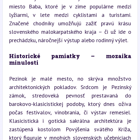
miesto Baba, ktoré je v zime populárne medzi 
lyžiarmi, v lete medzi cyklistami a turistami. 
Značené chodníky umožňujú zažiť pravú krásu 
slovenského malokarpatského kraja – či už ide o 
prechádzku, náročnejší výstup alebo rodinný výlet.
Historické pamiatky – mozaika 
minulosti
Pezinok je malé mesto, no skrýva množstvo 
architektonických pokladov. Srdcom je Pezinský 
zámok, stredoveká pevnosť prestavaná do 
barokovo-klasicistickej podoby, ktorý dnes ožíva 
počas festivalov, vinobrania, či výstav remesiel. 
Klasicistická i gotická sakrálna architektúra je 
zastúpená kostolom Povýšenia svätého Kríža, 
ktorý figuruje v mnohých slovenských učebniciach 