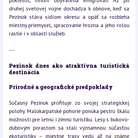
poklesol, mnohí obyvatelia emigrovali. Až po 
druhej svetovej vojne dochádza k obnove, keď sa 
Pezinok stáva sídlom okresu a opäť sa rozbieha 
miestny priemysel, spracovanie hrozna a jeho rolou 
rastie i v oblasti služieb.
---
Pezinok dnes ako atraktívna turistická 
destinácia
Prírodné a geografické predpoklady
Súčasný Pezinok profituje zo svojej strategickej 
polohy. Malokarpatské pohorie ponúka pestrú škálu 
možností pre letnú i zimnú turistiku. Lesy s bukovo-
dubovým porastom sa stali významnou súčasťou 
ekoturistiky – miestne trasy vedú až na známe 