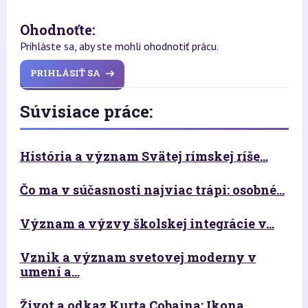
Ohodnoťte:
Prihláste sa, aby ste mohli ohodnotiť prácu.
PRIHLÁSIŤ SA
Súvisiace práce:
História a význam Svätej rímskej ríše...
Čo ma v súčasnosti najviac trápi: osobné...
Význam a výzvy školskej integrácie v...
Vznik a význam svetovej moderny v
umení a...
Život a odkaz Kurta Cobaina: Ikona