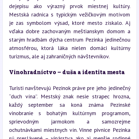
dejepisu ako výrazný prvok miestnej kultúry. 
Mestská radnica s typickým vežičkovým motívom 
je zas symbolom výsad, ktoré mesto získalo. Aj 
vďaka dobre zachovaným meštianskym domom a 
starým hradbám dýcha centrum Pezinka jedinečnou 
atmosférou, ktorá láka nielen domáci kultúrny 
turizmus, ale aj zahraničných návštevníkov.
Vinohradníctvo – duša a identita mesta
Turisti navštevujú Pezinok práve pre jeho jedinečný 
“duch vína”. Mestský znak nesie strapec hrozna, 
každý september sa koná známa Pezinské 
vinobranie s bohatým kultúrnym programom, 
sprievodným jarmokom a samozrejme 
ochutnávkami miestnych vín. Vínne pivnice Pezinka 
sú preslávené – vinárstva ako aj menšie rodinné 