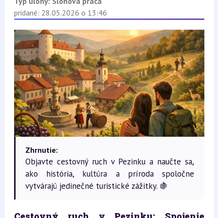
Typ úlohy:
Slohová práca
pridané: 28.05.2026 o 13:46
Zhrnutie:
Objavte cestovný ruch v Pezinku a naučte sa,
ako história, kultúra a príroda spoločne
vytvárajú jedinečné turistické zážitky. 🍇
Cestovný ruch v Pezinku: Spojenie 