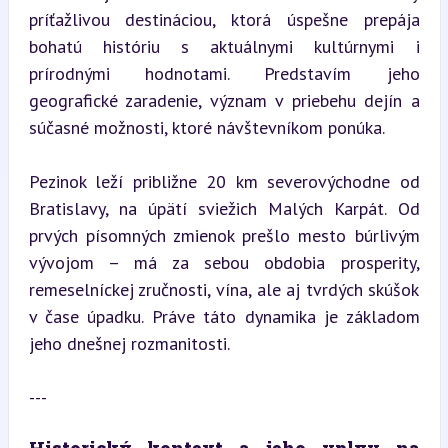
príťažlivou destináciou, ktorá úspešne prepája 
bohatú históriu s aktuálnymi kultúrnymi i 
prírodnými hodnotami. Predstavím jeho 
geografické zaradenie, význam v priebehu dejín a 
súčasné možnosti, ktoré návštevníkom ponúka.
Pezinok leží približne 20 km severovýchodne od 
Bratislavy, na úpätí sviežich Malých Karpát. Od 
prvých písomných zmienok prešlo mesto búrlivým 
vývojom – má za sebou obdobia prosperity, 
remeselníckej zručnosti, vína, ale aj tvrdých skúšok 
v čase úpadku. Práve táto dynamika je základom 
jeho dnešnej rozmanitosti.
---
Historický kontext a jeho vplyv na 