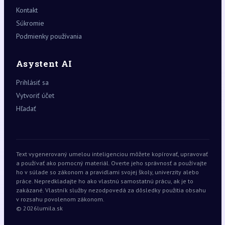
Kontakt
Súkromie
Podmienky používania
Asystent AI
Prihlásiť sa
Vytvoriť účet
Hľadať
Text vygenerovaný umelou inteligenciou môžete kopírovať, upravovať
a používať ako pomocný materiál. Overte jeho správnosť a používajte
ho v súlade so zákonom a pravidlami svojej školy, univerzity alebo
práce. Nepredkladajte ho ako vlastnú samostatnú prácu, ak je to
zakázané. Vlastník služby nezodpovedá za dôsledky použitia obsahu
v rozsahu povolenom zákonom.
© 2026
lumila.sk