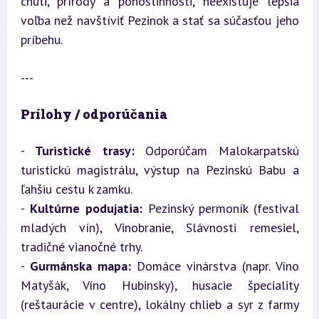
chuti, prírody a pohostinnosti, neexistuje lepšia 
voľba než navštíviť Pezinok a stať sa súčasťou jeho 
príbehu.
---
Prílohy / odporúčania
- 
Turistické trasy:
 Odporúčam Malokarpatskú 
turistickú magistrálu, výstup na Pezinskú Babu a 
ľahšiu cestu k zamku.

- 
Kultúrne podujatia:
 Pezinský permoník (festival 
mladých vín), Vinobranie, Slávnosti remesiel, 
tradičné vianočné trhy.

- 
Gurmánska mapa:
 Domáce vinárstva (napr. Víno 
Matyšák, Víno Hubinsky), husacie špeciality 
(reštaurácie v centre), lokálny chlieb a syr z farmy 