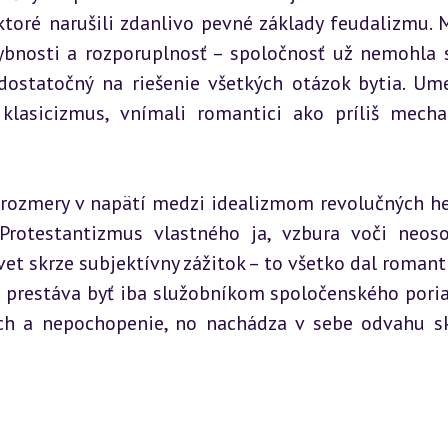
toré narušili zdanlivo pevné základy feudalizmu. M
ybnosti a rozporuplnosť – spoločnosť už nemohla s
dostatočný na riešenie všetkých otázok bytia. Ume
lasicizmus, vnímali romantici ako príliš mechan
rozmery v napätí medzi idealizmom revolučných hes
Protestantizmus vlastného ja, vzbura voči neos
t skrze subjektívny zážitok – to všetko dal romant
 prestáva byť iba služobníkom spoločenského poria
ech a nepochopenie, no nachádza v sebe odvahu s