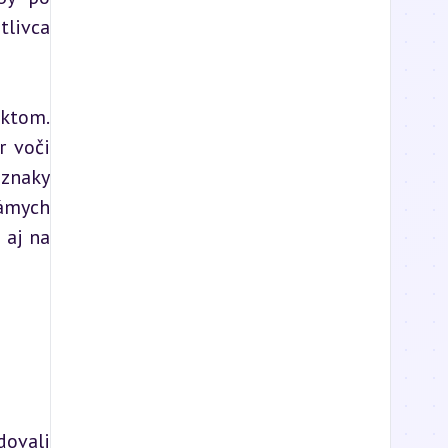
livca 
ktom. 
 voči 
znaky 
ámych 
aj na 
ovali 