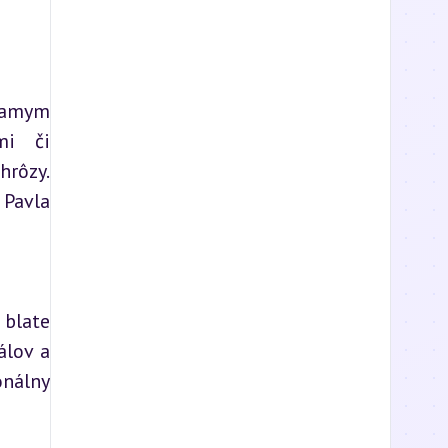
iamym 
i či 
rôzy. 
Pavla 
blate 
lov a 
nálny 