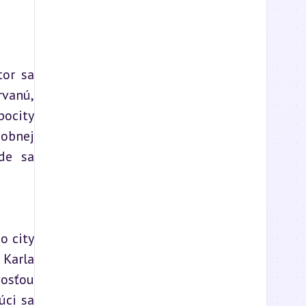
or sa 
vanú, 
ocity 
obnej 
de sa 
 city 
Karla 
sťou 
ci sa 