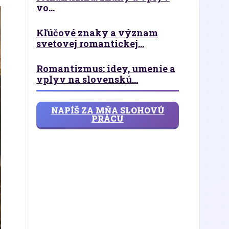
vo...
Kľúčové znaky a význam
svetovej romantickej...
Romantizmus: idey, umenie a
vplyv na slovenskú...
NAPÍŠ ZA MŇA SLOHOVÚ
PRÁCU