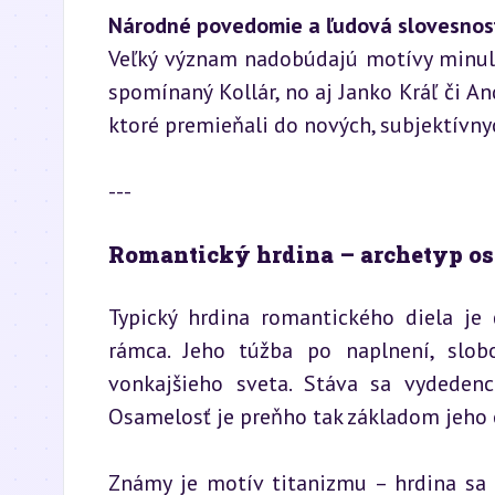
Národné povedomie a ľudová slovesnos
Veľký význam nadobúdajú motívy minulost
spomínaný Kollár, no aj Janko Kráľ či Andr
ktoré premieňali do nových, subjektívnyc
---
Romantický hrdina – archetyp os
Typický hrdina romantického diela je 
rámca. Jeho túžba po naplnení, slob
vonkajšieho sveta. Stáva sa vydedenc
Osamelosť je preňho tak základom jeho ex
Známy je motív titanizmu – hrdina sa p