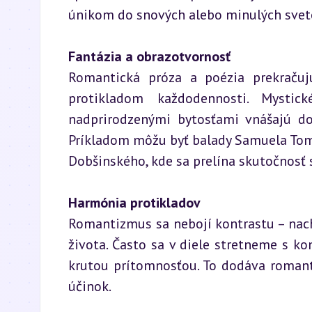
únikom do snových alebo minulých svet
Fantázia a obrazotvornosť
Romantická próza a poézia prekračujú
protikladom každodennosti. Mystick
nadprirodzenými bytosťami vnášajú do 
Príkladom môžu byť balady Samuela Tomáš
Dobšinského, kde sa prelína skutočnosť 
Harmónia protikladov
Romantizmus sa nebojí kontrastu – nachád
života. Často sa v diele stretneme s k
krutou prítomnosťou. To dodáva romant
účinok.