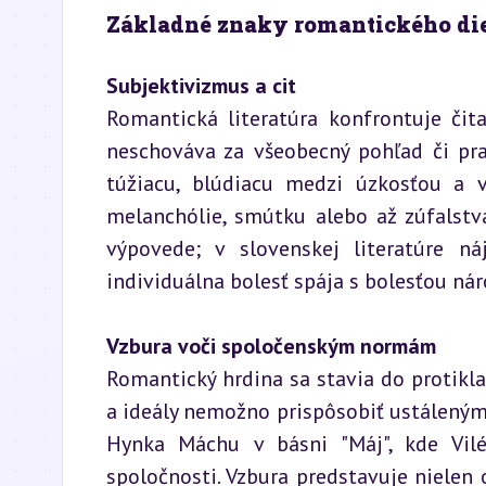
Základné znaky romantického di
Subjektivizmus a cit
Romantická literatúra konfrontuje čita
neschováva za všeobecný pohľad či prav
túžiacu, blúdiacu medzi úzkosťou a vz
melanchólie, smútku alebo až zúfalstv
výpovede; v slovenskej literatúre n
individuálna bolesť spája s bolesťou nár
Vzbura voči spoločenským normám
Romantický hrdina sa stavia do protiklad
a ideály nemožno prispôsobiť ustáleným 
Hynka Máchu v básni "Máj", kde Vil
spoločnosti. Vzbura predstavuje nielen o