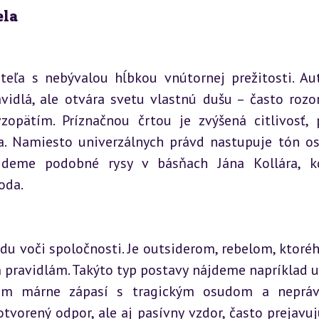
ela
teľa s nebývalou hĺbkou vnútornej prežitosti. Aut
idlá, ale otvára svetu vlastnú dušu – často rozor
opätím. Príznačnou črtou je zvýšená citlivosť, p
a. Namiesto univerzálnych právd nastupuje tón os
ájdeme podobné rysy v básňach Jána Kollára, k
oda.
u voči spoločnosti. Je outsiderom, rebelom, ktorého
pravidlám. Takýto typ postavy nájdeme napríklad u 
ém márne zápasí s tragickým osudom a neprávo
tvorený odpor, ale aj pasívny vzdor, často prejavujú