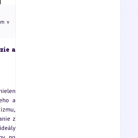
am v
ie a 
ielen 
eho a 
izmu, 
nie z 
deály 
by po 