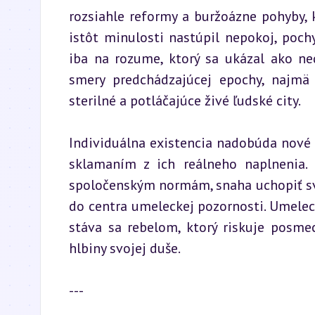
rozsiahle reformy a buržoázne pohyby, k
istôt minulosti nastúpil nepokoj, poch
iba na rozume, ktorý sa ukázal ako ne
smery predchádzajúcej epochy, najmä k
sterilné a potláčajúce živé ľudské city.
Individuálna existencia nadobúda nové 
sklamaním z ich reálneho naplnenia. 
spoločenským normám, snaha uchopiť sve
do centra umeleckej pozornosti. Umelec
stáva sa rebelom, ktorý riskuje posm
hlbiny svojej duše.
---