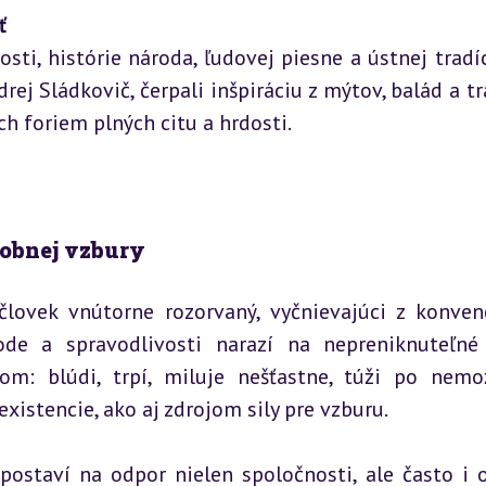
ť
i, histórie národa, ľudovej piesne a ústnej tradíci
ej Sládkovič, čerpali inšpiráciu z mýtov, balád a tra
h foriem plných citu a hrdosti.
obnej vzbury
človek vnútorne rozorvaný, vyčnievajúci z konven
ode a spravodlivosti narazí na nepreniknuteľné
om: blúdi, trpí, miluje nešťastne, túži po nemo
istencie, ako aj zdrojom sily pre vzburu.
ostaví na odpor nielen spoločnosti, ale často i o