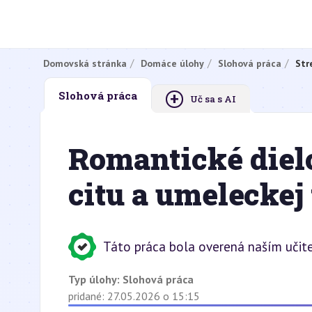
Domovská stránka
Domáce úlohy
Slohová práca
Str
+
Slohová práca
Uč sa s AI
Romantické dielo
citu a umeleckej
Táto práca bola overená naším učit
Typ úlohy:
Slohová práca
pridané: 27.05.2026 o 15:15