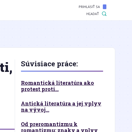
PRIHLÁSIŤ SA
HĽADAŤ
i,
Súvisiace práce:
Romantická literatúra ako
protest proti...
Antická literatúra a jej vplyv
na vývoj...
Od preromantizmu k
romantizmu: znaky a vplyv