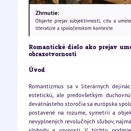
Zhrnutie:
Objavte prejav subjektívnosti, citu a ume
literatúre a spoločenskom kontexte.
Romantické dielo ako prejav umel
obrazotvornosti
Úvod
Romantizmus sa v literárnych dejinác
estetickú, ale predovšetkým duchovn
devätnásteho storočia sa európska spolo
postavené na rozume, symetrii a objekt
nevyplnených revolučných sľubov, najmä p
slobody a rovnosti. V týchto podmie