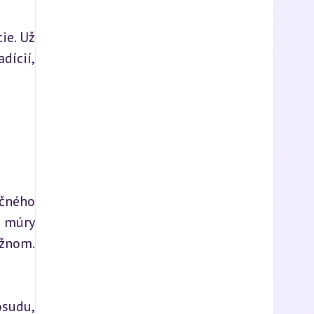
e. Už 
dícií, 
čného 
 múry 
žnom. 
sudu, 