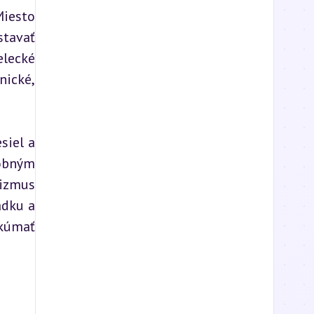
iesto 
tavať 
lecké 
ické, 
iel a 
obným 
izmus 
dku a 
kúmať 