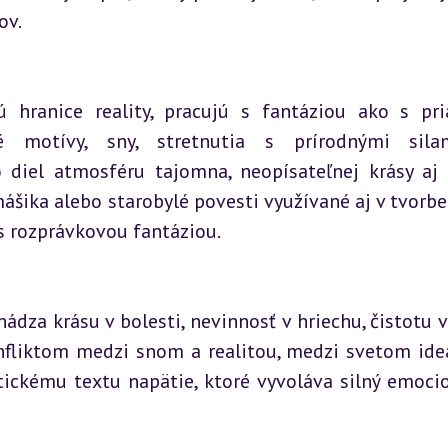
ov.
 hranice reality, pracujú s fantáziou ako s pr
é motívy, sny, stretnutia s prírodnými silam
diel atmosféru tajomna, neopísateľnej krásy aj h
ika alebo starobylé povesti využívané aj v tvorbe 
s rozprávkovou fantáziou.
za krásu v bolesti, nevinnosť v hriechu, čistotu v 
onfliktom medzi snom a realitou, medzi svetom ideá
ickému textu napätie, ktoré vyvoláva silný emocio