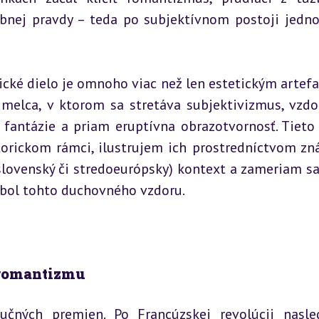
obnej pravdy – teda po subjektívnom postoji jednot
ické dielo je omnoho viac než len estetickým artefa
melca, v ktorom sa stretáva subjektivizmus, vzdor
fantázie a priam eruptívna obrazotvornosť. Tieto 
orickom rámci, ilustrujem ich prostredníctvom zn
slovenský či stredoeurópsky) kontext a zameriam sa 
bol tohto duchovného vzdoru.
 romantizmu
čných premien. Po Francúzskej revolúcii nasled