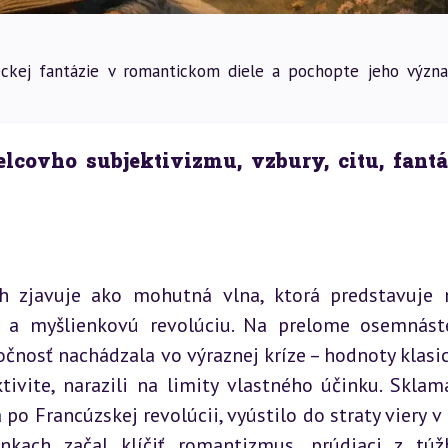
leckej fantázie v romantickom diele a pochopte jeho význ
covho subjektivizmu, vzbury, citu, fantáz
h zjavuje ako mohutná vlna, ktorá predstavuje n
ú a myšlienkovú revolúciu. Na prelome osemnást
čnosť nachádzala vo výraznej kríze – hodnoty klasic
ivite, narazili na limity vlastného účinku. Sklama
o Francúzskej revolúcii, vyústilo do straty viery v i
nkach začal klíčiť romantizmus, prúdiaci z túž