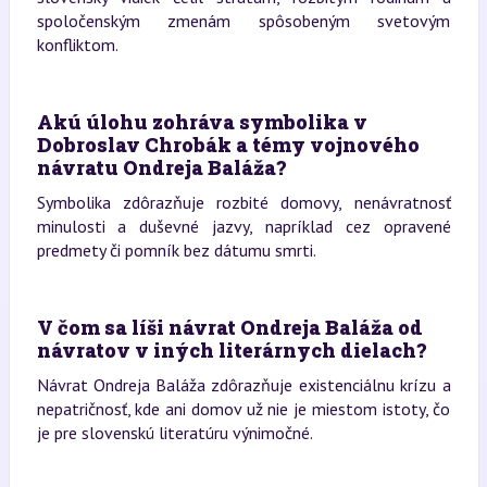
spoločenským zmenám spôsobeným svetovým
konfliktom.
Akú úlohu zohráva symbolika v
Dobroslav Chrobák a témy vojnového
návratu Ondreja Baláža?
Symbolika zdôrazňuje rozbité domovy, nenávratnosť
minulosti a duševné jazvy, napríklad cez opravené
predmety či pomník bez dátumu smrti.
V čom sa líši návrat Ondreja Baláža od
návratov v iných literárnych dielach?
Návrat Ondreja Baláža zdôrazňuje existenciálnu krízu a
nepatričnosť, kde ani domov už nie je miestom istoty, čo
je pre slovenskú literatúru výnimočné.