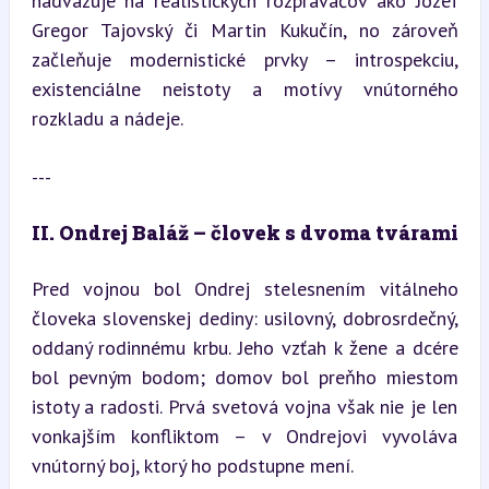
nadväzuje na realistických rozprávačov ako Jozef 
Gregor Tajovský či Martin Kukučín, no zároveň 
začleňuje modernistické prvky – introspekciu, 
existenciálne neistoty a motívy vnútorného 
rozkladu a nádeje.
---
II. Ondrej Baláž – človek s dvoma tvárami
Pred vojnou bol Ondrej stelesnením vitálneho 
človeka slovenskej dediny: usilovný, dobrosrdečný, 
oddaný rodinnému krbu. Jeho vzťah k žene a dcére 
bol pevným bodom; domov bol preňho miestom 
istoty a radosti. Prvá svetová vojna však nie je len 
vonkajším konfliktom – v Ondrejovi vyvoláva 
vnútorný boj, ktorý ho podstupne mení.