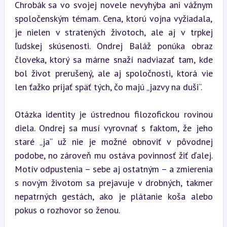
Chrobák sa vo svojej novele nevyhýba ani vážnym 
spoločenským témam. Cena, ktorú vojna vyžiadala, 
je nielen v stratených životoch, ale aj v trpkej 
ľudskej skúsenosti. Ondrej Baláž ponúka obraz 
človeka, ktorý sa márne snaží nadviazať tam, kde 
bol život prerušený, ale aj spoločnosti, ktorá vie 
len ťažko prijať späť tých, čo majú „jazvy na duši“.
Otázka identity je ústrednou filozofickou rovinou 
diela. Ondrej sa musí vyrovnať s faktom, že jeho 
staré „ja“ už nie je možné obnoviť v pôvodnej 
podobe, no zároveň mu ostáva povinnosť žiť ďalej. 
Motív odpustenia – sebe aj ostatným – a zmierenia 
s novým životom sa prejavuje v drobných, takmer 
nepatrných gestách, ako je plátanie koša alebo 
pokus o rozhovor so ženou.