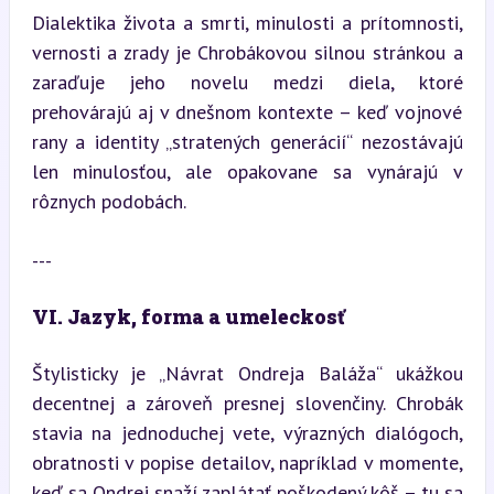
Dialektika života a smrti, minulosti a prítomnosti, 
vernosti a zrady je Chrobákovou silnou stránkou a 
zaraďuje jeho novelu medzi diela, ktoré 
prehovárajú aj v dnešnom kontexte – keď vojnové 
rany a identity „stratených generácií“ nezostávajú 
len minulosťou, ale opakovane sa vynárajú v 
rôznych podobách.
---
VI. Jazyk, forma a umeleckosť
Štylisticky je „Návrat Ondreja Baláža“ ukážkou 
decentnej a zároveň presnej slovenčiny. Chrobák 
stavia na jednoduchej vete, výrazných dialógoch, 
obratnosti v popise detailov, napríklad v momente, 
keď sa Ondrej snaží zaplátať poškodený kôš – tu sa 