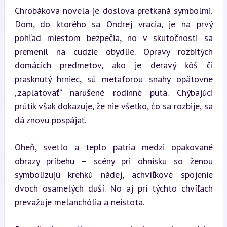
Chrobákova novela je doslova pretkaná symbolmi. 
Dom, do ktorého sa Ondrej vracia, je na prvý 
pohľad miestom bezpečia, no v skutočnosti sa 
premenil na cudzie obydlie. Opravy rozbitých 
domácich predmetov, ako je deravý kôš či 
prasknutý hrniec, sú metaforou snahy opätovne 
„zaplátovať“ narušené rodinné putá. Chýbajúci 
prútik však dokazuje, že nie všetko, čo sa rozbije, sa 
dá znovu pospájať.
Oheň, svetlo a teplo patria medzi opakované 
obrazy príbehu – scény pri ohnisku so ženou 
symbolizujú krehkú nádej, achvíľkové spojenie 
dvoch osamelých duší. No aj pri týchto chvíľach 
prevažuje melanchólia a neistota.