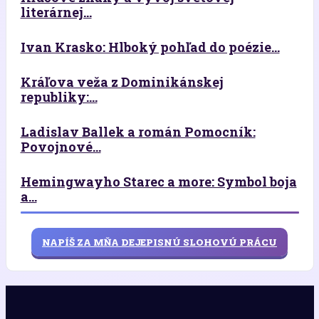
literárnej...
Ivan Krasko: Hlboký pohľad do poézie...
Kráľova veža z Dominikánskej
republiky:...
Ladislav Ballek a román Pomocník:
Povojnové...
Hemingwayho Starec a more: Symbol boja
a...
NAPÍŠ ZA MŇA DEJEPISNÚ SLOHOVÚ PRÁCU