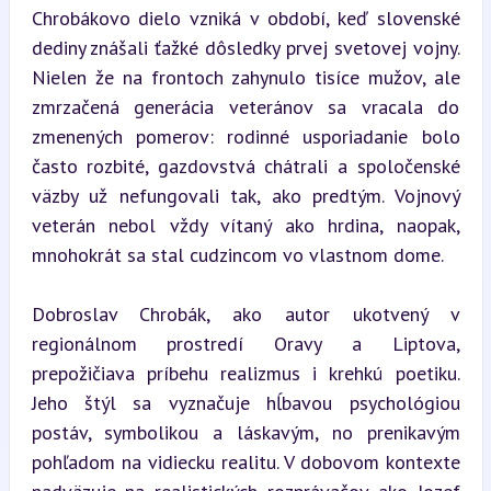
Chrobákovo dielo vzniká v období, keď slovenské 
dediny znášali ťažké dôsledky prvej svetovej vojny. 
Nielen že na frontoch zahynulo tisíce mužov, ale 
zmrzačená generácia veteránov sa vracala do 
zmenených pomerov: rodinné usporiadanie bolo 
často rozbité, gazdovstvá chátrali a spoločenské 
väzby už nefungovali tak, ako predtým. Vojnový 
veterán nebol vždy vítaný ako hrdina, naopak, 
mnohokrát sa stal cudzincom vo vlastnom dome.
Dobroslav Chrobák, ako autor ukotvený v 
regionálnom prostredí Oravy a Liptova, 
prepožičiava príbehu realizmus i krehkú poetiku. 
Jeho štýl sa vyznačuje hĺbavou psychológiou 
postáv, symbolikou a láskavým, no prenikavým 
pohľadom na vidiecku realitu. V dobovom kontexte 