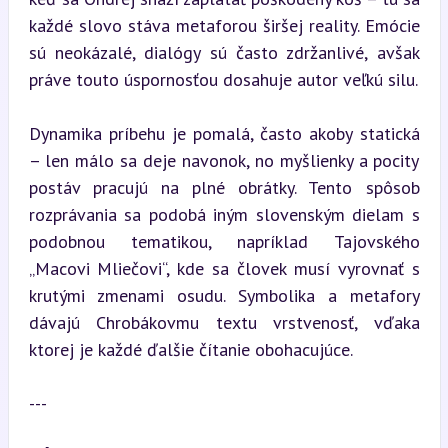
každé slovo stáva metaforou širšej reality. Emócie 
sú neokázalé, dialógy sú často zdržanlivé, avšak 
práve touto úspornosťou dosahuje autor veľkú silu.
Dynamika príbehu je pomalá, často akoby statická 
– len málo sa deje navonok, no myšlienky a pocity 
postáv pracujú na plné obrátky. Tento spôsob 
rozprávania sa podobá iným slovenským dielam s 
podobnou tematikou, napríklad Tajovského 
„Macovi Mliečovi“, kde sa človek musí vyrovnať s 
krutými zmenami osudu. Symbolika a metafory 
dávajú Chrobákovmu textu vrstvenosť, vďaka 
ktorej je každé ďalšie čítanie obohacujúce.
---