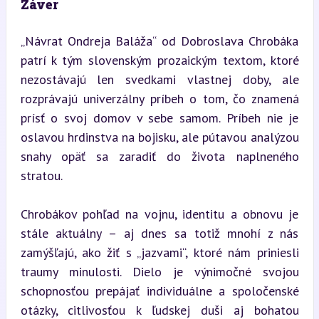
Záver
„Návrat Ondreja Baláža“ od Dobroslava Chrobáka 
patrí k tým slovenským prozaickým textom, ktoré 
nezostávajú len svedkami vlastnej doby, ale 
rozprávajú univerzálny príbeh o tom, čo znamená 
prísť o svoj domov v sebe samom. Príbeh nie je 
oslavou hrdinstva na bojisku, ale pútavou analýzou 
snahy opäť sa zaradiť do života naplneného 
stratou.
Chrobákov pohľad na vojnu, identitu a obnovu je 
stále aktuálny – aj dnes sa totiž mnohí z nás 
zamýšľajú, ako žiť s „jazvami“, ktoré nám priniesli 
traumy minulosti. Dielo je výnimočné svojou 
schopnosťou prepájať individuálne a spoločenské 
otázky, citlivosťou k ľudskej duši aj bohatou 