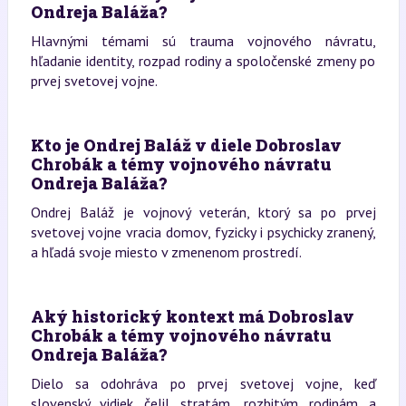
Ondreja Baláža?
Hlavnými témami sú trauma vojnového návratu,
hľadanie identity, rozpad rodiny a spoločenské zmeny po
prvej svetovej vojne.
Kto je Ondrej Baláž v diele Dobroslav
Chrobák a témy vojnového návratu
Ondreja Baláža?
Ondrej Baláž je vojnový veterán, ktorý sa po prvej
svetovej vojne vracia domov, fyzicky i psychicky zranený,
a hľadá svoje miesto v zmenenom prostredí.
Aký historický kontext má Dobroslav
Chrobák a témy vojnového návratu
Ondreja Baláža?
Dielo sa odohráva po prvej svetovej vojne, keď
slovenský vidiek čelil stratám, rozbitým rodinám a