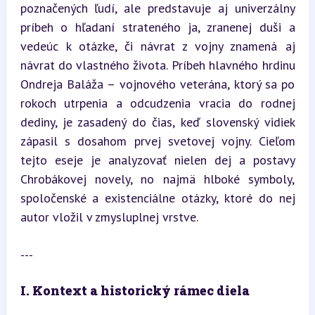
poznačených ľudí, ale predstavuje aj univerzálny 
príbeh o hľadaní strateného ja, zranenej duši a 
vedeúc k otázke, či návrat z vojny znamená aj 
návrat do vlastného života. Príbeh hlavného hrdinu 
Ondreja Baláža – vojnového veterána, ktorý sa po 
rokoch utrpenia a odcudzenia vracia do rodnej 
dediny, je zasadený do čias, keď slovenský vidiek 
zápasil s dosahom prvej svetovej vojny. Cieľom 
tejto eseje je analyzovať nielen dej a postavy 
Chrobákovej novely, no najmä hlboké symboly, 
spoločenské a existenciálne otázky, ktoré do nej 
autor vložil v zmysluplnej vrstve.
---
I. Kontext a historický rámec diela