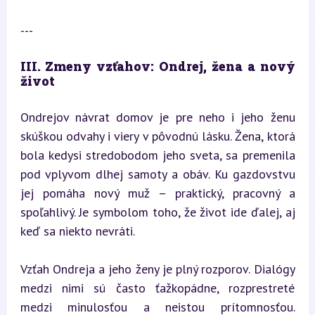
---
III. Zmeny vzťahov: Ondrej, žena a nový 
život
Ondrejov návrat domov je pre neho i jeho ženu 
skúškou odvahy i viery v pôvodnú lásku. Žena, ktorá 
bola kedysi stredobodom jeho sveta, sa premenila 
pod vplyvom dlhej samoty a obáv. Ku gazdovstvu 
jej pomáha nový muž – praktický, pracovný a 
spoľahlivý. Je symbolom toho, že život ide ďalej, aj 
keď sa niekto nevráti.
Vzťah Ondreja a jeho ženy je plný rozporov. Dialógy 
medzi nimi sú často ťažkopádne, rozprestreté 
medzi minulosťou a neistou prítomnosťou. 