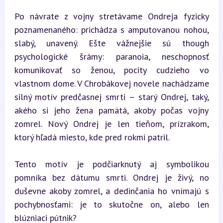
Po návrate z vojny stretávame Ondreja fyzicky 
poznamenaného: prichádza s amputovanou nohou, 
slabý, unavený. Ešte vážnejšie sú though 
psychologické šrámy: paranoia, neschopnosť 
komunikovať so ženou, pocity cudzieho vo 
vlastnom dome. V Chrobákovej novele nachádzame 
silný motív predčasnej smrti – starý Ondrej, taký, 
akého si jeho žena pamätá, akoby počas vojny 
zomrel. Nový Ondrej je len tieňom, prízrakom, 
ktorý hľadá miesto, kde pred rokmi patril.
Tento motív je podčiarknutý aj symbolikou 
pomníka bez dátumu smrti. Ondrej je živý, no 
duševne akoby zomrel, a dedinčania ho vnímajú s 
pochybnosťami: je to skutočne on, alebo len 
blúzniaci pútnik?