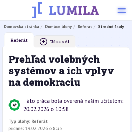
Domovská stránka
Domáce úlohy
Referát
Stredné školy
+
Referát
Uč sa s AI
Prehľad volebných
systémov a ich vplyv
na demokraciu
Táto práca bola overená naším učiteľom:
20.02.2026 o 10:58
Typ úlohy:
Referát
pridané: 19.02.2026 o 8:35