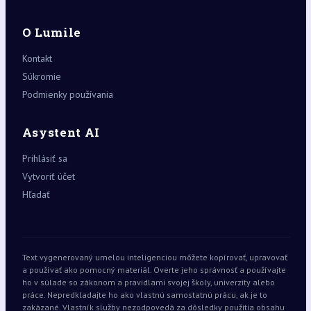
O Lumile
Kontakt
Súkromie
Podmienky používania
Asystent AI
Prihlásiť sa
Vytvoriť účet
Hľadať
Text vygenerovaný umelou inteligenciou môžete kopírovať, upravovať
a používať ako pomocný materiál. Overte jeho správnosť a používajte
ho v súlade so zákonom a pravidlami svojej školy, univerzity alebo
práce. Nepredkladajte ho ako vlastnú samostatnú prácu, ak je to
zakázané. Vlastník služby nezodpovedá za dôsledky použitia obsahu