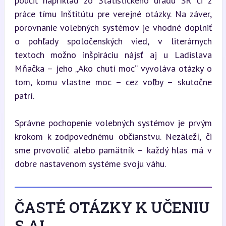
poučiť napríklad zo Štatistického úradu SR či z 
práce tímu Inštitútu pre verejné otázky. Na záver, 
porovnanie volebných systémov je vhodné doplniť 
o pohľady spoločenských vied, v literárnych 
textoch možno inšpiráciu nájsť aj u Ladislava 
Mňačka – jeho „Ako chutí moc“ vyvoláva otázky o 
tom, komu vlastne moc – cez voľby – skutočne 
patrí.
Správne pochopenie volebných systémov je prvým 
krokom k zodpovednému občianstvu. Nezáleží, či 
sme prvovolič alebo pamätník – každý hlas má v 
dobre nastavenom systéme svoju váhu.
ČASTÉ OTÁZKY K UČENIU
S AI