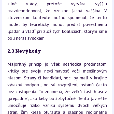
silné vlády, pretože vytvára vyššiu 
pravdepodobnosť, že vznikne jasná väčšina. V 
slovenskom kontexte možno spomenúť, že tento 
model by teoreticky mohol predísť povestnému 
„pádaniu vlád“ pri zložitých koalíciách, ktorým sme 
boli neraz svedkami.
2.3 Nevýhody
Majoritný princíp je však nezriedka predmetom 
kritiky pre svoju nevšímavosť voči menšinovým 
hlasom. Strany či kandidáti, hoci by mali v krajine 
výraznú podporu, no sú rozptýlení, ostanú často 
bez zastúpenia. To znamená, že veľká časť hlasov 
„prepadne“, ako keby boli zbytočné. Tento jav ešte 
umocňuje riziko vzniku systému dvoch veľkých 
strán, čím klesá pluralita a slabnou regionálne 