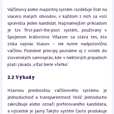
Väčšinový alebo majoritný systém rozdeľuje štát na 
viacero malých obvodov, v každom z nich sa volí 
spravidla jeden kandidát. Najznámejším príkladom 
je tzv. first-past-the-post systém, používaný v 
Spojenom kráľovstve. Víťazom sa stáva ten, kto 
získa najviac hlasov – nie nutne nadpolovičnú 
väčšinu. Podobné princípy poznáme aj z volieb do 
slovenských samospráv, kde v niektorých prípadoch 
platí zásada „víťaz berie všetko“.
2.2 Výhody
Hlavnou prednosťou väčšinového systému je 
jednoduchosť a transparentnosť. Volič jednoducho 
zakrúžkuje alebo označí preferovaného kandidáta, 
a výsledok je jasný. Takýto systém často produkuje 