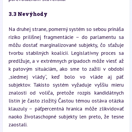
3.3 Nevýhody
Na druhej strane, pomerný systém so sebou prináša 
riziko prílišnej fragmentácie – do parlamentu sa 
môžu dostať marginalizované subjekty, čo sťažuje 
tvorbu stabilných koalícií. Legislatívny proces sa 
predlžuje, a v extrémnych prípadoch môže viesť až 
k patovým situáciám, ako sme to zažili v období 
„siedmej vlády“, keď bolo vo vláde aj päť 
subjektov. Takisto systém vyžaduje vyššiu mieru 
znalosti od voliča, pretože rozpis kandidátnych 
listín je často zložitý. Častou témou ostáva otázka 
klauzuly – päťpercentná hranica môže zlikvidovať 
naoko životaschopné subjekty len preto, že tesne 
zaostali.