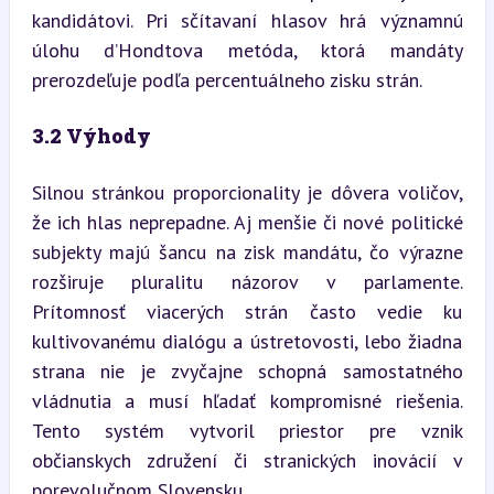
kandidátovi. Pri sčítavaní hlasov hrá významnú 
úlohu d’Hondtova metóda, ktorá mandáty 
prerozdeľuje podľa percentuálneho zisku strán.
3.2 Výhody
Silnou stránkou proporcionality je dôvera voličov, 
že ich hlas neprepadne. Aj menšie či nové politické 
subjekty majú šancu na zisk mandátu, čo výrazne 
rozširuje pluralitu názorov v parlamente. 
Prítomnosť viacerých strán často vedie ku 
kultivovanému dialógu a ústretovosti, lebo žiadna 
strana nie je zvyčajne schopná samostatného 
vládnutia a musí hľadať kompromisné riešenia. 
Tento systém vytvoril priestor pre vznik 
občianskych združení či stranických inovácií v 
porevolučnom Slovensku.