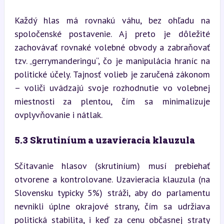
Každý hlas má rovnakú váhu, bez ohľadu na 
spoločenské postavenie. Aj preto je dôležité 
zachovávať rovnaké volebné obvody a zabraňovať 
tzv. „gerrymanderingu“, čo je manipulácia hraníc na 
politické účely. Tajnosť volieb je zaručená zákonom 
– voliči uvádzajú svoje rozhodnutie vo volebnej 
miestnosti za plentou, čím sa minimalizuje 
ovplyvňovanie i nátlak.
5.3 Skrutiníum a uzavieracia klauzula
Sčítavanie hlasov (skrutiníum) musí prebiehať 
otvorene a kontrolovane. Uzavieracia klauzula (na 
Slovensku typicky 5%) stráži, aby do parlamentu 
nevnikli úplne okrajové strany, čím sa udržiava 
politická stabilita, i keď za cenu občasnej straty 