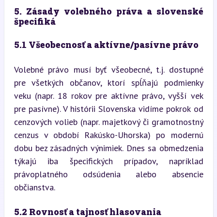
5. Zásady volebného práva a slovenské 
špecifiká
5.1 Všeobecnosť a aktívne/pasívne právo
Volebné právo musí byť všeobecné, t.j. dostupné 
pre všetkých občanov, ktorí spĺňajú podmienky 
veku (napr. 18 rokov pre aktívne právo, vyšší vek 
pre pasívne). V histórii Slovenska vidíme pokrok od 
cenzových volieb (napr. majetkový či gramotnostný 
cenzus v období Rakúsko-Uhorska) po modernú 
dobu bez zásadných výnimiek. Dnes sa obmedzenia 
týkajú iba špecifických prípadov, napríklad 
právoplatného odsúdenia alebo absencie 
občianstva.
5.2 Rovnosť a tajnosť hlasovania