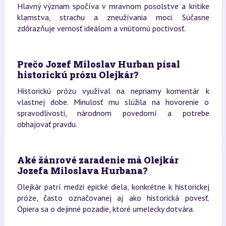
Hlavný význam spočíva v mravnom posolstve a kritike
klamstva, strachu a zneužívania moci. Súčasne
zdôrazňuje vernosť ideálom a vnútornú poctivosť.
Prečo Jozef Miloslav Hurban písal
historickú prózu Olejkár?
Historickú prózu využíval na nepriamy komentár k
vlastnej dobe. Minulosť mu slúžila na hovorenie o
spravodlivosti, národnom povedomí a potrebe
obhajovať pravdu.
Aké žánrové zaradenie má Olejkár
Jozefa Miloslava Hurbana?
Olejkár patrí medzi epické diela, konkrétne k historickej
próze, často označovanej aj ako historická povesť.
Opiera sa o dejinné pozadie, ktoré umelecky dotvára.