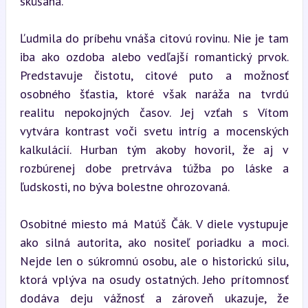
skúšaná.
Ľudmila do príbehu vnáša citovú rovinu. Nie je tam 
iba ako ozdoba alebo vedľajší romantický prvok. 
Predstavuje čistotu, citové puto a možnosť 
osobného šťastia, ktoré však naráža na tvrdú 
realitu nepokojných časov. Jej vzťah s Vítom 
vytvára kontrast voči svetu intríg a mocenských 
kalkulácií. Hurban tým akoby hovoril, že aj v 
rozbúrenej dobe pretrváva túžba po láske a 
ľudskosti, no býva bolestne ohrozovaná.
Osobitné miesto má Matúš Čák. V diele vystupuje 
ako silná autorita, ako nositeľ poriadku a moci. 
Nejde len o súkromnú osobu, ale o historickú silu, 
ktorá vplýva na osudy ostatných. Jeho prítomnosť 
dodáva deju vážnosť a zároveň ukazuje, že 