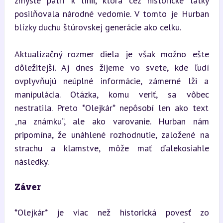
zmysle patrí k línii, ktorá cez historické látky 
posilňovala národné vedomie. V tomto je Hurban 
blízky duchu štúrovskej generácie ako celku.
Aktualizačný rozmer diela je však možno ešte 
dôležitejší. Aj dnes žijeme vo svete, kde ľudí 
ovplyvňujú neúplné informácie, zámerné lži a 
manipulácia. Otázka, komu veriť, sa vôbec 
nestratila. Preto *Olejkár* nepôsobí len ako text 
„na známku“, ale ako varovanie. Hurban nám 
pripomína, že unáhlené rozhodnutie, založené na 
strachu a klamstve, môže mať ďalekosiahle 
následky.
Záver
*Olejkár* je viac než historická povesť zo 