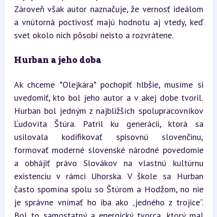
Zároveň však autor naznačuje, že vernosť ideálom 
a vnútorná poctivosť majú hodnotu aj vtedy, keď 
svet okolo nich pôsobí neisto a rozvrátene.
Hurban a jeho doba
Ak chceme *Olejkára* pochopiť hlbšie, musíme si 
uvedomiť, kto bol jeho autor a v akej dobe tvoril. 
Hurban bol jedným z najbližších spolupracovníkov 
Ľudovíta Štúra. Patril ku generácii, ktorá sa 
usilovala kodifikovať spisovnú slovenčinu, 
formovať moderné slovenské národné povedomie 
a obhájiť právo Slovákov na vlastnú kultúrnu 
existenciu v rámci Uhorska. V škole sa Hurban 
často spomína spolu so Štúrom a Hodžom, no nie 
je správne vnímať ho iba ako „jedného z trojice“. 
Bol to samostatný a energický tvorca, ktorý mal 