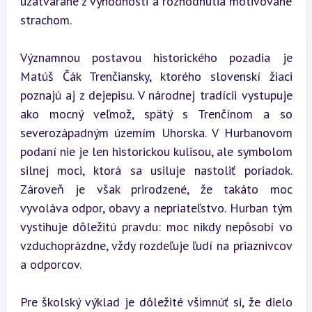
uzatvárané z výhodnosti a rozhodnutia motivované 
strachom.
Významnou postavou historického pozadia je 
Matúš Čák Trenčiansky, ktorého slovenskí žiaci 
poznajú aj z dejepisu. V národnej tradícii vystupuje 
ako mocný veľmož, spätý s Trenčínom a so 
severozápadným územím Uhorska. V Hurbanovom 
podaní nie je len historickou kulisou, ale symbolom 
silnej moci, ktorá sa usiluje nastoliť poriadok. 
Zároveň je však prirodzené, že takáto moc 
vyvoláva odpor, obavy a nepriateľstvo. Hurban tým 
vystihuje dôležitú pravdu: moc nikdy nepôsobí vo 
vzduchoprázdne, vždy rozdeľuje ľudí na priaznivcov 
a odporcov.
Pre školský výklad je dôležité všimnúť si, že dielo 