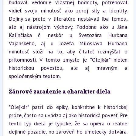
budoval vedomie vlastnej hodnoty, potreboval 
vidieť svoju minulosť ako zdroj sily a identity. 
Dejiny sa preto v literatúre nestávali iba témou, 
ale aj nástrojom výchovy. Podobne ako u Jána 
Kalinčiaka či neskôr u Svetozára Hurbana 
Vajanského, aj u Jozefa Miloslava Hurbana 
minulosť slúži na to, aby čitateľ rozmýšľal o 
prítomnosti. V tomto zmysle je *Olejkár* nielen 
historickou povesťou, ale aj mravným a 
spoločenským textom.
Žánrové zaradenie a charakter diela
*Olejkár* patrí do epiky, konkrétne k historickej 
próze, často sa uvádza aj ako historická povesť. Pre 
tento typ diela je typické, že sa opiera o reálne 
dejinné pozadie, no zároveň ho umelecky dotvára. 