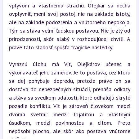
vplyvom a vlastnému strachu. Olejkár sa nechá 
ovplyvniť, mení svoj postoj nie na základe istoty, 
ale na základe podozrenia a vnútorného nepokoja. 
Tým sa stáva veľmi ľudskou postavou. Nie je zlý od 
prirodzenosti, skôr slabý v rozhodujúcej chvíli. A 
práve táto slabosť spúšťa tragické následky.
Výraznú úlohu má Vít, Olejkárov učenec a 
vykonávateľ jeho zámerov. Je to postava, cez ktorú 
sa dej pohybuje dopredu, pretože práve on sa 
dostáva do nebezpečných situácií, prenáša odkazy 
a stáva sa svedkom udalostí, ktoré odhaľujú skryté 
pozadie konfliktu. Vít je zároveň človekom medzi 
dvoma svetmi: medzi lojalitou a vlastným 
úsudkom, medzi povinnosťou a citom. Preto 
nepôsobí plocho, ale skôr ako postava vnútorne 