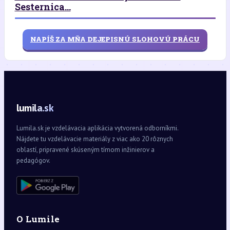
Sesternica...
NAPÍŠ ZA MŇA DEJEPISNÚ SLOHOVÚ PRÁCU
lumila.sk
Lumila.sk je vzdelávacia aplikácia vytvorená odborníkmi.
Nájdete tu vzdelávacie materiály z viac ako 20 rôznych
oblastí, pripravené skúseným tímom inžinierov a
pedagógov.
O Lumile