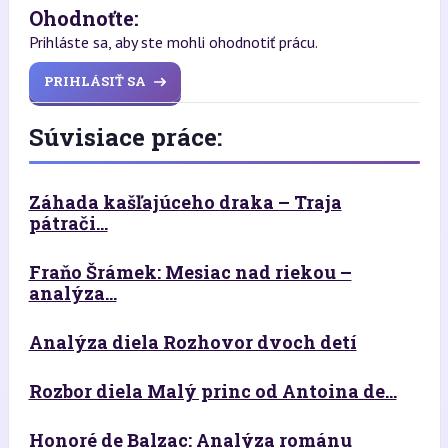
Ohodnoťte:
Prihláste sa, aby ste mohli ohodnotiť prácu.
PRIHLÁSIŤ SA
Súvisiace práce:
Záhada kašľajúceho draka – Traja
pátrači...
Fraňo Šrámek: Mesiac nad riekou –
analýza...
Analýza diela Rozhovor dvoch detí
Rozbor diela Malý princ od Antoina de...
Honoré de Balzac: Analýza románu