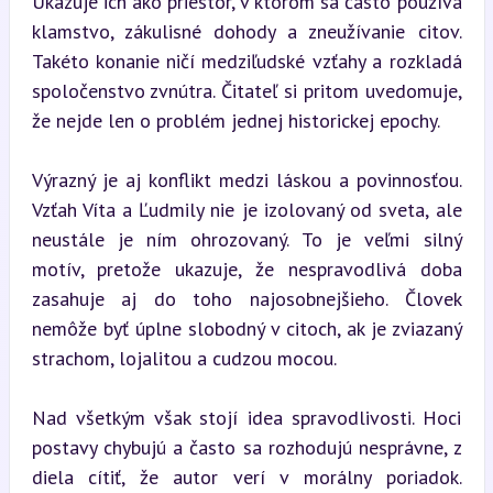
Ukazuje ich ako priestor, v ktorom sa často používa 
klamstvo, zákulisné dohody a zneužívanie citov. 
Takéto konanie ničí medziľudské vzťahy a rozkladá 
spoločenstvo zvnútra. Čitateľ si pritom uvedomuje, 
že nejde len o problém jednej historickej epochy.
Výrazný je aj konflikt medzi láskou a povinnosťou. 
Vzťah Víta a Ľudmily nie je izolovaný od sveta, ale 
neustále je ním ohrozovaný. To je veľmi silný 
motív, pretože ukazuje, že nespravodlivá doba 
zasahuje aj do toho najosobnejšieho. Človek 
nemôže byť úplne slobodný v citoch, ak je zviazaný 
strachom, lojalitou a cudzou mocou.
Nad všetkým však stojí idea spravodlivosti. Hoci 
postavy chybujú a často sa rozhodujú nesprávne, z 
diela cítiť, že autor verí v morálny poriadok. 