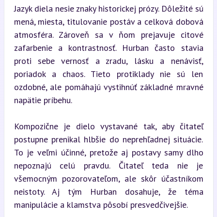
Jazyk diela nesie znaky historickej prózy. Dôležité sú 
mená, miesta, titulovanie postáv a celková dobová 
atmosféra. Zároveň sa v ňom prejavuje citové 
zafarbenie a kontrastnosť. Hurban často stavia 
proti sebe vernosť a zradu, lásku a nenávisť, 
poriadok a chaos. Tieto protiklady nie sú len 
ozdobné, ale pomáhajú vystihnúť základné mravné 
napätie príbehu.
Kompozične je dielo vystavané tak, aby čitateľ 
postupne prenikal hlbšie do neprehľadnej situácie. 
To je veľmi účinné, pretože aj postavy samy dlho 
nepoznajú celú pravdu. Čitateľ teda nie je 
všemocným pozorovateľom, ale skôr účastníkom 
neistoty. Aj tým Hurban dosahuje, že téma 
manipulácie a klamstva pôsobí presvedčivejšie.