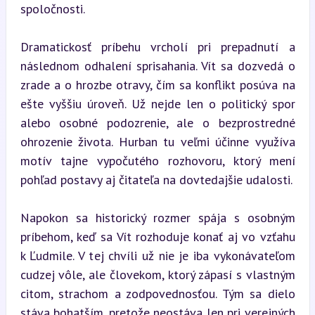
spoločnosti.
Dramatickosť príbehu vrcholí pri prepadnutí a 
následnom odhalení sprisahania. Vít sa dozvedá o 
zrade a o hrozbe otravy, čím sa konflikt posúva na 
ešte vyššiu úroveň. Už nejde len o politický spor 
alebo osobné podozrenie, ale o bezprostredné 
ohrozenie života. Hurban tu veľmi účinne využíva 
motív tajne vypočutého rozhovoru, ktorý mení 
pohľad postavy aj čitateľa na dovtedajšie udalosti.
Napokon sa historický rozmer spája s osobným 
príbehom, keď sa Vít rozhoduje konať aj vo vzťahu 
k Ľudmile. V tej chvíli už nie je iba vykonávateľom 
cudzej vôle, ale človekom, ktorý zápasí s vlastným 
citom, strachom a zodpovednosťou. Tým sa dielo 
stáva bohatším, pretože neostáva len pri verejných 