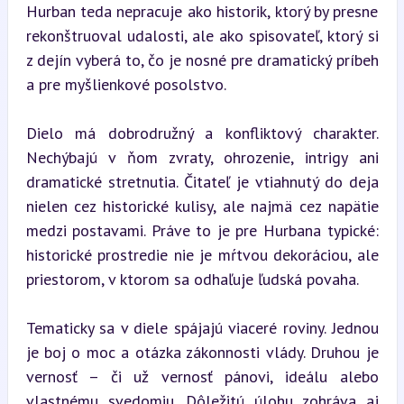
Hurban teda nepracuje ako historik, ktorý by presne 
rekonštruoval udalosti, ale ako spisovateľ, ktorý si 
z dejín vyberá to, čo je nosné pre dramatický príbeh 
a pre myšlienkové posolstvo.
Dielo má dobrodružný a konfliktový charakter. 
Nechýbajú v ňom zvraty, ohrozenie, intrigy ani 
dramatické stretnutia. Čitateľ je vtiahnutý do deja 
nielen cez historické kulisy, ale najmä cez napätie 
medzi postavami. Práve to je pre Hurbana typické: 
historické prostredie nie je mŕtvou dekoráciou, ale 
priestorom, v ktorom sa odhaľuje ľudská povaha.
Tematicky sa v diele spájajú viaceré roviny. Jednou 
je boj o moc a otázka zákonnosti vlády. Druhou je 
vernosť – či už vernosť pánovi, ideálu alebo 
vlastnému svedomiu. Dôležitú úlohu zohráva aj 