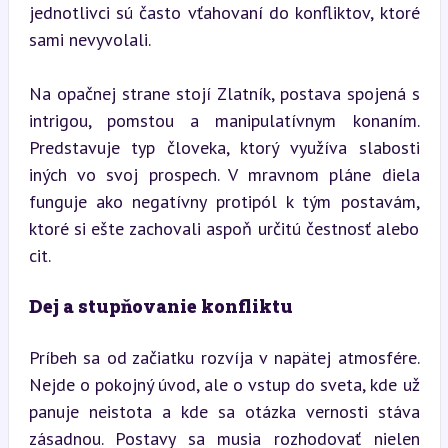
jednotlivci sú často vťahovaní do konfliktov, ktoré 
sami nevyvolali.
Na opačnej strane stojí Zlatník, postava spojená s 
intrigou, pomstou a manipulatívnym konaním. 
Predstavuje typ človeka, ktorý využíva slabosti 
iných vo svoj prospech. V mravnom pláne diela 
funguje ako negatívny protipól k tým postavám, 
ktoré si ešte zachovali aspoň určitú čestnosť alebo 
cit.
Dej a stupňovanie konfliktu
Príbeh sa od začiatku rozvíja v napätej atmosfére. 
Nejde o pokojný úvod, ale o vstup do sveta, kde už 
panuje neistota a kde sa otázka vernosti stáva 
zásadnou. Postavy sa musia rozhodovať nielen 