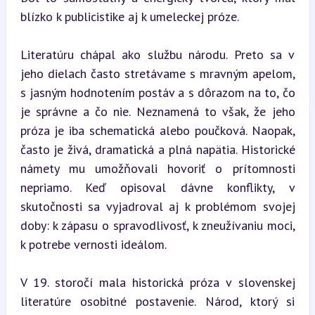
blízko k publicistike aj k umeleckej próze.
Literatúru chápal ako službu národu. Preto sa v 
jeho dielach často stretávame s mravným apelom, 
s jasným hodnotením postáv a s dôrazom na to, čo 
je správne a čo nie. Neznamená to však, že jeho 
próza je iba schematická alebo poučková. Naopak, 
často je živá, dramatická a plná napätia. Historické 
námety mu umožňovali hovoriť o prítomnosti 
nepriamo. Keď opisoval dávne konflikty, v 
skutočnosti sa vyjadroval aj k problémom svojej 
doby: k zápasu o spravodlivosť, k zneužívaniu moci, 
k potrebe vernosti ideálom.
V 19. storočí mala historická próza v slovenskej 
literatúre osobitné postavenie. Národ, ktorý si 