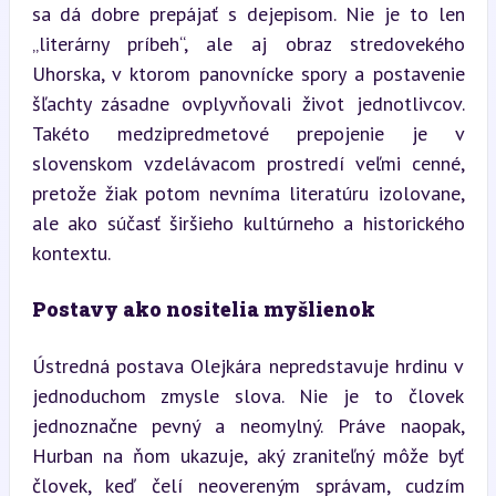
sa dá dobre prepájať s dejepisom. Nie je to len 
„literárny príbeh“, ale aj obraz stredovekého 
Uhorska, v ktorom panovnícke spory a postavenie 
šľachty zásadne ovplyvňovali život jednotlivcov. 
Takéto medzipredmetové prepojenie je v 
slovenskom vzdelávacom prostredí veľmi cenné, 
pretože žiak potom nevníma literatúru izolovane, 
ale ako súčasť širšieho kultúrneho a historického 
kontextu.
Postavy ako nositelia myšlienok
Ústredná postava Olejkára nepredstavuje hrdinu v 
jednoduchom zmysle slova. Nie je to človek 
jednoznačne pevný a neomylný. Práve naopak, 
Hurban na ňom ukazuje, aký zraniteľný môže byť 
človek, keď čelí neovereným správam, cudzím 