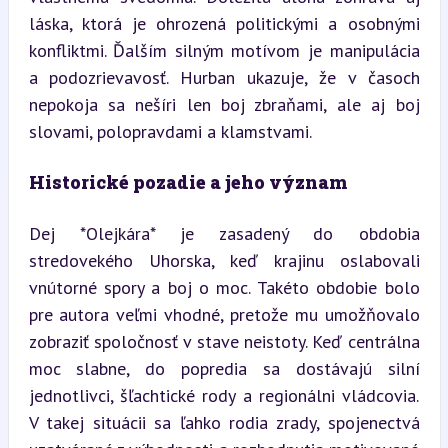
láska, ktorá je ohrozená politickými a osobnými 
konfliktmi. Ďalším silným motívom je manipulácia 
a podozrievavosť. Hurban ukazuje, že v časoch 
nepokoja sa nešíri len boj zbraňami, ale aj boj 
slovami, polopravdami a klamstvami.
Historické pozadie a jeho význam
Dej *Olejkára* je zasadený do obdobia 
stredovekého Uhorska, keď krajinu oslabovali 
vnútorné spory a boj o moc. Takéto obdobie bolo 
pre autora veľmi vhodné, pretože mu umožňovalo 
zobraziť spoločnosť v stave neistoty. Keď centrálna 
moc slabne, do popredia sa dostávajú silní 
jednotlivci, šľachtické rody a regionálni vládcovia. 
V takej situácii sa ľahko rodia zrady, spojenectvá 