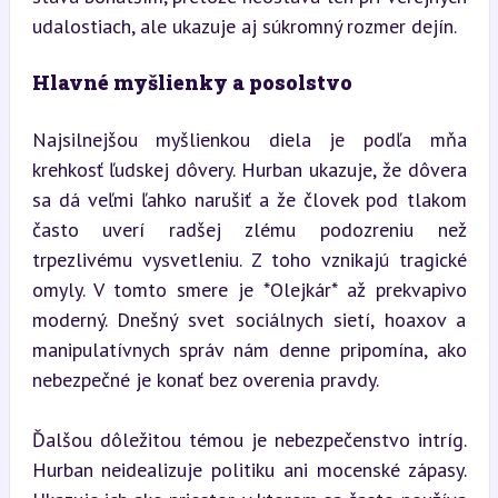
udalostiach, ale ukazuje aj súkromný rozmer dejín.
Hlavné myšlienky a posolstvo
Najsilnejšou myšlienkou diela je podľa mňa 
krehkosť ľudskej dôvery. Hurban ukazuje, že dôvera 
sa dá veľmi ľahko narušiť a že človek pod tlakom 
často uverí radšej zlému podozreniu než 
trpezlivému vysvetleniu. Z toho vznikajú tragické 
omyly. V tomto smere je *Olejkár* až prekvapivo 
moderný. Dnešný svet sociálnych sietí, hoaxov a 
manipulatívnych správ nám denne pripomína, ako 
nebezpečné je konať bez overenia pravdy.
Ďalšou dôležitou témou je nebezpečenstvo intríg. 
Hurban neidealizuje politiku ani mocenské zápasy. 