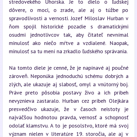
stredovekého Uhorska. Je to dielo o ľudskej 
dôvere, o moci, o zrade, ale aj o túžbe po 
spravodlivosti a vernosti. Jozef Miloslav Hurban v 
ňom spojil historické pozadie s dramatickými 
osudmi jednotlivcov tak, aby čitateľ nevnímal 
minulosť ako niečo mŕtve a vzdialené. Naopak, 
minulosť sa tu mení na zrkadlo ľudského správania.
Na tomto diele je cenné, že je napínavé aj poučné 
zároveň. Neponúka jednoduchú schému dobrých a 
zlých, ale ukazuje aj slabosť, omyl a vnútorný boj. 
Práve preto pôsobia postavy živo a ich príbeh 
nevyznieva zastaralo. Hurban cez príbeh Olejkára 
presvedčivo ukazuje, že v časoch neistoty je 
najväčšou hodnotou pravda, vernosť a schopnosť 
odolať klamstvu. A to je posolstvo, ktoré má svoj 
význam nielen v literatúre 19. storočia, ale aj v 