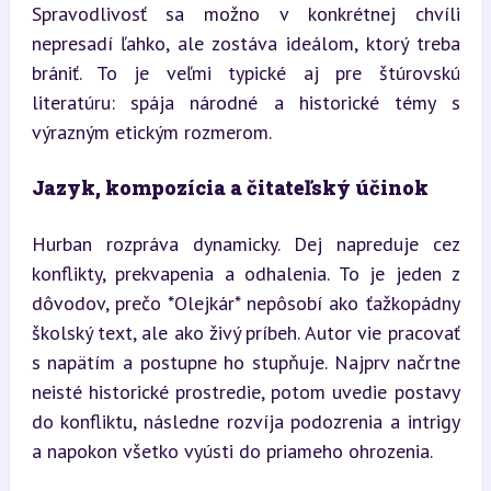
Spravodlivosť sa možno v konkrétnej chvíli 
nepresadí ľahko, ale zostáva ideálom, ktorý treba 
brániť. To je veľmi typické aj pre štúrovskú 
literatúru: spája národné a historické témy s 
výrazným etickým rozmerom.
Jazyk, kompozícia a čitateľský účinok
Hurban rozpráva dynamicky. Dej napreduje cez 
konflikty, prekvapenia a odhalenia. To je jeden z 
dôvodov, prečo *Olejkár* nepôsobí ako ťažkopádny 
školský text, ale ako živý príbeh. Autor vie pracovať 
s napätím a postupne ho stupňuje. Najprv načrtne 
neisté historické prostredie, potom uvedie postavy 
do konfliktu, následne rozvíja podozrenia a intrigy 
a napokon všetko vyústi do priameho ohrozenia.