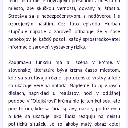
Jeho cesta nie je obyčajným presunom z miesta na 
miesto, ale skúškou vernosti, odvahy aj šťastia. 
Stretáva sa s nebezpečenstvom, s nedôverou i s 
ozbrojeným násilím. Cez túto epizódu Hurban 
stupňuje napätie a zároveň odhaľuje, že v čase 
nepokojov je každý posol, každý sprostredkovateľ 
informácie zároveň vystavený riziku.
Zaujímavú funkciu má aj scéna v krčme. V 
slovenskej literatúre býva krčma často miestom, 
kde sa stretávajú rôzne spoločenské vrstvy a kde 
sa ukazuje verejná nálada. Nájdeme to aj v iných 
dielach, napríklad u realistov, hoci v odlišnej 
podobe. V *Olejkárovi* krčma nie je len kulisou, ale 
priestorom, kde sa šíria správy, názory, podozrenia 
a kde sa ukazuje, ako ľudia reagujú na neistú 
politickú situáciu. Je to akoby malý obraz celej 