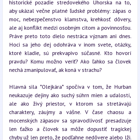
historické pozadie stredovekého Uhorska na to, 
aby ukázal večne platné ľudské problémy: zápas o 
moc, nebezpečenstvo klamstva, krehkosť dôvery, 
ale aj konflikt medzi osobným citom a povinnosťou. 
Práve preto toto dielo nestráca význam ani dnes. 
Hoci sa jeho dej odohráva v inom svete, otázky, 
ktoré kladie, sú prekvapivo súčasné. Kto hovorí 
pravdu? Komu možno veriť? Ako ľahko sa človek 
nechá zmanipulovať, ak koná v strachu?
Hlavná sila *Olejkára* spočíva v tom, že Hurban 
neukazuje dejiny ako suchý súhrn mien a udalostí, 
ale ako živý priestor, v ktorom sa stretávajú 
charaktery, záujmy a vášne. V čase chaosu a 
mocenských zápasov sa spravodlivosť presadzuje 
len ťažko a človek sa môže dopustiť tragickej 
chyby už len preto, že podľahne nedôvere alebo lži. 