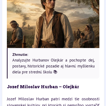
Zhrnutie:
Analyzujte Hurbanov Olejkár a pochopte dej,
postavy, historické pozadie aj hlavnú myšlienku
diela pre strednú školu 📚
Jozef Miloslav Hurban – Olejkár
Jozef Miloslav Hurban patrí medzi tie osobnosti 
slovenskej kultúry, pri ktorých si nemožno vystačiť 