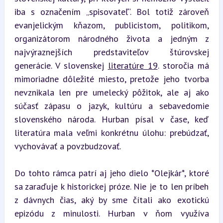
iba s označením „spisovateľ“. Bol totiž zároveň 
evanjelickým kňazom, publicistom, politikom, 
organizátorom národného života a jedným z 
najvýraznejších predstaviteľov štúrovskej 
generácie. V slovenskej 
literatúre 19
. storočia má 
mimoriadne dôležité miesto, pretože jeho tvorba 
nevznikala len pre umelecký pôžitok, ale aj ako 
súčasť zápasu o jazyk, kultúru a sebavedomie 
slovenského národa. Hurban písal v čase, keď 
literatúra mala veľmi konkrétnu úlohu: prebúdzať, 
vychovávať a povzbudzovať.
Do tohto rámca patrí aj jeho dielo *Olejkár*, ktoré 
sa zaraďuje k historickej próze. Nie je to len príbeh 
z dávnych čias, aký by sme čítali ako exotickú 
epizódu z minulosti. Hurban v ňom využíva 