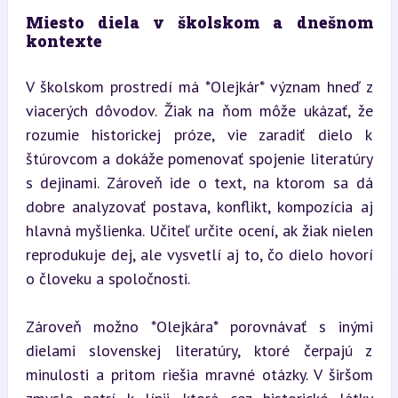
Miesto diela v školskom a dnešnom 
kontexte
V školskom prostredí má *Olejkár* význam hneď z 
viacerých dôvodov. Žiak na ňom môže ukázať, že 
rozumie historickej próze, vie zaradiť dielo k 
štúrovcom a dokáže pomenovať spojenie literatúry 
s dejinami. Zároveň ide o text, na ktorom sa dá 
dobre analyzovať postava, konflikt, kompozícia aj 
hlavná myšlienka. Učiteľ určite ocení, ak žiak nielen 
reprodukuje dej, ale vysvetlí aj to, čo dielo hovorí 
o človeku a spoločnosti.
Zároveň možno *Olejkára* porovnávať s inými 
dielami slovenskej literatúry, ktoré čerpajú z 
minulosti a pritom riešia mravné otázky. V širšom 