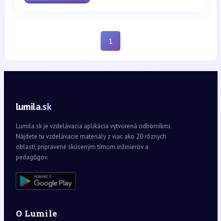
1
lumila.sk
Lumila.sk je vzdelávacia aplikácia vytvorená odborníkmi.
Nájdete tu vzdelávacie materiály z viac ako 20 rôznych
oblastí, pripravené skúseným tímom inžinierov a
pedagógov.
O Lumile