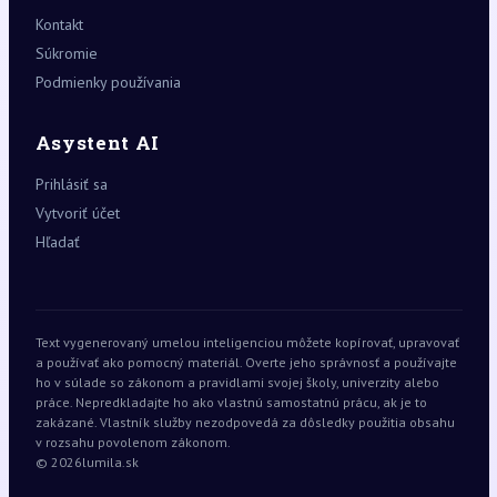
Kontakt
Súkromie
Podmienky používania
Asystent AI
Prihlásiť sa
Vytvoriť účet
Hľadať
Text vygenerovaný umelou inteligenciou môžete kopírovať, upravovať
a používať ako pomocný materiál. Overte jeho správnosť a používajte
ho v súlade so zákonom a pravidlami svojej školy, univerzity alebo
práce. Nepredkladajte ho ako vlastnú samostatnú prácu, ak je to
zakázané. Vlastník služby nezodpovedá za dôsledky použitia obsahu
v rozsahu povolenom zákonom.
© 2026
lumila.sk