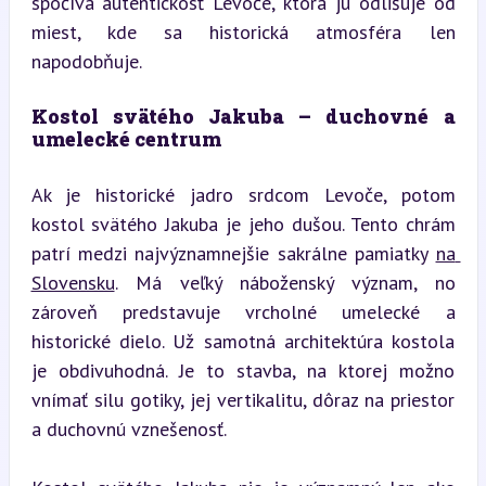
spočíva autentickosť Levoče, ktorá ju odlišuje od 
miest, kde sa historická atmosféra len 
napodobňuje.
Kostol svätého Jakuba – duchovné a 
umelecké centrum
Ak je historické jadro srdcom Levoče, potom 
kostol svätého Jakuba je jeho dušou. Tento chrám 
patrí medzi najvýznamnejšie sakrálne pamiatky 
na 
Slovensku
. Má veľký náboženský význam, no 
zároveň predstavuje vrcholné umelecké a 
historické dielo. Už samotná architektúra kostola 
je obdivuhodná. Je to stavba, na ktorej možno 
vnímať silu gotiky, jej vertikalitu, dôraz na priestor 
a duchovnú vznešenosť.