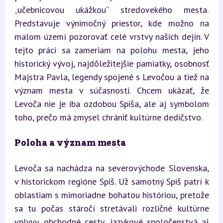
„učebnicovou ukážkou“ stredovekého mesta. 
Predstavuje výnimočný priestor, kde možno na 
malom území pozorovať celé vrstvy našich dejín. V 
tejto práci sa zameriam na polohu mesta, jeho 
historický vývoj, najdôležitejšie pamiatky, osobnosť 
Majstra Pavla, legendy spojené s Levočou a tiež na 
význam mesta v súčasnosti. Chcem ukázať, že 
Levoča nie je iba ozdobou Spiša, ale aj symbolom 
toho, prečo má zmysel chrániť kultúrne dedičstvo.
Poloha a význam mesta
Levoča sa nachádza na severovýchode Slovenska, 
v historickom regióne Spiš. Už samotný Spiš patrí k 
oblastiam s mimoriadne bohatou históriou, pretože 
sa tu počas stáročí stretávali rozličné kultúrne 
vplyvy, obchodné cesty, jazykové spoločenstvá aj 