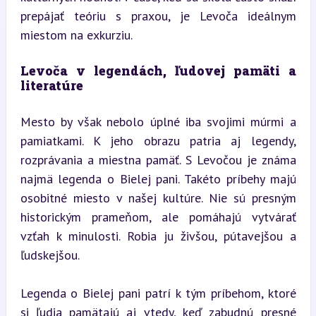
prepájať teóriu s praxou, je Levoča ideálnym 
miestom na exkurziu.
Levoča v legendách, ľudovej pamäti a 
literatúre
Mesto by však nebolo úplné iba svojimi múrmi a 
pamiatkami. K jeho obrazu patria aj legendy, 
rozprávania a miestna pamäť. S Levočou je známa 
najmä legenda o Bielej pani. Takéto príbehy majú 
osobitné miesto v našej kultúre. Nie sú presným 
historickým prameňom, ale pomáhajú vytvárať 
vzťah k minulosti. Robia ju živšou, pútavejšou a 
ľudskejšou.
Legenda o Bielej pani patrí k tým príbehom, ktoré 
si ľudia pamätajú aj vtedy, keď zabudnú presné 