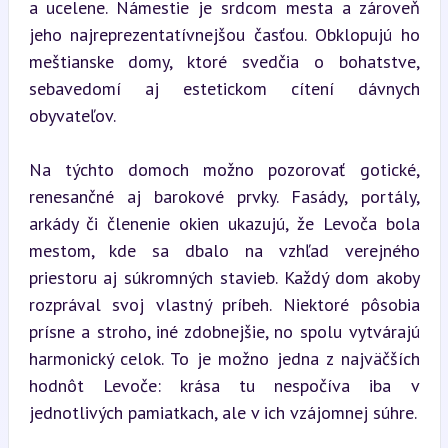
a ucelene. Námestie je srdcom mesta a zároveň 
jeho najreprezentatívnejšou časťou. Obklopujú ho 
meštianske domy, ktoré svedčia o bohatstve, 
sebavedomí aj estetickom cítení dávnych 
obyvateľov.
Na týchto domoch možno pozorovať gotické, 
renesančné aj barokové prvky. Fasády, portály, 
arkády či členenie okien ukazujú, že Levoča bola 
mestom, kde sa dbalo na vzhľad verejného 
priestoru aj súkromných stavieb. Každý dom akoby 
rozprával svoj vlastný príbeh. Niektoré pôsobia 
prísne a stroho, iné zdobnejšie, no spolu vytvárajú 
harmonický celok. To je možno jedna z najväčších 
hodnôt Levoče: krása tu nespočíva iba v 
jednotlivých pamiatkach, ale v ich vzájomnej súhre.