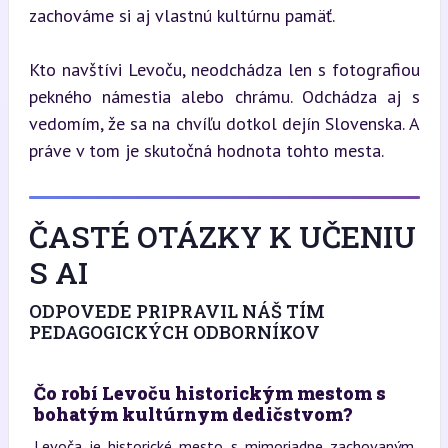
zachováme si aj vlastnú kultúrnu pamäť.
Kto navštívi Levoču, neodchádza len s fotografiou 
pekného námestia alebo chrámu. Odchádza aj s 
vedomím, že sa na chvíľu dotkol dejín Slovenska. A 
práve v tom je skutočná hodnota tohto mesta.
ČASTÉ OTÁZKY K UČENIU
S AI
ODPOVEDE PRIPRAVIL NÁŠ TÍM
PEDAGOGICKÝCH ODBORNÍKOV
Čo robí Levoču historickým mestom s
bohatým kultúrnym dedičstvom?
Levoča je historické mesto s mimoriadne zachovaným