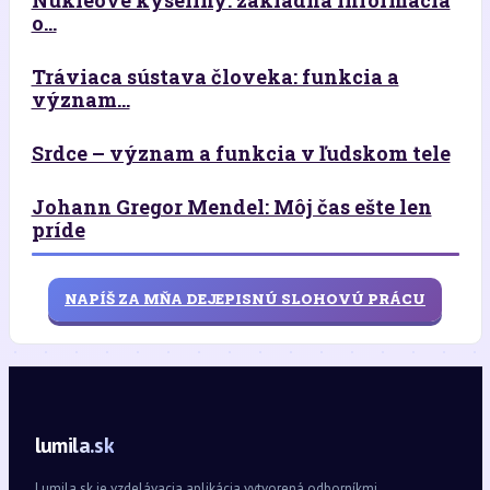
o...
Tráviaca sústava človeka: funkcia a
význam...
Srdce – význam a funkcia v ľudskom tele
Johann Gregor Mendel: Môj čas ešte len
príde
NAPÍŠ ZA MŇA DEJEPISNÚ SLOHOVÚ PRÁCU
lumila.sk
Lumila.sk je vzdelávacia aplikácia vytvorená odborníkmi.