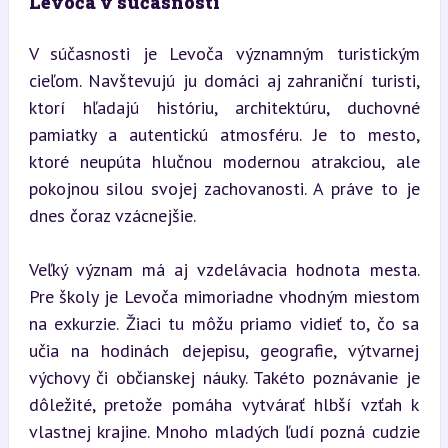
Levoča v súčasnosti
V súčasnosti je Levoča významným turistickým 
cieľom. Navštevujú ju domáci aj zahraniční turisti, 
ktorí hľadajú históriu, architektúru, duchovné 
pamiatky a autentickú atmosféru. Je to mesto, 
ktoré neupúta hlučnou modernou atrakciou, ale 
pokojnou silou svojej zachovanosti. A práve to je 
dnes čoraz vzácnejšie.
Veľký význam má aj vzdelávacia hodnota mesta. 
Pre školy je Levoča mimoriadne vhodným miestom 
na exkurzie. Žiaci tu môžu priamo vidieť to, čo sa 
učia na hodinách dejepisu, geografie, výtvarnej 
výchovy či občianskej náuky. Takéto poznávanie je 
dôležité, pretože pomáha vytvárať hlbší vzťah k 
vlastnej krajine. Mnoho mladých ľudí pozná cudzie 