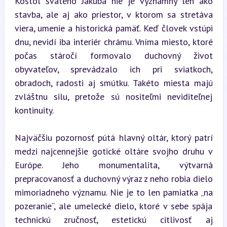
Kostol svätého Jakuba nie je významný len ako 
stavba, ale aj ako priestor, v ktorom sa stretáva 
viera, umenie a historická pamäť. Keď človek vstúpi 
dnu, nevidí iba interiér chrámu. Vníma miesto, ktoré 
počas stáročí formovalo duchovný život 
obyvateľov, sprevádzalo ich pri sviatkoch, 
obradoch, radosti aj smútku. Takéto miesta majú 
zvláštnu silu, pretože sú nositeľmi neviditeľnej 
kontinuity.
Najväčšiu pozornosť pútá hlavný oltár, ktorý patrí 
medzi najcennejšie gotické oltáre svojho druhu v 
Európe. Jeho monumentalita, výtvarná 
prepracovanosť a duchovný výraz z neho robia dielo 
mimoriadneho významu. Nie je to len pamiatka „na 
pozeranie“, ale umelecké dielo, ktoré v sebe spája 
technickú zručnosť, estetickú citlivosť aj 