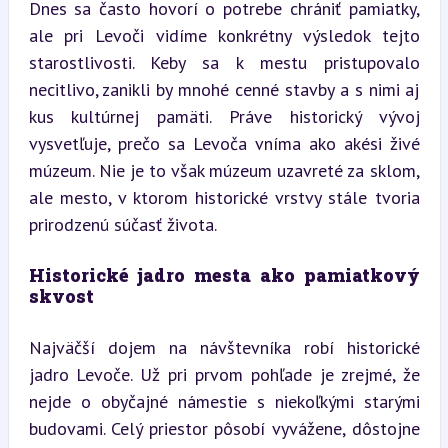
Dnes sa často hovorí o potrebe chrániť pamiatky, 
ale pri Levoči vidíme konkrétny výsledok tejto 
starostlivosti. Keby sa k mestu pristupovalo 
necitlivo, zanikli by mnohé cenné stavby a s nimi aj 
kus kultúrnej pamäti. Práve historický vývoj 
vysvetľuje, prečo sa Levoča vníma ako akési živé 
múzeum. Nie je to však múzeum uzavreté za sklom, 
ale mesto, v ktorom historické vrstvy stále tvoria 
prirodzenú súčasť života.
Historické jadro mesta ako pamiatkový 
skvost
Najväčší dojem na návštevníka robí historické 
jadro Levoče. Už pri prvom pohľade je zrejmé, že 
nejde o obyčajné námestie s niekoľkými starými 
budovami. Celý priestor pôsobí vyvážene, dôstojne 