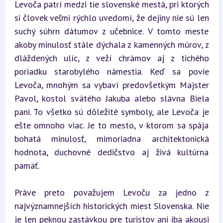
Levoča patrí medzi tie slovenské mestá, pri ktorých 
si človek veľmi rýchlo uvedomí, že dejiny nie sú len 
suchý súhrn dátumov z učebnice. V tomto meste 
akoby minulosť stále dýchala z kamenných múrov, z 
dláždených ulíc, z veží chrámov aj z tichého 
poriadku starobylého námestia. Keď sa povie 
Levoča, mnohým sa vybaví predovšetkým Majster 
Pavol, kostol svätého Jakuba alebo slávna Biela 
pani. To všetko sú dôležité symboly, ale Levoča je 
ešte omnoho viac. Je to mesto, v ktorom sa spája 
bohatá minulosť, mimoriadna architektonická 
hodnota, duchovné dedičstvo aj živá kultúrna 
pamäť.
Práve preto považujem Levoču za jedno z 
najvýznamnejších historických miest Slovenska. Nie 
je len peknou zastávkou pre turistov ani iba akousi 