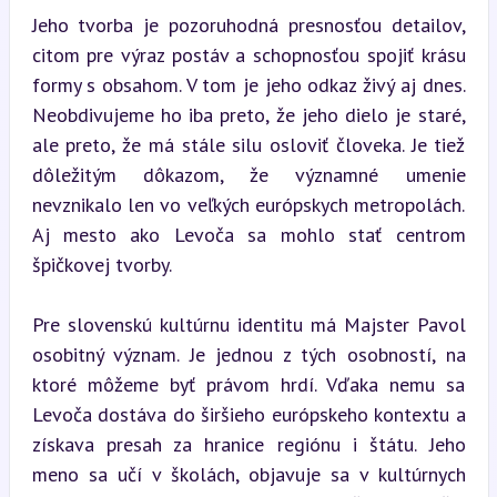
Jeho tvorba je pozoruhodná presnosťou detailov, 
citom pre výraz postáv a schopnosťou spojiť krásu 
formy s obsahom. V tom je jeho odkaz živý aj dnes. 
Neobdivujeme ho iba preto, že jeho dielo je staré, 
ale preto, že má stále silu osloviť človeka. Je tiež 
dôležitým dôkazom, že významné umenie 
nevznikalo len vo veľkých európskych metropolách. 
Aj mesto ako Levoča sa mohlo stať centrom 
špičkovej tvorby.
Pre slovenskú kultúrnu identitu má Majster Pavol 
osobitný význam. Je jednou z tých osobností, na 
ktoré môžeme byť právom hrdí. Vďaka nemu sa 
Levoča dostáva do širšieho európskeho kontextu a 
získava presah za hranice regiónu i štátu. Jeho 
meno sa učí v školách, objavuje sa v kultúrnych 