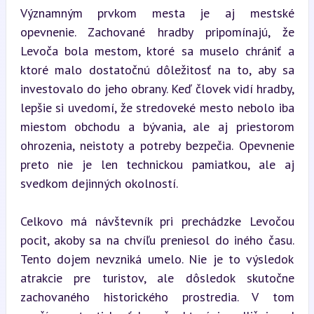
Významným prvkom mesta je aj mestské 
opevnenie. Zachované hradby pripomínajú, že 
Levoča bola mestom, ktoré sa muselo chrániť a 
ktoré malo dostatočnú dôležitosť na to, aby sa 
investovalo do jeho obrany. Keď človek vidí hradby, 
lepšie si uvedomí, že stredoveké mesto nebolo iba 
miestom obchodu a bývania, ale aj priestorom 
ohrozenia, neistoty a potreby bezpečia. Opevnenie 
preto nie je len technickou pamiatkou, ale aj 
svedkom dejinných okolností.
Celkovo má návštevník pri prechádzke Levočou 
pocit, akoby sa na chvíľu preniesol do iného času. 
Tento dojem nevzniká umelo. Nie je to výsledok 
atrakcie pre turistov, ale dôsledok skutočne 
zachovaného historického prostredia. V tom 