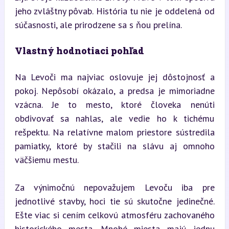
jeho zvláštny pôvab. História tu nie je oddelená od 
súčasnosti, ale prirodzene sa s ňou prelína.
Vlastný hodnotiaci pohľad
Na Levoči ma najviac oslovuje jej dôstojnosť a 
pokoj. Nepôsobí okázalo, a predsa je mimoriadne 
vzácna. Je to mesto, ktoré človeka nenúti 
obdivovať sa nahlas, ale vedie ho k tichému 
rešpektu. Na relatívne malom priestore sústredila 
pamiatky, ktoré by stačili na slávu aj omnoho 
väčšiemu mestu.
Za výnimočnú nepovažujem Levoču iba pre 
jednotlivé stavby, hoci tie sú skutočne jedinečné. 
Ešte viac si cením celkovú atmosféru zachovaného 
historického mesta. Mnohé miesta majú jednu 