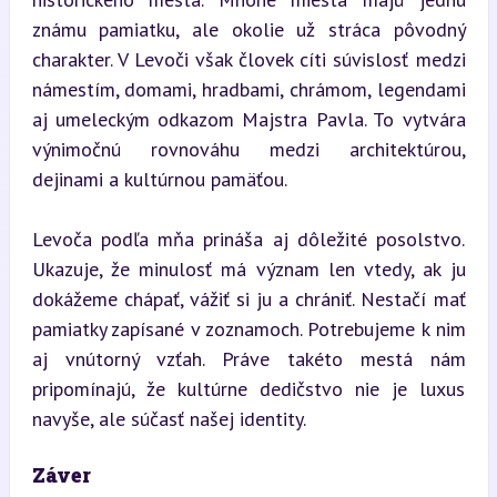
známu pamiatku, ale okolie už stráca pôvodný 
charakter. V Levoči však človek cíti súvislosť medzi 
námestím, domami, hradbami, chrámom, legendami 
aj umeleckým odkazom Majstra Pavla. To vytvára 
výnimočnú rovnováhu medzi architektúrou, 
dejinami a kultúrnou pamäťou.
Levoča podľa mňa prináša aj dôležité posolstvo. 
Ukazuje, že minulosť má význam len vtedy, ak ju 
dokážeme chápať, vážiť si ju a chrániť. Nestačí mať 
pamiatky zapísané v zoznamoch. Potrebujeme k nim 
aj vnútorný vzťah. Práve takéto mestá nám 
pripomínajú, že kultúrne dedičstvo nie je luxus 
navyše, ale súčasť našej identity.
Záver