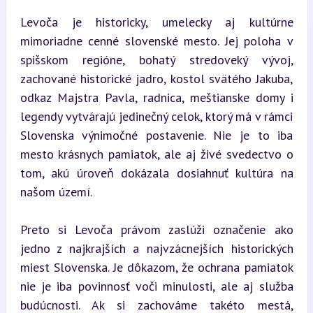
Levoča je historicky, umelecky aj kultúrne 
mimoriadne cenné slovenské mesto. Jej poloha v 
spišskom regióne, bohatý stredoveký vývoj, 
zachované historické jadro, kostol svätého Jakuba, 
odkaz Majstra Pavla, radnica, meštianske domy i 
legendy vytvárajú jedinečný celok, ktorý má v rámci 
Slovenska výnimočné postavenie. Nie je to iba 
mesto krásnych pamiatok, ale aj živé svedectvo o 
tom, akú úroveň dokázala dosiahnuť kultúra na 
našom území.
Preto si Levoča právom zaslúži označenie ako 
jedno z najkrajších a najvzácnejších historických 
miest Slovenska. Je dôkazom, že ochrana pamiatok 
nie je iba povinnosť voči minulosti, ale aj služba 
budúcnosti. Ak si zachováme takéto mestá, 