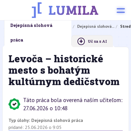
Dejepisná slohová
Domovská stránka
Domáce úlohy
Dejepisná slohová...
Stred
+
práca
Uč sa s AI
Levoča – historické
mesto s bohatým
kultúrnym dedičstvom
Táto práca bola overená naším učiteľom:
27.06.2026 o 10:48
Typ úlohy:
Dejepisná slohová práca
pridané: 25.06.2026 o 9:05