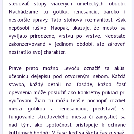
sledovať stopy viacerých umeleckých období. 
Nachádzame tu gotiku, renesanciu, baroko i 
neskoršie úpravy. Táto slohová rozmanitosť však 
nepôsobí rušivo. Naopak, ukazuje, že mesto sa 
vyvíjalo prirodzene, vrstvu po vrstve. Neostalo 
zakonzervované v jedinom období, ale zároveň 
nestratilo svoj charakter.
Práve preto možno Levoču označiť za akúsi 
učebnicu dejepisu pod otvoreným nebom. Každá 
stavba, každý detail na fasáde, každá časť 
opevnenia môže poslúžiť ako konkrétny príklad pri 
vyučovaní. Žiaci tu môžu lepšie pochopiť rozdiel 
medzi gotikou a renesanciou, predstaviť si 
fungovanie stredovekého mesta či zamyslieť sa 
nad tým, ako spoločnosť pristupuje k ochrane 
kultúrnych hodnôt. V čase, keď sa škola často snaží 