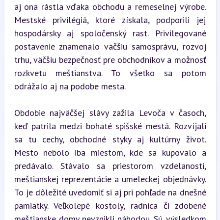
aj ona rástla vďaka obchodu a remeselnej výrobe. 
Mestské privilégiá, ktoré získala, podporili jej 
hospodársky aj spoločenský rast. Privilegované 
postavenie znamenalo väčšiu samosprávu, rozvoj 
trhu, väčšiu bezpečnosť pre obchodníkov a možnosť 
rozkvetu meštianstva. To všetko sa potom 
odrážalo aj na podobe mesta.
Obdobie najväčšej slávy zažila Levoča v časoch, 
keď patrila medzi bohaté spišské mestá. Rozvíjali 
sa tu cechy, obchodné styky aj kultúrny život. 
Mesto nebolo iba miestom, kde sa kupovalo a 
predávalo. Stávalo sa priestorom vzdelanosti, 
meštianskej reprezentácie a umeleckej objednávky. 
To je dôležité uvedomiť si aj pri pohľade na dnešné 
pamiatky. Veľkolepé kostoly, radnica či zdobené 
meštianske domy nevznikli náhodou. Sú výsledkom 