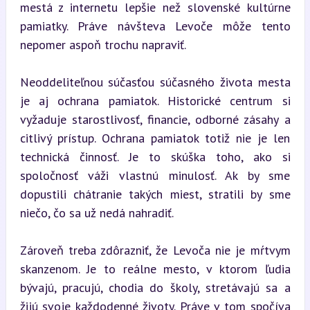
mestá z internetu lepšie než slovenské kultúrne 
pamiatky. Práve návšteva Levoče môže tento 
nepomer aspoň trochu napraviť.
Neoddeliteľnou súčasťou súčasného života mesta 
je aj ochrana pamiatok. Historické centrum si 
vyžaduje starostlivosť, financie, odborné zásahy a 
citlivý prístup. Ochrana pamiatok totiž nie je len 
technická činnosť. Je to skúška toho, ako si 
spoločnosť váži vlastnú minulosť. Ak by sme 
dopustili chátranie takých miest, stratili by sme 
niečo, čo sa už nedá nahradiť.
Zároveň treba zdôrazniť, že Levoča nie je mŕtvym 
skanzenom. Je to reálne mesto, v ktorom ľudia 
bývajú, pracujú, chodia do školy, stretávajú sa a 
žijú svoje každodenné životy. Práve v tom spočíva 