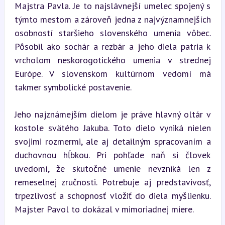
Majstra Pavla. Je to najslávnejší umelec spojený s 
týmto mestom a zároveň jedna z najvýznamnejších 
osobností staršieho slovenského umenia vôbec. 
Pôsobil ako sochár a rezbár a jeho diela patria k 
vrcholom neskorogotického umenia v strednej 
Európe. V slovenskom kultúrnom vedomí má 
takmer symbolické postavenie.
Jeho najznámejším dielom je práve hlavný oltár v 
kostole svätého Jakuba. Toto dielo vyniká nielen 
svojimi rozmermi, ale aj detailným spracovaním a 
duchovnou hĺbkou. Pri pohľade naň si človek 
uvedomí, že skutočné umenie nevzniká len z 
remeselnej zručnosti. Potrebuje aj predstavivosť, 
trpezlivosť a schopnosť vložiť do diela myšlienku. 
Majster Pavol to dokázal v mimoriadnej miere.