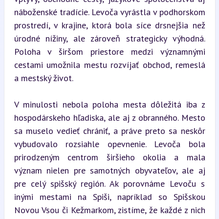
náboženské tradície. Levoča vyrástla v podhorskom 
prostredí, v krajine, ktorá bola síce drsnejšia než 
úrodné nížiny, ale zároveň strategicky výhodná. 
Poloha v širšom priestore medzi významnými 
cestami umožnila mestu rozvíjať obchod, remeslá 
a mestský život.
V minulosti nebola poloha mesta dôležitá iba z 
hospodárskeho hľadiska, ale aj z obranného. Mesto 
sa muselo vedieť chrániť, a práve preto sa neskôr 
vybudovalo rozsiahle opevnenie. Levoča bola 
prirodzeným centrom širšieho okolia a mala 
význam nielen pre samotných obyvateľov, ale aj 
pre celý spišský región. Ak porovnáme Levoču s 
inými mestami na Spiši, napríklad so Spišskou 
Novou Vsou či Kežmarkom, zistíme, že každé z nich 