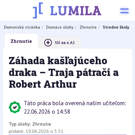
Domovská stránka
Domáce úlohy
Zhrnutie
Stredné školy
+
Zhrnutie
Uč sa s AI
Záhada kašľajúceho
draka – Traja pátrači a
Robert Arthur
Táto práca bola overená naším učiteľom:
22.06.2026 o 14:58
Typ úlohy:
Zhrnutie
pridané: 19.06.2026 o 5:51