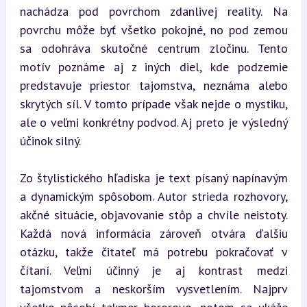
nachádza pod povrchom zdanlivej reality. Na 
povrchu môže byť všetko pokojné, no pod zemou 
sa odohráva skutočné centrum zločinu. Tento 
motív poznáme aj z iných diel, kde podzemie 
predstavuje priestor tajomstva, neznáma alebo 
skrytých síl. V tomto prípade však nejde o mystiku, 
ale o veľmi konkrétny podvod. Aj preto je výsledný 
účinok silný.
Zo štylistického hľadiska je text písaný napínavým 
a dynamickým spôsobom. Autor strieda rozhovory, 
akčné situácie, objavovanie stôp a chvíle neistoty. 
Každá nová informácia zároveň otvára ďalšiu 
otázku, takže čitateľ má potrebu pokračovať v 
čítaní. Veľmi účinný je aj kontrast medzi 
tajomstvom a neskorším vysvetlením. Najprv 