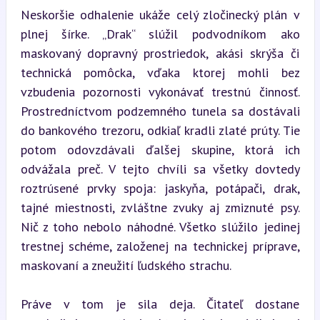
Neskoršie odhalenie ukáže celý zločinecký plán v 
plnej šírke. „Drak“ slúžil podvodníkom ako 
maskovaný dopravný prostriedok, akási skrýša či 
technická pomôcka, vďaka ktorej mohli bez 
vzbudenia pozornosti vykonávať trestnú činnosť. 
Prostredníctvom podzemného tunela sa dostávali 
do bankového trezoru, odkiaľ kradli zlaté prúty. Tie 
potom odovzdávali ďalšej skupine, ktorá ich 
odvážala preč. V tejto chvíli sa všetky dovtedy 
roztrúsené prvky spoja: jaskyňa, potápači, drak, 
tajné miestnosti, zvláštne zvuky aj zmiznuté psy. 
Nič z toho nebolo náhodné. Všetko slúžilo jedinej 
trestnej schéme, založenej na technickej príprave, 
maskovaní a zneužití ľudského strachu.
Práve v tom je sila deja. Čitateľ dostane 