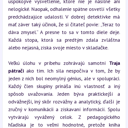
uspokojivé vysvetlenie, ktoré nie je násilné ani 
nelogické. Naopak, odhalenie spätne osvetlí všetky 
predchádzajúce udalosti. V dobrej detektívke má 
mať záver taký účinok, že si čitateľ povie: „Teraz to 
dáva zmysel.“ A presne to sa v tomto diele deje. 
Každá stopa, ktorá sa predtým zdala zvláštna 
alebo nejasná, získa svoje miesto v skladačke.
Veľkú úlohu v príbehu zohrávajú samotní 
Traja 
pátrači
 ako tím. Ich sila nespočíva v tom, že by 
jeden z nich bol neomylný génius, ale v spolupráci. 
Každý člen skupiny prináša inú vlastnosť a iný 
spôsob uvažovania. Jeden býva praktickejší a 
odvážnejší, iný skôr rozvážny a analytický, ďalší je 
zručný v komunikácii a získavaní informácií. Spolu 
vytvárajú vyvážený celok. Z pedagogického 
hľadiska je to veľmi hodnotné, pretože kniha 