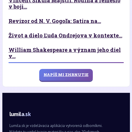
Vincent Šikula Majstri: Rodina a remeslo
v boji...
Revízor od N. V. Gogoľa: Satira na...
Život a dielo Ľuda Ondrejova v kontexte...
William Shakespeare a význam jeho diel
v...
NAPÍŠ MI ZHRNUTIE
lumila.sk
Lumila.sk je vzdelávacia aplikácia vytvorená odborníkmi.
Nájdete tu vzdelávacie materiály z viac ako 20 rôznych