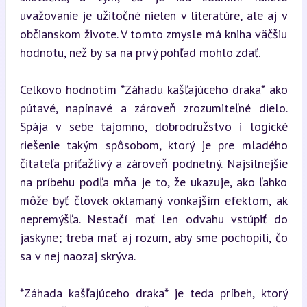
uvažovanie je užitočné nielen v literatúre, ale aj v 
občianskom živote. V tomto zmysle má kniha väčšiu 
hodnotu, než by sa na prvý pohľad mohlo zdať.
Celkovo hodnotím *Záhadu kašľajúceho draka* ako 
pútavé, napínavé a zároveň zrozumiteľné dielo. 
Spája v sebe tajomno, dobrodružstvo i logické 
riešenie takým spôsobom, ktorý je pre mladého 
čitateľa príťažlivý a zároveň podnetný. Najsilnejšie 
na príbehu podľa mňa je to, že ukazuje, ako ľahko 
môže byť človek oklamaný vonkajším efektom, ak 
nepremýšľa. Nestačí mať len odvahu vstúpiť do 
jaskyne; treba mať aj rozum, aby sme pochopili, čo 
sa v nej naozaj skrýva.
*Záhada kašľajúceho draka* je teda príbeh, ktorý 