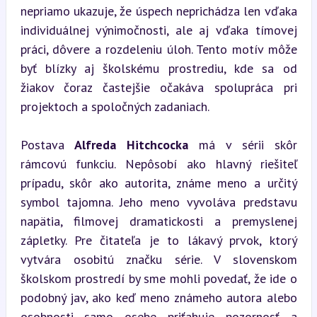
nepriamo ukazuje, že úspech neprichádza len vďaka 
individuálnej výnimočnosti, ale aj vďaka tímovej 
práci, dôvere a rozdeleniu úloh. Tento motív môže 
byť blízky aj školskému prostrediu, kde sa od 
žiakov čoraz častejšie očakáva spolupráca pri 
projektoch a spoločných zadaniach.
Postava 
Alfreda Hitchcocka
 má v sérii skôr 
rámcovú funkciu. Nepôsobí ako hlavný riešiteľ 
prípadu, skôr ako autorita, známe meno a určitý 
symbol tajomna. Jeho meno vyvoláva predstavu 
napätia, filmovej dramatickosti a premyslenej 
zápletky. Pre čitateľa je to lákavý prvok, ktorý 
vytvára osobitú značku série. V slovenskom 
školskom prostredí by sme mohli povedať, že ide o 
podobný jav, ako keď meno známeho autora alebo 
osobnosti samo osebe priťahuje pozornosť a 