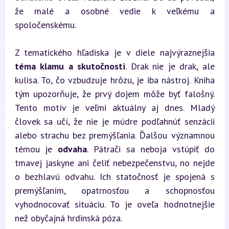
že malé a osobné vedie k veľkému a 
spoločenskému.
Z tematického hľadiska je v diele najvýraznejšia 
téma klamu a skutočnosti
. Drak nie je drak, ale 
kulisa. To, čo vzbudzuje hrôzu, je iba nástroj. Kniha 
tým upozorňuje, že prvý dojem môže byť falošný. 
Tento motív je veľmi aktuálny aj dnes. Mladý 
človek sa učí, že nie je múdre podľahnúť senzácii 
alebo strachu bez premýšľania. Ďalšou významnou 
témou je 
odvaha
. Pátrači sa neboja vstúpiť do 
tmavej jaskyne ani čeliť nebezpečenstvu, no nejde 
o bezhlavú odvahu. Ich statočnosť je spojená s 
premýšľaním, opatrnosťou a schopnosťou 
vyhodnocovať situáciu. To je oveľa hodnotnejšie 
než obyčajná hrdinská póza.