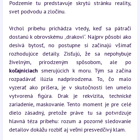
Podzemie tu predstavuje skrytú stránku reality, 
svet podvodu a zločinu.
Vrchol príbehu prichádza vtedy, keď sa pátrači 
dostanú k obrovskému „drakovi“. Najprv pôsobí ako 
desivá bytosť, no postupne si začínajú všímať 
rozhodujúce detaily. Zisťujú, že sa nepohybuje 
živelným, prirodzeným spôsobom, ale po 
koľajniciach
 smerujúcich k moru. Tým sa začína 
rozpadávať ilúzia nadprirodzena. To, čo malo 
vyzerať ako príšera, je v skutočnosti len umelo 
vytvorená figúra. Drak je rekvizita, technické 
zariadenie, maskovanie. Tento moment je pre celé 
dielo zásadný, pretože práve tu sa potvrdzuje 
hlavná téza príbehu: rozum a pozorné sledovanie 
detailov dokážu rozbiť aj veľmi presvedčivý klam.