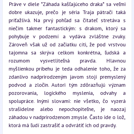
Práve v diele *Záhada kašľajúceho draka* sa veľmi 
dobre ukazuje, prečo je séria Traja pátrači taká 
príťažlivá. Na prvý pohľad sa čitateľ stretáva s 
niečím takmer fantastickým: s drakom, ktorý sa 
pohybuje v podzemí a vydáva zvláštne zvuky. 
Zároveň však už od začiatku cíti, že pod vrstvou 
tajomna sa skrýva celkom konkrétna, ľudská a 
rozumom vysvetliteľná pravda. Hlavnou 
myšlienkou príbehu je teda odhalenie toho, že za 
zdanlivo nadprirodzeným javom stojí premyslený 
podvod a zločin. Autori tým zdôrazňujú význam 
pozorovania, logického myslenia, odvahy a 
spolupráce. Inými slovami: nie všetko, čo vyzerá 
strašidelne alebo nepochopiteľne, je naozaj 
záhadou v nadprirodzenom zmysle. Často ide o lož, 
ktorá má ľudí zastrašiť a odvrátiť ich od pravdy.