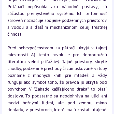
Potápači nepôsobia ako náhodné postavy; sú 
súčasťou premysleného systému. Ich prítomnosť 
zároveň naznačuje spojenie podzemných priestorov 
s vodou a s ďalším mechanizmom celej trestnej 
činnosti.
Pred nebezpečenstvom sa pátrači ukryjú v tajnej 
miestnosti. Aj tento prvok je pre dobrodružnú 
literatúru veľmi príťažlivý. Tajné priestory, skryté 
chodby, podzemné prechody či zamaskované vstupy 
poznáme z mnohých kníh pre mládež a vždy 
fungujú ako symbol toho, že pravda je ukrytá pod 
povrchom. V *Záhade kašľajúceho draka* to platí 
doslova. To podstatné sa neodohráva na ulici ani 
medzi bežnými ľuďmi, ale pod zemou, mimo 
dohľadu, v priestoroch, ktoré majú zostať utajené. 