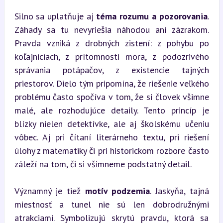
Silno sa uplatňuje aj 
téma rozumu a pozorovania
. 
Záhady sa tu nevyriešia náhodou ani zázrakom. 
Pravda vzniká z drobných zistení: z pohybu po 
koľajniciach, z prítomnosti mora, z podozrivého 
správania potápačov, z existencie tajných 
priestorov. Dielo tým pripomína, že riešenie veľkého 
problému často spočíva v tom, že si človek všimne 
malé, ale rozhodujúce detaily. Tento princíp je 
blízky nielen detektívke, ale aj školskému učeniu 
vôbec. Aj pri čítaní literárneho textu, pri riešení 
úlohy z matematiky či pri historickom rozbore často 
záleží na tom, či si všimneme podstatný detail.
Významný je tiež 
motív podzemia
. Jaskyňa, tajná 
miestnosť a tunel nie sú len dobrodružnými 
atrakciami. Symbolizujú skrytú pravdu, ktorá sa 