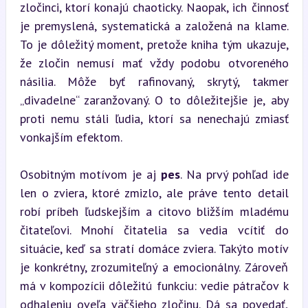
zločinci, ktorí konajú chaoticky. Naopak, ich činnosť 
je premyslená, systematická a založená na klame. 
To je dôležitý moment, pretože kniha tým ukazuje, 
že zločin nemusí mať vždy podobu otvoreného 
násilia. Môže byť rafinovaný, skrytý, takmer 
„divadelne“ zaranžovaný. O to dôležitejšie je, aby 
proti nemu stáli ľudia, ktorí sa nenechajú zmiasť 
vonkajším efektom.
Osobitným motívom je aj 
pes
. Na prvý pohľad ide 
len o zviera, ktoré zmizlo, ale práve tento detail 
robí príbeh ľudskejším a citovo bližším mladému 
čitateľovi. Mnohí čitatelia sa vedia vcítiť do 
situácie, keď sa stratí domáce zviera. Takýto motív 
je konkrétny, zrozumiteľný a emocionálny. Zároveň 
má v kompozícii dôležitú funkciu: vedie pátračov k 
odhaleniu oveľa väčšieho zločinu. Dá sa povedať, 