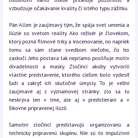
vzbudzuje očakávanie kvality či istého typu zážitku.
Pán Allen je zaujímavý tým, že spája svet umenia a 
ilúzie so svetom reality. Ako režisér je človekom, 
ktorý pozná filmové triky a inscenovanie, no napriek 
tomu sa sám stane svedkom niečoho, čo ho 
zaskočí. Jeho postava tak nepriamo posilňuje motív 
divadelnosti a masky. Zločinci akoby vytvorili 
vlastné predstavenie, ktorého cieľom bolo vydesiť 
ľudí a zakryť ich skutočné úmysly. To je veľmi 
zaujímavé aj z významovej stránky: zlo sa tu 
neskrýva len v tme, ale aj v predstieraní a v 
šikovne pripravenej ilúzii.
Samotní zločinci predstavujú organizovanú a 
technicky pripravenú skupinu. Nie sú to impulzívni 