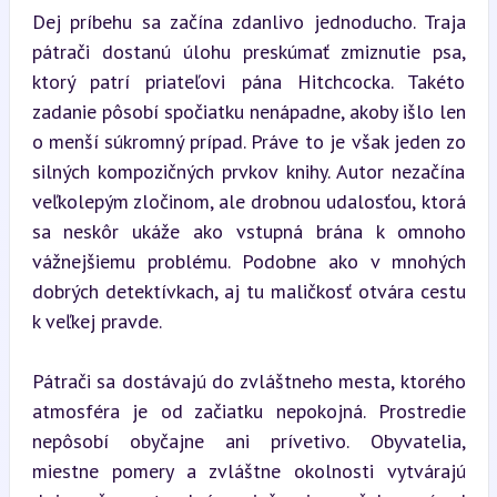
Dej príbehu sa začína zdanlivo jednoducho. Traja 
pátrači dostanú úlohu preskúmať zmiznutie psa, 
ktorý patrí priateľovi pána Hitchcocka. Takéto 
zadanie pôsobí spočiatku nenápadne, akoby išlo len 
o menší súkromný prípad. Práve to je však jeden zo 
silných kompozičných prvkov knihy. Autor nezačína 
veľkolepým zločinom, ale drobnou udalosťou, ktorá 
sa neskôr ukáže ako vstupná brána k omnoho 
vážnejšiemu problému. Podobne ako v mnohých 
dobrých detektívkach, aj tu maličkosť otvára cestu 
k veľkej pravde.
Pátrači sa dostávajú do zvláštneho mesta, ktorého 
atmosféra je od začiatku nepokojná. Prostredie 
nepôsobí obyčajne ani prívetivo. Obyvatelia, 
miestne pomery a zvláštne okolnosti vytvárajú 