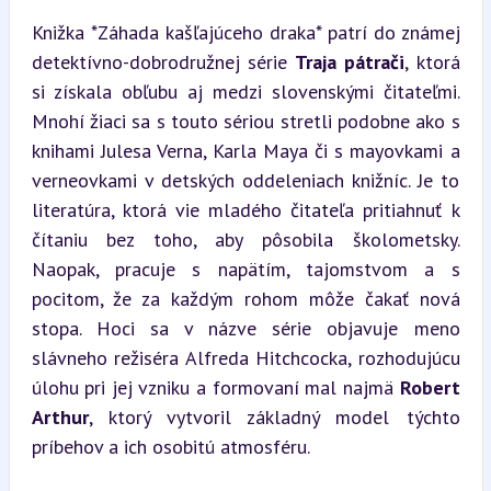
Knižka *Záhada kašľajúceho draka* patrí do známej 
detektívno-dobrodružnej série 
Traja pátrači
, ktorá 
si získala obľubu aj medzi slovenskými čitateľmi. 
Mnohí žiaci sa s touto sériou stretli podobne ako s 
knihami Julesa Verna, Karla Maya či s mayovkami a 
verneovkami v detských oddeleniach knižníc. Je to 
literatúra, ktorá vie mladého čitateľa pritiahnuť k 
čítaniu bez toho, aby pôsobila školometsky. 
Naopak, pracuje s napätím, tajomstvom a s 
pocitom, že za každým rohom môže čakať nová 
stopa. Hoci sa v názve série objavuje meno 
slávneho režiséra Alfreda Hitchcocka, rozhodujúcu 
úlohu pri jej vzniku a formovaní mal najmä 
Robert 
Arthur
, ktorý vytvoril základný model týchto 
príbehov a ich osobitú atmosféru.