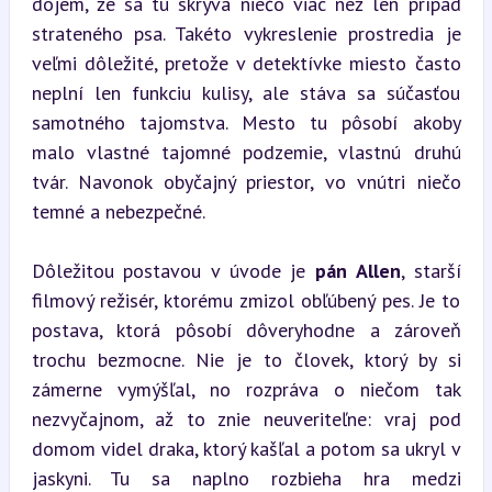
dojem, že sa tu skrýva niečo viac než len prípad 
strateného psa. Takéto vykreslenie prostredia je 
veľmi dôležité, pretože v detektívke miesto často 
neplní len funkciu kulisy, ale stáva sa súčasťou 
samotného tajomstva. Mesto tu pôsobí akoby 
malo vlastné tajomné podzemie, vlastnú druhú 
tvár. Navonok obyčajný priestor, vo vnútri niečo 
temné a nebezpečné.
Dôležitou postavou v úvode je 
pán Allen
, starší 
filmový režisér, ktorému zmizol obľúbený pes. Je to 
postava, ktorá pôsobí dôveryhodne a zároveň 
trochu bezmocne. Nie je to človek, ktorý by si 
zámerne vymýšľal, no rozpráva o niečom tak 
nezvyčajnom, až to znie neuveriteľne: vraj pod 
domom videl draka, ktorý kašľal a potom sa ukryl v 
jaskyni. Tu sa naplno rozbieha hra medzi 