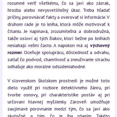
rozumné veriť všetkému, čo sa javí ako zázrak, 
hrozba alebo nevysvetliteľný úkaz. Treba hľadať 
príčiny, porovnávať fakty a overovať si informácie. V 
druhom rade je to kniha, ktorá môže motivovať k 
čítaniu. Je napínavá, zrozumiteľná a dobrodružná, 
takže osloví aj tých žiakov, ktorí bežne po knihách 
nesiahajú veľmi často. A napokon má aj 
výchovný 
rozmer
. Oceňuje spoluprácu, dôslednosť a odvahu, 
zatiaľ čo podvod, chamtivosť a zneužívanie strachu 
odhaľuje ako morálne odsúdeniahodné.
V slovenskom školskom prostredí je možné toto 
dielo využiť pri rozbore detektívneho žánru, pri 
tvorbe osnovy, pri charakteristike postáv aj pri 
určovaní hlavnej myšlienky. Zároveň umožňuje 
zaujímavé porovnanie medzi tým, čo sa javí ako 
skutočné, a tým, čo je iba zdaním. Takéto 