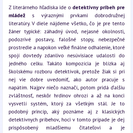
Z literárneho hľadiska ide o 
detektívny príbeh pre 
mládež
 s výraznými prvkami dobrodružnej 
literatúry. V diele nájdeme všetko, čo je pre tento 
žáner typické: záhadný úvod, nejasné okolnosti, 
podozrivé postavy, falošné stopy, nebezpečné 
prostredie a napokon veľké finálne odhalenie, ktoré 
spojí dovtedy zdanlivo nesúvisiace udalosti do 
jedného celku. Takáto kompozícia je blízka aj 
školskému rozboru detektívok, pretože žiak si pri 
nej vie dobre uvedomiť, ako autor pracuje s 
napätím. Najprv niečo naznačí, potom pridá ďalšiu 
zvláštnosť, neskôr hrdinov ohrozí a až na konci 
vysvetlí systém, ktorý za všetkým stál. Je to 
podobný princíp, aký poznáme aj z klasických 
detektívnych príbehov, hoci v tomto prípade je dej 
prispôsobený mladšiemu čitateľovi a je 