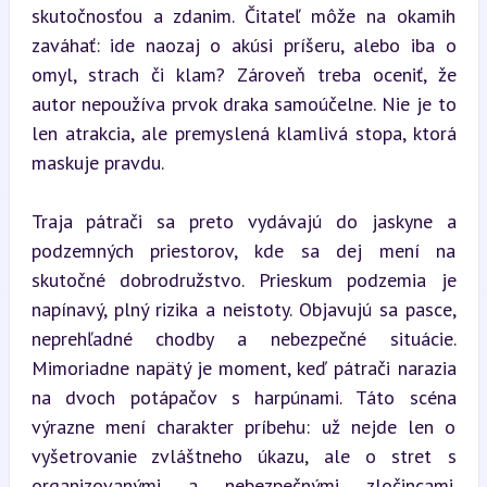
skutočnosťou a zdanim. Čitateľ môže na okamih 
zaváhať: ide naozaj o akúsi príšeru, alebo iba o 
omyl, strach či klam? Zároveň treba oceniť, že 
autor nepoužíva prvok draka samoúčelne. Nie je to 
len atrakcia, ale premyslená klamlivá stopa, ktorá 
maskuje pravdu.
Traja pátrači sa preto vydávajú do jaskyne a 
podzemných priestorov, kde sa dej mení na 
skutočné dobrodružstvo. Prieskum podzemia je 
napínavý, plný rizika a neistoty. Objavujú sa pasce, 
neprehľadné chodby a nebezpečné situácie. 
Mimoriadne napätý je moment, keď pátrači narazia 
na dvoch potápačov s harpúnami. Táto scéna 
výrazne mení charakter príbehu: už nejde len o 
vyšetrovanie zvláštneho úkazu, ale o stret s 
organizovanými a nebezpečnými zločincami. 