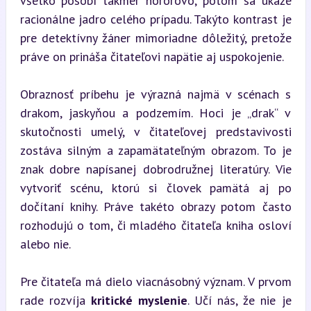
všetko pôsobí takmer hororovo, potom sa ukáže 
racionálne jadro celého prípadu. Takýto kontrast je 
pre detektívny žáner mimoriadne dôležitý, pretože 
práve on prináša čitateľovi napätie aj uspokojenie.
Obraznosť príbehu je výrazná najmä v scénach s 
drakom, jaskyňou a podzemím. Hoci je „drak“ v 
skutočnosti umelý, v čitateľovej predstavivosti 
zostáva silným a zapamätateľným obrazom. To je 
znak dobre napísanej dobrodružnej literatúry. Vie 
vytvoriť scénu, ktorú si človek pamätá aj po 
dočítaní knihy. Práve takéto obrazy potom často 
rozhodujú o tom, či mladého čitateľa kniha osloví 
alebo nie.
Pre čitateľa má dielo viacnásobný význam. V prvom 
rade rozvíja 
kritické myslenie
. Učí nás, že nie je 