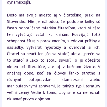
dynamickejší.
Dielo má svoje miesto aj v čitateľskej praxi na 
Slovensku. Nie je náhodou, že podobné knihy sú 
často odporúčané mladým čitateľom, ktorí si ešte 
len vytvárajú vzťah ku knihám. Rozvíjajú totiž 
schopnosť čítať s porozumením, sledovať príčiny a 
následky, vytvárať hypotézy a overovať si ich. 
Čitateľ sa neučí len „čo sa stalo“, ale aj „prečo sa 
to stalo“ a „ako to spolu súvisí“. To je dôležité 
nielen pri literatúre, ale aj v bežnom živote. V 
dnešnej dobe, keď sa človek ľahko stretne s 
rôznymi polopravdami, klamstvami alebo 
manipulatívnymi správami, je takýto typ literatúry 
veľmi cenný. Vedie k tomu, aby sme sa nenechali 
oklamať prvým dojmom.