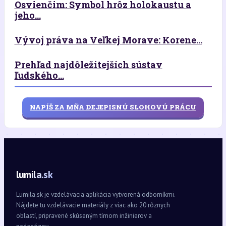
Osvienčim: Symbol hrôz holokaustu a
jeho...
Vývoj práva na Veľkej Morave: Korene...
Prehľad najdôležitejších sústav
ľudského...
NAPÍŠ ZA MŇA DEJEPISNÚ SLOHOVÚ PRÁCU
lumila.sk
Lumila.sk je vzdelávacia aplikácia vytvorená odborníkmi.
Nájdete tu vzdelávacie materiály z viac ako 20 rôznych
oblastí, pripravené skúseným tímom inžinierov a