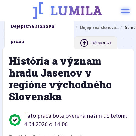
Dejepisná slohová
Domovská stránka
Domáce úlohy
Dejepisná slohová...
Stred
+
práca
Uč sa s AI
História a význam
hradu Jasenov v
regióne východného
Slovenska
Táto práca bola overená naším učiteľom:
4.04.2026 o 14:06