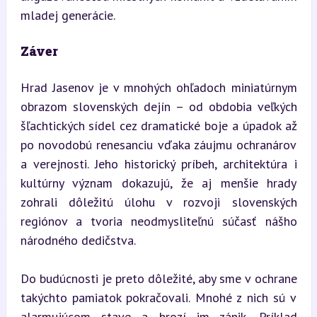
mladej generácie.
Záver
Hrad Jasenov je v mnohých ohľadoch miniatúrnym 
obrazom slovenských dejín – od obdobia veľkých 
šľachtických sídel cez dramatické boje a úpadok až 
po novodobú renesanciu vďaka záujmu ochranárov 
a verejnosti. Jeho historický príbeh, architektúra i 
kultúrny význam dokazujú, že aj menšie hrady 
zohrali dôležitú úlohu v rozvoji slovenských 
regiónov a tvoria neodmysliteľnú súčasť nášho 
národného dedičstva.
Do budúcnosti je preto dôležité, aby sme v ochrane 
takýchto pamiatok pokračovali. Mnohé z nich sú v 
alarmujúcom stave a hrozí im zánik. Príklad 