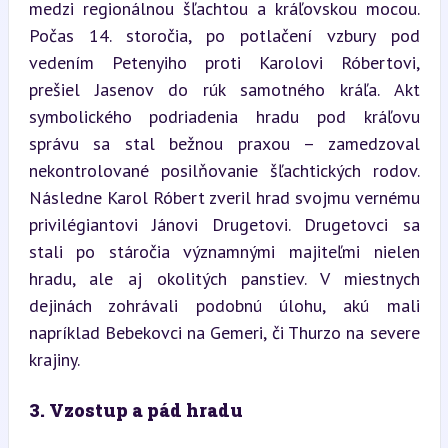
medzi regionálnou šľachtou a kráľovskou mocou. 
Počas 14. storočia, po potlačení vzbury pod 
vedením Petenyiho proti Karolovi Róbertovi, 
prešiel Jasenov do rúk samotného kráľa. Akt 
symbolického podriadenia hradu pod kráľovu 
správu sa stal bežnou praxou – zamedzoval 
nekontrolované posilňovanie šľachtických rodov. 
Následne Karol Róbert zveril hrad svojmu vernému 
privilégiantovi Jánovi Drugetovi. Drugetovci sa 
stali po stáročia významnými majiteľmi nielen 
hradu, ale aj okolitých panstiev. V miestnych 
dejinách zohrávali podobnú úlohu, akú mali 
napríklad Bebekovci na Gemeri, či Thurzo na severe 
krajiny.
3. Vzostup a pád hradu