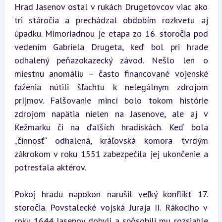
Hrad Jasenov ostal v rukách Drugetovcov viac ako 
tri stáročia a prechádzal obdobím rozkvetu aj 
úpadku. Mimoriadnou je etapa zo 16. storočia pod 
vedením Gabriela Drugeta, keď bol pri hrade 
odhalený peňazokazecký závod. Nešlo len o 
miestnu anomáliu – často financované vojenské 
ťaženia nútili šľachtu k nelegálnym zdrojom 
príjmov. Falšovanie mincí bolo tokom histórie 
zdrojom napätia nielen na Jasenove, ale aj v 
Kežmarku či na ďalších hradiskách. Keď bola 
„činnosť“ odhalená, kráľovská komora tvrdým 
zákrokom v roku 1551 zabezpečila jej ukončenie a 
potrestala aktérov.
Pokoj hradu napokon narušil veľký konflikt 17. 
storočia. Povstalecké vojská Juraja II. Rákociho v 
roku 1644 Jasenov dobyli a spôsobili mu rozsiahle 