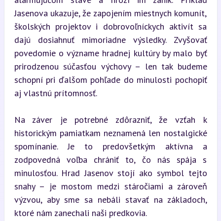
Jasenova ukazuje, že zapojením miestnych komunít, 
školských projektov i dobrovoľníckych aktivít sa 
dajú dosiahnuť mimoriadne výsledky. Zvyšovať 
povedomie o význame hradnej kultúry by malo byť 
prirodzenou súčasťou výchovy – len tak budeme 
schopní pri ďalšom pohľade do minulosti pochopiť 
aj vlastnú prítomnosť.
Na záver je potrebné zdôrazniť, že vzťah k 
historickým pamiatkam neznamená len nostalgické 
spomínanie. Je to predovšetkým aktívna a 
zodpovedná voľba chrániť to, čo nás spája s 
minulosťou. Hrad Jasenov stojí ako symbol tejto 
snahy – je mostom medzi stáročiami a zároveň 
výzvou, aby sme sa nebáli stavať na základoch, 
ktoré nám zanechali naši predkovia.