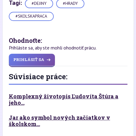
Tagi:
#DEJINY
#HRADY
#SKOLSKAPRACA
Ohodnoťte:
Prihláste sa, aby ste mohli ohodnotiť prácu.
PRIHLÁSIŤ SA
Súvisiace práce:
Komplexný životopis Ľudovíta Štúra a
jeho...
Jar ako symbol nových začiatkov v
školskom...