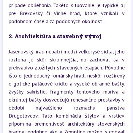
prípade obliehania. Takéto situovanie je typické aj 
pre Brekovský či Vinné hrad, ktoré vznikali v 
podobnom čase a za podobných okolností.
2. Architektúra a stavebný vývoj
Jasenovský hrad nepatrí medzi veľkorysé sídla, jeho 
rozloha je skôr skromnejšia, no zachoval sa v 
prekvapivo zložitých stavebných etapách. Pôvodne 
išlo o jednoduchý románsky hrad, neskôr rozšírený 
o gotické palácové krídlo a vysoké obranné bašty. 
Zvyšky sakristie, fragmenty tehlového muriva a 
okrúhlej bašty dosvedčujú renesančné prestavby v 
období najväčšieho rozmachu panstva 
Drugetovcov. Táto kombinácia štýlov a vrstiev 
pripomína premenlivosť architektúry slovenských 
hradov: podobne ako v Zemplíne možno sledovať 