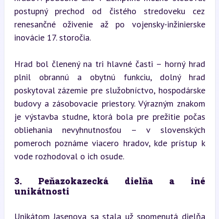
postupný prechod od čistého stredoveku cez 
renesančné oživenie až po vojensky-inžinierske 
inovácie 17. storočia.
Hrad bol členený na tri hlavné časti – horný hrad 
plnil obrannú a obytnú funkciu, dolný hrad 
poskytoval zázemie pre služobníctvo, hospodárske 
budovy a zásobovacie priestory. Výrazným znakom 
je výstavba studne, ktorá bola pre prežitie počas 
obliehania nevyhnutnosťou – v slovenských 
pomeroch poznáme viacero hradov, kde prístup k 
vode rozhodoval o ich osude.
3. Peňazokazecká dielňa a iné 
unikátnosti
Unikátom Jasenova sa stala už spomenutá dielňa 