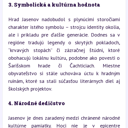
3. Symbolická a kultúrna hodnota
Hrad Jasenov nadobudol s plynúcimi storočiami 
charakter istého symbolu – strojcu identity okolia, 
ale i príkladu pre ďalšie generácie. Dodnes sa v 
regióne tradujú legendy o skrytých pokladoch, 
“krvavých stopách” či zázračnej štúdni, ktoré 
obohacujú lokálnu kultúru, podobne ako povesti o 
Šarišskom hrade či Čachticiach. Miestne 
obyvateľstvo si stále uchováva úctu k hradným 
ruinám, ktoré sa stali súčasťou literárnych diel aj 
školských projektov.
4. Národné dedičstvo
Jasenov je dnes zaradený medzi chránené národné 
kultúrne pamiatky. Hoci nie je v epicentre 