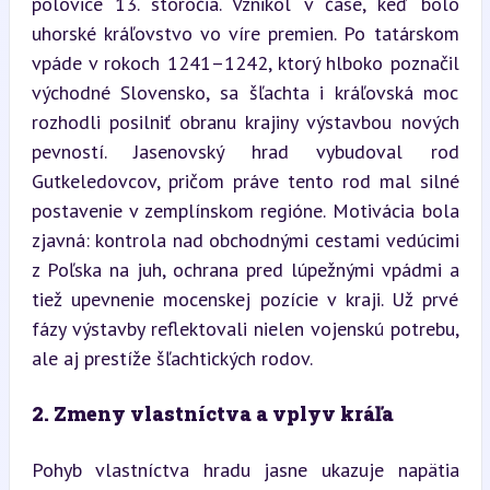
polovice 13. storočia. Vznikol v čase, keď bolo 
uhorské kráľovstvo vo víre premien. Po tatárskom 
vpáde v rokoch 1241–1242, ktorý hlboko poznačil 
východné Slovensko, sa šľachta i kráľovská moc 
rozhodli posilniť obranu krajiny výstavbou nových 
pevností. Jasenovský hrad vybudoval rod 
Gutkeledovcov, pričom práve tento rod mal silné 
postavenie v zemplínskom regióne. Motivácia bola 
zjavná: kontrola nad obchodnými cestami vedúcimi 
z Poľska na juh, ochrana pred lúpežnými vpádmi a 
tiež upevnenie mocenskej pozície v kraji. Už prvé 
fázy výstavby reflektovali nielen vojenskú potrebu, 
ale aj prestíže šľachtických rodov.
2. Zmeny vlastníctva a vplyv kráľa
Pohyb vlastníctva hradu jasne ukazuje napätia 