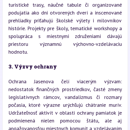
turistické trasy, náučné tabule či organizované 
podujatia ako dni otvorených dverí a inscenované 
prehliadky priťahujú školské výlety i milovníkov 
histórie. Projekty pre školy, tematické workshopy a 
spolupráca s miestnymi združeniami dávajú 
priestoru významnú výchovno-vzdelávaciu 
hodnotu.
3. Výzvy ochrany
Ochrana Jasenova čelí viacerým výzvam: 
nedostatok finančných prostriedkov, časté zmeny 
legislatívnych rámcov, vandalizmus či rozmary 
počasia, ktoré výrazne urýchľujú chátranie murív. 
Udržateľnosť aktivít v oblasti ochrany pamiatok je 
podmienená nielen pomocou štátu, ale aj 
angažovanosťou miestnych komunít a vzdelávaním 