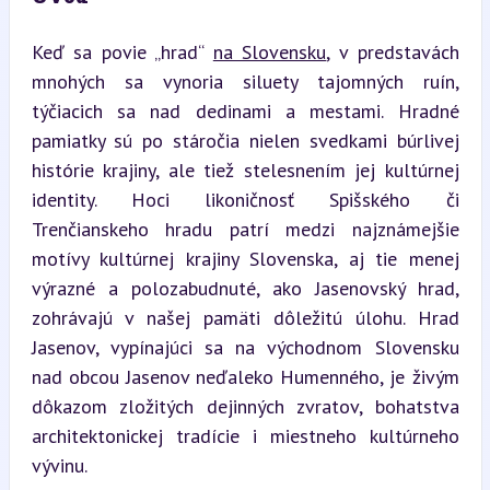
Keď sa povie „hrad“ 
na Slovensku
, v predstavách 
mnohých sa vynoria siluety tajomných ruín, 
týčiacich sa nad dedinami a mestami. Hradné 
pamiatky sú po stáročia nielen svedkami búrlivej 
histórie krajiny, ale tiež stelesnením jej kultúrnej 
identity. Hoci likoničnosť Spišského či 
Trenčianskeho hradu patrí medzi najznámejšie 
motívy kultúrnej krajiny Slovenska, aj tie menej 
výrazné a polozabudnuté, ako Jasenovský hrad, 
zohrávajú v našej pamäti dôležitú úlohu. Hrad 
Jasenov, vypínajúci sa na východnom Slovensku 
nad obcou Jasenov neďaleko Humenného, je živým 
dôkazom zložitých dejinných zvratov, bohatstva 
architektonickej tradície i miestneho kultúrneho 
vývinu.